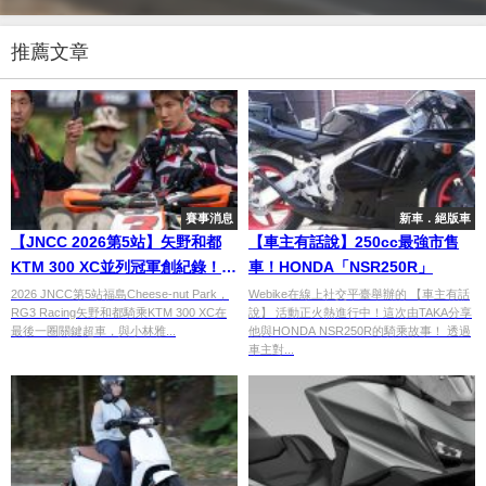
推薦文章
賽事消息
新車．絕版車
【JNCC 2026第5站】矢野和都
【車主有話說】250cc最強市售
KTM 300 XC並列冠軍創紀錄！成
車！HONDA「NSR250R」
田亮KTM 250 XC-W奪第四名，
2026 JNCC第5站福島Cheese-nut Park，
Webike在線上社交平臺舉辦的 【車主有話
RG3 Racing矢野和都騎乘KTM 300 XC在
說】 活動正火熱進行中！這次由TAKA分享
Cheese-nut Park惡劣天氣賽報
最後一圈關鍵超車，與小林雅...
他與HONDA NSR250R的騎乘故事！ 透過
車主對...