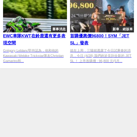
賽事消息
新車．絕版車
EWC車隊KWT在鈴鹿還有更多表
首購優惠價96800！SYM「JET
現空間
SL」發表
Grégory Leblanc堅持認為，他和他的
就在上周，三陽就透露了今日試乘會的消
Kawasaki Webike Trickstar隊友Christian
息，今日 (4/28) 我們終於見到全新的 JET
Gamarino和...
SL ！ 上市首購價 : 96,800 元(5月...