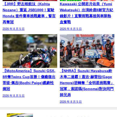
【JRR】野左根航汰（Kohta
Kawasaki 公開若月佑美（Yumi
Nozane）重返 JSB1000！駕駛
Wakatsuki）出演鈴鹿8耐官方紀
Honda 套件賽車挑戰廠車，誓言
錄影片！直擊雨戰幕後與車隊熱
再奪冠
血奮戰
2026 年 8 月 5 日
2026 年 8 月 5 日
【MotoAmerica】Suzuki GSX-
【NHRA】Suzuki Hayabusa鈴
8R奪Twins Cup首勝！傷癒復出
木隼二連霸！蓋吉·赫雷拉(Gage
菩提·佩吉(Bodhi Paige)戲劇性
Herrera)逆轉奪「全明星挑戰賽」
摘冠
冠軍，索諾瑪(Sonoma)對決同門
師兄弟
2026 年 8 月 5 日
2026 年 8 月 5 日