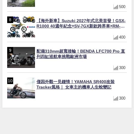
500
【海外新車】Suzuki 2027年式北美首發！GSX-
R1000 40週年紀念×SV-7GX新款跨界車×RM-
Z450 Ken Roczen冠軍套件
400
配備310mm超寬後輪！BENDA LFC700 Pro 直
列四缸巡航車挑戰歐洲市場
300
僅因外觀一見鍾情！YAMAHA SR400改裝
Tracker風格｜ 女車主的機車人生蛻變記
300