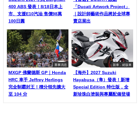
400 ABS 發表！8/18日本上
「Ducati Artwork Project」
市、支援E10汽油 售價98萬
｜設計師藝術作品將於全球專
100日圓
賣店展出
賽事消息
新車．絕版車
MXGP 佛蘭德斯 GP｜Honda
【海外】2027 Suzuki
HRC 車手 Jeffrey Herlings
Hayabusa（隼）發表！新增
完全制霸封王！積分領先擴大
Special Edition 特仕版，全
至 104 分
新珍珠白塗裝與專屬配備登場