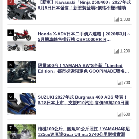
【新車】Kawasaki「Ninja 250/400」2027年式
9月5日日本發售！新塗裝登場×價格不變×輔助滑
動式離合器×LED頭燈標配
1,300
Honda X-ADV日本二手價六連霸｜2026年3月～
5月機車轉售排行榜 CBR1000RR-R
FIREBLADE SP首度躋身前十
1,200
限量500台！YAMAHA BW’S全新「Limited
Edition」都市探索限定色 GOOPiMADE聯名包
同步登場
700
SUZUKI 2027年式 Burgman 400 ABS 發表！
8/18日本上市、支援E10汽油 售價98萬100日圓
600
榴槤100公斤、鮪魚60公斤照扛！YAMAHA印尼
125cc速克達Gear Ultima 2740公里耐操實測