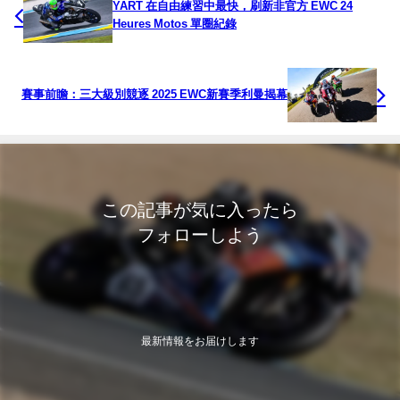
YART 在自由練習中最快，刷新非官方 EWC 24
Heures Motos 單圈紀錄
賽事前瞻：三大級別競逐 2025 EWC新賽季利曼揭幕
この記事が気に入ったら
フォローしよう
最新情報をお届けします