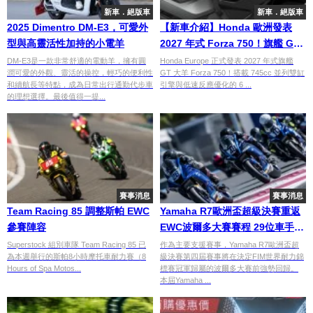
新車．絕版車
新車．絕版車
2025 Dimentro DM-E3，可愛外
【新車介紹】Honda 歐洲發表
型與高靈活性加持的小電羊
2027 年式 Forza 750！旗艦 GT
大羊絕美新色登場，DCT 雙離合
DM-E3是一款非常舒適的電動羊，擁有圓
Honda Europe 正式發表 2027 年式旗艦
潤可愛的外觀、靈活的操控，輕巧的便利性
GT 大羊 Forza 750！搭載 745cc 並列雙缸
器與電動風鏡升級全解析
和續航長等特點，成為日常出行通勤代步車
引擎與低速反應優化的 6 ...
的理想選擇。最後值得一提...
賽事消息
賽事消息
Team Racing 85 調整斯帕 EWC
Yamaha R7歐洲盃超級決賽重返
參賽陣容
EWC波爾多大賽賽程 29位車手蓄
勢待發
Superstock 組別車隊 Team Racing 85 已
作為主要支援賽事，Yamaha R7歐洲盃超
為本週舉行的斯帕8小時摩托車耐力賽（8
級決賽第四屆賽事將在決定FIM世界耐力錦
Hours of Spa Motos...
標賽冠軍歸屬的波爾多大賽前強勢回歸。
本屆Yamaha ...