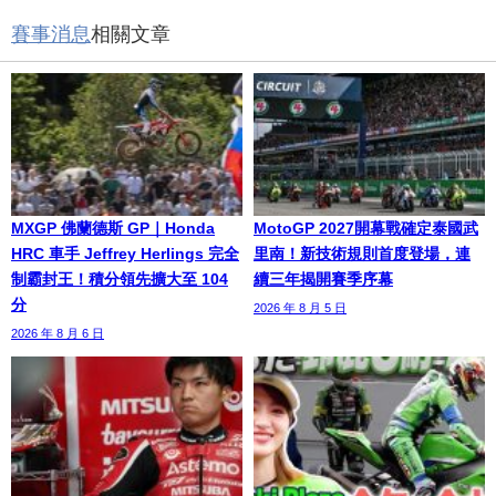
賽事消息
相關文章
MXGP 佛蘭德斯 GP｜Honda
MotoGP 2027開幕戰確定泰國武
HRC 車手 Jeffrey Herlings 完全
里南！新技術規則首度登場，連
制霸封王！積分領先擴大至 104
續三年揭開賽季序幕
分
2026 年 8 月 5 日
2026 年 8 月 6 日