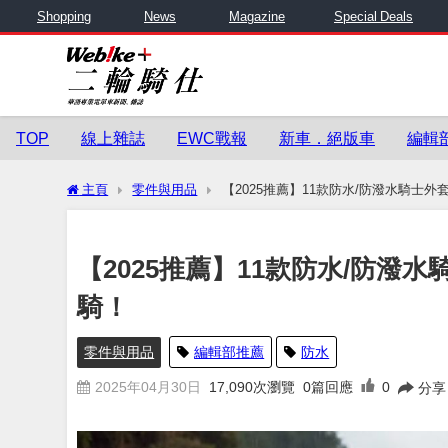
Shopping
News
Magazine
Special Deals
TOP
線上雜誌
EWC戰報
新車．絕版車
編輯
主頁
零件與用品
【2025推薦】11款防水/防潑水騎士
【2025推薦】11款防水/防
騎！
零件與用品
編輯部推薦
防水
2025年04月30日
17,090
次瀏覽
0篇回應
0
分享