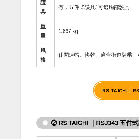
護
有，五件式護具
/ 可選胸部護具
具
重
1.667 kg
量
風
休閒連帽、快乾、適合街道騎乘、
格
RS TAICHI
② RS TAICHI ｜
RSJ343 五