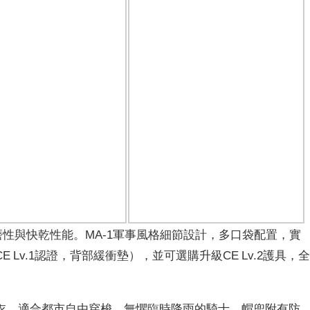
耐磨性與快乾性能。MA-1軍事風格細節設計，多口袋配置，實
Lv.1認證，背部緩衝墊），並可選購升級CE Lv.2護具，
衣，適合都市自由穿梭、無懼臨時降雨的騎士。帽兜附有防