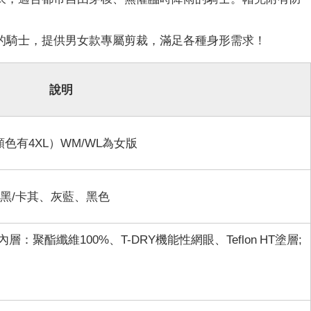
的騎士，提供男女款專屬剪裁，滿足各種身形需求！
說明
顏色有4XL）WM/WL為女版
黑/卡其、灰藍、黑色
內層：聚酯纖維
100%、T-DRY機能性網眼、Teflon HT塗層;