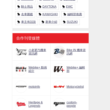
騎士用品
DAYTONA
EWC
名車圖鑑
KAWASAKI
編輯部推薦
車主有話說
新車介紹
SUZUKI
合作刊登媒體
小老婆汽機車
Bike IN 機車資
資訊網
訊網
Webike+ 動画
Webike+ 編輯
紹介
部
motoinfo
Motocyclelist
Heritage &
custom-
Legends
people