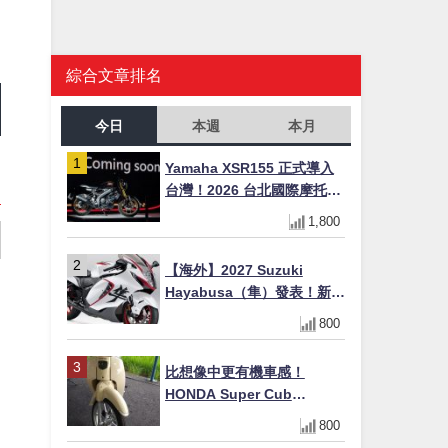
綜合文章排名
今日
本週
本月
Yamaha XSR155 正式導入
台灣！2026 台北國際摩托車
展亮相，70 週年紀念版
1,800
YZF-R 系列限量追加販售
【海外】2027 Suzuki
Hayabusa（隼）發表！新增
Special Edition 特仕版，全
800
新珍珠白塗裝與專屬配備登
場
比想像中更有機車感！
HONDA Super Cub
110【Webike愛車精選】
800