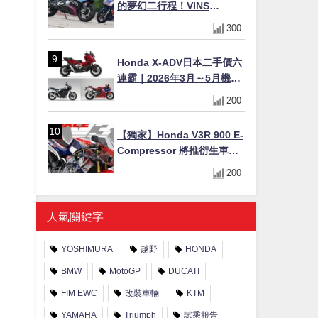
的夢幻二行程！VINS
Duecinquanta 登陸日本：
300
前法拉利工程師打造、碳纖
維單體車架與 250cc 雙曲軸
Honda X-ADV日本二手價六
V 雙全解析
連霸｜2026年3月～5月機車
轉售排行榜 CBR1000RR-R
200
FIREBLADE SP首度躋身前
十
【獨家】Honda V3R 900 E-
Compressor 將推衍生車
系？自然進氣 V3 同步測試
200
中，CG 預想曝光！
人氣關鍵字
YOSHIMURA
越野
HONDA
全
BMW
MotoGP
DUCATI
FIM EWC
改裝車輛
KTM
YAMAHA
Triumph
試乘報告