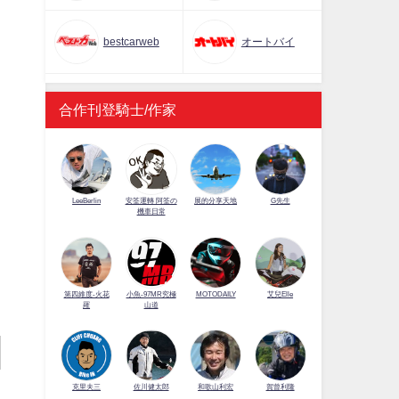
bestcarweb
オートバイ
合作刊登騎士/作家
LeeBerlin
安筌運轉 阿筌の
展的分享天地
G先生
機車日常
第四維度-火花
小魚-97MR究極
MOTODAILY
艾兒Elle
羅
山道
佐川健太郎
克里夫三
和歌山利宏
賀曾利隆