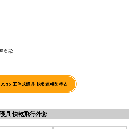
春夏款
｜RSJ335 五件式護具 快乾連帽防摔衣
件式護具 快乾飛行外套