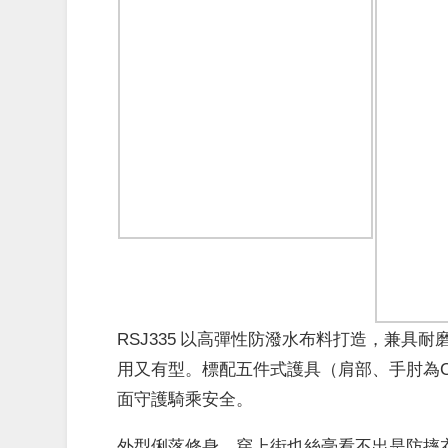
RSJ335 以高彈性防潑水布料打造，兼具
用又有型。標配五件式護具（肩部、手肘為CE 
面守護騎乘安全。
外型俐落修身，穿上街也絲毫看不出是防摔