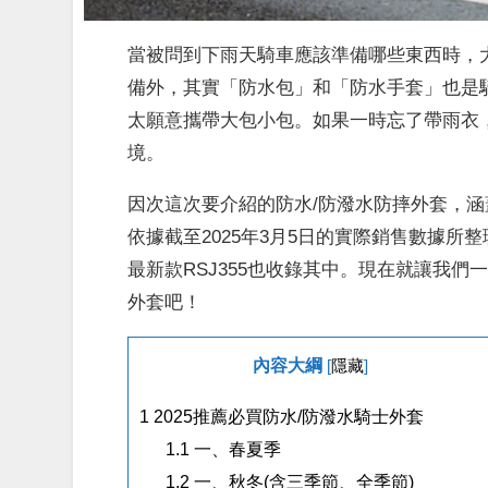
當被問到下雨天騎車應該準備哪些東西時，
備外，其實「防水包」和「防水手套」也是
太願意攜帶大包小包。如果一時忘了帶雨衣
境。
因次這次要介紹的防水/防潑水防摔外套，涵蓋
依據截至2025年3月5日的實際銷售數據所整理
最新款RSJ355也收錄其中。現在就讓我
外套吧！
內容大綱
[
隱藏
]
1
2025推薦必買防水/防潑水騎士外套
1.1
一、春夏季
1.2
一、秋冬(含三季節、全季節)