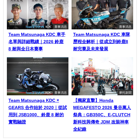
賽事消息
賽事消息
Team Matsunaga KDC 車手
Team Matsunaga KDC 車隊
名單與詳細戰績｜2026 鈴鹿
歷程全解析｜從成立到鈴鹿8
8 耐與全日本賽事
耐完賽及未來發展
賽事消息
摩托新聞
Team Matsunaga KDC ×
【獨家直擊】Honda
GEARS 合作始於 2020｜從試
MEGAFESTO 2026 曼谷萬人
用到 JSB1000、鈴鹿 8 耐的
祭典：GB350C、E-CLUTCH
實戰驗證
新科技與傳奇 JDM 改裝神車
全紀錄