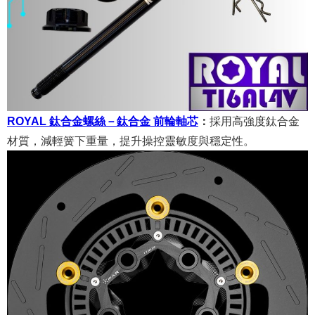
ROYAL 鈦合金螺絲－鈦合金 前輪軸芯
：
採用高強度鈦合金
材質，減輕簧下重量，提升操控靈敏度與穩定性。