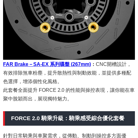
FAR Brake－SA-EX 系列碟盤 (267mm)
：
CNC開槽設計，
有效排除煞車粉塵，提升散熱性與制動效能，並提供多種配
色選擇，增添個性化風格。
此套餐全面提升 FORCE 2.0 的性能與操控表現，讓你能在車
聚中脫穎而出，展現獨特魅力。
FORCE 2.0 騎乘升級：騎乘感受綜合優化套餐
針對日常騎乘與車聚需求，從傳動、制動到操控多方面優