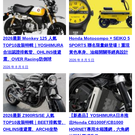
2026最新 Monkey 125 人氣
Honda Motocompo × SEIKO 5
TOP10改裝特輯｜YOSHIMURA
SPORTS 聯名限量錶登場！重現
合法認證排氣管、OHLINS後避
黃色車身、油箱開關等經典設計
震、OVER Racing防倒球
2026 年 8 月 5 日
2026 年 8 月 6 日
2026最新 Z900RS/SE 人氣
【新產品】YOSHIMURA日本推
TOP10改裝特輯｜BEET排氣管、
出Honda CB1000F/CB1000
OHLINS後避震、ARCHI坐墊
HORNET專用水箱護網，六角網