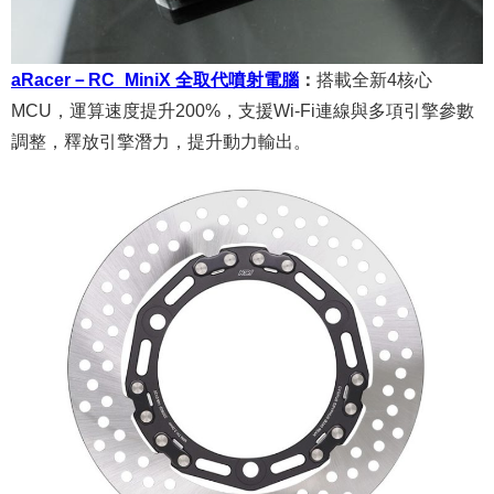
aRacer－RC_MiniX 全取代噴射電腦
：
搭載全新4核心
MCU，運算速度提升200%，支援Wi-Fi連線與多項引擎參數
調整，釋放引擎潛力，提升動力輸出。