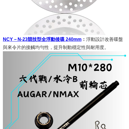
NCY－N-23競技型全浮動後碟 240mm
：
浮動設計改善碟盤
與來令片的接觸均勻性，提升制動穩定性與耐用度。