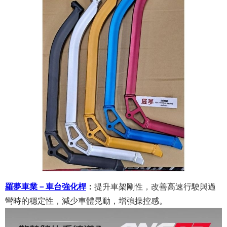
羅夢車業－車台強化桿
：
提升車架剛性，改善高速行駛與過
彎時的穩定性，減少車體晃動，增強操控感。