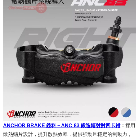
ANCHOR BRAKE 銨科－ANC-83 鍛造輻射對四卡鉗
：
採用
散熱鰭片設計，提升散熱效率，提供強勁且穩定的制動力，