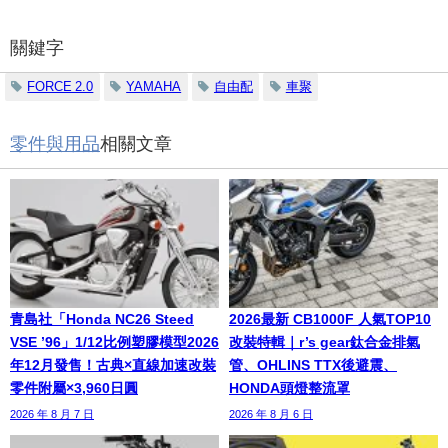
關鍵字
FORCE 2.0
YAMAHA
自由配
車聚
零件與用品
相關文章
青島社「Honda NC26 Steed
2026最新 CB1000F 人氣TOP10
VSE ’96」1/12比例塑膠模型2026
改裝特輯｜r’s gear鈦合金排氣
年12月發售！古典×直線加速改裝
管、OHLINS TTX後避震、
零件附屬×3,960日圓
HONDA頭燈整流罩
2026 年 8 月 7 日
2026 年 8 月 6 日