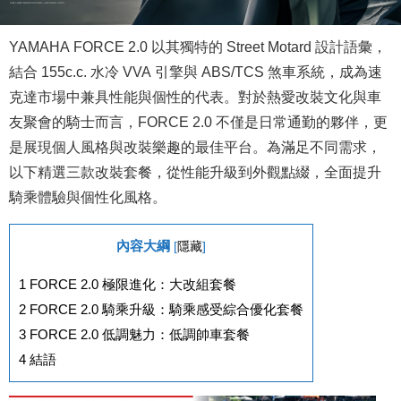
YAMAHA FORCE 2.0 以其獨特的 Street Motard 設計語彙，
結合 155c.c. 水冷 VVA 引擎與 ABS/TCS 煞車系統，成為速
克達市場中兼具性能與個性的代表。對於熱愛改裝文化與車
友聚會的騎士而言，FORCE 2.0 不僅是日常通勤的夥伴，更
是展現個人風格與改裝樂趣的最佳平台。為滿足不同需求，
以下精選三款改裝套餐，從性能升級到外觀點綴，全面提升
騎乘體驗與個性化風格。
內容大綱
[
隱藏
]
1
FORCE 2.0 極限進化：大改組套餐
2
FORCE 2.0 騎乘升級：騎乘感受綜合優化套餐
3
FORCE 2.0 低調魅力：低調帥車套餐
4
結語