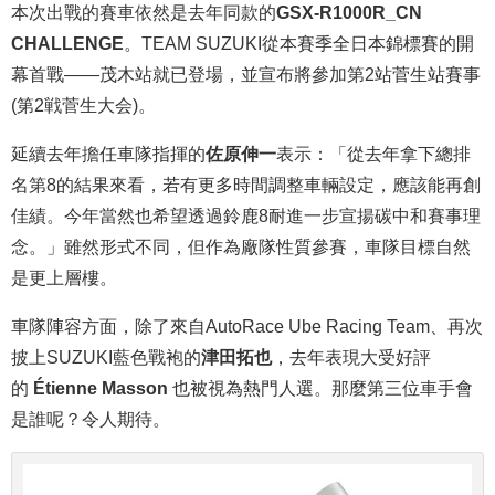
本次出戰的賽車依然是去年同款的
GSX-R1000R_CN
CHALLENGE
。TEAM SUZUKI從本賽季全日本錦標賽的開
幕首戰——茂木站就已登場，並宣布將參加第2站菅生站賽事
(第2戦菅生大会)。
延續去年擔任車隊指揮的
佐原伸一
表示：「從去年拿下總排
名第8的結果來看，若有更多時間調整車輛設定，應該能再創
佳績。今年當然也希望透過鈴鹿8耐進一步宣揚碳中和賽事理
念。」雖然形式不同，但作為廠隊性質參賽，車隊目標自然
是更上層樓。
車隊陣容方面，除了來自AutoRace Ube Racing Team、再次
披上SUZUKI藍色戰袍的
津田拓也
，去年表現大受好評
的
Étienne Masson
也被視為熱門人選。那麼第三位車手會
是誰呢？令人期待。