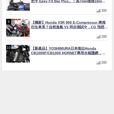
把手 Easy Fit Bar Plus」！高7mm後移16mm
直上×三色×免換線組
300
【獨家】Honda V3R 900 E-Compressor 將推
衍生車系？自然進氣 V3 同步測試中，CG 預想曝
光！
200
【新產品】YOSHIMURA日本推出Honda
CB1000F/CB1000 HORNET專用水箱護網，六
角網紋設計質感升級
200