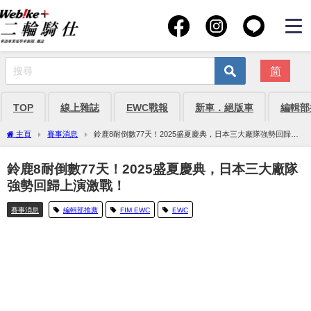
简
TOP
線上雜誌
EWC戰報
新車．絕版車
編輯部
主頁
賽事消息
鈴鹿8耐倒數77天！2025盛夏慶典，日本三大廠隊強勢回歸上
演激戰！
鈴鹿8耐倒數77天！2025盛夏慶典，日本三大廠隊
強勢回歸上演激戰！
賽事消息
編輯部推薦
FIM EWC
EWC