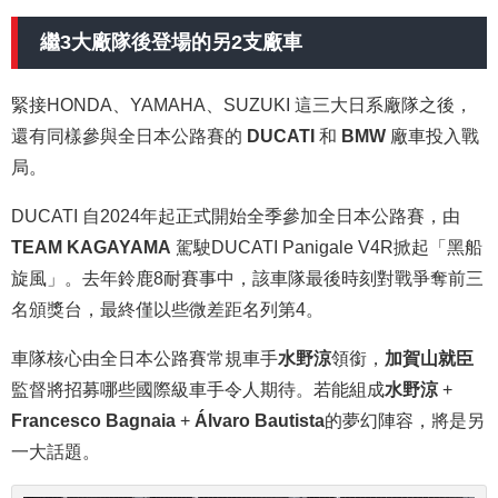
繼3大廠隊後登場的另2支廠車
緊接HONDA、YAMAHA、SUZUKI 這三大日系廠隊之後，
還有同樣參與全日本公路賽的
DUCATI
和
BMW
廠車投入戰
局。
DUCATI 自2024年起正式開始全季參加全日本公路賽，由
TEAM KAGAYAMA
駕駛DUCATI Panigale V4R掀起「黑船
旋風」。去年鈴鹿8耐賽事中，該車隊最後時刻對戰爭奪前三
名頒獎台，最終僅以些微差距名列第4。
車隊核心由全日本公路賽常規車手
水野涼
領銜，
加賀山就臣
監督將招募哪些國際級車手令人期待。若能組成
水野涼
+
Francesco Bagnaia
+
Álvaro Bautista
的夢幻陣容，將是另
一大話題。