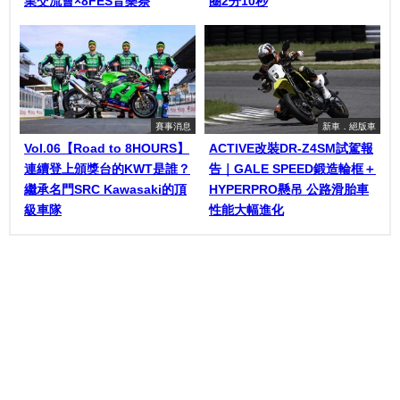
業交流會×8FES音樂祭
圈2分10秒
賽事消息
新車．絕版車
Vol.06【Road to 8HOURS】
ACTIVE改裝DR-Z4SM試駕報
連續登上頒獎台的KWT是誰？
告｜GALE SPEED鍛造輪框＋
繼承名門SRC Kawasaki的頂
HYPERPRO懸吊 公路滑胎車
級車隊
性能大幅進化