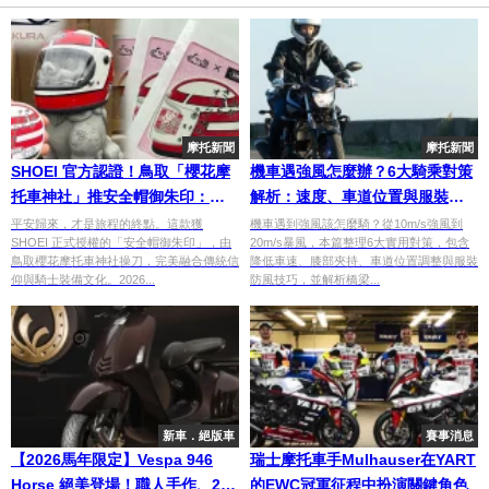
摩托新聞
摩托新聞
SHOEI 官方認證！鳥取「櫻花摩
機車遇強風怎麼辦？6大騎乘對策
托車神社」推安全帽御朱印：
解析：速度、車道位置與服裝完
2026 大阪車展首度亮相的行車究
整教學
平安歸來，才是旅程的終點。這款獲
機車遇到強風該怎麼騎？從10m/s強風到
SHOEI 正式授權的「安全帽御朱印」，由
20m/s暴風，本篇整理6大實用對策，包含
極護身符
鳥取櫻花摩托車神社操刀，完美融合傳統信
降低車速、膝部夾持、車道位置調整與服裝
仰與騎士裝備文化。2026...
防風技巧，並解析橋梁...
新車．絕版車
賽事消息
【2026馬年限定】Vespa 946
瑞士摩托車手Mulhauser在YART
Horse 絕美登場！職人手作、220
的EWC冠軍征程中扮演關鍵角色