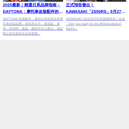
2025最新｜精選日系品牌指南－
正式預告發出！
DAYTONA：摩托車改裝配件的領
KAWASAKI「Z650RS」9月27日
航者
登場
DAYTONA 改裝配件，源自日本的高品質摩
KAWASAKI UK在SNS社群媒體發表了名為
托車改裝品牌，提供來令片、後貨架、保
『Are you ready for the #Retrovolution?
桿、防倒球、風鏡、腳踏等多元產品，滿足
We’ll b...
騎士對性能與安全的雙重...