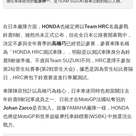
擔任車隊經理的
佐原伸一
。是TEAM SUZUKI賽事活動的核心人物。
在日本廠隊方面，
HONDA
也確定將以
Team HRC
名義參戰
鈴鹿8耐。雖然尚未正式公布，但在全日本公路賽開幕戰中，
決定不參與全年賽季的
高橋巧
已經登記參賽，參賽車隊名稱
為「HONDA HRC測試車隊」，明顯是以測試車隊身分為鈴
鹿8耐做準備。不過與Team SUZUKI不同，HRC選擇不參加
第2站菅生站賽事(
第2戦菅生大会)
，據悉是因為菅生站比賽隔
日，HRC將包下鈴鹿賽道進行專屬測試。
車隊陣容預計以高橋巧為核心，日本車迷同時也相當關注去
年鈴鹿8耐冠軍成員之一、日前才在MotoGP法國站奪冠的
Johan Zarco
是否加入。就像YAMAHA廠隊一樣，HONDA
也將從MotoGP和世界超級摩托車錦標賽(WSBK) 中挑選頂尖
戰力。