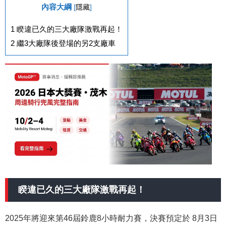
內容大綱
[
隱藏
]
1
睽違已久的三大廠隊激戰再起！
2
繼3大廠隊後登場的另2支廠車
睽違已久的
三
大廠隊激戰再起！
2025年將迎來第46屆鈴鹿8小時耐力賽，決賽預定於 8月3日