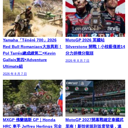
Yamaha「Ténéré 700」2026
MotoGP 2026 英國站
Red Bull Romaniacs大放異彩！
Silverstone 開戰！小椋藍僅差14
Pol Tarrés總成績第二×Kevin
分力拚積分龍頭
Gallais第四×Adventure
2026 年 8 月 7 日
Ultimate組
2026 年 8 月 7 日
MXGP 佛蘭德斯 GP｜Honda
MotoGP 2027開幕戰確定泰國武
HRC 車手 Jeffrey Herlings 完全
里南！新技術規則首度登場，連