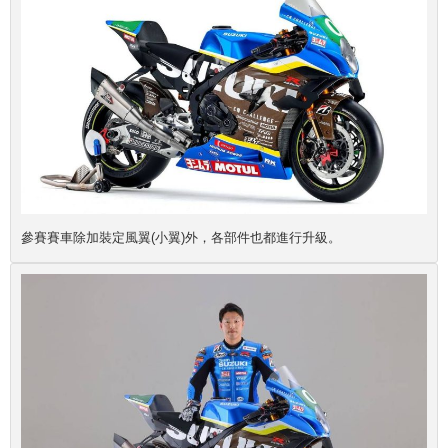
參賽賽車除加裝定風翼(小翼)外，各部件也都進行升級。