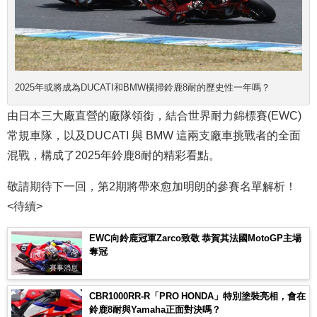
2025年或將成為DUCATI和BMW橫掃鈴鹿8耐的歷史性一年嗎？
由日本三大廠直營的廠隊領銜，結合世界耐力錦標賽(EWC)
常規車隊，以及DUCATI 與 BMW 這兩支廠車挑戰者的全面
混戰，構成了2025年鈴鹿8耐的精彩看點。
敬請期待下一回，第2期將帶來愈加明朗的參賽名單解析！
<待續>
EWC向鈴鹿冠軍Zarco致敬 恭賀其法國MotoGP主場
奪冠
賽事消息
CBR1000RR-R「PRO HONDA」特別塗裝亮相，會在
鈴鹿8耐與Yamaha正面對決嗎？