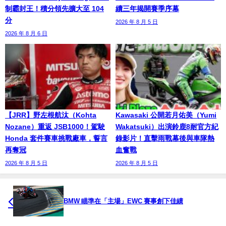
制霸封王！積分領先擴大至 104
續三年揭開賽季序幕
分
2026 年 8 月 5 日
2026 年 8 月 6 日
【JRR】野左根航汰（Kohta
Kawasaki 公開若月佑美（Yumi
Nozane）重返 JSB1000！駕駛
Wakatsuki）出演鈴鹿8耐官方紀
Honda 套件賽車挑戰廠車，誓言
錄影片！直擊雨戰幕後與車隊熱
再奪冠
血奮戰
2026 年 8 月 5 日
2026 年 8 月 5 日
BMW 瞄準在「主場」EWC 賽事創下佳績