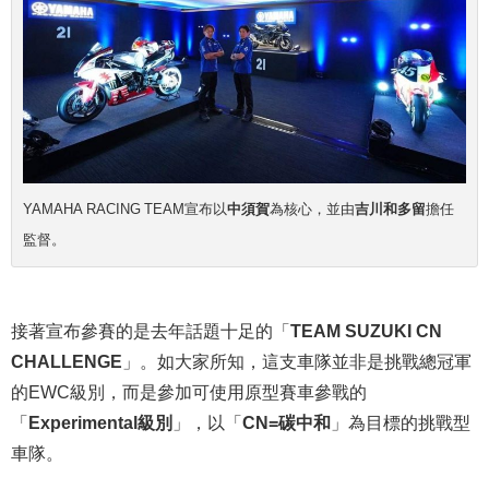
YAMAHA RACING TEAM宣布以
中須賀
為核心，並由
吉川和多留
擔任
監督。
接著宣布參賽的是去年話題十足的「
TEAM SUZUKI CN
CHALLENGE
」。如大家所知，這支車隊並非是挑戰總冠軍
的EWC級別，而是參加可使用原型賽車參戰的
「
Experimental級別
」，以「
CN=碳中和
」為目標的挑戰型
車隊。