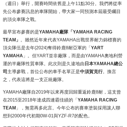
（週日）舉行，開賽時間依舊是上午11點30分。我們將從率
先公布參賽訊息的車隊開始，帶大家一同預測本屆最受矚目
的頂尖車隊之戰。
最早宣布參賽的是
YAMAHA廠隊「YAMAHA RACING
TEAM」
。雖然近年來代表YAMAHA出戰世界耐力錦標賽的
頂尖隊伍是去年(2024)奪得鈴鹿8耐亞軍的「
YART
YAMAHA
」。但YART並非廠隊，而是由YAMAHA奧地利營
運的半廠隊性質車隊。此次則是久違地由
日本YAMAHA總公
司
主導參戰，首位公布的車手名單正是
中須賀克行
。換言
之，代表這將是一支正統廠隊。
YAMAHA廠隊自2019年以來再度回歸重返鈴鹿8耐，這支曾
在2015至2018年達成四連霸佳績的「
YAMAHA RACING
TEAM
」，無需再多此言。今年公布的賽車塗裝採用讓人聯
想到2000年代初期0W-01與YZF-R7的配色。