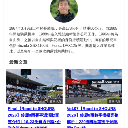
1967年3月9日出生於長崎縣，身高178公分／體重80公斤。自1985
年開始騎乘機車，1988年進入雜誌編輯製作公司工作。1996年轉為
自由身，之後以自由編輯與記者的身份持續活動中。擁有的摩托車
包括 Suzuki GSX1100S、Honda DAX125 等。興趣是大叔業餘棒
球，以及每年一至兩次的露營騎乘旅行。
最新文章
賽事消息
賽事消息
Final【Road to 8HOURS
Vol.07【Road to 8HOURS
2026】鈴鹿8耐賽事週活動完
2026】鈴鹿8耐數字模擬完整
整介紹｜16-23免費通行證×企
解析｜220圈奪冠需要平均單