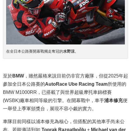
在全日本公路賽開幕戰獨走奪冠的
水野涼
。
至於
BMW
，雖然嚴格來說目前仍非官方廠隊，但從2025年起
參加全日本公路賽的
AutoRace Ube Racing Team
所使用的
BMW M1000RR，已搭載了與世界超級摩托車錦標賽
(WSBK)廠車相同等級的引擎。在開幕戰中，車手
浦本修充
便
一舉登上季軍頒獎台，展現不容小覷的實力。
車隊目前同樣以浦本修充為核心，但搭配的其他車手尚未公
布。若能邀請到如
Toprak Razgatlıoğlu
+
Michael van der