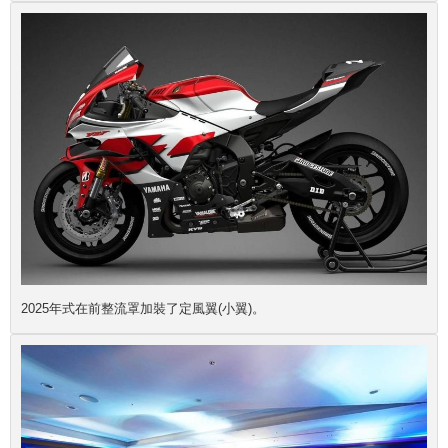
2025年式在前整流罩加裝了定風翼(小翼)。