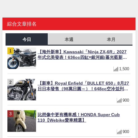
綜合文章排名
今日
本週
本月
【海外新車】Kawasaki「Ninja ZX-6R」2027
年式北美發表！636cc四缸×銀河銀/暮光藍新色
×KTRC/KIBS電控，11,599美元起
1,500
【新車】Royal Enfield「BULLET 650」8月27
日日本發售（98萬日圓～）！648cc空冷並列雙
缸×虎眼指示燈×砲筒黑/戰艦藍兩色
900
比想像中更有機車感！HONDA Super Cub
110【Webike愛車精選】
900