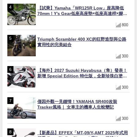
【試乘】Yamaha「WR125R Low」座高降低
70mm！Y’s Gear低座高座墊×低座高連桿×腳踏
著地感大幅改善，越野初學者推薦
800
Triumph Scrambler 400 XC的狂野造型與公路
實用性的完美結合
300
【海外】2027 Suzuki Hayabusa（隼）發表！
新增 Special Edition 特仕版，全新珍珠白塗裝
與專屬配備登場
300
僅因外觀一見鍾情！YAMAHA SR400改裝
Tracker風格｜ 女車主的機車人生蛻變記
300
【新產品】EFFEX「MT-09/Y-AMT 2025年式用