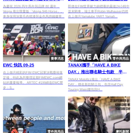
萬日圓打造的藝術級速克達/電單
為慶祝 2026 丙午馬年與品牌 80 週年，
即便在FIM世界耐力錦標賽的最後24小時中
Vespa 推出限量版「Vespa 946 Horse」。
並未騎車，瑞士車手Robin Mulhauser仍然
車
車身採用深栗毛色噴漆與金色馬蹄鐵徽章...
在上個月Yamalube YART Yamah...
賽事消息
零件與用品
EWC 快訊 09-25
TANAX攜手「HAVE A BIKE
DAY.」推出聯名騎士包款 半日
在上個月精彩的FIM EWC冠軍決戰塵埃落
定後，特此為您整理近期FIMEWC.com網
旅行腰包與防水腿包同步登場
TANAX Motofizz推出「HAVE A BIKE
站的重要報導。 ARTEC #199締造EWC歷
DAY.」聯名新款騎士包，包含Half Day
史：S...
Touring Waist腰包與H...
零件與用品
摩托新聞