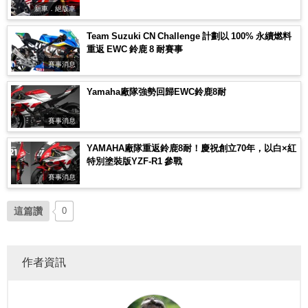
新車．絕版車
Team Suzuki CN Challenge 計劃以 100% 永續燃料
重返 EWC 鈴鹿 8 耐賽事
賽事消息
Yamaha廠隊強勢回歸EWC鈴鹿8耐
賽事消息
YAMAHA廠隊重返鈴鹿8耐！慶祝創立70年，以白×紅
特別塗裝版YZF-R1 參戰
賽事消息
這篇讚
0
作者資訊