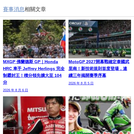
賽事消息
相關文章
MXGP 佛蘭德斯 GP｜Honda
MotoGP 2027開幕戰確定泰國武
HRC 車手 Jeffrey Herlings 完全
里南！新技術規則首度登場，連
制霸封王！積分領先擴大至 104
續三年揭開賽季序幕
分
2026 年 8 月 5 日
2026 年 8 月 6 日