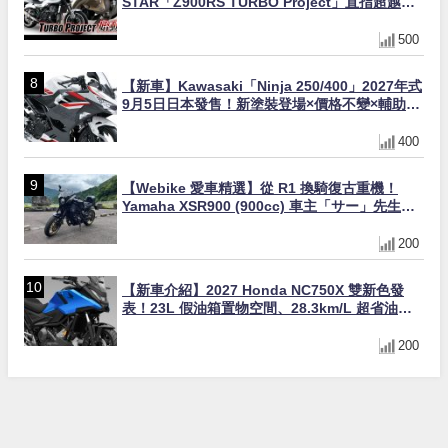
STAR「Z900RS TURBO Project」直指超越
Ducati Superleggera性能
500
【新車】Kawasaki「Ninja 250/400」2027年式
9月5日日本發售！新塗裝登場×價格不變×輔助滑
動式離合器×LED頭燈標配
400
【Webike 愛車精選】從 R1 換騎復古重機！
Yamaha XSR900 (900cc) 車主「サー」先生真
實心得與改裝藍圖
200
【新車介紹】2027 Honda NC750X 雙新色發
表！23L 假油箱置物空間、28.3km/L 超省油
400km 續航冒險車全解析
200