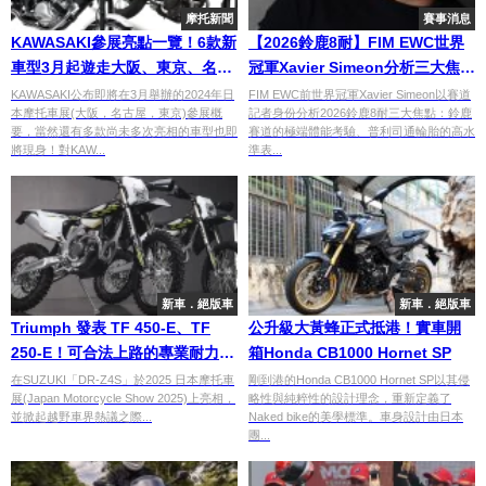
摩托新聞
賽事消息
KAWASAKI參展亮點一覽！6款新
【2026鈴鹿8耐】FIM EWC世界
車型3月起遊走大阪、東京、名古
冠軍Xavier Simeon分析三大焦
屋車展
點：賽道考驗、輪胎雨戰、
KAWASAKI公布即將在3月舉辦的2024年日
FIM EWC前世界冠軍Xavier Simeon以賽道
本摩托車展(大阪，名古屋，東京)參展概
記者身份分析2026鈴鹿8耐三大焦點：鈴鹿
Honda HRC vs BMW強強對決
要，當然還有多款尚未多次亮相的車型也即
賽道的極端體能考驗、普利司通輪胎的高水
將現身！對KAW...
準表...
新車．絕版車
新車．絕版車
Triumph 發表 TF 450-E、TF
公升級大黃蜂正式抵港！實車開
250-E！可合法上路的專業耐力賽
箱Honda CB1000 Hornet SP
車登場
在SUZUKI「DR-Z4S」於2025 日本摩托車
剛到港的Honda CB1000 Hornet SP以其侵
展(Japan Motorcycle Show 2025)上亮相，
略性與純粹性的設計理念，重新定義了
並掀起越野車界熱議之際...
Naked bike的美學標準。車身設計由日本
團...