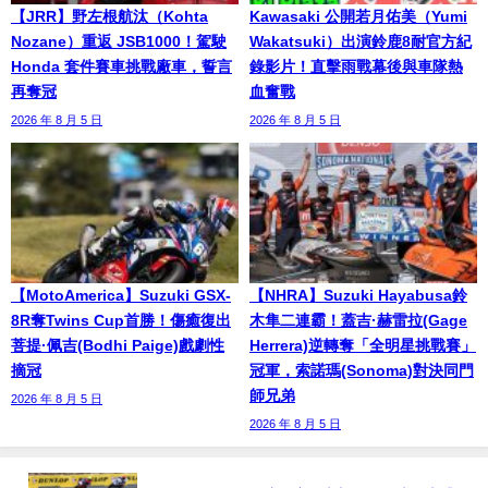
【JRR】野左根航汰（Kohta
Kawasaki 公開若月佑美（Yumi
Nozane）重返 JSB1000！駕駛
Wakatsuki）出演鈴鹿8耐官方紀
Honda 套件賽車挑戰廠車，誓言
錄影片！直擊雨戰幕後與車隊熱
再奪冠
血奮戰
2026 年 8 月 5 日
2026 年 8 月 5 日
【MotoAmerica】Suzuki GSX-
【NHRA】Suzuki Hayabusa鈴
8R奪Twins Cup首勝！傷癒復出
木隼二連霸！蓋吉·赫雷拉(Gage
菩提·佩吉(Bodhi Paige)戲劇性
Herrera)逆轉奪「全明星挑戰賽」
摘冠
冠軍，索諾瑪(Sonoma)對決同門
師兄弟
2026 年 8 月 5 日
2026 年 8 月 5 日