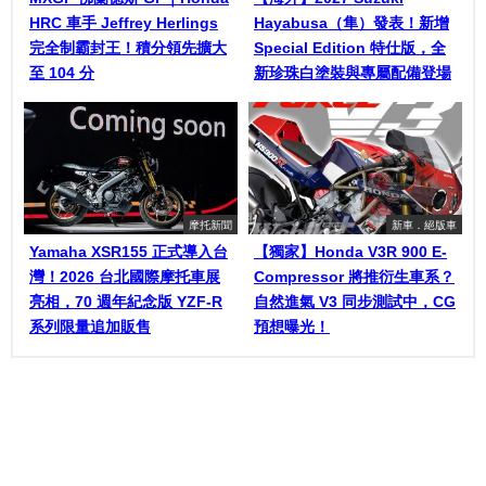
HRC 車手 Jeffrey Herlings
Hayabusa（隼）發表！新增
完全制霸封王！積分領先擴大
Special Edition 特仕版，全
至 104 分
新珍珠白塗裝與專屬配備登場
摩托新聞
新車．絕版車
Yamaha XSR155 正式導入台
【獨家】Honda V3R 900 E-
灣！2026 台北國際摩托車展
Compressor 將推衍生車系？
亮相，70 週年紀念版 YZF-R
自然進氣 V3 同步測試中，CG
系列限量追加販售
預想曝光！