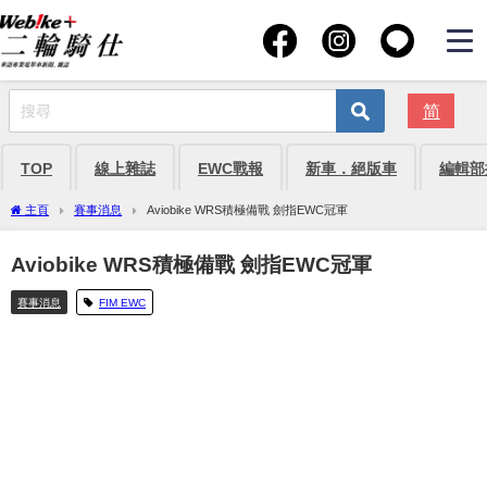
简
TOP
線上雜誌
EWC戰報
新車．絕版車
編輯部
主頁
賽事消息
Aviobike WRS積極備戰 劍指EWC冠軍
Aviobike WRS積極備戰 劍指EWC冠軍
賽事消息
FIM EWC