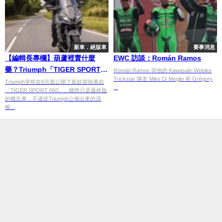
新車．絕版車
賽事消息
【編輯長專欄】葫蘆裡賣什麼
EWC 訪談：Román Ramos
藥？Triumph「TIGER SPORT
Román Ramos 與他的 Kawasaki Webike
Trickstar 隊友 Mike Di Meglio 和 Grégory
660」
Triumph突然在8月底公開了新款冒險車款
...
「TIGER SPORT 660」。雖然只是最終版
的概念車，不過從Triumph公佈出來的清
晰...