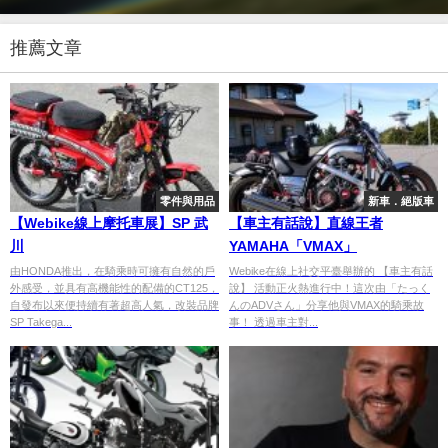
推薦文章
零件與用品
新車．絕版車
【Webike線上摩托車展】SP 武
【車主有話說】直線王者
川
YAMAHA「VMAX」
由HONDA推出，在騎乘時可擁有自然的戶
Webike在線上社交平臺舉辦的 【車主有話
外感受，並具有高機能性的配備的CT125，
說】 活動正火熱進行中！這次由「たっく
自發布以來便持續有著超高人氣，改裝品牌
んのADVさん」分享他與VMAX的騎乘故
SP Takega...
事！ 透過車主對...