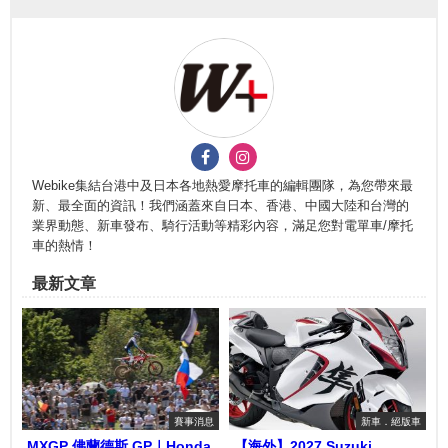
Webike集結台港中及日本各地熱愛摩托車的編輯團隊，為您帶來最
新、最全面的資訊！我們涵蓋來自日本、香港、中國大陸和台灣的
業界動態、新車發布、騎行活動等精彩內容，滿足您對電單車/摩托
車的熱情！
最新文章
賽事消息
新車．絕版車
MXGP 佛蘭德斯 GP｜Honda
【海外】2027 Suzuki