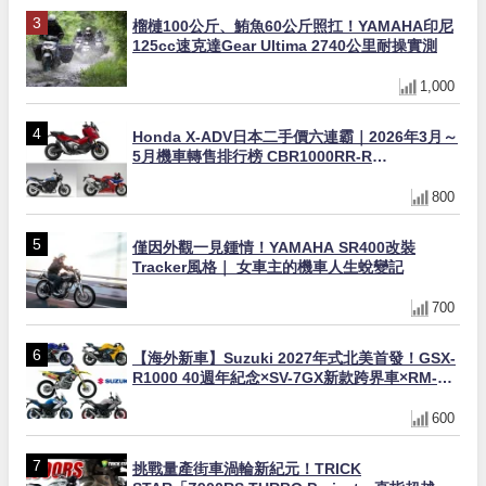
榴槤100公斤、鮪魚60公斤照扛！YAMAHA印尼
125cc速克達Gear Ultima 2740公里耐操實測
1,000
Honda X-ADV日本二手價六連霸｜2026年3月～
5月機車轉售排行榜 CBR1000RR-R
FIREBLADE SP首度躋身前十
800
僅因外觀一見鍾情！YAMAHA SR400改裝
Tracker風格｜ 女車主的機車人生蛻變記
700
【海外新車】Suzuki 2027年式北美首發！GSX-
R1000 40週年紀念×SV-7GX新款跨界車×RM-
Z450 Ken Roczen冠軍套件
600
挑戰量產街車渦輪新紀元！TRICK