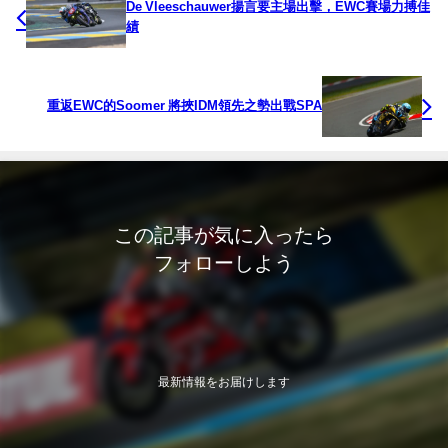
De Vleeschauwer揚言要主場出擊，EWC賽場力搏佳
績
重返EWC的Soomer 將挾IDM領先之勢出戰SPA
この記事が気に入ったら
フォローしよう
最新情報をお届けします