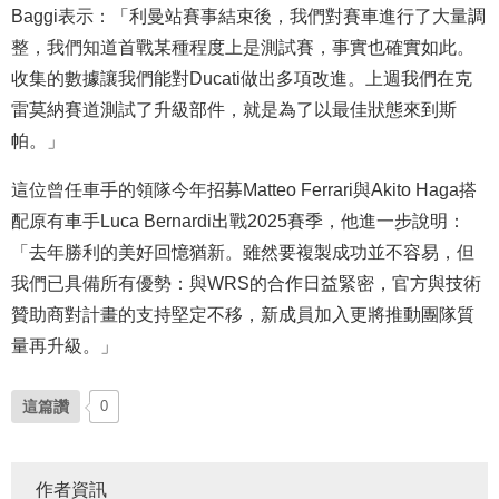
Baggi表示：「利曼站賽事結束後，我們對賽車進行了大量調
整，我們知道首戰某種程度上是測試賽，事實也確實如此。
收集的數據讓我們能對Ducati做出多項改進。上週我們在克
雷莫納賽道測試了升級部件，就是為了以最佳狀態來到斯
帕。」
這位曾任車手的領隊今年招募Matteo Ferrari與Akito Haga搭
配原有車手Luca Bernardi出戰2025賽季，他進一步說明：
「去年勝利的美好回憶猶新。雖然要複製成功並不容易，但
我們已具備所有優勢：與WRS的合作日益緊密，官方與技術
贊助商對計畫的支持堅定不移，新成員加入更將推動團隊質
量再升級。」
這篇讚
0
作者資訊