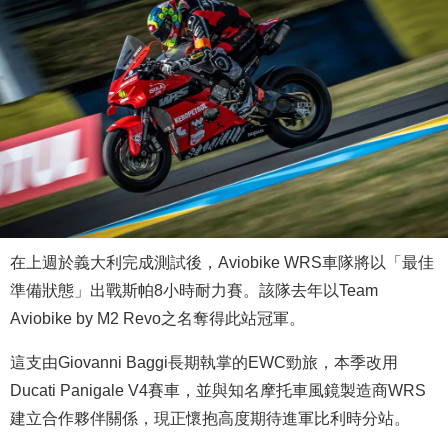
在上週於義大利完成測試後，Aviobike WRS車隊將以「最佳
準備狀態」出戰斯帕8小時耐力賽。該隊去年以Team
Aviobike by M2 Revo之名奪得此站冠軍。
這支由Giovanni Baggi長期執掌的EWC勁旅，本季改用
Ducati Panigale V4賽車，並與知名摩托車風鏡製造商WRS
建立合作夥伴關係，現正懷抱高度期待進軍比利時分站。