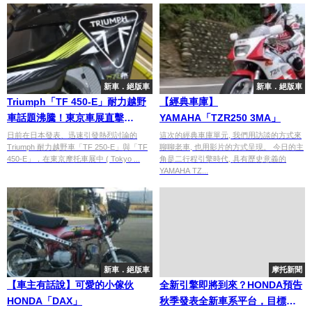
新車．絕版車
新車．絕版車
Triumph「TF 450-E」耐力越野
【經典車庫】
車話題沸騰！東京車展直擊
YAMAHA「TZR250 3MA」
TF450-RC原型實車解析
日前在日本發表、迅速引發熱烈討論的
這次的經典車庫單元, 我們用訪談的方式來
Triumph 耐力越野車「TF 250-E」與「TF
聊聊老車, 也用影片的方式呈現。 今日的主
450-E」，在東京摩托車展中 ( Tokyo ...
角是二行程引擎時代, 具有歷史意義的
YAMAHA TZ...
新車．絕版車
摩托新聞
【車主有話說】可愛的小傢伙
全新引擎即將到來？HONDA預告
HONDA「DAX」
秋季發表全新車系平台，目標鎖