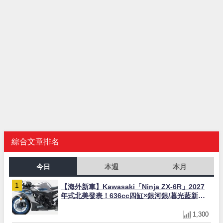
綜合文章排名
今日
本週
本月
【海外新車】Kawasaki「Ninja ZX-6R」2027
年式北美發表！636cc四缸×銀河銀/暮光藍新色
×KTRC/KIBS電控，11,599美元起
1,300