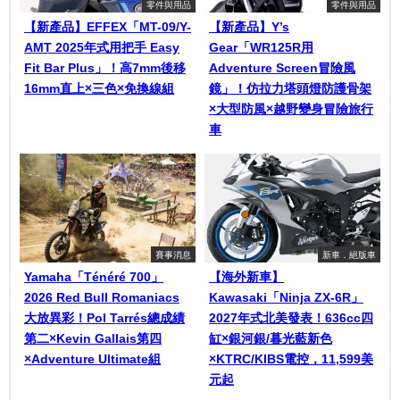
零件與用品
零件與用品
【新產品】EFFEX「MT-09/Y-
【新產品】Y’s
AMT 2025年式用把手 Easy
Gear「WR125R用
Fit Bar Plus」！高7mm後移
Adventure Screen冒險風
16mm直上×三色×免換線組
鏡」！仿拉力塔頭燈防護骨架
×大型防風×越野變身冒險旅行
車
賽事消息
新車．絕版車
Yamaha「Ténéré 700」
【海外新車】
2026 Red Bull Romaniacs
Kawasaki「Ninja ZX-6R」
大放異彩！Pol Tarrés總成績
2027年式北美發表！636cc四
第二×Kevin Gallais第四
缸×銀河銀/暮光藍新色
×Adventure Ultimate組
×KTRC/KIBS電控，11,599美
元起