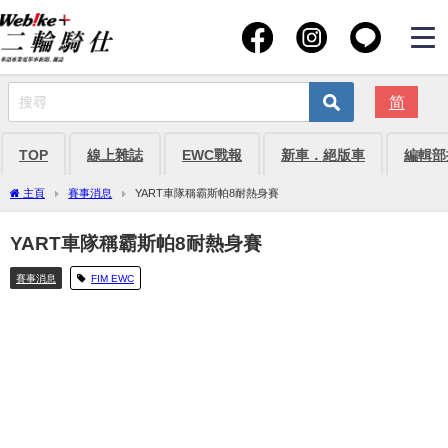
简
TOP
線上雜誌
EWC戰報
新車．絕版車
編輯部
主頁
賽事消息
YART車隊稱霸斯帕8耐熱身賽
YART車隊稱霸斯帕8耐熱身賽
賽事消息
FIM EWC