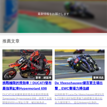
最新情報をお届けします
推薦文章
新車．絕版車
賽事消息
挑戰極限的滑胎車！DUCATI發布
De Vleeschauwer揚言要主場出
最強單缸車Hypermotard 698
擊，EWC賽場力搏佳績
DUCATI在米蘭車展前發布全新的滑胎車
比利時車手Luca De Vleeschauwer將於6月
Supermoto Hypermotard 698，使用了全新
6-7日舉行的FIM世界耐力錦標賽主場分站
開發的659 cc單缸引擎，被比喻為史...
全力展現實力。 這位Antwerp出身的...