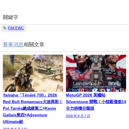
關鍵字
FIM EWC
賽事消息
相關文章
Yamaha「Ténéré 700」2026
MotoGP 2026 英國站
Red Bull Romaniacs大放異彩！
Silverstone 開戰！小椋藍僅差14
Pol Tarrés總成績第二×Kevin
分力拚積分龍頭
Gallais第四×Adventure
2026 年 8 月 7 日
Ultimate組