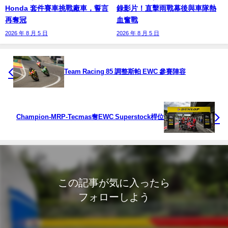
Honda 套件賽車挑戰廠車，誓言
錄影片！直擊雨戰幕後與車隊熱
再奪冠
血奮戰
2026 年 8 月 5 日
2026 年 8 月 5 日
Team Racing 85 調整斯帕 EWC 參賽陣容
Champion-MRP-Tecmas奪EWC Superstock桿位
この記事が気に入ったら
フォローしよう