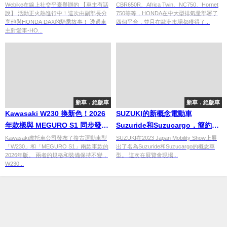
定中高階市場
Webike在線上社交平臺舉辦的 【車主有話
CBR650R、Africa Twin、NC750、Hornet
說】 活動正火熱進行中！這次由副部長分
750等等，HONDA在中大型排氣量部署了
享他與HONDA DAX的騎乘故事！ 透過車
四個平台，並且在歐洲市場都獲得了...
主對愛車-HO...
新車．絕版車
新車．絕版車
Kawasaki W230 換新色！2026
SUZUKI的新概念電動車
年款樣與 MEGURO S1 同步發
Suzuride和Suzucargo，簡約風
表，價格小漲
格的創新移動工具
Kawasaki摩托車公司發布了復古運動車型
SUZUKI在2023 Japan Mobility Show上展
「W230」和「MEGURO S1」兩款車款的
出了名為Suzuride和Suzucargo的概念車
2026年版。 兩者的規格和裝備保持不變，
型。 這次在展覽會現場...
W230...