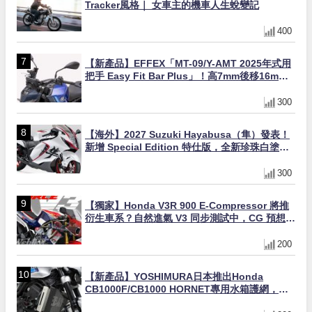
Tracker風格｜ 女車主的機車人生蛻變記
400
【新產品】EFFEX「MT-09/Y-AMT 2025年式用
把手 Easy Fit Bar Plus」！高7mm後移16mm
直上×三色×免換線組
300
【海外】2027 Suzuki Hayabusa（隼）發表！
新增 Special Edition 特仕版，全新珍珠白塗裝
與專屬配備登場
300
【獨家】Honda V3R 900 E-Compressor 將推
衍生車系？自然進氣 V3 同步測試中，CG 預想曝
光！
200
【新產品】YOSHIMURA日本推出Honda
CB1000F/CB1000 HORNET專用水箱護網，六
角網紋設計質感升級