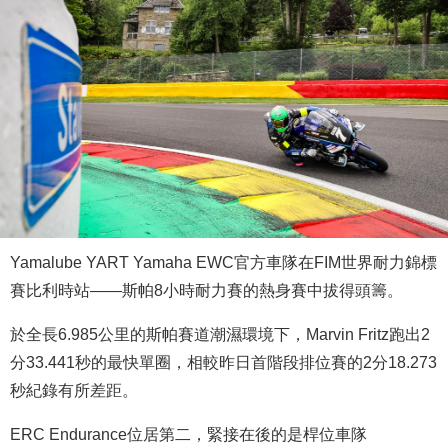
Yamalube YART Yamaha EWC官方車隊在FIM世界耐力錦標
賽比利時站——斯帕8小時耐力賽的熱身賽中拔得頭籌。
於全長6.985公里的斯帕賽道潮濕環境下，Marvin Fritz跑出2
分33.441秒的最快單圈，相較昨日首階段排位賽的2分18.273
秒紀錄有所差距。
ERC Endurance位居第二，緊接在後的是桿位車隊