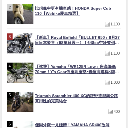
比想像中更有機車感！HONDA Super Cub
110【Webike愛車精選】
1,100
【新車】Royal Enfield「BULLET 650」8月27
日日本發售（98萬日圓～）！648cc空冷並列雙
缸×虎眼指示燈×砲筒黑/戰艦藍兩色
1,100
【試乘】Yamaha「WR125R Low」座高降低
70mm！Y’s Gear低座高座墊×低座高連桿×腳踏
著地感大幅改善，越野初學者推薦
1,000
Triumph Scrambler 400 XC的狂野造型與公路
實用性的完美結合
400
僅因外觀一見鍾情！YAMAHA SR400改裝