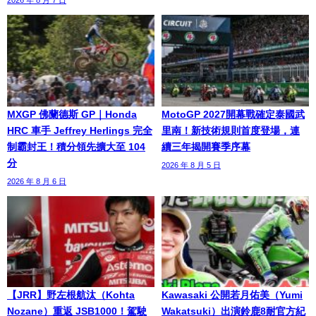
2026 年 8 月 7 日
MXGP 佛蘭德斯 GP｜Honda
MotoGP 2027開幕戰確定泰國武
HRC 車手 Jeffrey Herlings 完全
里南！新技術規則首度登場，連
制霸封王！積分領先擴大至 104
續三年揭開賽季序幕
分
2026 年 8 月 5 日
2026 年 8 月 6 日
【JRR】野左根航汰（Kohta
Kawasaki 公開若月佑美（Yumi
Nozane）重返 JSB1000！駕駛
Wakatsuki）出演鈴鹿8耐官方紀