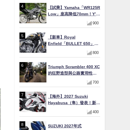
【試乘】Yamaha「WR125R
Low」座高降低70mm！Y’s
Gear低座高座墊×低座高連桿
900
×腳踏著地感大幅改善，越野
初學者推薦
【新車】Royal
Enfield「BULLET 650」8
月27日日本發售（98萬日圓
800
～）！648cc空冷並列雙缸×
虎眼指示燈×砲筒黑/戰艦藍兩
Triumph Scrambler 400 XC
色
的狂野造型與公路實用性的
完美結合
700
【海外】2027 Suzuki
Hayabusa（隼）發表！新增
Special Edition 特仕版，全
400
新珍珠白塗裝與專屬配備登
場
SUZUKI 2027年式