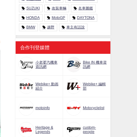
SUZUKI
改裝車輛
名車圖鑑
HONDA
MotoGP
DAYTONA
BMW
越野
車主有話說
合作刊登媒體
小老婆汽機車
Bike IN 機車資
資訊網
訊網
Webike+ 動画
Webike+ 編輯
紹介
部
motoinfo
Motocyclelist
Heritage &
custom-
Legends
people