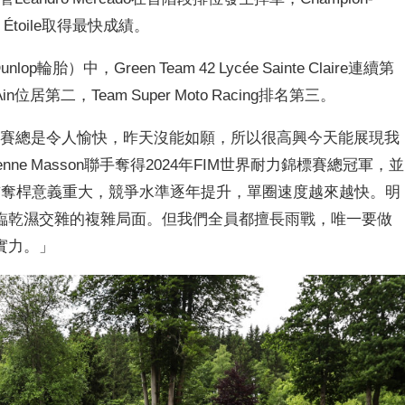
am Étoile取得最快成績。
胎）中，Green Team 42 Lycée Sainte Claire連續第
位居第二，Team Super Moto Racing排名第三。
下比賽總是令人愉快，昨天沒能如願，所以很高興今天能展現我
ienne Masson聯手奪得2024年FIM世界耐力錦標賽總冠軍，並
前奪桿意義重大，競爭水準逐年提升，單圈速度越來越快。明
臨乾濕交雜的複雜局面。但我們全員都擅長雨戰，唯一要做
實力。」