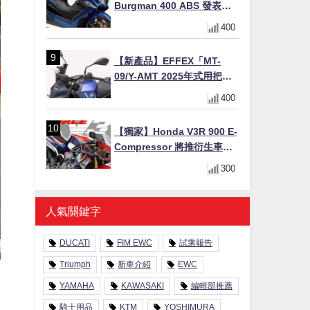
Burgman 400 ABS 發表！
8/18日本上市、支援E10汽油
400
售價98萬100日圓
【新產品】EFFEX「MT-
09/Y-AMT 2025年式用把手
Easy Fit Bar Plus」！高
400
7mm後移16mm直上×三色×
免換線組
【獨家】Honda V3R 900 E-
Compressor 將推衍生車
系？自然進氣 V3 同步測試
300
中，CG 預想曝光！
人氣關鍵字
DUCATI
FIM EWC
試乘報告
Triumph
新車介紹
EWC
YAMAHA
KAWASAKI
編輯部推薦
騎士用品
KTM
YOSHIMURA