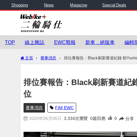
Shopping
News
Magazine
Special Deals
TOP
線上雜誌
EWC戰報
新車．絕版車
編輯
主頁
賽事消息
排位賽報告：Black刷新賽道紀錄 助Yoshim
排位賽報告：Black刷新賽道紀錄 助
位
賽事消息
FIM EWC
2025年06月06日
3,334
次瀏覽
0篇回應
0
分享