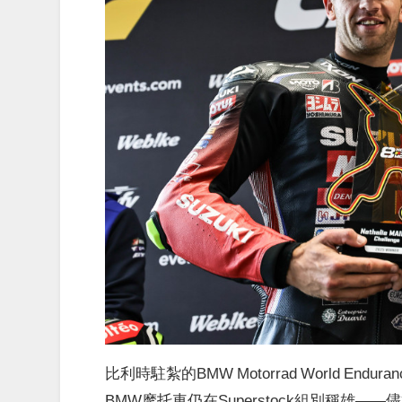
比利時駐紮的BMW Motorrad World E
BMW摩托車仍在Superstock組別稱雄——儘管L