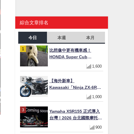
綜合文章排名
今日
本週
本月
比想像中更有機車感！
HONDA Super Cub
110【Webike愛車精選】
1,600
【海外新車】
Kawasaki「Ninja ZX-6R」
2027年式北美發表！636cc
1,000
四缸×銀河銀/暮光藍新色
×KTRC/KIBS電控，11,599
Yamaha XSR155 正式導入
美元起
台灣！2026 台北國際摩托車
展亮相，70 週年紀念版
900
YZF-R 系列限量追加販售