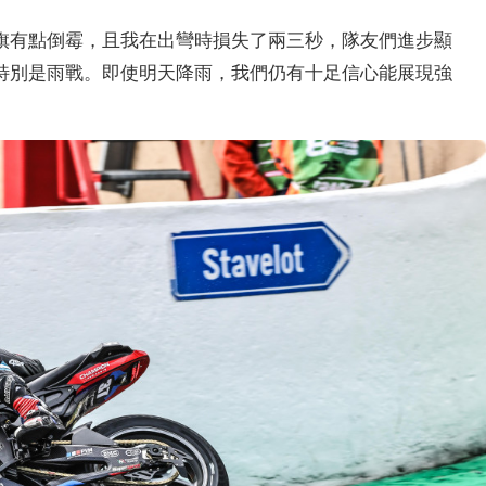
到紅旗有點倒霉，且我在出彎時損失了兩三秒，隊友們進步顯
特別是雨戰。即使明天降雨，我們仍有十足信心能展現強