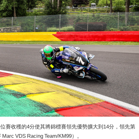
排位賽收穫的4分使其將錦標賽領先優勢擴大到14分，領先第
 Marc VDS Racing Team/KM99）。