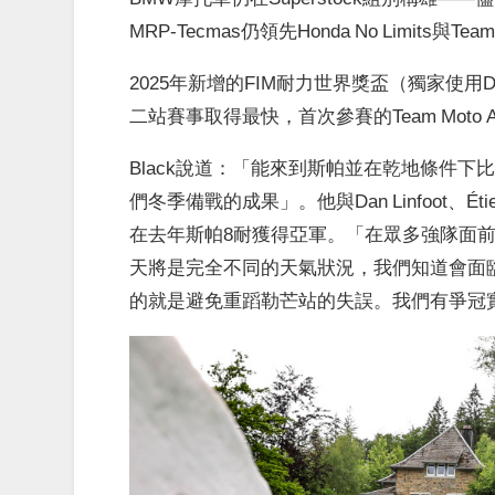
MRP-Tecmas仍領先Honda No Limits與Te
2025年新增的FIM耐力世界獎盃（獨家使用Dunlop輪
二站賽事取得最快，首次參賽的Team Moto Ain
Black說道：「能來到斯帕並在乾地條件
們冬季備戰的成果」。他與Dan Linfoot、Ét
在去年斯帕8耐獲得亞軍。「在眾多強隊面
天將是完全不同的天氣狀況，我們知道會面
的就是避免重蹈勒芒站的失誤。我們有爭冠