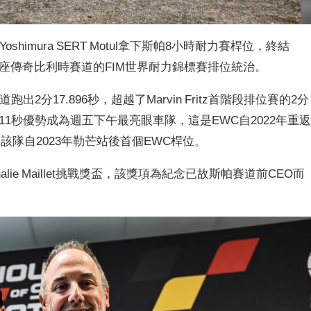
oshimura SERT Motul拿下斯帕8小時耐力賽桿位，終結
官方車隊在這座傳奇比利時賽道的FIM世界耐力錦標賽排位統治。
跑出2分17.896秒，超越了Marvin Fritz首階段排位賽的2分
tul以0.011秒優勢成為週五下午最亮眼車隊，這是EWC自2022年重
該隊自2023年勒芒站後首個EWC桿位。
alie Maillet挑戰獎盃，該獎項為紀念已故斯帕賽道前CEO而