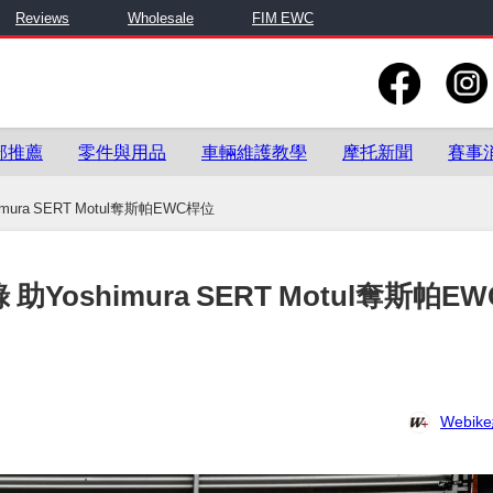
Reviews
Wholesale
FIM EWC
部推薦
零件與用品
車輛維護教學
摩托新聞
賽事
ura SERT Motul奪斯帕EWC桿位
Yoshimura SERT Motul奪斯帕E
Webi