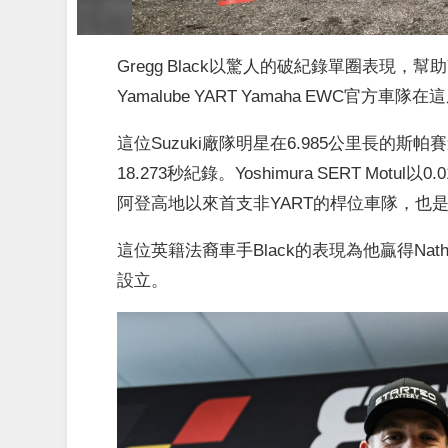
Gregg Black以驚人的破紀錄單圈表現，幫助Y
Yamalube YART Yamaha EWC
這位Suzuki廠隊明星在6.985公里長的斯帕賽道
18.273秒紀錄。Yoshimura SERT Mo
阿登高地以來首支非YART的桿位車隊，也是
這位英籍法裔車手Black的表現為他贏得Nath
設立。