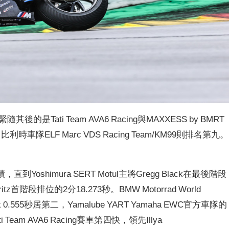
緊隨其後的是Tati Team AVA6 Racing與MAXXESS by BMRT
得第七，比利時車隊ELF Marc VDS Racing Team/KM99則排名第九。
，直到Yoshimura SERT Motul主將Gregg Black在最後階段
tz首階段排位的2分18.273秒。BMW Motorrad World
Black 0.555秒居第二，Yamalube YART Yamaha EWC官方車隊的
 Team AVA6 Racing賽車第四快，領先Illya