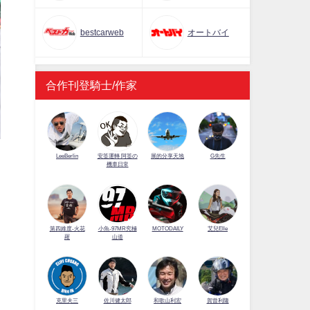
bestcarweb
オートバイ
合作刊登騎士/作家
LeeBerlin
安筌運轉 阿筌の
展的分享天地
G先生
機車日常
第四維度-火花
小魚-97MR究極
MOTODAILY
艾兒Elle
羅
山道
佐川健太郎
克里夫三
和歌山利宏
賀曾利隆