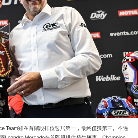
ndurance Team雖在首階段排位暫居第一，最終僅獲第三。不過
eandro Mercado在首階段排位發生摔車，Champion-