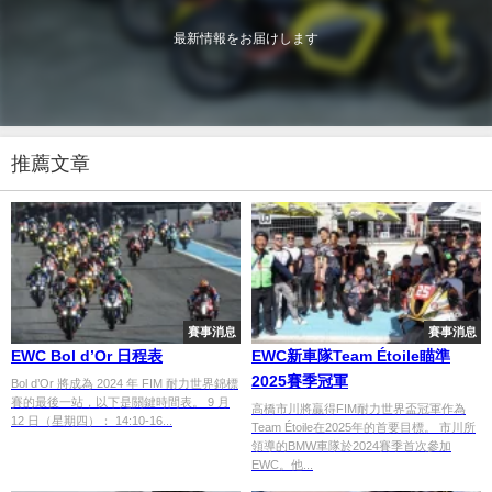
最新情報をお届けします
推薦文章
賽事消息
賽事消息
EWC Bol d’Or 日程表
EWC新車隊Team Étoile瞄準
2025賽季冠軍
Bol d’Or 將成為 2024 年 FIM 耐力世界錦標
賽的最後一站，以下是關鍵時間表。 9 月
高橋市川將贏得FIM耐力世界盃冠軍作為
12 日（星期四）： 14:10-16...
Team Étoile在2025年的首要目標。 市川所
領導的BMW車隊於2024賽季首次參加
EWC。他...