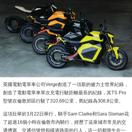
英國電動電單車公司Verge創造了一項新的健力士世界紀錄，
創造了電動電單車單次充電行駛距離最長的紀錄，其TS Pro
型號在倫敦郊區行駛了310.69公里，舊紀錄為308.8公里。
這項壯舉於3月22日舉行，騎手Sam Clarke和Sara Sloman花
了超過16個小時在倫敦市內騎行，經歷了這座城市常見的交
通擠塞、交通信號燈和橫過路面的行人，這一切都發生在一