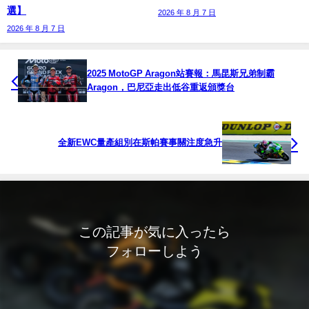
選】
2026 年 8 月 7 日
2026 年 8 月 7 日
2025 MotoGP Aragon站賽報：馬昆斯兄弟制霸
Aragon，巴尼亞走出低谷重返頒獎台
全新EWC量產組別在斯帕賽事關注度急升
この記事が気に入ったら
フォローしよう