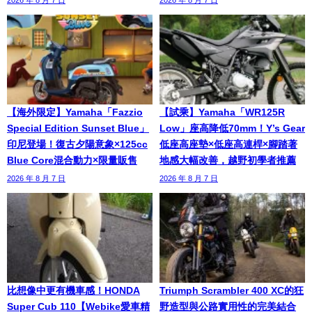
【海外限定】Yamaha「Fazzio
【試乘】Yamaha「WR125R
Special Edition Sunset Blue」
Low」座高降低70mm！Y’s Gear
印尼登場！復古夕陽意象×125cc
低座高座墊×低座高連桿×腳踏著
Blue Core混合動力×限量販售
地感大幅改善，越野初學者推薦
2026 年 8 月 7 日
2026 年 8 月 7 日
比想像中更有機車感！HONDA
Triumph Scrambler 400 XC的狂
Super Cub 110【Webike愛車精
野造型與公路實用性的完美結合