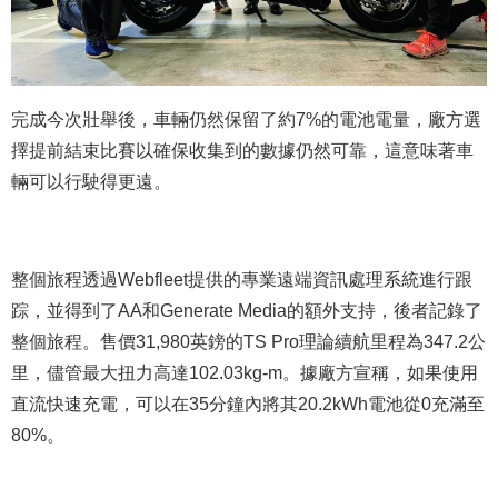
完成今次壯舉後，車輛仍然保留了約7%的電池電量，廠方選
擇提前結束比賽以確保收集到的數據仍然可靠，這意味著車
輛可以行駛得更遠。
整個旅程透過Webfleet提供的專業遠端資訊處理系統進行跟
踪，並得到了AA和Generate Media的額外支持，後者記錄了
整個旅程。售價31,980英鎊的TS Pro理論續航里程為347.2公
里，儘管最大扭力高達102.03kg-m。據廠方宣稱，如果使用
直流快速充電，可以在35分鐘內將其20.2kWh電池從0充滿至
80%。