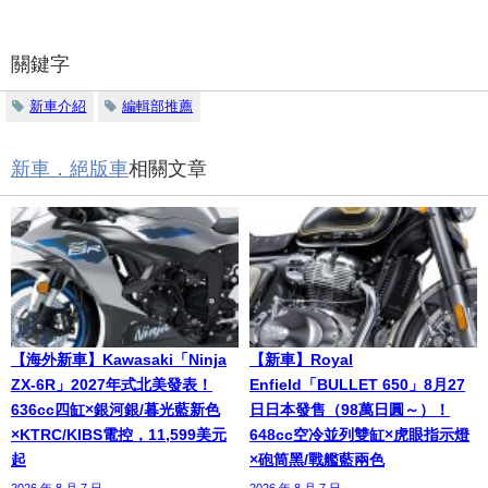
關鍵字
新車介紹
編輯部推薦
新車．絕版車
相關文章
【海外新車】Kawasaki「Ninja
【新車】Royal
ZX-6R」2027年式北美發表！
Enfield「BULLET 650」8月27
636cc四缸×銀河銀/暮光藍新色
日日本發售（98萬日圓～）！
×KTRC/KIBS電控，11,599美元
648cc空冷並列雙缸×虎眼指示燈
起
×砲筒黑/戰艦藍兩色
2026 年 8 月 7 日
2026 年 8 月 7 日