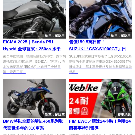
新車．絕版車
新車．絕版車
EICMA 2025｜Benda P51
售價159.5萬日幣！
Hybrid 全球首演：250cc 水平對
SUZUKI「GSX-S1000GT」日本
臥＋馬達，62 ps／100 N·m
開賣
來自中國杭州「杭州薩圖動力科技」旗下的
SUZUKI正式在日本發表了以GSX-S1000為
摩托車(電單車)品牌「BENDA」(奔達)，在
基礎的全新運動旅行車款GSX-S1000GT的
本次米蘭車展 (EICMA) 上進行了全球首
日規版本，基本車身規格及動力數據皆與歐
演，發表了搭...
規相...
新車．絕版車
賽事消息
BMW將以全新的雙缸450系列取
FIM EWC／競速24小時！利曼24
代面世多年的310車系
耐賽事特別報導