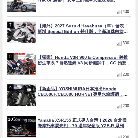
Tracker風格｜ 女車主的機車人生蛻變記
400
【海外】2027 Suzuki Hayabusa（隼）發表！
新增 Special Edition 特仕版，全新珍珠白塗裝
與專屬配備登場
300
【獨家】Honda V3R 900 E-Compressor 將推
衍生車系？自然進氣 V3 同步測試中，CG 預想曝
光！
200
【新產品】YOSHIMURA日本推出Honda
CB1000F/CB1000 HORNET專用水箱護網，六
角網紋設計質感升級
200
Yamaha XSR155 正式導入台灣！2026 台北國
際摩托車展亮相，70 週年紀念版 YZF-R 系列限
量追加販售
200