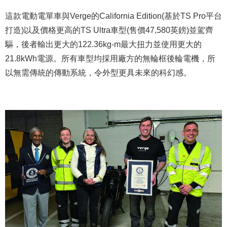
這款電動電單車與Verge的California Edition(基於TS Pro平台
打造)以及價格更高的TS Ultra車型(售價47,580英鎊)並駕齊
驅，後者輸出更大的122.36kg-m最大扭力並使用更大的
21.8kWh電源。所有車型均採用廠方的無輪框後輪電機，所
以無需傳統的傳動系統，令外型更具未來的科幻感。