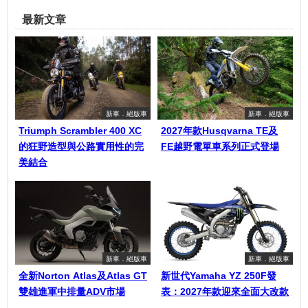
最新文章
新車．絕版車
新車．絕版車
Triumph Scrambler 400 XC
2027年款Husqvarna TE及
的狂野造型與公路實用性的完
FE越野電單車系列正式登場
美結合
新車．絕版車
新車．絕版車
全新Norton Atlas及Atlas GT
新世代Yamaha YZ 250F發
雙雄進軍中排量ADV市場
表：2027年款迎來全面大改款