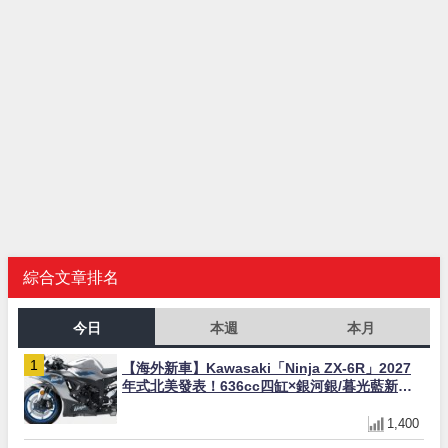
綜合文章排名
今日
本週
本月
【海外新車】Kawasaki「Ninja ZX-6R」2027
年式北美發表！636cc四缸×銀河銀/暮光藍新色
×KTRC/KIBS電控，11,599美元起
1,400