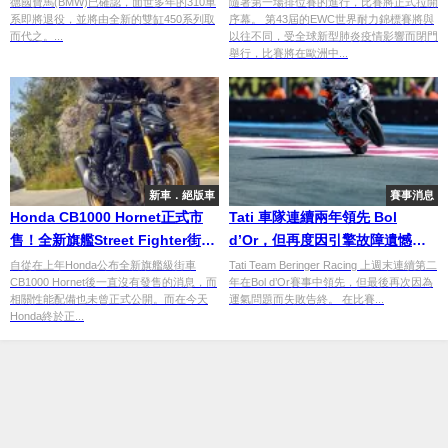
德國寶馬(BMW)已確認，面世多年的310車
隨著第一場排位賽的進行，比賽將正式拉開
系即將退役，並將由全新的雙缸450系列取
序幕。 第43屆的EWC世界耐力錦標賽將與
而代之。...
以往不同，受全球新型肺炎疫情影響而閉門
舉行，比賽將在歐洲中...
新車．絕版車
賽事消息
Honda CB1000 Hornet正式市
Tati 車隊連續兩年領先 Bol
售！全新旗艦Street Fighter街車
d’Or，但再度因引擎故障遺憾退
共兩版本最大馬力155匹
賽
自從在上年Honda公布全新旗艦級街車
Tati Team Beringer Racing 上週末連續第二
CB1000 Hornet後一直沒有發售的消息，而
年在Bol d’Or賽事中領先，但最後再次因為
相關性能配備也未曾正式公開。而在今天
運氣問題而失敗告終。 在比賽...
Honda終於正...