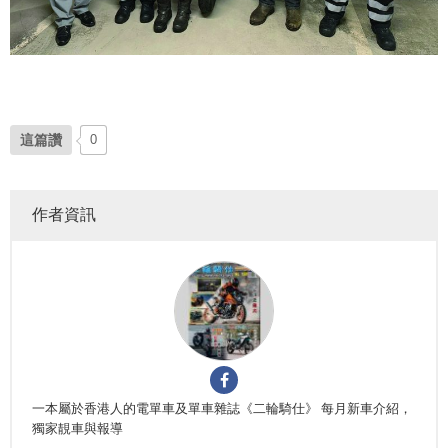
這篇讚
0
作者資訊
一本屬於香港人的電單車及單車雜誌《二輪騎仕》 每月新車介紹，
獨家靚車與報導