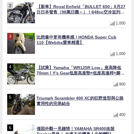
【新車】Royal Enfield「BULLET 650」8月27
日日本發售（98萬日圓～）！648cc空冷並列雙
缸×虎眼指示燈×砲筒黑/戰艦藍兩色
1,000
比想像中更有機車感！HONDA Super Cub
110【Webike愛車精選】
1,000
【試乘】Yamaha「WR125R Low」座高降低
70mm！Y’s Gear低座高座墊×低座高連桿×腳踏
著地感大幅改善，越野初學者推薦
900
Triumph Scrambler 400 XC的狂野造型與公路
實用性的完美結合
400
僅因外觀一見鍾情！YAMAHA SR400改裝