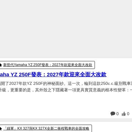
新世代Yamaha YZ 250F發表：2027年款迎來全面大改款
aha YZ 250F發表：2027年款迎來全面大改款
揭開了2027年款YZ 250F的神秘面紗。這一次，輪到這款250c.c.級別戰
升級，更重要的是，其外殼之下隱藏著一項更具實質意義的根本性變革：
c.引擎。...
日
0
0
「綠軍」KX 327與KX 327X全新二衝程戰車的全面攻略