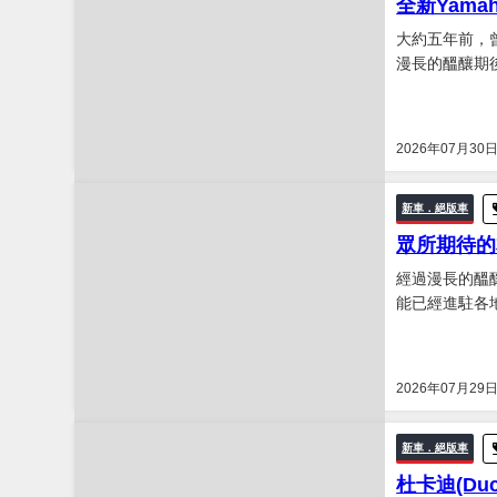
全新Yama
大約五年前，曾
漫長的醞釀期
在不久的將來緊
2026年07月30
新車．絕版車
眾所期待的
經過漫長的醞釀
能已經進駐各地
2026年07月29
新車．絕版車
杜卡迪(Duc