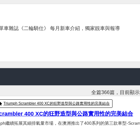
單車雜誌《二輪騎仕》 每月新車介紹，獨家靚車與報導
全篇366篇，目前顯示1
Triumph Scrambler 400 XC的狂野造型與公路實用性的完美結合
 Scrambler 400 XC的狂野造型與公路實用性的完美結合
mph繼續拓展其細排氣量市場，在澳洲推出了400系列的第三款車型-Scramb