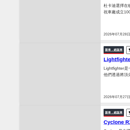
杜卡迪選擇在穆杰
祝車廠成立10
2026年07月28
新車．絕版車
Lightf
Lightfi
他們透過將頂
極限。於早前L
讓騎仕們能夠親
2026年07月27
新車．絕版車
Cyclon