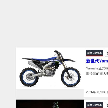
新車．絕版車
新世代Yam
Yamaha正式
胎換骨的重大
新研發的250c.
2026年08月04
新車．絕版車