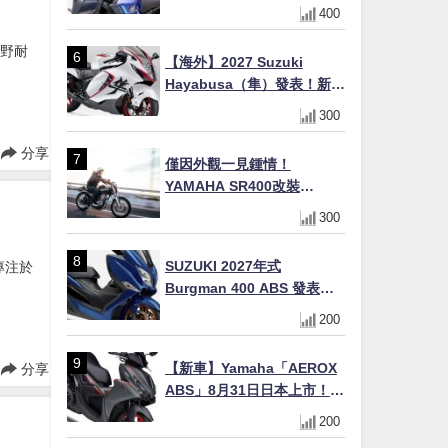
Easy Fit Bar Plus」！高
400
7mm後移16mm直上×三色×
免換線組
越野耐
【海外】2027 Suzuki
Hayabusa（隼）發表！新增
Special Edition 特仕版，全
300
新珍珠白塗裝與專屬配備登
場
分享
僅因外觀一見鍾情！
YAMAHA SR400改裝
Tracker風格｜ 女車主的機車
300
人生蛻變記
SUZUKI 2027年式
個專注於
Burgman 400 ABS 發表！
8/18日本上市、支援E10汽油
200
售價98萬100日圓
【新車】Yamaha「AEROX
分享
ABS」8月31日日本上市！
YECVT三段降檔×YZF-R設計
200
×15PS，最接近超跑的155cc