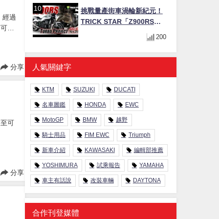
速克達
挑戰量產街車渦輪新紀元！
。經過
TRICK STAR「Z900RS
有可能
TURBO Project」直指超越
200
Ducati Superleggera性能
人氣關鍵字
分享
KTM
SUZUKI
DUCATI
名車圖鑑
HONDA
EWC
MotoGP
BMW
越野
甚至可
騎士用品
FIM EWC
Triumph
新車介紹
KAWASAKI
編輯部推薦
YOSHIMURA
試乘報告
YAMAHA
分享
車主有話說
改裝車輛
DAYTONA
合作刊登媒體