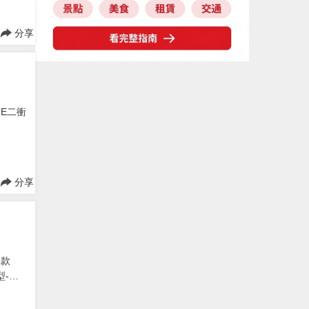
分享
TE二衝
分享
車款
型-全