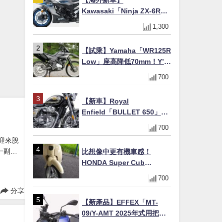
【海外新車】
Kawasaki「Ninja ZX-6R」
2027年式北美發表！636cc
1,300
四缸×銀河銀/暮光藍新色
×KTRC/KIBS電控，11,599
【試乘】Yamaha「WR125R
美元起
Low」座高降低70mm！Y’s
Gear低座高座墊×低座高連桿
700
×腳踏著地感大幅改善，越野
初學者推薦
【新車】Royal
Enfield「BULLET 650」8
月27日日本發售（98萬日圓
700
～）！648cc空冷並列雙缸×
車迎來脫
虎眼指示燈×砲筒黑/戰艦藍兩
一副全
比想像中更有機車感！
色
HONDA Super Cub
110【Webike愛車精選】
700
分享
【新產品】EFFEX「MT-
09/Y-AMT 2025年式用把手