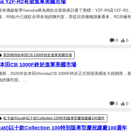
ha YZF-R2有望進軍美國市場
有傳媒報導Yamaha將為兩款全新跑車註冊了商標：YZF-R9及YZF-R2
後，R9如今已進駐全球各地的陳列室，而從目前種種跡象看來，R2亦極
隨其後推出。...
日
0
0
眾所期待的本田CB 1000F終於進軍美國市場
本田CB 1000F終於進軍美國市場
期，2026年款本田(Honda)CB 1000F終於正式登陸美國各大經銷商，
的陳列室。...
日
0
0
杜卡迪(Ducati)以十款Collection 100特別版車型慶祝建廠100週年
ati)以十款Collection 100特別版車型慶祝建廠100週年