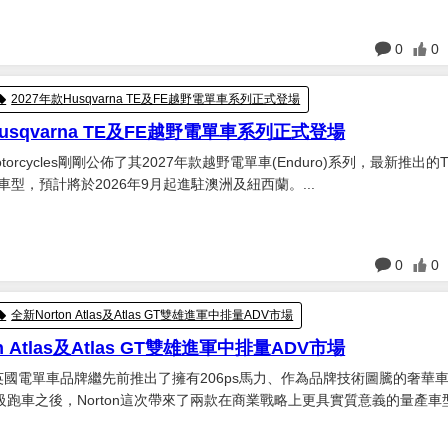
日
0
0
2027年款Husqvarna TE及FE越野電單車系列正式登場
Husqvarna TE及FE越野電單車系列正式登場
 Motorcycles剛剛公佈了其2027年款越野電單車(Enduro)系列，最新推出的
車型，預計將於2026年9月起進駐澳洲及紐西蘭。...
日
0
0
全新Norton Atlas及Atlas GT雙雄進軍中排量ADV市場
n Atlas及Atlas GT雙雄進軍中排量ADV市場
諾頓)英國電單車品牌繼先前推出了擁有206ps馬力、作為品牌技術圖騰的奢華
V4超級跑車之後，Norton這次帶來了兩款在商業戰略上更具實質意義的量產車
 GT。...