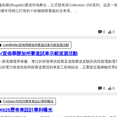
羅(Mugello)賽道作為舞台，正式發表其Collection 100系列。這是一
0週年而精心打造的十款極致限量版紀念車系。...
日
0
0
Lightfighter宣佈舉辦加州賽道試車示範巡迴活動
ighter宣佈舉辦加州賽道試車示範巡迴活動
ghter是一家美國電單車廠，專注於研發專供競賽及進階賽道駕駛的高性能電動
尖的電力推進技術與經賽道實證的車架工程相結合，正重新定義兩輪世界
ightfighter宣佈於5月至10月期間舉辦合共六場的加州賽道試車示範巡迴
身在賽道上領略品牌新一代電動電...
日
0
0
Cyclone RX625歷奇車設計專利曝光
e RX625歷奇車設計專利曝光