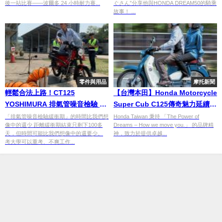
後一站比賽——波爾多 24 小時耐力賽...
ぐさん”分享他與HONDA DREAM50的騎乘
故事！ ...
零件與用品
摩托新聞
輕鬆合法上路！CT125
【台灣本田】Honda Motorcycle
YOSHIMURA 排氣管噪音檢驗 實
Super Cub C125傳奇魅力延續 –
際經驗分享
用經典定義日常，打造風格移動
「排氣管噪音檢驗緩衝期」的時間比我們想
Honda Taiwan 秉持 「The Power of
像中的還少 距離緩衝期結束只剩下100多
Dreams – How we move you.」 的品牌精
新選擇
天，但時間可能比我們想像中的還要少。
神，致力於提供卓越...
考大學可以重考、不爽工作...