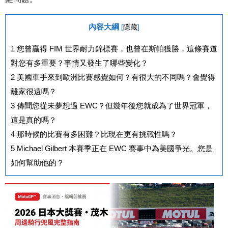
內容大綱
[
隱藏
]
1
您曾贏得 FIM 世界耐力錦標賽，也曾在斯帕獲勝，這條賽道
對您有多重要？事情又發生了哪些變化？
2
美國車手來到歐洲比賽感覺如何？有很大的不同嗎？會覺得
離家很遠嗎？
3
傳聞您從未夢想過 EWC？但幾年後您就成為了世界冠軍，
這是真的嗎？
4
那時候的比賽有多困難？比現在更有挑戰性嗎？
5
Michael Gilbert 本賽季正在 EWC 賽事中為美國爭光。您是
如何幫助他的？