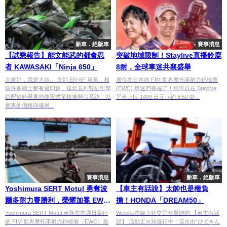
新車．絕版車
賽事消息
【試乘報告】能文能武的都會忍
突破地域限制！Staylive直播鈴鹿
者 KAWASAKI「Ninja 650」
8耐，全球車迷共襄盛舉
大家好，我是大叔。 提到 ER-6F 車系，相
居住在日本的 FIM 世界摩托車耐力錦標賽
信許多騎士都有過印象，這款並列雙缸引擎
(EWC) 車迷們有福了！您可以在 Staylive
搭配當時罕見的側置式單槍後懸吊系統，以
平台上以 1499 日元（約 8.50 歐...
實惠的價格與優異...
賽事消息
新車．絕版車
Yoshimura SERT Motul 勇奪波
【車主有話說】太帥也是種負
爾多耐力賽勝利，榮耀加冕 EWC
擔！HONDA「DREAM50」
總冠軍
Yoshimura SERT Motul 車隊在本週日舉行
Webike在線上社交平台舉辦的 【車主有話
的 FIM 世界摩托車耐力錦標賽（EWC）最
說】 活動正火熱進行中！這次由“ひできん