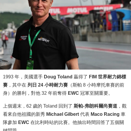
1993 年，美國選手
Doug Toland
贏得了
FIM 世界耐力錦標
賽
，其中在
列日 24 小時耐力賽
（斯帕 8 小時摩托車賽的前
身）的勝利，對他 32 年前奪得
EWC
冠軍至關重要。
上個週末，62 歲的 Toland 回到了
斯帕-弗朗科爾尚賽道
，觀
看來自他祖國的新秀
Michael Gilbert
代表
Maco Racing
車
隊參加
EWC
在比利時站的比賽。他抽出時間回答了五個關
鍵問題。