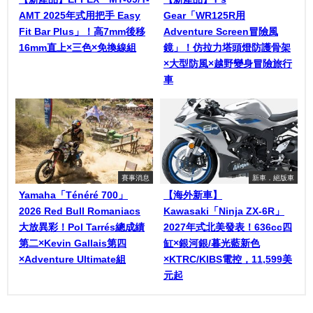
AMT 2025年式用把手 Easy
Gear「WR125R用
Fit Bar Plus」！高7mm後移
Adventure Screen冒險風
16mm直上×三色×免換線組
鏡」！仿拉力塔頭燈防護骨架
×大型防風×越野變身冒險旅行
車
賽事消息
新車．絕版車
Yamaha「Ténéré 700」
【海外新車】
2026 Red Bull Romaniacs
Kawasaki「Ninja ZX-6R」
大放異彩！Pol Tarrés總成績
2027年式北美發表！636cc四
第二×Kevin Gallais第四
缸×銀河銀/暮光藍新色
×Adventure Ultimate組
×KTRC/KIBS電控，11,599美
元起