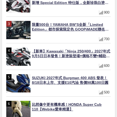
新增 Special Edition 特仕版，全新珍珠白塗裝
與專屬配備登場
900
限量500台！YAMAHA BW’S全新「Limited
Edition」都市探索限定色 GOOPiMADE聯名包
同步登場
700
【新車】Kawasaki「Ninja 250/400」2027年式
9月5日日本發售！新塗裝登場×價格不變×輔助滑
動式離合器×LED頭燈標配
600
SUZUKI 2027年式 Burgman 400 ABS 發表！
8/18日本上市、支援E10汽油 售價98萬100日圓
500
比想像中更有機車感！HONDA Super Cub
110【Webike愛車精選】