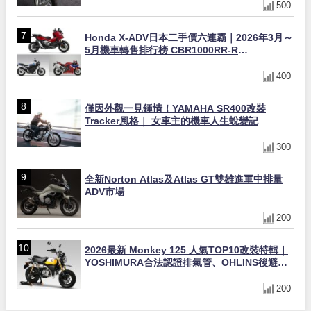
500
Honda X-ADV日本二手價六連霸｜2026年3月～
5月機車轉售排行榜 CBR1000RR-R
FIREBLADE SP首度躋身前十
400
僅因外觀一見鍾情！YAMAHA SR400改裝
Tracker風格｜ 女車主的機車人生蛻變記
300
全新Norton Atlas及Atlas GT雙雄進軍中排量
ADV市場
200
2026最新 Monkey 125 人氣TOP10改裝特輯｜
YOSHIMURA合法認證排氣管、OHLINS後避
震、OVER Racing防倒球
200