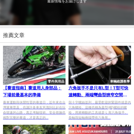
最新情報をお届けします
推薦文章
零件與用品
車輛維護教學
【賽道指南】賽道用人身部品：
六角扳手不是只有L型！T型可快
下場前最基本的準備
速轉動、兩端彎曲型狹窄空間更
適用
賽車運動與休閒性質的賽道日，近年來在台
與十字螺絲並列，最受歡迎的緊固件就是內
灣逐漸普及，也讓許多車友意識到比起在玩
六角螺栓。這種也稱為蓋型(帽)螺栓的螺
命競速的山路，真正考驗技術、安全措施也
栓，用來轉動的工具就是 L 形六角扳手。
相對完整的賽道，才是真正的...
長軸與短軸兩端帶有六角形...