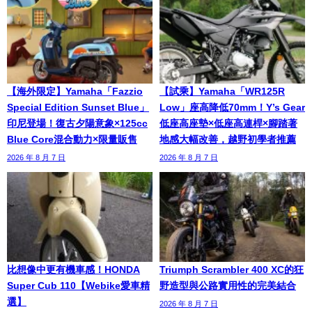
【海外限定】Yamaha「Fazzio
【試乘】Yamaha「WR125R
Special Edition Sunset Blue」
Low」座高降低70mm！Y’s Gear
印尼登場！復古夕陽意象×125cc
低座高座墊×低座高連桿×腳踏著
Blue Core混合動力×限量販售
地感大幅改善，越野初學者推薦
2026 年 8 月 7 日
2026 年 8 月 7 日
比想像中更有機車感！HONDA
Triumph Scrambler 400 XC的狂
Super Cub 110【Webike愛車精
野造型與公路實用性的完美結合
選】
2026 年 8 月 7 日