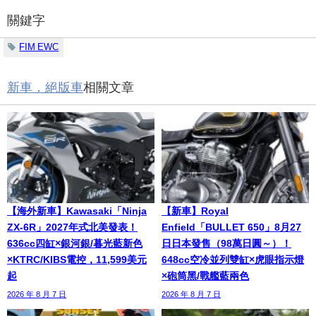
關鍵字
FIM EWC
新車．絕版車
相關文章
【海外新車】Kawasaki「Ninja
【新車】Royal
ZX-6R」2027年式北美發表！
Enfield「BULLET 650」8月27
636cc四缸×銀河銀/暮光藍新色
日日本發售（98萬日圓～）！
×KTRC/KIBS電控，11,599美元
648cc空冷並列雙缸×虎眼指示燈
起
×砲筒黑/戰艦藍兩色
2026 年 8 月 7 日
2026 年 8 月 7 日