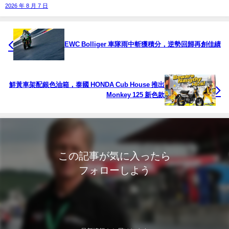
2026 年 8 月 7 日
EWC Bolliger 車隊雨中斬獲積分，逆勢回歸再創佳績
鮮黃車架配銀色油箱，泰國 HONDA Cub House 推出
Monkey 125 新色款
この記事が気に入ったら
フォローしよう