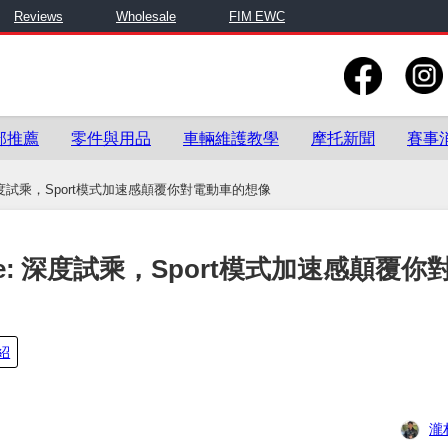
Reviews
Wholesale
FIM EWC
部推薦
零件與用品
車輛維護教學
摩托新聞
賽事
: 深度試乘，Sport模式加速感顛覆你對電動車的想像
V e: 深度試乘，Sport模式加速感顛覆你
紹
瀧