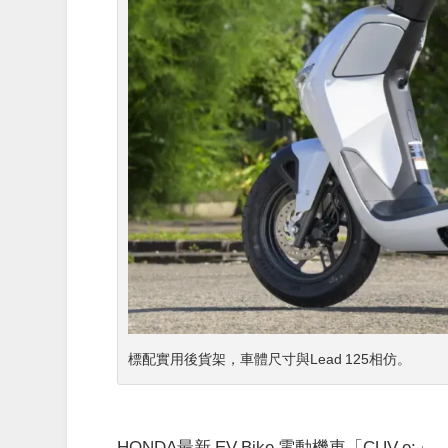
標配實用後貨架，車體尺寸與Lead 125相仿。
HONDA最新 EV Bike 電動機車「CUV 