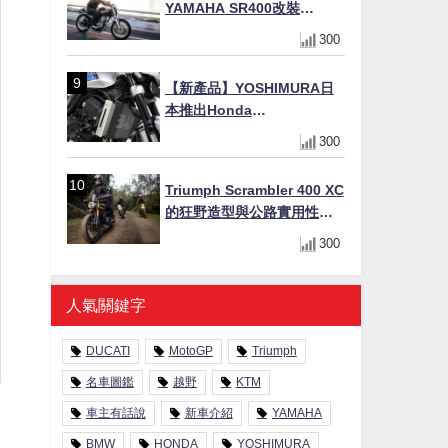
YAMAHA SR400改裝
Tracker風格｜ 女車主的機車
300
人生蛻變記
【新產品】YOSHIMURA日
本推出Honda
CB1000F/CB1000 HORNET
300
專用水箱護網，六角網紋設
計質感升級
Triumph Scrambler 400 XC
的狂野造型與公路實用性的
完美結合
300
人氣關鍵字
DUCATI
MotoGP
Triumph
名車圖鑑
越野
KTM
車主有話說
新車介紹
YAMAHA
BMW
HONDA
YOSHIMURA