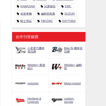
KAWASAKI
試乘報告
EWC
改裝車輛
編輯部推薦
SUZUKI
騎士用品
FIM EWC
DAYTONA
合作刊登媒體
小老婆汽機車
Bike IN 機車資
資訊網
訊網
Webike+ 動画
Webike+ 編輯
紹介
部
motoinfo
Motocyclelist
Heritage &
custom-
Legends
people