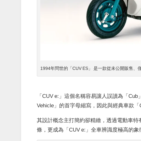
1994年問世的「CUV ES」
是一款從
未公開販售
、僅
「CUV e:」這個名稱容易讓人誤讀為「Cub」
Vehicle」的首字母縮寫，因此與經典車款「
其設計概念主打簡約卻精緻，透過電動車特
條，更成為「CUV e:」全車辨識度極高的