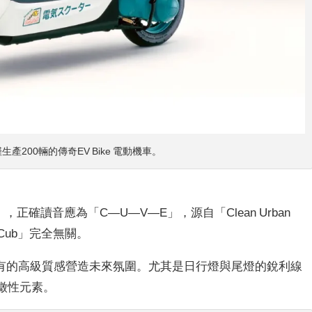
生產200輛的傳奇
EV Bike 電動機車
。
，正確讀音應為「C—U—V—E」，源自「Clean Urban
Cub」完全無關。
有的高級質感營造未來氛圍。尤其是日行燈與尾燈的銳利線
象徵性元素。