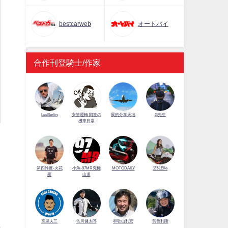
bestcarweb
オートバイ
合作刊登騎士/作家
LeeBerlin
安筌運轉 阿筌の
展的分享天地
G先生
機車日常
第四維度-火花
小魚-97MR究極
MOTODAILY
艾兒Elle
羅
山道
佐川健太郎
克里夫三
和歌山利宏
賀曾利隆