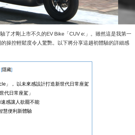
了才剛上市不久的EV Bike「CUV e:」。雖然這是我第一
乎預期的操控輕鬆度令人驚艷。以下將分享這趟初體驗的詳細感
[
隱藏
]
ehicle」， 以未來感設計打造新世代日常座駕
新世代日常座駕」
加速感讓人欲罷不能
帶來智慧便利新體驗