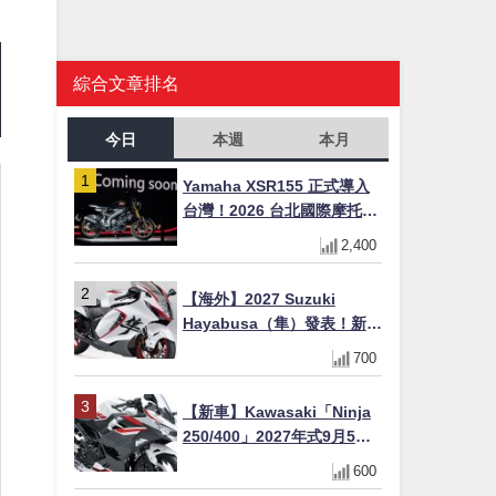
綜合文章排名
今日
本週
本月
Yamaha XSR155 正式導入
台灣！2026 台北國際摩托車
展亮相，70 週年紀念版
2,400
YZF-R 系列限量追加販售
【海外】2027 Suzuki
Hayabusa（隼）發表！新增
Special Edition 特仕版，全
700
新珍珠白塗裝與專屬配備登
場
【新車】Kawasaki「Ninja
250/400」2027年式9月5日
日本發售！新塗裝登場×價格
600
不變×輔助滑動式離合器