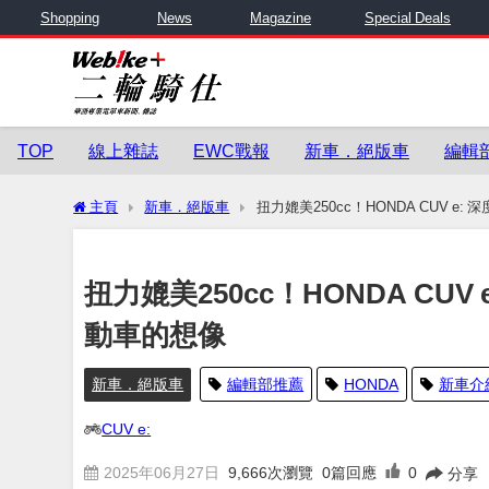
Shopping
News
Magazine
Special Deals
TOP
線上雜誌
EWC戰報
新車．絕版車
編輯
主頁
新車．絕版車
扭力媲美250cc！HONDA CUV e
扭力媲美250cc！HONDA CU
動車的想像
新車．絕版車
編輯部推薦
HONDA
新車介
CUV e:
2025年06月27日
9,666
次瀏覽
0篇回應
0
分享