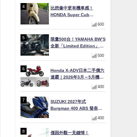
×LED頭燈標配
比想像中更有機車感！
HONDA Super Cub
110【Webike愛車精選】
600
限量500台！YAMAHA BW’S
全新「Limited Edition」都
市探索限定色 GOOPiMADE
500
聯名包同步登場
Honda X-ADV日本二手價六
連霸｜2026年3月～5月機車
轉售排行榜 CBR1000RR-R
400
FIREBLADE SP首度躋身前
十
SUZUKI 2027年式
Burgman 400 ABS 發表！
8/18日本上市、支援E10汽油
400
售價98萬100日圓
僅因外觀一見鍾情！