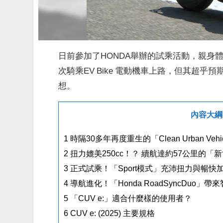
日前參加了HONDA舉辦的試乘活動，親身體驗
次騎乘EV Bike 電動機車上路，但其超
想。
內容大綱
1
時隔30多年再度重生的「Clean Urban V
2
扭力媲美250cc！？ 續航達約57公里的「
3
正式試乘！「Sport模式」充沛扭力與暢快
4
導航進化！「Honda RoadSyncDuo」
5
「CUV e:」適合什麼樣的使用者？
6
CUV e: (2025) 主要規格