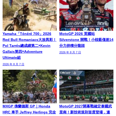
Yamaha「Ténéré 700」2026
MotoGP 2026 英國站
Red Bull Romaniacs大放異彩！
Silverstone 開戰！小椋藍僅差14
Pol Tarrés總成績第二×Kevin
分力拚積分龍頭
Gallais第四×Adventure
2026 年 8 月 7 日
Ultimate組
2026 年 8 月 7 日
MXGP 佛蘭德斯 GP｜Honda
MotoGP 2027開幕戰確定泰國武
HRC 車手 Jeffrey Herlings 完全
里南！新技術規則首度登場，連