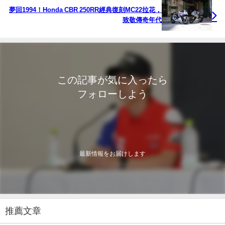
夢回1994！Honda CBR 250RR經典復刻MC22拉花，
致敬傳奇年代
この記事が気に入ったら
フォローしよう
最新情報をお届けします
推薦文章