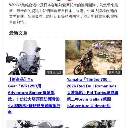
Webike集結台港中及日本各地熱愛摩托車的編輯團隊，為您帶來最
新、最全面的資訊！我們涵蓋來自日本、香港、中國大陸和台灣的
業界動態、新車發布、騎行活動等精彩內容，滿足您對電單車/摩托
車的熱情！
最新文章
零件與用品
賽事消息
【新產品】Y’s
Yamaha「Ténéré 700」
Gear「WR125R用
2026 Red Bull Romaniacs
Adventure Screen冒險風
大放異彩！Pol Tarrés總成績
鏡」！仿拉力塔頭燈防護骨架
第二×Kevin Gallais第四
×大型防風×越野變身冒險旅行
×Adventure Ultimate組
車