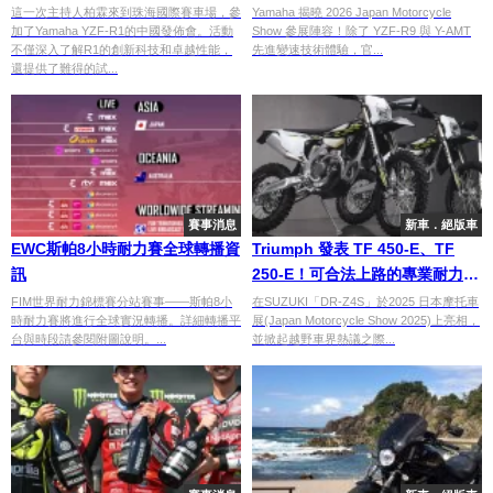
XSR125、勁戰 Cygnus-X 剪影
這一次主持人柏霖來到珠海國際賽車場，參
Yamaha 揭曉 2026 Japan Motorcycle
加了Yamaha YZF-R1的中國發佈會。活動
Show 參展陣容！除了 YZF-R9 與 Y-AMT
現身！Y-AMT 技術同步登場
不僅深入了解R1的創新科技和卓越性能，
先進變速技術體驗，官...
還提供了難得的試...
賽事消息
新車．絕版車
EWC斯帕8小時耐力賽全球轉播資
Triumph 發表 TF 450-E、TF
訊
250-E！可合法上路的專業耐力賽
車登場
FIM世界耐力錦標賽分站賽事——斯帕8小
在SUZUKI「DR-Z4S」於2025 日本摩托車
時耐力賽將進行全球實況轉播。詳細轉播平
展(Japan Motorcycle Show 2025)上亮相，
台與時段請參閱附圖說明。...
並掀起越野車界熱議之際...