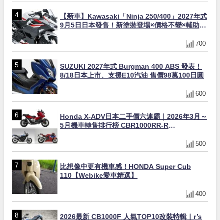
【新車】Kawasaki「Ninja 250/400」2027年式
9月5日日本發售！新塗裝登場×價格不變×輔助滑
動式離合器×LED頭燈標配
700
SUZUKI 2027年式 Burgman 400 ABS 發表！
8/18日本上市、支援E10汽油 售價98萬100日圓
600
Honda X-ADV日本二手價六連霸｜2026年3月～
5月機車轉售排行榜 CBR1000RR-R
FIREBLADE SP首度躋身前十
500
比想像中更有機車感！HONDA Super Cub
110【Webike愛車精選】
400
2026最新 CB1000F 人氣TOP10改裝特輯｜r’s