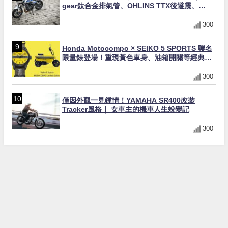
gear鈦合金排氣管、OHLINS TTX後避震、
HONDA頭燈整流罩
300
Honda Motocompo × SEIKO 5 SPORTS 聯名
限量錶登場！重現黃色車身、油箱開關等經典設
計
300
僅因外觀一見鍾情！YAMAHA SR400改裝
Tracker風格｜ 女車主的機車人生蛻變記
300