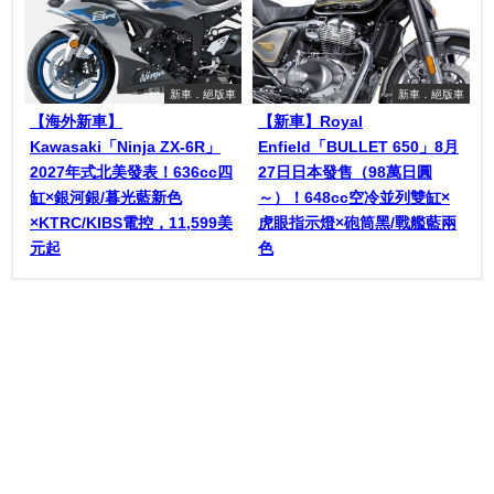
新車．絕版車
新車．絕版車
【海外新車】
【新車】Royal
Kawasaki「Ninja ZX-6R」
Enfield「BULLET 650」8月
2027年式北美發表！636cc四
27日日本發售（98萬日圓
缸×銀河銀/暮光藍新色
～）！648cc空冷並列雙缸×
×KTRC/KIBS電控，11,599美
虎眼指示燈×砲筒黑/戰艦藍兩
元起
色