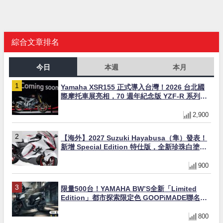
綜合文章排名
今日
本週
本月
Yamaha XSR155 正式導入台灣！2026 台北國
際摩托車展亮相，70 週年紀念版 YZF-R 系列限
量追加販售
2,900
【海外】2027 Suzuki Hayabusa（隼）發表！
新增 Special Edition 特仕版，全新珍珠白塗裝
與專屬配備登場
900
限量500台！YAMAHA BW’S全新「Limited
Edition」都市探索限定色 GOOPiMADE聯名包
同步登場
800