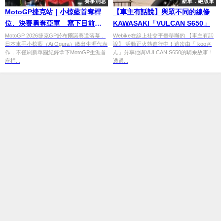
賽事消息
新車．絕版車
MotoGP捷克站｜小椋藍首奪桿
【車主有話說】與眾不同的線條
位、決賽勇奪亞軍 寫下目前生
KAWASAKI「VULCAN S650」
涯最佳成績
MotoGP 2026捷克GP於布爾諾賽道落幕，
Webike在線上社交平臺舉辦的 【車主有話
日本車手小椋藍（Ai Ogura）繳出生涯代表
說】 活動正火熱進行中！這次由「 kooさ
作，不僅刷新單圈紀錄拿下MotoGP生涯首
ん」分享他與VULCAN S650的騎乘故事！
座桿...
透過...