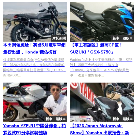
摩托新聞
新車．絕版車
本田獨領風騷！英國5月電單車銷
【車主有話說】超高CP值！
量榜出爐，Honda 穩佔榜首
SUZUKI「GSX-S750」
根據電單車產業協會(MCIA)發佈的數據顯
Webike在線上社交平臺舉辦的 【車主有話
示，與2024年5月相比，今年5月在印度的
說】 活動正火熱進行中！這次由
兩輪和三輪電單車註冊總量下降了12.3%，
「Oboro」分享他與GSX-S750的騎乘故
新增9,800...
事！ 透過車主對愛車...
新車．絕版車
新車．絕版車
Yamaha YZF-R1中國發佈會，柏
【2026 Japan Motorcycle
霖親試R1分享試騎體驗
Show】Yamaha 出展預告：新型