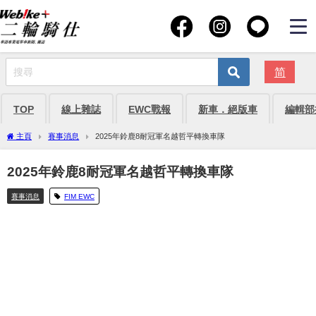
简
TOP
線上雜誌
EWC戰報
新車．絕版車
編輯部
主頁
賽事消息
2025年鈴鹿8耐冠軍名越哲平轉換車隊
2025年鈴鹿8耐冠軍名越哲平轉換車隊
賽事消息
FIM EWC