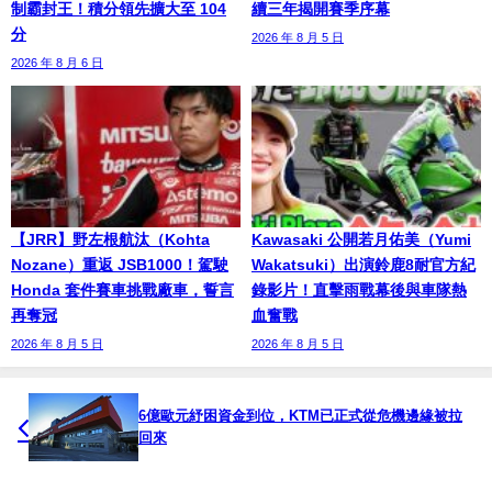
制霸封王！積分領先擴大至 104
續三年揭開賽季序幕
分
2026 年 8 月 5 日
2026 年 8 月 6 日
【JRR】野左根航汰（Kohta
Kawasaki 公開若月佑美（Yumi
Nozane）重返 JSB1000！駕駛
Wakatsuki）出演鈴鹿8耐官方紀
Honda 套件賽車挑戰廠車，誓言
錄影片！直擊雨戰幕後與車隊熱
再奪冠
血奮戰
2026 年 8 月 5 日
2026 年 8 月 5 日
6億歐元紓困資金到位，KTM已正式從危機邊緣被拉
回來