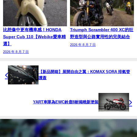
比想像中更有機車感！HONDA
Triumph Scrambler 400 XC的狂
Super Cub 110【Webike愛車精
野造型與公路實用性的完美結合
選】
2026 年 8 月 7 日
2026 年 8 月 7 日
【新品開箱】展開自由之翼：KOMAX SORA 排氣管
護蓋
YART車隊為EWC鈴鹿8耐揭曉新塗裝