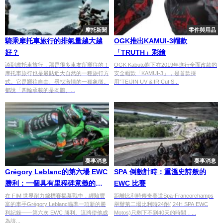
摩托新聞
零件與用品
騎乘摩托車旅行的排氣量越大越
OGK推出KAMUI-3帽款
好？
「TRUTH」彩繪
談到摩托車旅行，那是很多車友所嚮往的！
OGK Kabuto旗下在2019年進行全面改款的
摩托車旅行也是最貼近大自然的一種旅行方
安全帽款「KAMUI-3」，是首款採
式。它是嚮往自由、尋找激情的一種象徵。
用”TEIJIN UV & IR Cut S...
都說「四輪承載的是肉體、...
賽事消息
賽事消息
Grégory Leblanc的第六場 EWC
SPA 倒數計時：重溫史詩般的
勝利：一個具有里程碑意義的成
EWC 比賽
就
在 FIM 世界耐力錦標賽揭幕戰中，經驗豐
距離比利時傳奇賽道Spa-Francorchamps
富的車手Grégory Leblanc瞄準一項新的勝
舉辦第二場比利時24耐( 24H SPA EWC
利紀錄——第六次 EWC 勝利。這將使他成
Motos)只剩下不到40天的時間，...
為該...