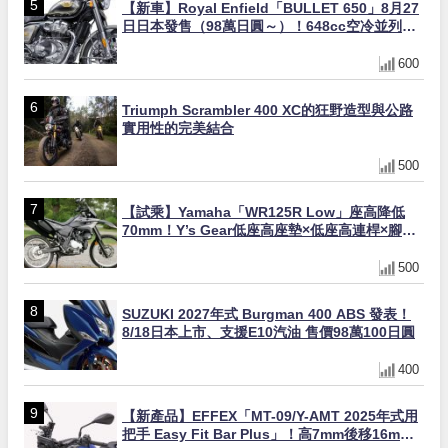
【新車】Royal Enfield「BULLET 650」8月27
日日本發售（98萬日圓～）！648cc空冷並列雙
缸×虎眼指示燈×砲筒黑/戰艦藍兩色
600
Triumph Scrambler 400 XC的狂野造型與公路
實用性的完美結合
500
【試乘】Yamaha「WR125R Low」座高降低
70mm！Y’s Gear低座高座墊×低座高連桿×腳踏
著地感大幅改善，越野初學者推薦
500
SUZUKI 2027年式 Burgman 400 ABS 發表！
8/18日本上市、支援E10汽油 售價98萬100日圓
400
【新產品】EFFEX「MT-09/Y-AMT 2025年式用
把手 Easy Fit Bar Plus」！高7mm後移16mm