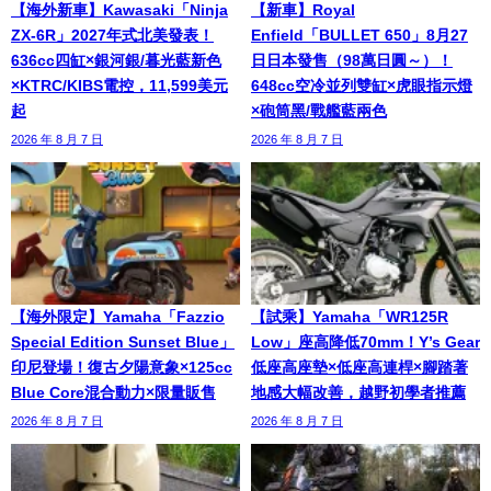
【海外新車】Kawasaki「Ninja
【新車】Royal
ZX-6R」2027年式北美發表！
Enfield「BULLET 650」8月27
636cc四缸×銀河銀/暮光藍新色
日日本發售（98萬日圓～）！
×KTRC/KIBS電控，11,599美元
648cc空冷並列雙缸×虎眼指示燈
起
×砲筒黑/戰艦藍兩色
2026 年 8 月 7 日
2026 年 8 月 7 日
【海外限定】Yamaha「Fazzio
【試乘】Yamaha「WR125R
Special Edition Sunset Blue」
Low」座高降低70mm！Y’s Gear
印尼登場！復古夕陽意象×125cc
低座高座墊×低座高連桿×腳踏著
Blue Core混合動力×限量販售
地感大幅改善，越野初學者推薦
2026 年 8 月 7 日
2026 年 8 月 7 日