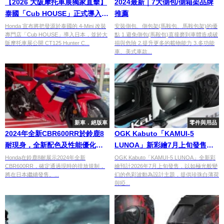
【2026 大阪摩托車展獨家直擊】
2024最新｜7大側包/側箱架品牌
泰國「Cub HOUSE」正式導入日
推薦
本！Honda 公開 CT125、
Honda 宣布將把發源於泰國的 4-Mini 改裝
安裝側包、側包架(馬鞍包、馬鞍包架)的優
專門店「Cub HOUSE」導入日本，並於大
點 1.避免側包(馬鞍包)直接磨到車體造成破
Dax125、Monkey125 三台 4-
阪摩托車展公開 CT125 Hunter C...
損與危險 2.提升更多的載物能力 3.多功能
Mini 官方改裝示範車
車、美式車款...
新車．絕版車
零件與用品
2024年全新CBR600RR於鈴鹿8
OGK Kabuto「KAMUI-5
耐現身，全新配色及性能優化令
LUNOA」新彩繪7月上旬發售！
人期待
極光漸層圖案×CF-2 UIC紅外線阻
Honda在鈴鹿8耐展示2024年全新
OGK Kabuto「KAMUI-5 LUNOA」全新彩
CBR600RR，確定通過現時的排放規制，
繪預計2026年7月上旬發售，以如極光般變
隔鏡片×內藏遮陽鏡，珍珠白薄荷
將在日本繼續發售。...
幻的色彩波動為設計主題，提供珍珠白薄荷
×啞光黑霓虹兩色
與啞...