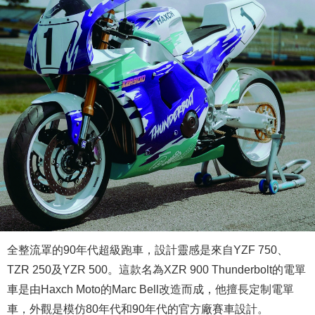
全整流罩的90年代超級跑車，設計靈感是來自YZF 750、
TZR 250及YZR 500。這款名為XZR 900 Thunderbolt的電單
車是由Haxch Moto的Marc Bell改造而成，他擅長定制電單
車，外觀是模仿80年代和90年代的官方廠賽車設計。