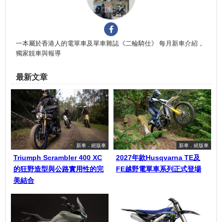
一本屬於香港人的電單車及單車雜誌《二輪騎仕》 每月新車介紹，
獨家靚車與報導
最新文章
新車．絕版車
新車．絕版車
Triumph Scrambler 400 XC
2027年款Husqvarna TE及
的狂野造型與公路實用性的完
FE越野電單車系列正式登場
美結合