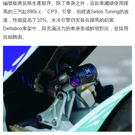
編號板將反映生產順序。除了車身之外，這款車繼續使用躍
馬的三汽缸890c.c.「CP3」引擎，但經過Seton Tuning的改
進，性能提高了10%。水冷引擎仍安裝在躍馬的鋁製
Deltabox車架中，與充滿活力的車身形成鮮明對比，並採用
拉絲飾面。