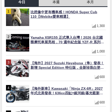
今日
本週
本月
比想像中更有機車感！HONDA Super Cub
110【Webike愛車精選】
1,300
Yamaha XSR155 正式導入台灣！2026 台北國
際摩托車展亮相，70 週年紀念版 YZF-R 系列限
量追加販售
1,000
【海外】2027 Suzuki Hayabusa（隼）發表！
新增 Special Edition 特仕版，全新珍珠白塗裝
與專屬配備登場
600
【海外新車】Kawasaki「Ninja ZX-6R」2027
年式北美發表！636cc四缸×銀河銀/暮光藍新色
×KTRC/KIBS電控，11,599美元起
600