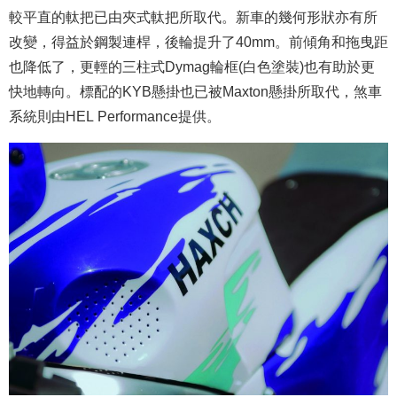
較平直的軚把已由夾式軚把所取代。新車的幾何形狀亦有所
改變，得益於鋼製連桿，後輪提升了40mm。前傾角和拖曳距
也降低了，更輕的三柱式Dymag輪框(白色塗裝)也有助於更
快地轉向。標配的KYB懸掛也已被Maxton懸掛所取代，煞車
系統則由HEL Performance提供。