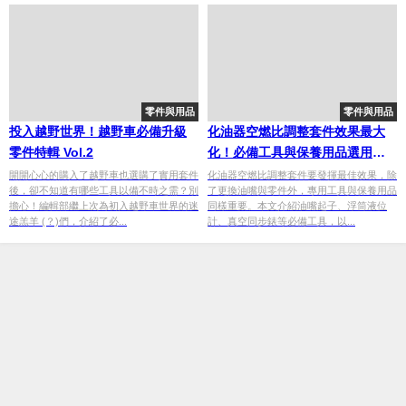
零件與用品
零件與用品
投入越野世界！越野車必備升級
化油器空燃比調整套件效果最大
零件特輯 Vol.2
化！必備工具與保養用品選用重
點
開開心心的購入了越野車也選購了實用套件
化油器空燃比調整套件要發揮最佳效果，除
後，卻不知道有哪些工具以備不時之需？別
了更換油嘴與零件外，專用工具與保養用品
擔心！編輯部繼上次為初入越野車世界的迷
同樣重要。本文介紹油嘴起子、浮筒液位
途羔羊 (？)們，介紹了必...
計、真空同步錶等必備工具，以...