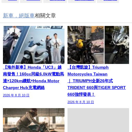
新車．絕版車
相關文章
【海外新車】Honda「UC3」越
【台灣凱旋】Triumph
南發售！160cc同級6.0kW電動馬
Motorcycles Taiwan
達×120km續航×Honda Motor
｜ TRIUMPH全新26年式
Charger Hub充電網絡
TRIDENT 660與TIGER SPORT
660強悍發表！
2026 年 8 月 10 日
2026 年 8 月 10 日