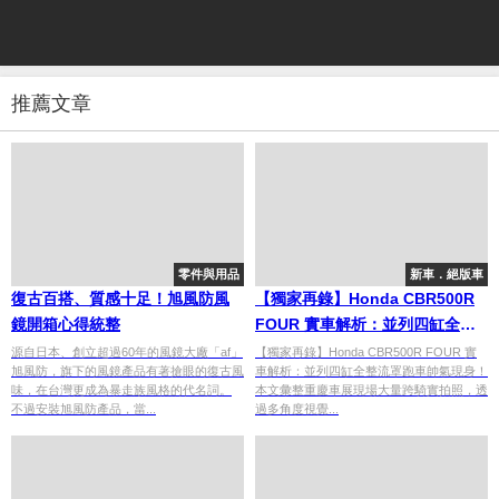
推薦文章
零件與用品
新車．絕版車
復古百搭、質感十足！旭風防風
【獨家再錄】Honda CBR500R
鏡開箱心得統整
FOUR 實車解析：並列四缸全整
流罩跑車，騎姿與座高著地性深
源自日本、創立超過60年的風鏡大廠「af」
【獨家再錄】Honda CBR500R FOUR 實
旭風防，旗下的風鏡產品有著搶眼的復古風
車解析：並列四缸全整流罩跑車帥氣現身！
度評測
味，在台灣更成為暴走族風格的代名詞。
本文彙整重慶車展現場大量跨騎實拍照，透
不過安裝旭風防產品，當...
過多角度視覺...