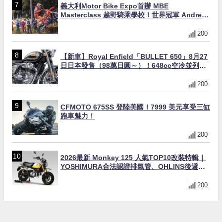
義大利Motor Bike Expo首辦 MBE
Masterclass 越野騎乘學校！世界冠軍 Andrea
Verona 親自指導
200
【新車】Royal Enfield「BULLET 650」8月27
日日本發售（98萬日圓～）！648cc空冷並列雙
缸×虎眼指示燈×砲筒黑/戰艦藍兩色
200
CFMOTO 675SS 登陸美國！7999 美元享受三缸
跑車魅力！
200
2026最新 Monkey 125 人氣TOP10改裝特輯｜
YOSHIMURA合法認證排氣管、OHLINS後避
震、OVER Racing防倒球
200