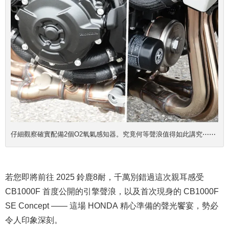
仔細觀察確實配備2個
O2
氧氣感知器。究竟何等聲浪值得如此講究⋯⋯
若您即將前往 2025 鈴鹿8耐，千萬別錯過這次親耳感受
CB1000F 首度公開的引擎聲浪，以及首次現身的 CB1000F
SE Concept —— 這場 HONDA 精心準備的聲光饗宴，勢必
令人印象深刻。