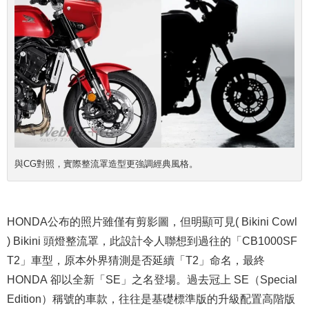
與CG對照，實際整流罩造型更強調經典風格。
HONDA公布的照片雖僅有剪影圖，但明顯可見( Bikini Cowl
) Bikini 頭燈整流罩，此設計令人聯想到過往的「CB1000SF
T2」車型，原本外界猜測是否延續「T2」命名，最終
HONDA 卻以全新「SE」之名登場。過去冠上 SE（Special
Edition）稱號的車款，往往是基礎標準版的升級配置高階版