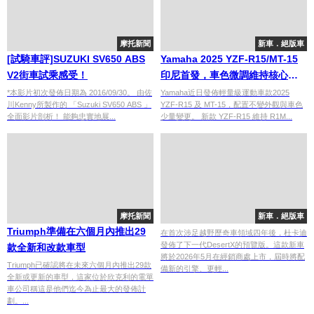
摩托新聞
新車．絕版車
[試騎車評]SUZUKI SV650 ABS
Yamaha 2025 YZF-R15/MT-15
V2街車試乘感受！
印尼首發，車色微調維持核心配
置
*本影片初次發佈日期為 2016/09/30。 由佐
Yamaha近日發佈輕量級運動車款2025
川Kenny所製作的 「Suzuki SV650 ABS 」
YZF-R15 及 MT-15，配置不變外觀與車色
全面影片剖析！ 能夠忠實地展...
少量變更。 新款 YZF-R15 維持 R1M...
摩托新聞
新車．絕版車
Triumph準備在六個月內推出29
在首次涉足越野歷奇車領域四年後，杜卡迪
發佈了下一代DesertX的預覽版。這款新車
款全新和改款車型
將於2026年5月在經銷商處上市，屆時將配
Triumph已確認將在未來六個月內推出29款
備新的引擎、更輕...
全新或更新的車型，這家位於欣克利的電單
車公司稱這是他們迄今為止最大的發佈計
劃。...