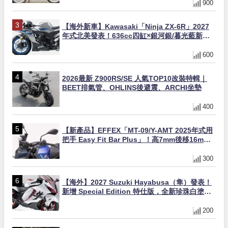
900
【海外新車】Kawasaki「Ninja ZX-6R」2027
年式北美發表！636cc四缸×銀河銀/暮光藍新色
×KTRC/KIBS電控，11,599美元起
600
2026最新 Z900RS/SE 人氣TOP10改裝特輯｜
BEET排氣管、OHLINS後避震、ARCHI坐墊
400
【新產品】EFFEX「MT-09/Y-AMT 2025年式用
把手 Easy Fit Bar Plus」！高7mm後移16mm
直上×三色×免換線組
300
【海外】2027 Suzuki Hayabusa（隼）發表！
新增 Special Edition 特仕版，全新珍珠白塗裝
與專屬配備登場
200