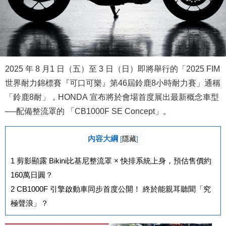
2025 年 8 月1 日（五）至 3 日（日）即將舉行的「2025 FIM
世界耐力錦標賽『可口可樂』第46屆鈴鹿8小時耐力賽」通稱
「鈴鹿8耐」，HONDA 宣布將於會場首度展出最新概念車型
──配備整流罩的 「CB1000F SE Concept」。
內容大綱
[
隱藏
]
1
剪影顯露 Bikini比基尼整流罩 × 快排系統上身，預估售價約
160萬日圓？
2
CB1000F 引擎啟動車同步首度公開！ 終於能親耳聽聞「究
極聲浪」？