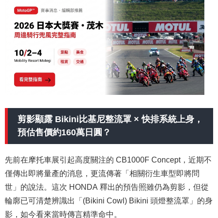
剪影顯露
Bikini
比基尼整流罩 × 快排系統上身，
預估售價約160萬日圓？
先前
在摩托車展引起高度關注的 CB1000F Concept，近期不
僅傳出即將量產的消息，更流傳著「相關衍生車型即將問
世」的說法。這次 HONDA 釋出的預告照雖仍為剪影，但從
輪廓已可清楚辨識出「(Bikini Cowl) Bikini 頭燈整流罩」的身
影，如今看來當時傳言精準命中。