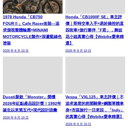
1978 Honda「CB750
Honda「CB1000F SE」車主評
FOURⅡ」Cafe Racer改裝—追
價｜即時交車入手×易於操控的直
求側視整體輪廓×MINAMI
四街車×旅行夥伴「F君」，舞妓
MOTORCYCLE製作×深邃藍綠色
花小姐真實心得【Webike愛車精
塗裝
選】
2026 年 8 月 10 日
2026 年 8 月 10 日
Ducati新款「Monster」榮獲
Vespa「VXL125」車主評價｜不
2026年紅點產品設計獎！1992年
追求速度的悠閒騎乘×鋼製單體車
誕生以來第五代×現代設計語彙
身×市區旅行一日來回，「Indy」
的真實心得【Webike愛車精選】
2026 年 8 月 10 日
2026 年 8 月 10 日