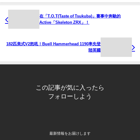
在「T.O.T(Taste of Tsukuba)」賽事中奔馳的
Active「Skeleton ZRX」！
182匹美式V2怒吼！Buell Hammerhead 1190率先登
陸英國
この記事が気に入ったら
フォローしよう
最新情報をお届けします