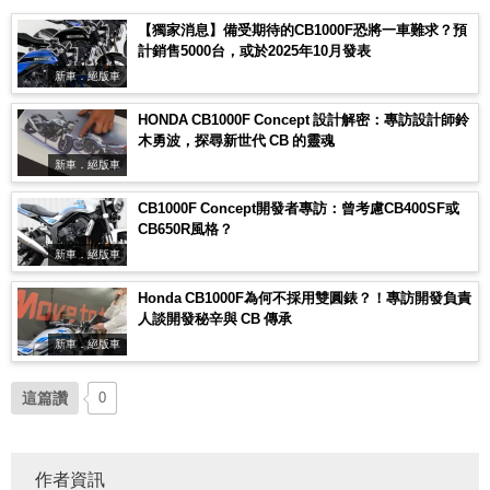
【獨家消息】備受期待的CB1000F恐將一車難求？預
計銷售5000台，或於2025年10月發表
新車．絕版車
HONDA CB1000F Concept 設計解密：專訪設計師鈴
木勇波，探尋新世代 CB 的靈魂
新車．絕版車
CB1000F Concept開發者專訪：曾考慮CB400SF或
CB650R風格？
新車．絕版車
Honda CB1000F為何不採用雙圓錶？！專訪開發負責
人談開發秘辛與 CB 傳承
新車．絕版車
這篇讚
0
作者資訊