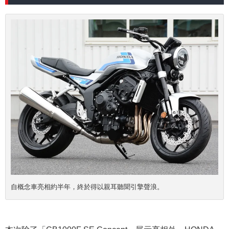
自概念車亮相約半年，終於得以親耳聽聞引擎聲浪。