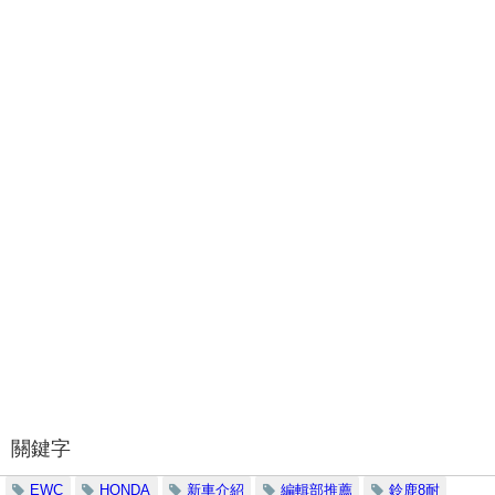
關鍵字
EWC
HONDA
新車介紹
編輯部推薦
鈴鹿8耐