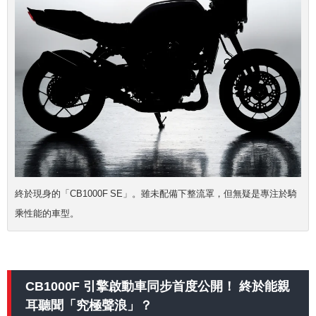
終於現身的「CB1000F SE」。雖未配備下整流罩，但無疑是專注於騎
乘性能的車型。
CB1000F 引擎啟動車同步首度公開！ 終於能親
耳聽聞「究極聲浪」？