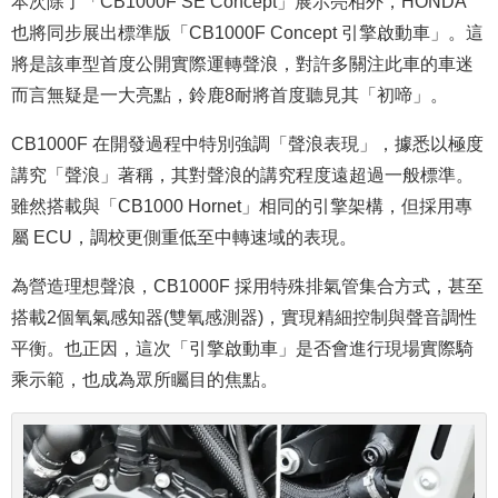
本次除了「CB1000F SE Concept」展示亮相外，HONDA
也將同步展出標準版「CB1000F Concept 引擎啟動車」。這
將是該車型首度公開實際運轉聲浪，對許多關注此車的車迷
而言無疑是一大亮點，鈴鹿8耐將首度聽見其「初啼」。
CB1000F 在開發過程中特別強調「聲浪表現」，據悉以極度
講究「聲浪」著稱，其對聲浪的講究程度遠超過一般標準。
雖然搭載與
「CB1000 Hornet」相同的引擎架構，但採用專
屬 ECU，調校更側重低至中轉速域的表現。
為營造理想聲浪，CB1000F 採用特殊排氣管集合方式，甚至
搭載2個氧氣感知器(雙氧感測器)，實現精細控制與聲音調性
平衡。也正因，這次「引擎啟動車」是否會進行現場實際騎
乘示範，也成為眾所矚目的焦點。