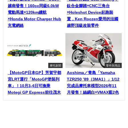
越南發售！160cc同級6.0kW
鈦合金腳踏×CNC三角台
電動馬達×120km續航
×Holeshot Device起跑裝
×Honda Motor Charger Hub
置，Ken Roczen愛用的法國
充電網絡
越野頂級改裝零件
摩托新聞
零件與用品
【MotoGP日本GP】芳賀宇都
Aoshima／青島「Yamaha
宮LRT運行「MotoGP塗裝列
TZR250 ’89（3MA1）」1/12
車」！10月3-4日可換乘
完成品摩托車模型2026年11
Motegi GP Express前往茂木
月發售！絲綢白×VMAX藍2色