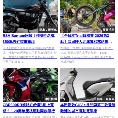
新車．絕版車
賽事消息
BSA Bantam回歸！標誌性名稱
【全日本Trial錦標賽 2026第3
350單汽缸街車重現
站】武田呼人北海道和寒站奪季
軍連續三站登台！小川友幸第五
BSA正在進入現代電單車領域最熱門的領
2026全日本摩托車攀爬賽錦標賽（JTR）
域，推出一款經濟實惠的新型350單汽缸街
第3站於北海道和寒賽道舉行，TEAM
名完賽
車，並重新採用歷史悠久的 Bantam名稱，
MITANI Honda武田呼人以28分獲得季軍，
所配用的334c....
達成連續三...
摩托新聞
新車．絕版車
CBR600RR或將在鈴鹿8耐上亮
本田新款CUV e是品牌第二款登陸
相？！20周年慶祝活動同步舉行
歐洲的城市電動電單車
雖然受到廢氣排放法規的影響，讓日本四大
繼去年推出的EM1 e後，本田推出了第二款