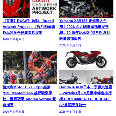
【首選】DUCATI 啟動「Ducati
Yamaha XSR155 正式導入台
Artwork Project」｜設計師藝術
灣！2026 台北國際摩托車展亮
作品將於全球專賣店展出
相，70 週年紀念版 YZF-R 系列
限量追加販售
2026 年 8 月 6 日
2026 年 8 月 6 日
義大利Motor Bike Expo首辦
Honda X-ADV日本二手價六連霸
MBE Masterclass 越野騎乘學
｜2026年3月～5月機車轉售排行
校！世界冠軍 Andrea Verona 親
榜 CBR1000RR-R FIREBLADE
自指導
SP首度躋身前十
2026 年 8 月 5 日
2026 年 8 月 5 日