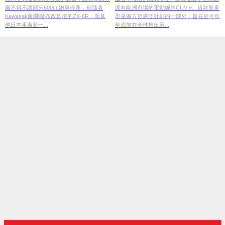
廠不得不讓部分600cc跑車停產，但隨著
面向歐洲市場的電動綿羊CUV e。這款新車
Kawasaki剛剛發布改款後的ZX-6R，而其
型是廠方更廣泛計劃的一部分，旨在於今年
他日本車廠新一...
年底前在全球推出至...