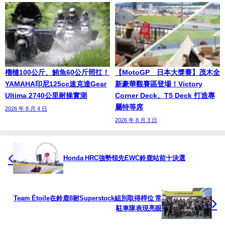
榴槤100公斤、鮪魚60公斤照扛！
【MotoGP™日本大獎賽】茂木全
YAMAHA印尼125cc速克達Gear
新豪華觀賽區登場！Victory
Ultima 2740公里耐操實測
Corner Deck、T5 Deck 打造專
屬特等席
2026 年 8 月 4 日
2026 年 8 月 3 日
Honda HRC強勢領先EWC鈴鹿站前十決選
Team Étoile在鈴鹿8耐Superstock組別取得桿位 常
駐車隊表現亮眼