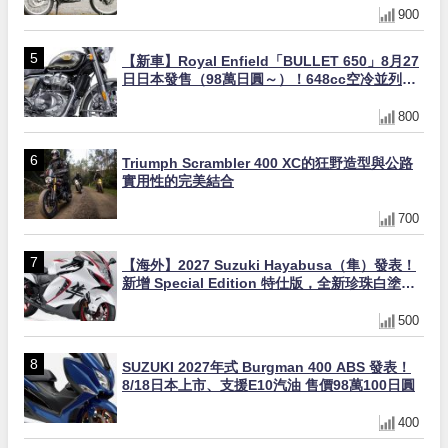
900
【新車】Royal Enfield「BULLET 650」8月27
日日本發售（98萬日圓～）！648cc空冷並列雙
缸×虎眼指示燈×砲筒黑/戰艦藍兩色
800
Triumph Scrambler 400 XC的狂野造型與公路
實用性的完美結合
700
【海外】2027 Suzuki Hayabusa（隼）發表！
新增 Special Edition 特仕版，全新珍珠白塗裝
與專屬配備登場
500
SUZUKI 2027年式 Burgman 400 ABS 發表！
8/18日本上市、支援E10汽油 售價98萬100日圓
400