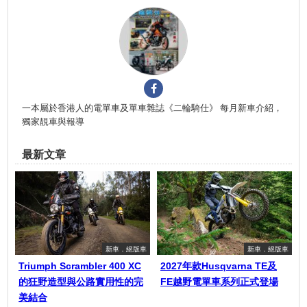
一本屬於香港人的電單車及單車雜誌《二輪騎仕》 每月新車介紹，
獨家靚車與報導
最新文章
新車．絕版車
新車．絕版車
Triumph Scrambler 400 XC
2027年款Husqvarna TE及
的狂野造型與公路實用性的完
FE越野電單車系列正式登場
美結合