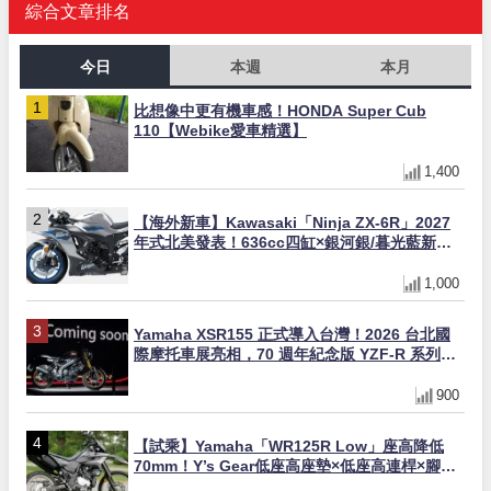
綜合文章排名
今日
本週
本月
比想像中更有機車感！HONDA Super Cub
110【Webike愛車精選】
1,400
【海外新車】Kawasaki「Ninja ZX-6R」2027
年式北美發表！636cc四缸×銀河銀/暮光藍新色
×KTRC/KIBS電控，11,599美元起
1,000
Yamaha XSR155 正式導入台灣！2026 台北國
際摩托車展亮相，70 週年紀念版 YZF-R 系列限
量追加販售
900
【試乘】Yamaha「WR125R Low」座高降低
70mm！Y’s Gear低座高座墊×低座高連桿×腳踏
著地感大幅改善，越野初學者推薦