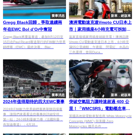
賽事消息
新車．絕版車
Gregg Black回歸，爭取連續兩
澳洲電動速克達Vmoto CU日本上
年在EWC Bol d’Or中奪冠
市｜家用插座4小時充電可拆卸鋰
電池55公里續航
Gregg Black將重返賽道，參加9月12日至
返家直接插家用插座就能充電！澳洲品牌
15日在Paul Ricard賽道舉行的FIM耐力世界
Vmoto CU電動速克達日本上市，4小時充
錦標賽（EWC）最終決賽。 Blac...
滿55公里續航，午夜藍、閃電紅、水晶白
三色選擇，曾與Duca...
賽事消息
新車．絕版車
2024年值得期待的四大EWC賽事
突破空氣阻力讓時速超過 400 公
里！「WMCSRS」電動概念車顛
2024年FIM耐力世界錦標賽將舉辦四場賽
事，讓我們來看看這些賽事的詳細安排。
覆傳統車輛設計
英國高效能電動車製造商 White Motorcycle
第一站：24小時利曼耐力賽（法國利曼，
Concepts (WMC) 與美國 Zero
布加迪賽道）：4月18...
Motorcycles 攜手合作，...