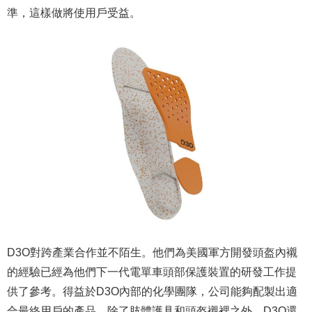
準，這樣做將使用戶受益。
D3O對跨產業合作並不陌生。他們為美國軍方開發頭盔內襯
的經驗已經為他們下一代電單車頭部保護裝置的研發工作提
供了參考。得益於D3O內部的化學團隊，公司能夠配製出適
合最終用戶的產品。除了肢體護具和頭盔襯裡之外，D3O還