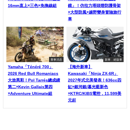
16mm直上×三色×免換線組
鏡」！仿拉力塔頭燈防護骨架
×大型防風×越野變身冒險旅行
車
賽事消息
新車．絕版車
Yamaha「Ténéré 700」
【海外新車】
2026 Red Bull Romaniacs
Kawasaki「Ninja ZX-6R」
大放異彩！Pol Tarrés總成績
2027年式北美發表！636cc四
第二×Kevin Gallais第四
缸×銀河銀/暮光藍新色
×Adventure Ultimate組
×KTRC/KIBS電控，11,599美
元起