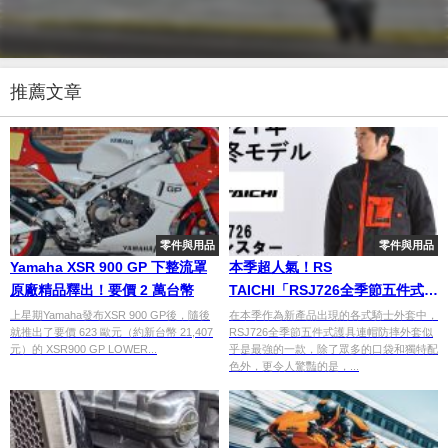
推薦文章
零件與用品
零件與用品
Yamaha XSR 900 GP 下整流罩
本季超人氣！RS
原廠精品釋出！要價 2 萬台幣
TAICHI「RSJ726全季節五件式護
具連帽防摔外套」
上星期Yamaha發布XSR 900 GP後，隨後
在本季作為新產品出現的各式騎士外套中，
就推出了要價 623 歐元（約新台幣 21,407
RSJ726全季節五件式護具連帽防摔外套似
元）的 XSR900 GP LOWER...
乎是最強的一款，除了眾多的口袋和獨特配
色外，更令人驚豔的是，...