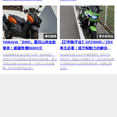
摩托新聞
零件與用品
YAMAHA「BWS」重回山林改款
【訂料動手改】GPZ900R／ZRX
發表！建議售價86800元
車主必看！提升制動力的解決之
道
以粗獷風格在速克達中自成一派的BWS，
Webike在線上社交平臺舉辦的 【MOTO
自從官方首度披露全新改款的預告後，眾人
HACK】 活動正火熱進行中！這次由webi男
也得以窺探 Yamaha 新一代野心之作的樣
分享他與ZRX1100的騎乘故事！他將以車
貌。而今日選擇在位居...
主身...