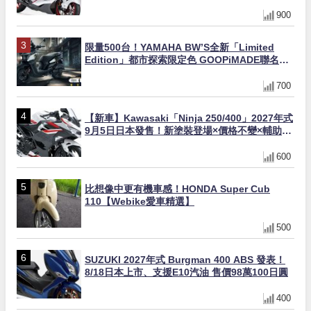
與專屬配備登場
900
限量500台！YAMAHA BW’S全新「Limited
Edition」都市探索限定色 GOOPiMADE聯名包
同步登場
700
【新車】Kawasaki「Ninja 250/400」2027年式
9月5日日本發售！新塗裝登場×價格不變×輔助滑
動式離合器×LED頭燈標配
600
比想像中更有機車感！HONDA Super Cub
110【Webike愛車精選】
500
SUZUKI 2027年式 Burgman 400 ABS 發表！
8/18日本上市、支援E10汽油 售價98萬100日圓
400