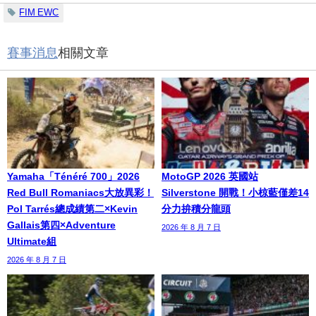
FIM EWC
賽事消息
相關文章
Yamaha「Ténéré 700」2026
MotoGP 2026 英國站
Red Bull Romaniacs大放異彩！
Silverstone 開戰！小椋藍僅差14
Pol Tarrés總成績第二×Kevin
分力拚積分龍頭
Gallais第四×Adventure
2026 年 8 月 7 日
Ultimate組
2026 年 8 月 7 日