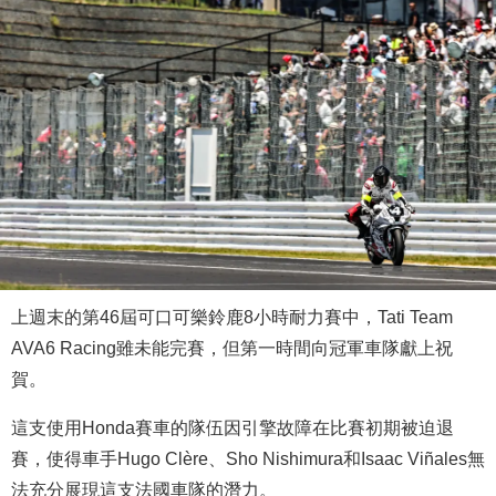
上週末的第46屆可口可樂鈴鹿8小時耐力賽中，Tati Team
AVA6 Racing雖未能完賽，但第一時間向冠軍車隊獻上祝
賀。
這支使用Honda賽車的隊伍因引擎故障在比賽初期被迫退
賽，使得車手Hugo Clère、Sho Nishimura和Isaac Viñales無
法充分展現這支法國車隊的潛力。