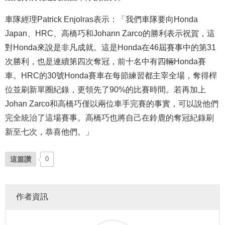
車隊經理Patrick Enjolras表示：「我們車隊要向Honda
Japan、HRC、高橋巧和Johann Zarco的勝利表示祝賀，這
對Honda來說是非凡成就。這是Honda在46屆賽事中的第31
次勝利，也是連續第四次奪冠，前十名中有四輛Honda賽
車。HRC的30號Honda賽車在每節練習都主宰全場，奪得桿
位並刷新單圈紀錄，更領先了90%的比賽時間。若再加上
Johan Zarco和高橋巧僅以兩位車手完賽的事實，可以說他們
完全統治了這場賽事。高橋巧也將自己在鈴鹿的奪冠紀錄刷
新至七次，恭喜他們。」
這篇讚
0
作者資訊