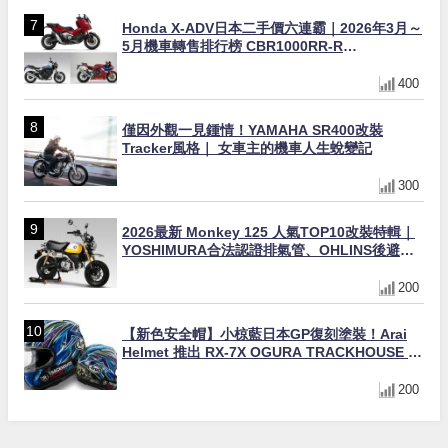
Honda X-ADV日本二手價六連霸｜2026年3月～
5月機車轉售排行榜 CBR1000RR-R
FIREBLADE SP首度躋身前十
400
僅因外觀一見鍾情！YAMAHA SR400改裝
Tracker風格｜ 女車主的機車人生蛻變記
300
2026最新 Monkey 125 人氣TOP10改裝特輯｜
YOSHIMURA合法認證排氣管、OHLINS後避
震、OVER Racing防倒球
200
【新色安全帽】小椋藍日本GP復刻塗裝！Arai
Helmet 推出 RX-7X OGURA TRACKHOUSE 限
量發售（日本限定）
200