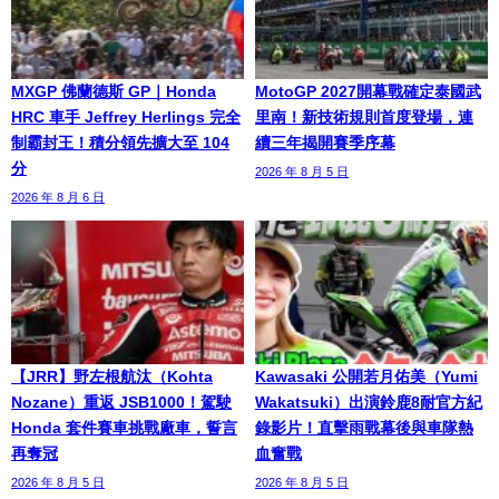
MXGP 佛蘭德斯 GP｜Honda
MotoGP 2027開幕戰確定泰國武
HRC 車手 Jeffrey Herlings 完全
里南！新技術規則首度登場，連
制霸封王！積分領先擴大至 104
續三年揭開賽季序幕
分
2026 年 8 月 5 日
2026 年 8 月 6 日
【JRR】野左根航汰（Kohta
Kawasaki 公開若月佑美（Yumi
Nozane）重返 JSB1000！駕駛
Wakatsuki）出演鈴鹿8耐官方紀
Honda 套件賽車挑戰廠車，誓言
錄影片！直擊雨戰幕後與車隊熱
再奪冠
血奮戰
2026 年 8 月 5 日
2026 年 8 月 5 日