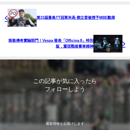
第33屆曼島TT冠軍米高·鄧立普被授予MBE勳章
致敬傳奇實驗部門！Vespa 發表「Officina 8」特別
版，重現戰後賽車精神
この記事が気に入ったら
フォローしよう
最新情報をお届けします