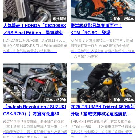
摩托新聞
新車．絕版車
人氣爆表！HONDA「CB1100EX
殿堂級猛獸只為賽道而生！
／RS Final Edition」提前結束預
KTM「RC 8C」登場
購
HONDA在10月8日公開、原定於11月30日
KTM 於 7 月無預警釋出一支預告片，開宗
截止的CB1100EX/RS Final Edition預購收單
明義要打造一百台 Moto2 級別的尖端賽
作業，由於預購數量遠超過預期，...
車，雖然預告內提供的資訊相當稀少，僅有
一具車架作為線索...
新車．絕版車
新車．絕版車
【m-tech Revolution / SUZUKI
2025 TRIUMPH Trident 660全新
GSX-R750）】將擁有長達30年
升級！搭載快排和定速巡航預計
的愛車，以理性手法進行強化
年底登場
改裝的同時也順便翻新，將車輛全面強化
TRIUMPH 在睽違四年後，首次發佈全新
「車主當年是以新車狀態購入這台車，並持
「Trident 660」。此次新車搭載了快速換檔
【美車鑑賞】
續騎乘到現在。最初委託我們進行改裝的理
器和巡航控制系統，並提供「暗黑紅/寶石
由是『想要將把手加高』，後...
黑」、「宇...