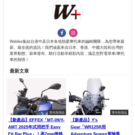
Webike集結台港中及日本各地熱愛摩托車的編輯團隊，為您帶來最
新、最全面的資訊！我們涵蓋來自日本、香港、中國大陸和台灣的
業界動態、新車發布、騎行活動等精彩內容，滿足您對電單車/摩托
車的熱情！
最新文章
零件與用品
零件與用品
【新產品】EFFEX「MT-09/Y-
【新產品】Y’s
AMT 2025年式用把手 Easy
Gear「WR125R用
Fit Bar Plus」！高7mm後移
Adventure Screen冒險風