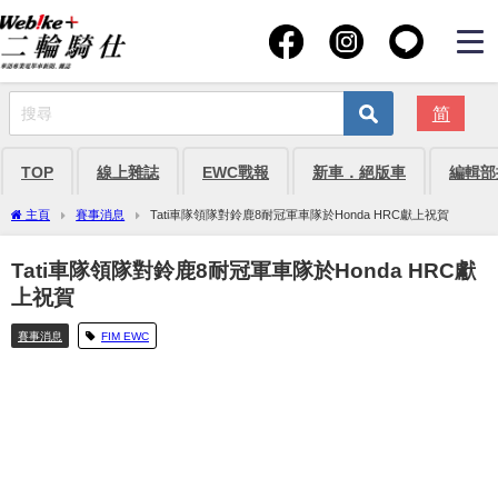
简
TOP
線上雜誌
EWC戰報
新車．絕版車
編輯部
主頁
賽事消息
Tati車隊領隊對鈴鹿8耐冠軍車隊於Honda HRC獻上祝賀
Tati車隊領隊對鈴鹿8耐冠軍車隊於Honda HRC獻
上祝賀
賽事消息
FIM EWC