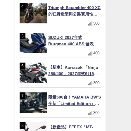
場
Triumph Scrambler 400 XC
的狂野造型與公路實用性的
完美結合
500
SUZUKI 2027年式
Burgman 400 ABS 發表！
8/18日本上市、支援E10汽油
400
售價98萬100日圓
【新車】Kawasaki「Ninja
250/400」2027年式9月5日
日本發售！新塗裝登場×價格
300
不變×輔助滑動式離合器
×LED頭燈標配
限量500台！YAMAHA BW’S
全新「Limited Edition」都
市探索限定色 GOOPiMADE
300
聯名包同步登場
【新產品】EFFEX「MT-