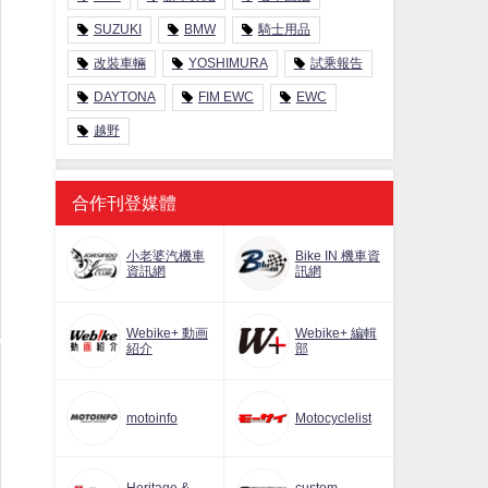
SUZUKI
BMW
騎士用品
改裝車輛
YOSHIMURA
試乘報告
DAYTONA
FIM EWC
EWC
越野
合作刊登媒體
小老婆汽機車
Bike IN 機車資
資訊網
訊網
Webike+ 動画
Webike+ 編輯
紹介
部
motoinfo
Motocyclelist