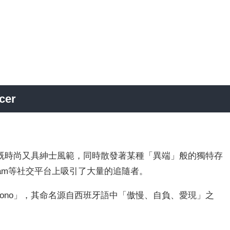
er
既時尚又具紳士風範，同時散發著某種「異端」般的獨特存
gram等社交平台上吸引了大量的追隨者。
「Entono」，其命名源自西班牙語中「傲慢、自負、愛現」之