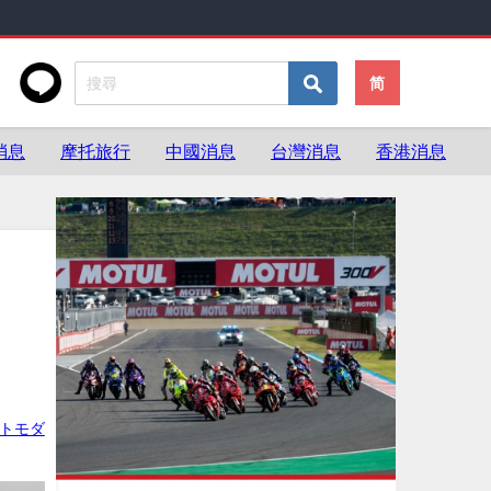
简
消息
摩托旅行
中國消息
台灣消息
香港消息
・トモダ