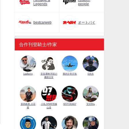
Heritage &
custom-
Legends
people
bestcarweb
オートバイ
合作刊登騎士/作家
LeeBerlin
安筌運轉 阿筌の
展的分享天地
G先生
機車日常
第四維度-火花
小魚-97MR究極
MOTODAILY
艾兒Elle
羅
山道