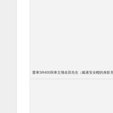
愛車SR400與車主飛名田先生（戴著安全帽的身影