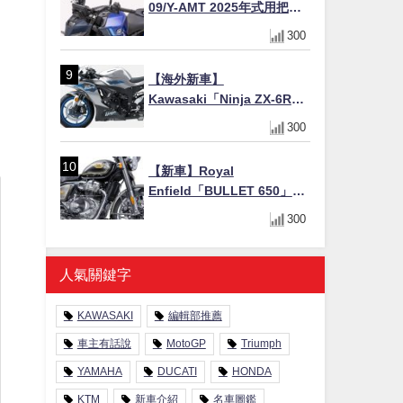
09/Y-AMT 2025年式用把手
Easy Fit Bar Plus」！高
300
7mm後移16mm直上×三色×
免換線組
【海外新車】
Kawasaki「Ninja ZX-6R」
2027年式北美發表！636cc
300
四缸×銀河銀/暮光藍新色
×KTRC/KIBS電控，11,599
【新車】Royal
美元起
Enfield「BULLET 650」8
月27日日本發售（98萬日圓
300
～）！648cc空冷並列雙缸×
虎眼指示燈×砲筒黑/戰艦藍兩
色
人氣關鍵字
KAWASAKI
編輯部推薦
車主有話說
MotoGP
Triumph
YAMAHA
DUCATI
HONDA
KTM
新車介紹
名車圖鑑