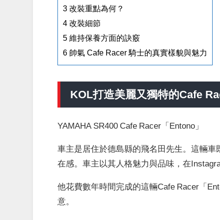
3
改裝重點為何？
4
改裝細節
5
維持保養方面的訣竅
6
帥氣 Cafe Racer 騎士的真實樣貌與魅力
KOL打造美麗又獨特的Cafe Rac
YAMAHA SR400 Cafe Racer「Entono」
車主是居住於德島縣的飛名田先生。這輛車
在感。車主以其人格魅力與品味，在Insta
他花費數年時間完成的這輛Cafe Racer
意。