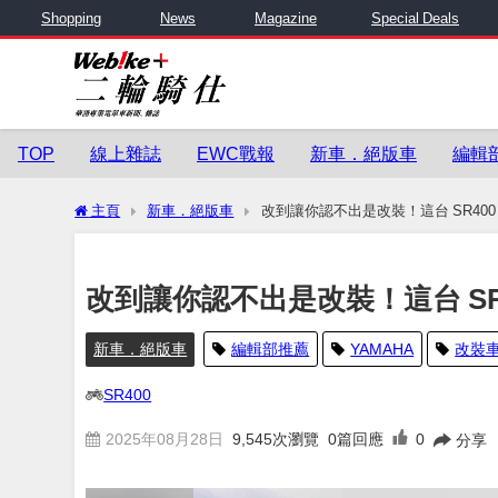
Shopping
News
Magazine
Special Deals
TOP
線上雜誌
EWC戰報
新車．絕版車
編輯
主頁
新車．絕版車
改到讓你認不出是改裝！這台 SR40
改到讓你認不出是改裝！這台 S
新車．絕版車
編輯部推薦
YAMAHA
改裝
SR400
2025年08月28日
9,545
次瀏覽
0篇回應
0
分享