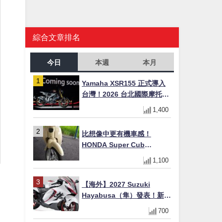
綜合文章排名
今日
本週
本月
Yamaha XSR155 正式導入
台灣！2026 台北國際摩托車
展亮相，70 週年紀念版
1,400
YZF-R 系列限量追加販售
比想像中更有機車感！
HONDA Super Cub
110【Webike愛車精選】
1,100
【海外】2027 Suzuki
Hayabusa（隼）發表！新增
Special Edition 特仕版，全
700
新珍珠白塗裝與專屬配備登