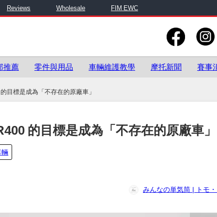
Reviews
Wholesale
FIM EWC
部推薦
零件與用品
車輛維護教學
摩托新聞
賽事
0 的目標是成為「不存在的原廠車」
R400 的目標是成為「不存在的原廠車」
車輛
みんなの単気筒 | トモ