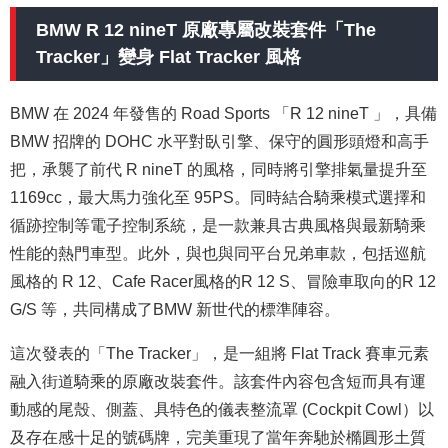
BMW R 12 nineT 原廠
專屬改裝套件「The
Tracker」變身
Flat Tracker 風格
BMW 在 2024 年發售的 Road Sports 「R 12 nineT 」，具備
BMW 招牌的 DOHC 水平對臥引擎、保守的圓形頭燈和高手
把，承襲了前代 R nineT 的風格，同時將引擎排氣量提升至
1169cc，最大馬力強化至 95PS。同時結合
騎乘模式選擇和
循跡控制等電子控制系統，是一款兼具古典風格與最新騎乘
性能的熱門車型。此外，與也與同平台兄弟車款，包括巡航
風格的 R 12、Cafe Racer風格的R 12 S、冒險車取向的R 12
G/S 等，共同構成了BMW 新世代的標準陣容。
這次發表的「The Tracker」，是一組將 Flat Track 賽車元素
融入街道騎乘的原廠改裝套件。該套件內容包含短而具有運
動感的尾殼、側蓋、具特色的儀表整流罩 (Cockpit Cowl）以
及存在感十足的號碼牌，完美重現了當年奔馳於橢圓形土質