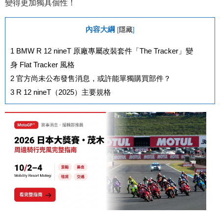
變得更加獨具個性！
內容大綱
[
隱藏
]
1
BMW R 12 nineT 原廠專屬改裝套件「The Tracker」變
身 Flat Tracker 風格
2
官方尚未公布發售消息，或許能單獨購買部件？
3
R 12 nineT（2025）主要規格