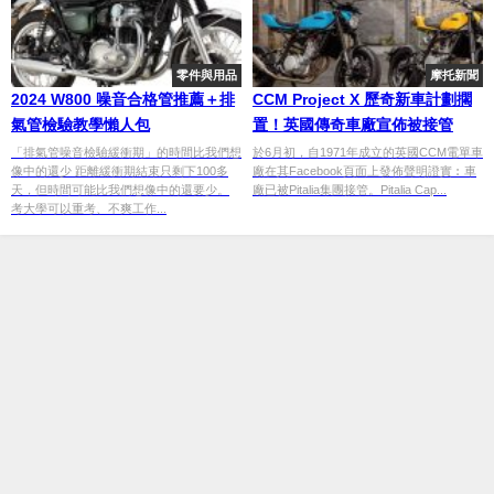
零件與用品
摩托新聞
2024 W800 噪音合格管推薦＋排
CCM Project X 歷奇新車計劃擱
氣管檢驗教學懶人包
置！英國傳奇車廠宣佈被接管
「排氣管噪音檢驗緩衝期」的時間比我們想
於6月初，自1971年成立的英國CCM電單車
像中的還少 距離緩衝期結束只剩下100多
廠在其Facebook頁面上發佈聲明證實︰車
天，但時間可能比我們想像中的還要少。
廠已被Pitalia集團接管。Pitalia Cap...
考大學可以重考、不爽工作...