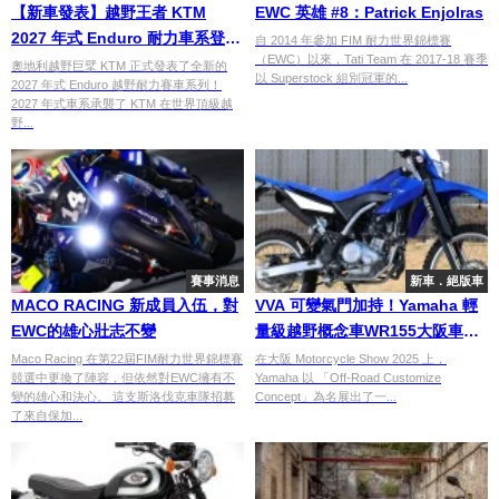
【新車發表】越野王者 KTM
EWC 英雄 #8：Patrick Enjolras
2027 年式 Enduro 耐力車系登
自 2014 年參加 FIM 耐力世界錦標賽
（EWC）以來，Tati Team 在 2017-18 賽季
場！TBI 2T 與強悍 4T 八款戰車
奧地利越野巨擘 KTM 正式發表了全新的
以 Superstock 組別冠軍的...
2027 年式 Enduro 越野耐力賽車系列！
價格規格全解析
2027 年式車系承襲了 KTM 在世界頂級越
野...
賽事消息
新車．絕版車
MACO RACING 新成員入伍，對
VVA 可變氣門加持！Yamaha 輕
EWC的雄心壯志不變
量級越野概念車WR155大阪車展
登場
Maco Racing 在第22屆FIM耐力世界錦標賽
在大阪 Motorcycle Show 2025 上，
競選中更換了陣容，但依然對EWC擁有不
Yamaha 以 「Off-Road Customize
變的雄心和決心。 這支斯洛伐克車隊招募
Concept」為名展出了一...
了來自保加...