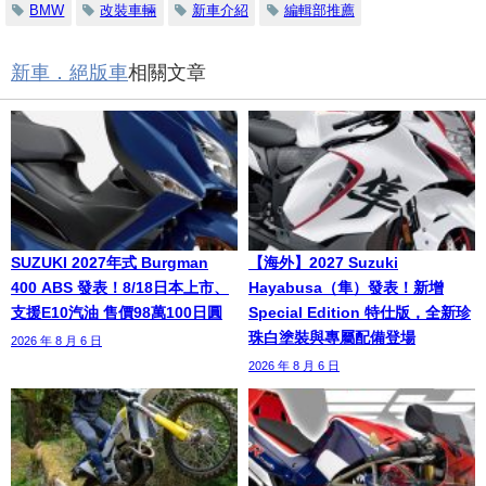
BMW
改裝車輛
新車介紹
編輯部推薦
新車．絕版車
相關文章
SUZUKI 2027年式 Burgman
【海外】2027 Suzuki
400 ABS 發表！8/18日本上市、
Hayabusa（隼）發表！新增
支援E10汽油 售價98萬100日圓
Special Edition 特仕版，全新珍
珠白塗裝與專屬配備登場
2026 年 8 月 6 日
2026 年 8 月 6 日