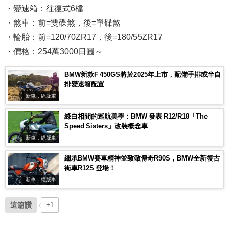
・變速箱：往復式6檔
・煞車：前=雙碟煞，後=單碟煞
・輪胎：前=120/70ZR17，後=180/55ZR17
・價格：254萬3000日圓～
BMW新款F 450GS將於2025年上市，配備手排或半自
排變速箱配置
新車．絕版車
綠白相間的巡航美學：BMW 發表 R12/R18「The
Speed Sisters」改裝概念車
新車．絕版車
繼承BMW賽車精神並致敬傳奇R90S，BMW全新復古
街車R12S 登場！
新車．絕版車
這篇讚
+1