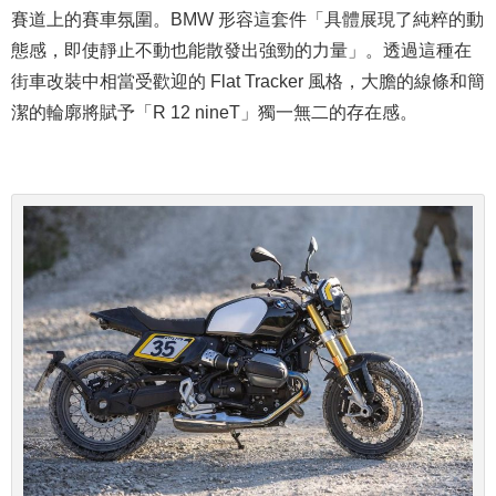
賽道上的賽車氛圍。
BMW 形容這套件「具體展現了純粹的動
態感，即使靜止不動也能散發出強勁的力量」。透過這種在
街車改裝中相當受歡迎的 Flat Tracker 風格，大膽的線條和簡
潔的輪廓將賦予「R 12 nineT」獨一無二的存在感。