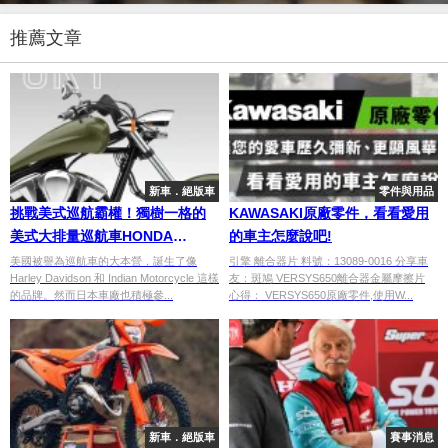
推薦文章
新車．絕版車
零件與用品
挑戰美式巡航霸權！獨樹一格的
KAWASAKI原廠零件，看看愛用
美式大排量巡航車HONDA
的車主怎麼說吧!
VT1300CX
美國被譽為巡航車的大本營，誕生了像
引擎 離合器片 料號：13089-0016 分享車
Harley Davidson 和 Indian Motorcycle 這樣
友：斑鳩 VERSYS650離合器金屬摩擦片
的品牌。然而日本車廠也積極參...
心得： VERSYS650原廠零件,使用W...
新車．絕版車
賽事消息