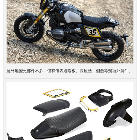
意外地變更部件不多，僅有儀表遮陽板、長座墊、側蓋等幾項外裝件。