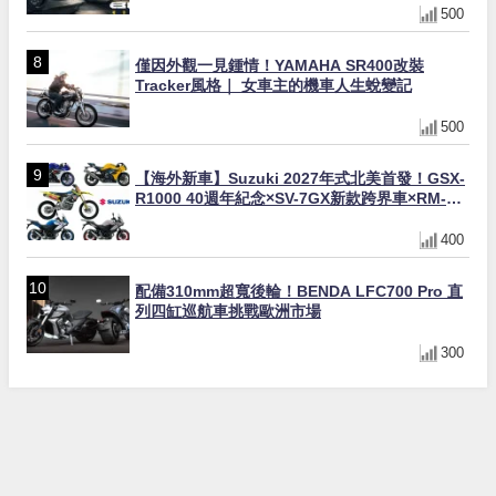
500
僅因外觀一見鍾情！YAMAHA SR400改裝
Tracker風格｜ 女車主的機車人生蛻變記
500
【海外新車】Suzuki 2027年式北美首發！GSX-
R1000 40週年紀念×SV-7GX新款跨界車×RM-
Z450 Ken Roczen冠軍套件
400
配備310mm超寬後輪！BENDA LFC700 Pro 直
列四缸巡航車挑戰歐洲市場
300