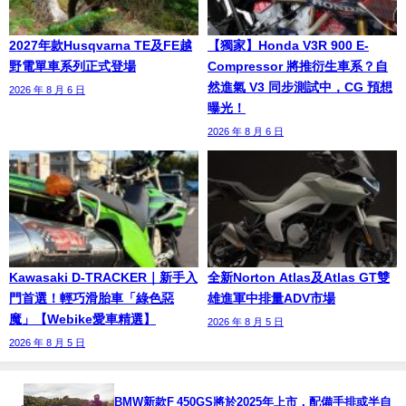
2027年款Husqvarna TE及FE越
【獨家】Honda V3R 900 E-
野電單車系列正式登場
Compressor 將推衍生車系？自
然進氣 V3 同步測試中，CG 預想
2026 年 8 月 6 日
曝光！
2026 年 8 月 6 日
Kawasaki D-TRACKER｜新手入
全新Norton Atlas及Atlas GT雙
門首選！輕巧滑胎車「綠色惡
雄進軍中排量ADV市場
魔」【Webike愛車精選】
2026 年 8 月 5 日
2026 年 8 月 5 日
BMW新款F 450GS將於2025年上市，配備手排或半自