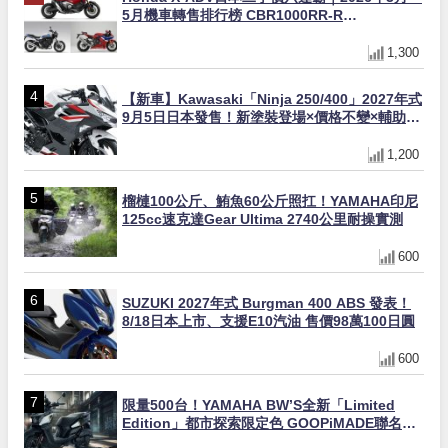
5月機車轉售排行榜 CBR1000RR-R
FIREBLADE SP首度躋身前十
1,300
【新車】Kawasaki「Ninja 250/400」2027年式
9月5日日本發售！新塗裝登場×價格不變×輔助滑
動式離合器×LED頭燈標配
1,200
榴槤100公斤、鮪魚60公斤照扛！YAMAHA印尼
125cc速克達Gear Ultima 2740公里耐操實測
600
SUZUKI 2027年式 Burgman 400 ABS 發表！
8/18日本上市、支援E10汽油 售價98萬100日圓
600
限量500台！YAMAHA BW’S全新「Limited
Edition」都市探索限定色 GOOPiMADE聯名包
同步登場