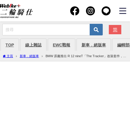
简
TOP
線上雜誌
EWC戰報
新車．絕版車
編輯部
主頁
新車．絕版車
BMW 原廠推出 R 12 nineT「The Tracker」改裝套件，一
秒變身 Flat Tracker！