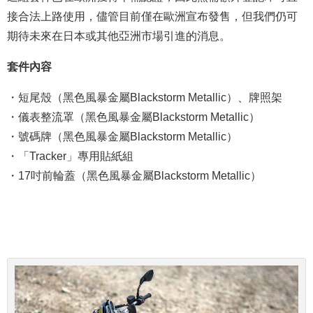
接合法上路使用，儘管目前僅在歐洲宣布發售，但我們仍可
期待未來在日本或其他亞洲市場引進的消息。
套件內容
・短尾殼（黑色風暴金屬Blackstorm Metallic）、牌照架
・儀表整流罩（黑色風暴金屬Blackstorm Metallic）
・號碼牌（黑色風暴金屬Blackstorm Metallic）
・「Tracker」專用貼紙組
・17吋前輪蓋（黑色風暴金屬Blackstorm Metallic）