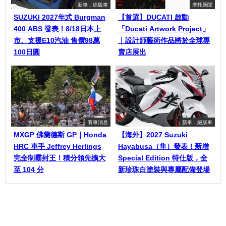
新車．絕版車
摩托新聞
SUZUKI 2027年式 Burgman
【首選】DUCATI 啟動
400 ABS 發表！8/18日本上
「Ducati Artwork Project」
市、支援E10汽油 售價98萬
｜設計師藝術作品將於全球專
100日圓
賣店展出
賽事消息
新車．絕版車
MXGP 佛蘭德斯 GP｜Honda
【海外】2027 Suzuki
HRC 車手 Jeffrey Herlings
Hayabusa（隼）發表！新增
完全制霸封王！積分領先擴大
Special Edition 特仕版，全
至 104 分
新珍珠白塗裝與專屬配備登場