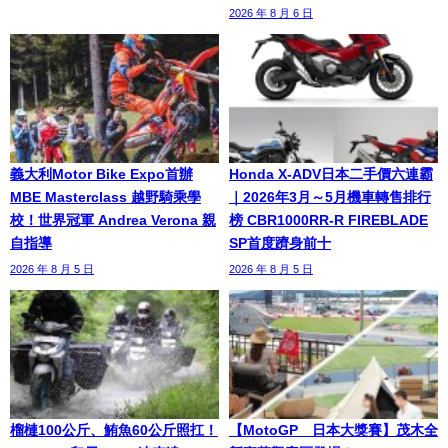
2026 年 8 月 6 日
義大利Motor Bike Expo首辦
Honda X-ADV日本二手價六連霸
MBE Masterclass 越野騎乘學
｜2026年3月～5月機車轉售排行
校！世界冠軍 Andrea Verona 親
榜 CBR1000RR-R FIREBLADE
自指導
SP首度躋身前十
2026 年 8 月 5 日
2026 年 8 月 5 日
榴槤100公斤、鮪魚60公斤照扛！
【MotoGP™日本大獎賽】茂木全