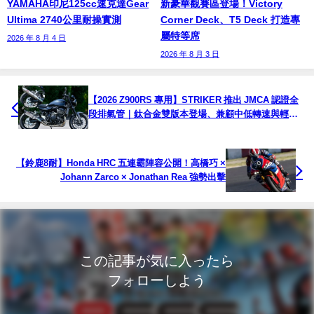
YAMAHA印尼125cc速克達Gear
新豪華觀賽區登場！Victory
Ultima 2740公里耐操實測
Corner Deck、T5 Deck 打造專
屬特等席
2026 年 8 月 4 日
2026 年 8 月 3 日
【2026 Z900RS 專用】STRIKER 推出 JMCA 認證全
段排氣管｜鈦合金雙版本登場、兼顧中低轉速與輕量
化性能
【鈴鹿8耐】Honda HRC 五連霸陣容公開！高橋巧 ×
Johann Zarco × Jonathan Rea 強勢出擊
この記事が気に入ったら
フォローしよう