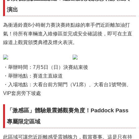
演出
為衝過鈴鹿8小時耐力賽決賽終點線的車手們近距離加油打
氣！待所有車輛進入維修區並完成安全確認後，即可在主直
線道上觀賞頒獎典禮及煙火表演。
・舉辦時間：7月5日（日）決賽結束後
・舉辦地點：賽道主直線道
・入場地點：大看台前方閘門（V1席）、大看台1號彎側、
VIP套房旁下坡處
「激感區」體驗最震撼觀賽角度！Paddock Pass
專屬限定區域
此區域可讓您近距離感受震撼魄力，觀賞賽事。這是只有持