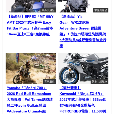
零件與用品
零件與用品
【新產品】EFFEX「MT-09/Y-
【新產品】Y’s
AMT 2025年式用把手 Easy
Gear「WR125R用
Fit Bar Plus」！高7mm後移
Adventure Screen冒險風
16mm直上×三色×免換線組
鏡」！仿拉力塔頭燈防護骨架
×大型防風×越野變身冒險旅行
車
賽事消息
新車．絕版車
Yamaha「Ténéré 700」
【海外新車】
2026 Red Bull Romaniacs
Kawasaki「Ninja ZX-6R」
大放異彩！Pol Tarrés總成績
2027年式北美發表！636cc四
第二×Kevin Gallais第四
缸×銀河銀/暮光藍新色
×Adventure Ultimate組
×KTRC/KIBS電控，11,599美