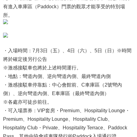
有進入車庫區（Paddock）門票的觀眾才能享受的特別場
所。
・入場時間：7月3日（五）、4日（六）、5日（日）※時間
將於確定後另行公告
※激感接駁車也將於上述時間運行。
・地點：彎道內側、逆向彎道內側、最終彎道內側
・激感接駁車停靠點：中心會館前、C車庫區（2號彎內
側）、逆向彎道內側、E車庫區（最終彎道內側）
※各處亦可徒步前往。
・可入場票券：VIP套房・Premium、Hospitality Lounge・
Premium、Hospitality Lounge、Hospitality Club、
Hospitality Club・Private、Hospitality Terrace、Paddock
Pass、其他由協會或車隊發行的Paddock入場通行證