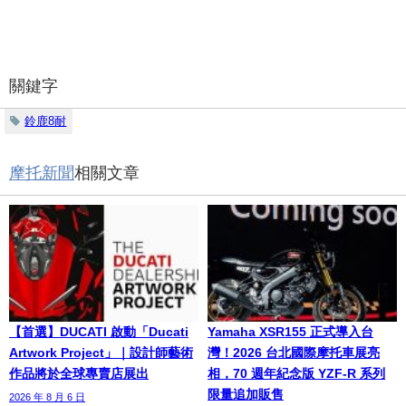
關鍵字
鈴鹿8耐
摩托新聞
相關文章
【首選】DUCATI 啟動「Ducati
Yamaha XSR155 正式導入台
Artwork Project」｜設計師藝術
灣！2026 台北國際摩托車展亮
作品將於全球專賣店展出
相，70 週年紀念版 YZF-R 系列
限量追加販售
2026 年 8 月 6 日