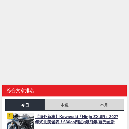
綜合文章排名
今日
本週
本月
【海外新車】Kawasaki「Ninja ZX-6R」2027
年式北美發表！636cc四缸×銀河銀/暮光藍新色
×KTRC/KIBS電控，11,599美元起