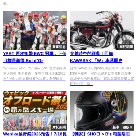
備。...
賽事消息
摩托新聞
YART 再次衝擊 EWC 冠軍，下個
穿越時空的經典！回顧
目標是贏得 Bol d’Or
KAWASAKI「W」車系歷史
Yamalube YART Yamaha EWC 官方車隊將
目前KAWASAKI的W800系列與MEGURO
重返保羅·里卡賽道，並在下個月迎來2023
K3等兩車型，可以說是將日本摩托車歷史
年FIM耐力世界錦標賽的決賽，希望能在...
延續至今的經典車款，這次就讓筆者帶大家
回顧一下，這...
摩托新聞
新車．絕版車
Webike越野祭2026預告！7/18長
【獨家】SHOEI × B’z 稻葉浩志