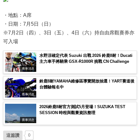
・地點：A席
・日期：7月5日（日）
※7月2日（四）、3日（五）、4日（六）持自由席觀賽券亦
可入場
水野涼確定代表 Suzuki 出戰 2026 鈴鹿8耐！Ducati
主力車手將騎乘 GSX-R1000R 挑戰 CN Challenge
賽事消息
鈴鹿8耐YAMAHA維修區導覽開放抽選！YART賽道後
台體驗報名中
賽事消息
2026鈴鹿8耐官方測試5月登場！SUZUKA TEST
SESSION 時程與觀賽資訊整理
賽事消息
這篇讚
0