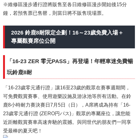
※維修區漫步通行證將販售至各日維修區漫步開始後15分
鐘，若預售票已售罄，則當日將不販售現場票。
2026 鈴鹿8耐限定企劃！16～23歲免費入場＋
專屬觀賽席位公開
「16-23 ZER 零元PASS」再登場！年輕車迷免費暢
玩鈴鹿8耐
「16-23歲零元通行證」讓16至23歲的觀眾在賽事週期間，
可免費觀賞賽事、使用遊樂設施及游泳池等所有活動。在鈴
鹿8小時耐力賽決賽日7月5日（日），A席將成為持有「16-
23歲零元通行證 (
ZERO円パス)
」觀眾的專屬座位，讓您能
近距離觀賞賽車高速奔馳的震撼。與同世代的朋友們一同享
受最棒的夏天吧！