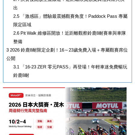
出
2.5
「激感區」體驗最震撼觀賽角度！Paddock Pass 專屬
限定區域
2.6
Pit Walk 維修區開放！近距離觀察鈴鹿8耐賽車與車隊
整備
3
2026 鈴鹿8耐限定企劃！16～23歲免費入場＋專屬觀賽席位
公開
3.1
「16-23 ZER 零元PASS」再登場！年輕車迷免費暢玩
鈴鹿8耐