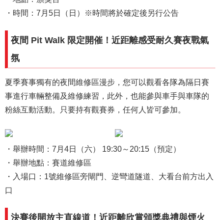
・時間：7月5日（日）※時間將於確定後另行公告
夜間 Pit Walk 限定開催！近距離感受耐久賽夜戰氣
氛
夏季賽事獨有的夜間維修區漫步，您可以觀看各隊為隔日賽
事進行車輛整備及維修練習，此外，也能參與車手與車隊的
粉絲互動活動。只要持有觀賽券，任何人皆可參加。
・舉辦時間：7月4日（六） 19:30～20:15（預定）
・舉辦地點：賽道維修區
・入場口：1號維修區旁閘門、逆彎道隧道、大看台前方出入
口
決賽後開放主直線道！近距離欣賞頒獎典禮與煙火