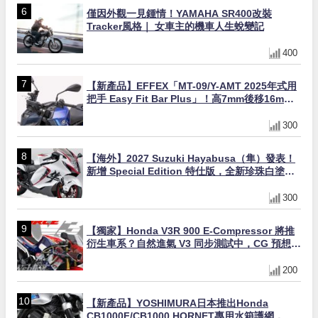
僅因外觀一見鍾情！YAMAHA SR400改裝
Tracker風格｜ 女車主的機車人生蛻變記
400
【新產品】EFFEX「MT-09/Y-AMT 2025年式用
把手 Easy Fit Bar Plus」！高7mm後移16mm
直上×三色×免換線組
300
【海外】2027 Suzuki Hayabusa（隼）發表！
新增 Special Edition 特仕版，全新珍珠白塗裝
與專屬配備登場
300
【獨家】Honda V3R 900 E-Compressor 將推
衍生車系？自然進氣 V3 同步測試中，CG 預想曝
光！
200
【新產品】YOSHIMURA日本推出Honda
CB1000F/CB1000 HORNET專用水箱護網，六