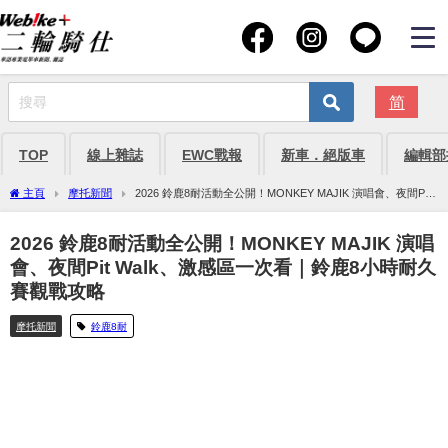
简
TOP
線上雜誌
EWC戰報
新車．絕版車
編輯部
主頁
摩托新聞
2026 鈴鹿8耐活動全公開！MONKEY MAJIK 演唱會、夜間Pit
Walk、激感區一次看｜鈴鹿8小時耐久賽觀戰攻略
2026 鈴鹿8耐活動全公開！MONKEY MAJIK 演唱
會、夜間Pit Walk、激感區一次看｜鈴鹿8小時耐久
賽觀戰攻略
摩托新聞
鈴鹿8耐