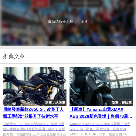
最新情報をお届けします
推薦文章
新車．絕版車
新車．絕版車
川崎發表新款Z650 S，改良了人
【新車】Yamaha山葉XMAX
體工學設計並提升了技術水平
ABS 2026新色登場｜售價73萬
7000日圓 日本7/7上市
川崎發佈了2026年全新Z650 S，這款中量
Yamaha XMAX ABS 2026年式新增「消光
級街車將在明年1月登陸英國，擁有了全新
深灰」與「藍色」兩款新色，搭載水冷
的外觀、改進的騎行三角以及更新的電子設
249cc BLUE CORE引擎，建議售價737,...