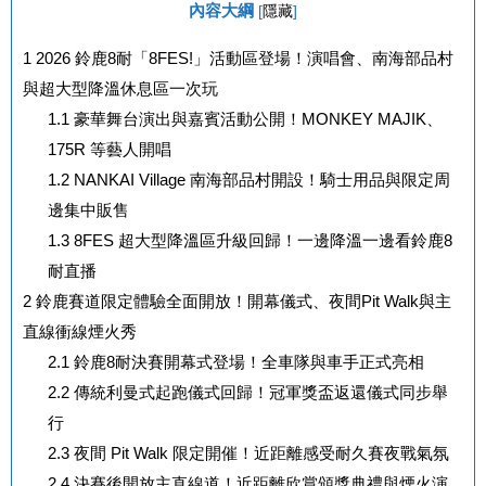
內容大綱
[
隱藏
]
1
2026 鈴鹿8耐「8FES!」活動區登場！演唱會、南海部品村
與超大型降溫休息區一次玩
1.1
豪華舞台演出與嘉賓活動公開！MONKEY MAJIK、
175R 等藝人開唱
1.2
NANKAI Village 南海部品村開設！騎士用品與限定周
邊集中販售
1.3
8FES 超大型降溫區升級回歸！一邊降溫一邊看鈴鹿8
耐直播
2
鈴鹿賽道限定體驗全面開放！開幕儀式、夜間Pit Walk與主
直線衝線煙火秀
2.1
鈴鹿8耐決賽開幕式登場！全車隊與車手正式亮相
2.2
傳統利曼式起跑儀式回歸！冠軍獎盃返還儀式同步舉
行
2.3
夜間 Pit Walk 限定開催！近距離感受耐久賽夜戰氣氛
2.4
決賽後開放主直線道！近距離欣賞頒獎典禮與煙火演