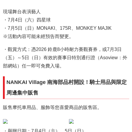
現場舞台表演藝人
・7月4日（六）四星球
・7月5日（日）MONAKI、175R、MONKEY MAJIK
※活動內容可能未經預告而變更。
・觀賞方式：憑2026 鈴鹿8小時耐力賽觀賽券，或7月3日
（五）～5日（日）有效的賽事日特別通行證（Asoview：外
部網站）任一即可免費入場。
NANKAI Village 南海部品村開設！騎士用品與限定
周邊集中販售
販售摩托車用品、服飾等您喜愛商品的販售區。
・舉辦日期：7月4日（六）、5日（日）