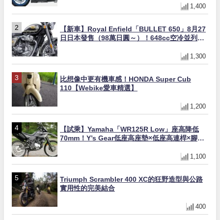
1,400
【新車】Royal Enfield「BULLET 650」8月27
日日本發售（98萬日圓～）！648cc空冷並列雙
缸×虎眼指示燈×砲筒黑/戰艦藍兩色
1,300
比想像中更有機車感！HONDA Super Cub
110【Webike愛車精選】
1,200
【試乘】Yamaha「WR125R Low」座高降低
70mm！Y’s Gear低座高座墊×低座高連桿×腳踏
著地感大幅改善，越野初學者推薦
1,100
Triumph Scrambler 400 XC的狂野造型與公路
實用性的完美結合
400