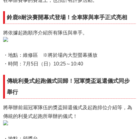
在舉辦賽事的賽道上，也預計有許多活動。
鈴鹿8耐決賽開幕式登場！全車隊與車手正式亮相
將依據起跑順序介紹所有隊伍與車手。
・地點：維修區 ※將於場內大型螢幕播放
・時間：7月5日（日）10:25～10:40
傳統利曼式起跑儀式回歸！冠軍獎盃返還儀式同步
舉行
將舉辦前屆冠軍隊伍的獎盃歸還儀式及起跑排位介紹等，為
傳統的利曼式起跑所舉辦的儀式！
・地點：頒獎台