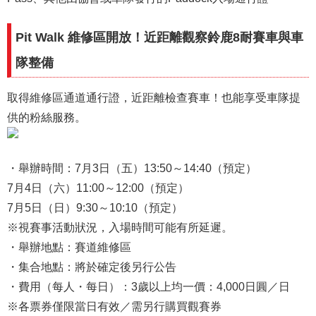
Pit Walk 維修區開放！近距離觀察鈴鹿8耐賽車與車
隊整備
取得維修區通道通行證，近距離檢查賽車！也能享受車隊提
供的粉絲服務。
・舉辦時間：7月3日（五）13:50～14:40（預定）
7月4日（六）11:00～12:00（預定）
7月5日（日）9:30～10:10（預定）
※視賽事活動狀況，入場時間可能有所延遲。
・舉辦地點：賽道維修區
・集合地點：將於確定後另行公告
・費用（每人・每日）：3歲以上均一價：4,000日圓／日
※各票券僅限當日有效／需另行購買觀賽券