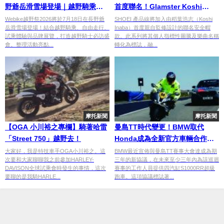
野爺岳滑雪場登場｜越野騎乘與
首度聯名！Glamster Koshi
展覽活動一次看
Inaba 2026期間限定發表：設計
Webike越野祭2026將於7月18日在長野爺
SHOEI 產品線將加入由稻葉浩志（Koshi
岳滑雪場登場！結合越野騎乘、自由走行、
Inaba）首度親自監修設計的聯名安全帽
細節、售價、預購情報全攻略
試乘體驗與品牌展覽，打造越野騎士必訪盛
款。此系列將其個人指標性圖騰及樂曲名稱
會。整理活動亮點...
轉化為標誌，融...
摩托新聞
摩托新聞
【OGA 小川裕之專欄】騎著哈雷
曼島TT時代變更！BMW取代
「Street 750」越野去！
Honda成為全新官方車輛合作夥
伴
大家好，我是特技車手OGA小川裕之。這
BMW最近宣佈與曼島TT賽事大會達成為期
次要和大家聊聊我之前參加HARLEY-
三年的新協議，在未來至少三年內為該巡迴
DAVISON全球試乘會時發生的事情，這次
賽事的工作人員提供四汽缸S1000RR超級
要聊的是我騎HARLE...
跑車。這項協議標誌著...