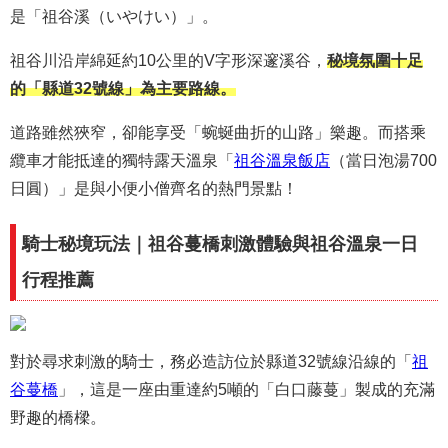
是「祖谷溪（いやけい）」。
祖谷川沿岸綿延約10公里的V字形深邃溪谷，
秘境氛圍十足
的「縣道32號線」為主要路線。
道路雖然狹窄，卻能享受「蜿蜒曲折的山路」樂趣。而搭乘
纜車才能抵達的獨特露天溫泉「
祖谷溫泉飯店
（當日泡湯700
日圓）」是與小便小僧齊名的熱門景點！
騎士秘境玩法｜祖谷蔓橋刺激體驗與祖谷溫泉一日
行程推薦
對於尋求刺激的騎士，務必造訪位於縣道32號線沿線的「
祖
谷蔓橋
」，這是一座由重達約5噸的「白口藤蔓」製成的充滿
野趣的橋樑。