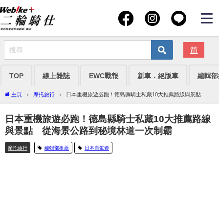
简
TOP
線上雜誌
EWC戰報
新車．絕版車
編輯部
主頁
摩托旅行
日本重機旅遊必跑！德島縣騎士私藏10大推薦路線與景點 從
海景公路到秘境林道一次制霸
日本重機旅遊必跑！德島縣騎士私藏10大推薦路線
與景點 從海景公路到秘境林道一次制霸
摩托旅行
編輯部推薦
日本自駕遊