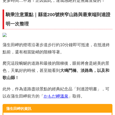
更多時間…不過！正因如此，達成感絕對是無庸置疑的！
騎乘注意重點｜縣道200號狹窄山路與最東端到達證
明一次整理
蒲生田岬的燈塔沿著步道步行約10分鐘即可抵達，在抵達終
點前，還有相當陡峭的階梯等著。
爬完這段蜿蜒的道路和最後的階梯後，眼前將會是絕美的景
色，天氣好的時候，甚至能看到
大鳴門橋、淡路島，以及和
歌山縣！
此外，作為道路盡頭景點的經典紀念品「到達證明書」，可
以在蒲生田岬前方的「
かもだ岬溫泉
」取得。
蒲生田岬的資訊