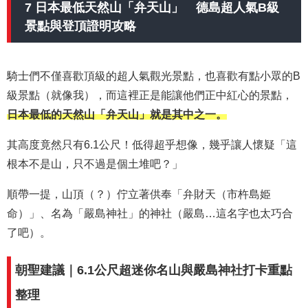
7 日本最低天然山「弁天山」 德島超人氣B級
景點與登頂證明攻略
騎士們不僅喜歡頂級的超人氣觀光景點，也喜歡有點小眾的B
級景點（就像我），而這裡正是能讓他們正中紅心的景點，
日本最低的天然山「弁天山」就是其中之一。
其高度竟然只有6.1公尺！低得超乎想像，幾乎讓人懷疑「這
根本不是山，只不過是個土堆吧？」
順帶一提，山頂（？）佇立著供奉「弁財天（市杵島姫
命）」、名為「嚴島神社」的神社（嚴島…這名字也太巧合
了吧）。
朝聖建議｜6.1公尺超迷你名山與嚴島神社打卡重點
整理