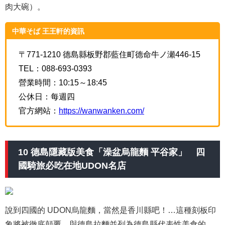
肉大碗）。
中華そば 王王軒的資訊
〒771-1210 德島縣板野郡藍住町德命牛ノ瀬446-15
TEL：088-693-0393
營業時間：10:15～18:45
公休日：每週四
官方網站：
https://wanwanken.com/
10 德島隱藏版美食「澡盆烏龍麵 平谷家」 四
國騎旅必吃在地UDON名店
說到四國的 UDON烏龍麵，當然是香川縣吧！…這種刻板印
象將被徹底顛覆，與德島拉麵並列為德島縣代表性美食的