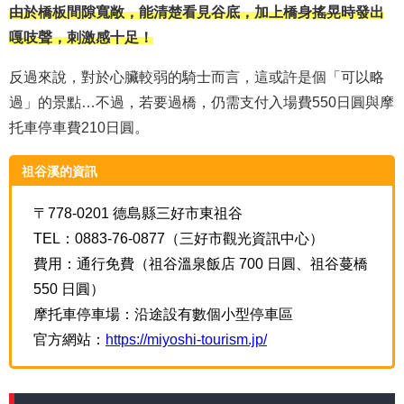
由於橋板間隙寬敞，能清楚看見谷底，加上橋身搖晃時發出
嘎吱聲，刺激感十足！
反過來說，對於心臟較弱的騎士而言，這或許是個「可以略
過」的景點…不過，若要過橋，仍需支付入場費
550日圓與摩
托車停車費210日圓。
祖谷溪的資訊
〒778-0201 德島縣三好市東祖谷
TEL：0883-76-0877（三好市觀光資訊中心）
費用：通行免費（祖谷溫泉飯店 700 日圓、祖谷蔓橋
550 日圓）
摩托車停車場：沿途設有數個小型停車區
官方網站：
https://miyoshi-tourism.jp/