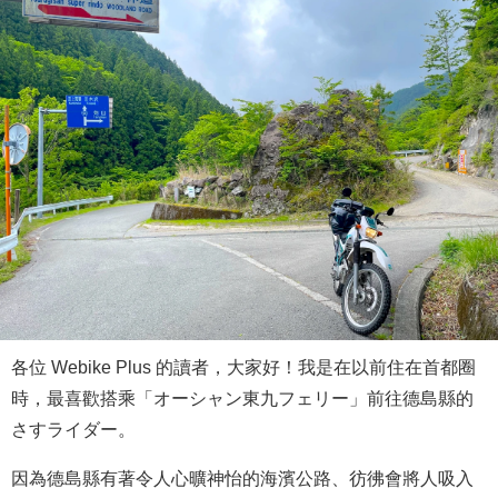
各位 Webike Plus 的讀者，大家好！我是在以前住在首都圈
時，最喜歡搭乘「オーシャン東九フェリー」前往德島縣的
さすライダー。
因為德島縣有著令人心曠神怡的海濱公路、彷彿會將人吸入