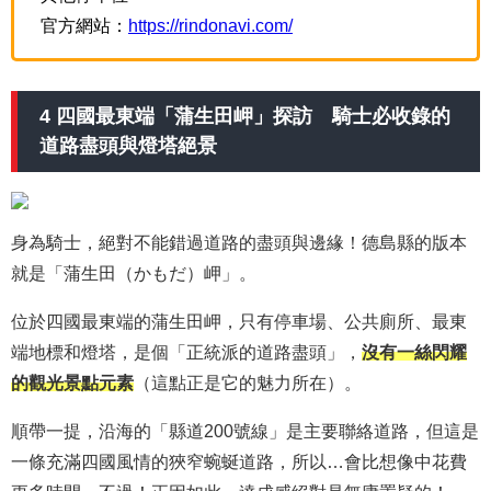
官方網站：
https://rindonavi.com/
4 四國最東端「蒲生田岬」探訪 騎士必收錄的
道路盡頭與燈塔絕景
身為騎士，絕對不能錯過道路的盡頭與邊緣！德島縣的版本
就是「蒲生田（かもだ）岬」。
位於四國最東端的蒲生田岬，只有停車場、公共廁所、最東
端地標和燈塔，是個「正統派的道路盡頭」，
沒有一絲閃耀
的觀光景點元素
（這點正是它的魅力所在）。
順帶一提，沿海的「縣道200號線」是主要聯絡道路，但這是
一條充滿四國風情的狹窄蜿蜒道路，所以…會比想像中花費