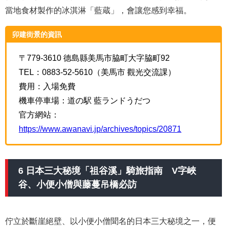
當地食材製作的冰淇淋「藍蔵」，會讓您感到幸福。
卯建街景的資訊
〒779-3610 德島縣美馬市脇町大字脇町92
TEL：0883-52-5610（美馬市 觀光交流課）
費用：入場免費
機車停車場：道の駅 藍ランドうだつ
官方網站：
https://www.awanavi.jp/archives/topics/20871
6 日本三大秘境「祖谷溪」騎旅指南 V字峽
谷、小便小僧與藤蔓吊橋必訪
佇立於斷崖絕壁、以小便小僧聞名的日本三大秘境之一，便