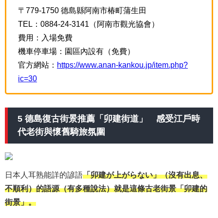
〒779-1750 德島縣阿南市椿町蒲生田
TEL：0884-24-3141（阿南市觀光協會）
費用：入場免費
機車停車場：園區內設有（免費）
官方網站：
https://www.anan-kankou.jp/item.php?
ic=30
5 德島復古街景推薦「卯建街道」 感受江戶時
代老街與懷舊騎旅氛圍
日本人耳熟能詳的諺語
「卯建が上がらない」（沒有出息、
不順利）的語源（有多種說法）就是這條古老街景「卯建的
街景」。