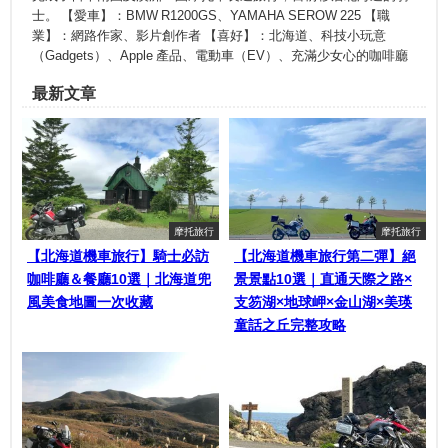
士。 【愛車】：BMW R1200GS、YAMAHA SEROW 225 【職
業】：網路作家、影片創作者 【喜好】：北海道、科技小玩意
（Gadgets）、Apple 產品、電動車（EV）、充滿少女心的咖啡廳
最新文章
摩托旅行
摩托旅行
【北海道機車旅行】騎士必訪
【北海道機車旅行第二彈】絕
咖啡廳＆餐廳10選｜北海道兜
景景點10選｜直通天際之路×
風美食地圖一次收藏
支笏湖×地球岬×金山湖×美瑛
童話之丘完整攻略