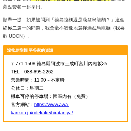
薦點套餐一起享用。
順帶一提，如果被問到「德島拉麵還是澡盆烏龍麵？」這個
終極二選一的問題，我會毫不猶豫地選擇澡盆烏龍麵（我喜
歡 UDON）。
澡盆烏龍麵 平谷家的資訊
〒771-1508 德島縣阿波市土成町宮川內相坂35
TEL：088-695-2262
營業時間：11:00～不定時
公休日：星期二
機車可停的停車場：園區內有（免費）
官方網站：
https://www.awa-
kankou.jp/odekake/hirataniya/