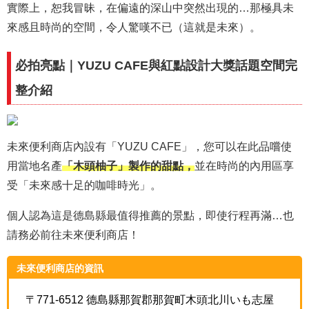
實際上，恕我冒昧，在偏遠的深山中突然出現的…那極具未
來感且時尚的空間，令人驚嘆不已（這就是未來）。
必拍亮點｜YUZU CAFE與紅點設計大獎話題空間完
整介紹
未來便利商店內設有「YUZU CAFE」，您可以在此品嚐使
用當地名產
「木頭柚子」製作的甜點，
並在時尚的內用區享
受「未來感十足的咖啡時光」。
個人認為這是德島縣最值得推薦的景點，即使行程再滿…也
請務必前往未來便利商店！
未來便利商店的資訊
〒771-6512 德島縣那賀郡那賀町木頭北川いも志屋