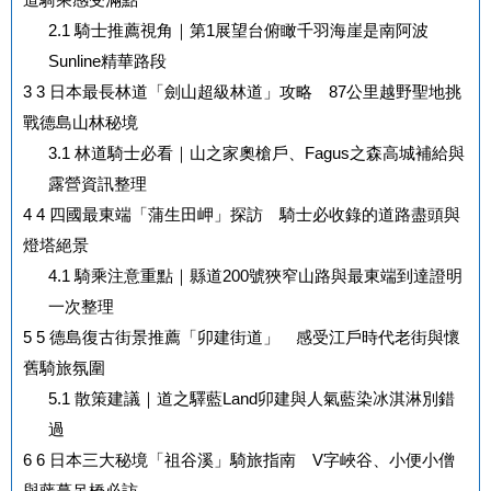
2.1
騎士推薦視角｜第1展望台俯瞰千羽海崖是南阿波
Sunline精華路段
3
3 日本最長林道「劍山超級林道」攻略 87公里越野聖地挑
戰德島山林秘境
3.1
林道騎士必看｜山之家奧槍戶、Fagus之森高城補給與
露營資訊整理
4
4 四國最東端「蒲生田岬」探訪 騎士必收錄的道路盡頭與
燈塔絕景
4.1
騎乘注意重點｜縣道200號狹窄山路與最東端到達證明
一次整理
5
5 德島復古街景推薦「卯建街道」 感受江戶時代老街與懷
舊騎旅氛圍
5.1
散策建議｜道之驛藍Land卯建與人氣藍染冰淇淋別錯
過
6
6 日本三大秘境「祖谷溪」騎旅指南 V字峽谷、小便小僧
與藤蔓吊橋必訪