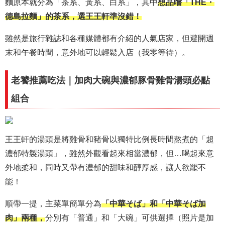
麵原本就分為「茶系、黃系、白系」，其中
想品嚐「THE・
德島拉麵」的茶系，選王王軒準沒錯！
雖然是旅行雜誌和各種媒體都有介紹的人氣店家，但避開週
末和午餐時間，意外地可以輕鬆入店（我零等待）。
老饕推薦吃法｜加肉大碗與濃郁豚骨雞骨湯頭必點
組合
王王軒的湯頭是將雞骨和豬骨以獨特比例長時間熬煮的「超
濃郁特製湯頭」，雖然外觀看起來相當濃郁，但…喝起來意
外地柔和，同時又帶有濃郁的甜味和醇厚感，讓人欲罷不
能！
順帶一提，主菜單簡單分為
「中華そば」和「中華そば加
肉」兩種，
分別有「普通」和「大碗」可供選擇（照片是加