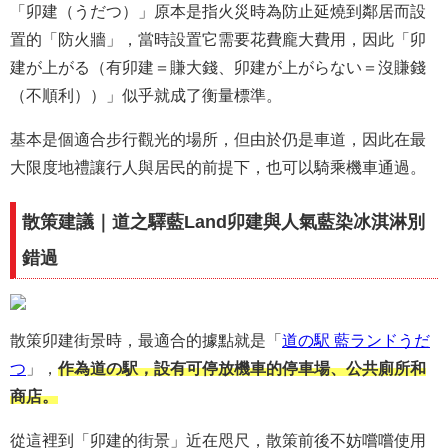
「卯建（うだつ）」原本是指火災時為防止延燒到鄰居而設
置的「防火牆」，當時設置它需要花費龐大費用，因此「卯
建が上がる（有卯建＝賺大錢、卯建が上がらない＝沒賺錢
（不順利））」似乎就成了衡量標準。
基本是個適合步行觀光的場所，但由於仍是車道，因此在最
大限度地禮讓行人與居民的前提下，也可以騎乘機車通過。
散策建議｜道之驛藍Land卯建與人氣藍染冰淇淋別
錯過
散策卯建街景時，最適合的據點就是「
道の駅 藍ランドうだ
つ
」，
作為道の駅，設有可停放機車的停車場、公共廁所和
商店。
從這裡到「卯建的街景」近在咫尺，散策前後不妨嚐嚐使用