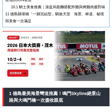
10.1
騎士美食推薦｜澡盆烏龍麵搭配炸雞與烤雞肉最對味
11
德島縣堪稱「一縣完結型」騎旅天堂 海景、林道、秘境
與美食一次滿足
1 德島最美海景彎道推薦！鳴門Skyline絕景山
路與大鳴門橋一次盡收眼底