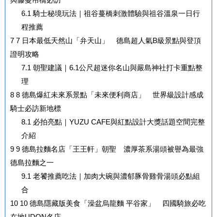
6.1
騎士秘境玩法｜祖谷蔓橋刺激體驗與祖谷溫泉一日行
程推薦
7
7 日本最低天然山「弁天山」 德島超人氣B級景點與登頂
證明攻略
7.1
朝聖建議｜6.1公尺超迷你名山與嚴島神社打卡重點整
理
8
8 德島爆紅未來系景點「未來便利商店」 世界級設計感成
騎士必訪新地標
8.1
必拍亮點｜YUZU CAFE與紅點設計大獎話題空間完整
介紹
9
9 德島拉麵名店「王王軒」朝聖 濃厚茶系湯頭被譽為最強
德島拉麵之一
9.1
老饕推薦吃法｜加肉大碗與濃郁豚骨雞骨湯頭必點組
合
10
10 德島隱藏版美食「澡盆烏龍麵 平谷家」 四國騎旅必吃
在地UDON名店