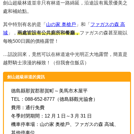
劍山超級林道並非只有林道一路綿延，沿途設有風景優美之
處和補給點。
其中特別有名的是「
山の家 奥槍戶
」和「
ファガスの森 高
城
」，
兩處皆設有公共廁所和餐廳，
ファガスの森甚至能以
每晚500日圓的價格露營！
…話說回來，竟然可以在林道途中光明正大地露營，簡直是
越野騎士浪漫的極致！（但我會住飯店）
劍山超級林道的資訊
德島縣那賀郡那賀町～美馬市木屋平
TEL：088-652-8777（德島縣觀光協會）
費用：通行免費
冬季封閉期間：12 月 1 日～3 月 31 日
機車停車場：山の家 奥槍戶、ファガスの森 高城、
其他停車位