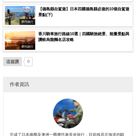
【德島縣自駕遊】日本四國德島縣必遊的10個自駕遊
景點(下)
摩托旅行
香川騎車旅行路線10選｜四國騎旅絕景、能量景點與
讚岐烏龍麵名店攻略
摩托旅行
這篇讚
0
作者資訊
完成了日本兩圈及澳洲一圈摩托車長途旅行，目前移居北海道的騎