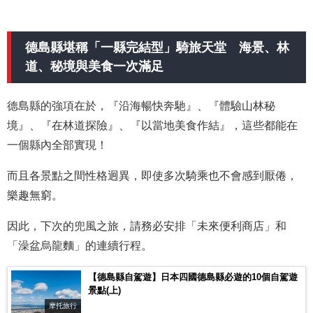
德島縣堪稱「一縣完結型」騎旅天堂 海景、林
道、秘境與美食一次滿足
德島縣的強項在於，『沿海暢快奔馳』、『體驗山林秘
境』、『在林道探險』、『以當地美食作結』，這些都能在
一個縣內全部實現！
而且各景點之間性格迥異，即使多次騎乘也不會感到厭倦，
樂趣無窮。
因此，下次的兜風之旅，請務必安排「未來便利商店」和
「澡盆烏龍麵」的連續行程。
【德島縣自駕遊】日本四國德島縣必遊的10個自駕遊
景點(上)
摩托旅行