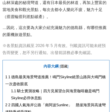
山林深處的秘境彎道，還有日本最長的林道，再加上豐富的
當地美食和觀光景點，每次去都令人樂此不疲，魅力十足
（搭渡輪搭到差點破產）。
…因此，這次要為大家介紹充滿魅力的德島縣，有哪些推薦
的重機旅遊景點。
※各景點資訊截至 2026 年 5 月有效。刊載資訊可能未經預
告而變更，恕不另行通知。出發前請務必事先確認。
內容大綱
[
隱藏
]
1
1 德島最美海景彎道推薦！鳴門Skyline絕景山路與大鳴門橋
一次盡收眼底
1.1
騎士實測攻略｜四方見展望台與海景咖啡廳是鳴門
Skyline必停休息點
2
2 四國人氣海岸公路「南阿波Sunline」 懸崖海景與高速彎
道騎乘感受滿點