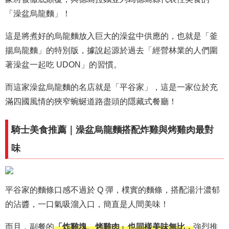
「澡盆烏龍麵」！
這是將煮好的烏龍麵放入巨大的澡盆中供應的，也就是「釜
揚烏龍麵」的特別版，據說起源於過去「經營林業的人們圍
著澡盆一起吃 UDON」的習慣。
而這家澡盆烏龍麵的名店就是「平谷家」，這是一家位於充
滿四國風情的狹窄蜿蜒道路盡頭的隱藏式餐廳！
騎士美食推薦｜澡盆烏龍麵搭配炸雞與烤雞肉最對
味
平谷家的麵條口感不過於 Q 彈，樸實的麵條，搭配湯汁濃郁
的沾醬，一口氣吸溜入口，簡直是人間美味！
而且，副餐的
「炸雞塊、烤雞肉」也同樣美味無比，
強烈推