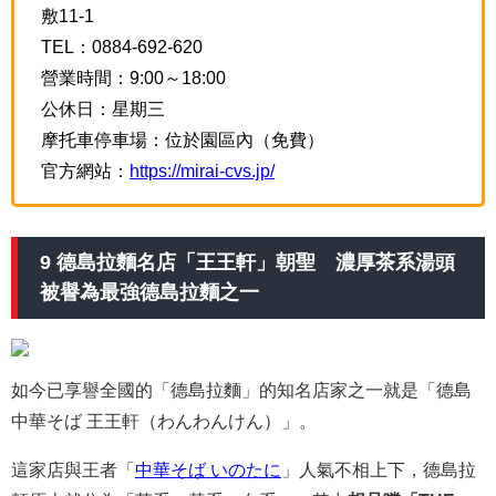
敷11-1
TEL：0884-692-620
營業時間：9:00～18:00
公休日：星期三
摩托車停車場：位於園區內（免費）
官方網站：
https://mirai-cvs.jp/
9 德島拉麵名店「王王軒」朝聖 濃厚茶系湯頭
被譽為最強德島拉麵之一
如今已享譽全國的「德島拉麵」的知名店家之一就是「德島
中華そば 王王軒（わんわんけん）」。
這家店與王者「
中華そば いのたに
」人氣不相上下，德島拉