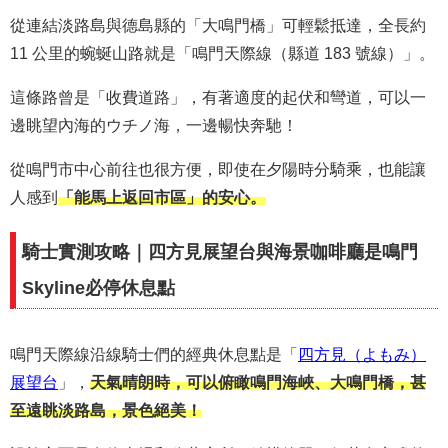
從連結淡路島與德島縣的「大鳴門橋」可輕鬆抵達，全長約
11 公里的蜿蜒山路就是「鳴門天際線（縣道 183 號線）」。
這條路曾是「收費道路」，有著適度的起伏和彎道，可以一
邊眺望內海的ウチノ海，一邊暢快奔馳！
從鳴門市中心前往也很方便，即使在夕陽時分騎乘，也能讓
人感到
「能馬上返回市區」的安心。
騎士實測攻略｜四方見展望台與海景咖啡廳是鳴門
Skyline必停休息點
鳴門天際線沿線騎士們的經典休息點是「
四方見（よもみ）
展望台
」，
天氣晴朗時，可以俯瞰鳴門海峽、大鳴門橋，甚
至遠眺淡路島，景色絕美！