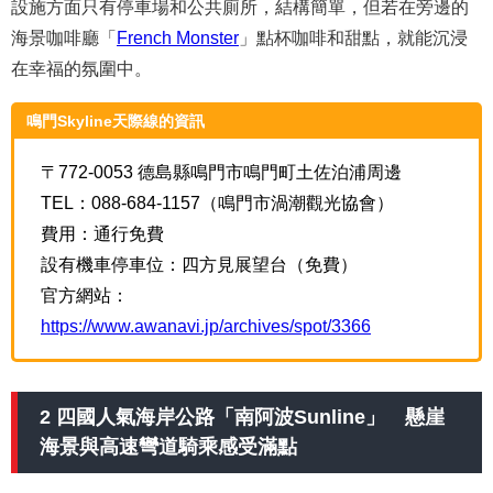
設施方面只有停車場和公共廁所，結構簡單，但若在旁邊的
海景咖啡廳「
French Monster
」點杯咖啡和甜點，就能沉浸
在幸福的氛圍中。
鳴門Skyline天際線的資訊
〒772-0053 德島縣鳴門市鳴門町土佐泊浦周邊
TEL：088-684-1157（鳴門市渦潮觀光協會）
費用：通行免費
設有機車停車位：四方見展望台（免費）
官方網站：
https://www.awanavi.jp/archives/spot/3366
2 四國人氣海岸公路「南阿波Sunline」 懸崖
海景與高速彎道騎乘感受滿點