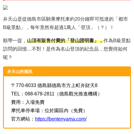
弁天山是從德島市區騎乘摩托車約20分鐘即可抵達的「都市
B級景點」，每年竟然有超過1萬人「登頂」（？）！
順帶一提，
山頂有販售付費的「登山證明書」，
作為B級景點
訪問的回憶…不對！是作為名山登頂的紀念品，您覺得如何
呢？
弁天山的資訊
〒770-8033 德島縣德島市方上町弁財天8
TEL：088-678-2811（德島觀光推進機構）
費用：入場免費
摩托車停車場：位於園區內（免費）
官方網站：
https://bentenyama.com/