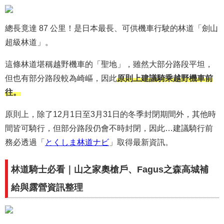
總長竟達 87 公里！是日本最長、可供機車行駛的林道「劍山
超級林道」。
這條林道堪稱越野機車的「聖地」，雖然大部分路段平坦，
但也有部分路段較為崎嶇，因此
原則上建議騎乘越野機車前
往。
原則上，除了12月1日至3月31日的冬季封閉期間外，其他時
間皆可騎行，但部分路段仍會不時封閉，因此…建議騎行前
務必透過「
とくしま林道ナビ
」取得最新資訊。
林道騎士必看｜山之家奧槍戶、Fagus之森高城補
給與露營資訊整理