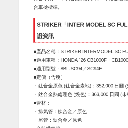
合車檢標準。
STRIKER「INTER MODEL SC F
證資訊
■產品名稱：STRIKER INTERMODEL SC FUL
■適用車種：HONDA `26 CB1000F・CB100
■適用型號：8BL-SC94／SC94E
■定價（含稅）
・鈦合金原色 (鈦合金素地)：352,000 日圓 (未
・鈦合金熱處理色 (燒色)：363,000 日圓 (未稅 
■管材：
・排氣管：鈦合金／原色
・尾管：鈦合金／原色