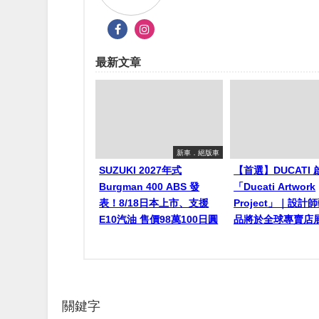
最新文章
新車．絕版車
SUZUKI 2027年式
【首選】DUCATI 
Burgman 400 ABS 發
「Ducati Artwork
表！8/18日本上市、支援
Project」｜設計
E10汽油 售價98萬100日圓
品將於全球專賣店
關鍵字