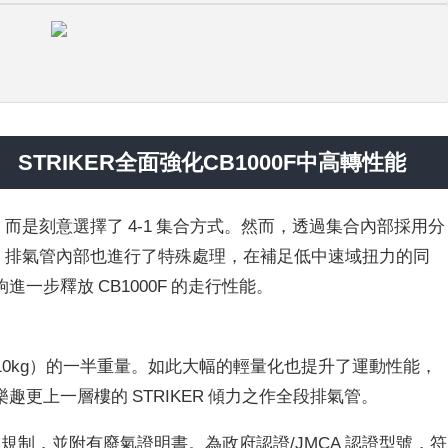
 STRIKER全面強化CB1000F中高轉性能
式，而是刻意選擇了 4-1 集合方式。然而，透過集合內部採用分
此外，排氣管內部也進行了特殊處理，在補足低中速域扭力的同
一步釋放 CB1000F 的走行性能。
 10kg）的一半重量。如此大幅的輕量化也提升了運動性能，
更上一層樓的 STRIKER 傾力之作全段排氣管。
氣體規制，並附有廢氣證明書。為政府認證/JMCA 認證型號，符