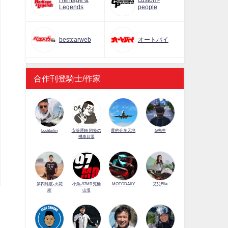
Heritage &
custom-
Legends
people
bestcarweb
オートバイ
合作刊登騎士/作家
LeeBerlin
安筌運轉 阿筌の
展的分享天地
G先生
機車日常
第四維度-火花
小魚-97MR究極
MOTODAILY
艾兒Elle
羅
山道