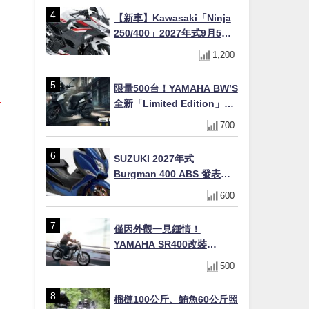
【新車】Kawasaki「Ninja
250/400」2027年式9月5日
日本發售！新塗裝登場×價格
1,200
不變×輔助滑動式離合器
×LED頭燈標配
限量500台！YAMAHA BW’S
全新「Limited Edition」都
市探索限定色 GOOPiMADE
700
聯名包同步登場
SUZUKI 2027年式
Burgman 400 ABS 發表！
8/18日本上市、支援E10汽油
600
售價98萬100日圓
僅因外觀一見鍾情！
YAMAHA SR400改裝
Tracker風格｜ 女車主的機車
500
人生蛻變記
榴槤100公斤、鮪魚60公斤照