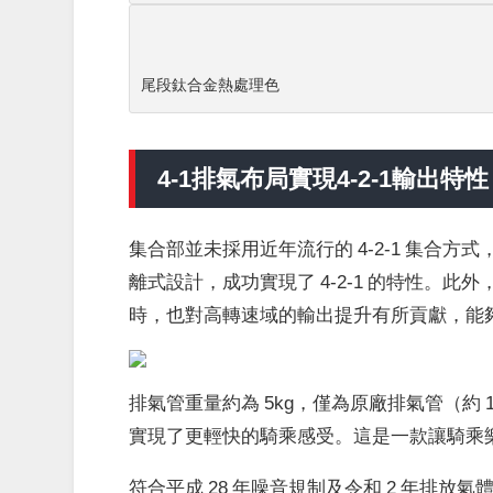
尾段鈦合金熱處理色
4-1排氣布局實現4-2-1輸出特性
集合部並未採用近年流行的 4-2-1 集合方
離式設計，成功實現了 4-2-1 的特性。
時，也對高轉速域的輸出提升有所貢獻，能夠進
排氣管重量約為 5kg，僅為原廠排氣管（約
實現了更輕快的騎乘感受。這是一款讓騎乘樂趣
符合平成 28 年噪音規制及令和 2 年排放