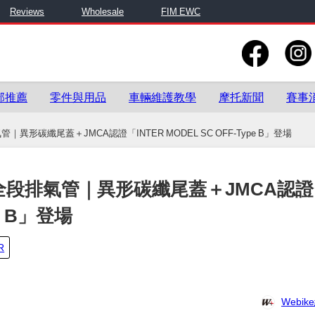
Reviews
Wholesale
FIM EWC
部推薦
零件與用品
車輛維護教學
摩托新聞
賽事
管｜異形碳纖尾蓋＋JMCA認證「INTER MODEL SC OFF-Type B」登場
動化全段排氣管｜異形碳纖尾蓋＋JMCA認證
pe B」登場
R
Webi