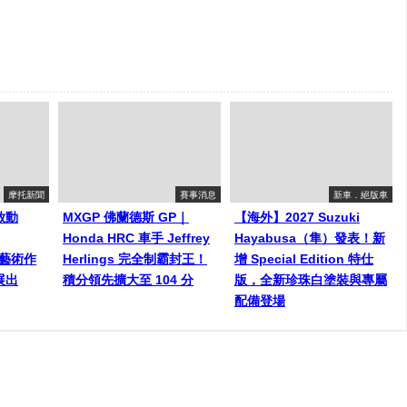
摩托新聞
賽事消息
新車．絕版車
啟動
MXGP 佛蘭德斯 GP｜
【海外】2027 Suzuki
Honda HRC 車手 Jeffrey
Hayabusa（隼）發表！新
師藝術作
Herlings 完全制霸封王！
增 Special Edition 特仕
展出
積分領先擴大至 104 分
版，全新珍珠白塗裝與專屬
配備登場