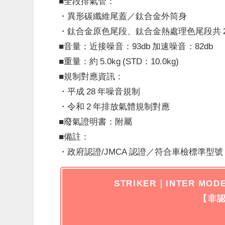
■全段排氣管：
・異形碳纖維尾蓋／鈦合金外筒身
・鈦合金原色尾段、鈦合金熱處理色尾段共 2
■音量：近接噪音：93db 加速噪音：82db
■重量：約 5.0kg (STD：10.0kg)
■規制對應資訊：
・平成 28 年噪音規制
・令和 2 年排放氣體規制對應
■廢氣證明書：附屬
■備註：
・政府認證/JMCA 認證／符合車檢標準型號
STRIKER｜INTER MODE
【非