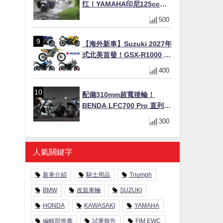
扛！YAMAHA印尼125cc速
克達Gear Ultima 2740公里
500
耐操實測
【海外新車】Suzuki 2027年
式北美首發！GSX-R1000 40
週年紀念×SV-7GX新款跨界
400
車×RM-Z450 Ken Roczen
冠軍套件
配備310mm超寬後輪！
BENDA LFC700 Pro 直列四
缸巡航車挑戰歐洲市場
300
人氣關鍵字
新車介紹
騎士用品
Triumph
BMW
改裝車輛
SUZUKI
HONDA
KAWASAKI
YAMAHA
編輯部推薦
試乘報告
FIM EWC