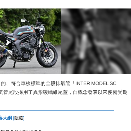
F/SE 的、符合車檢標準的全段排氣管「INTER MODEL SC
。這款產品排氣管尾段採用了異形碳纖維尾蓋，自概念發表以來便備受期
容大綱
[
隱藏
]