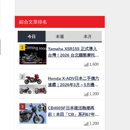
綜合文章排名
今日
本週
本月
Yamaha XSR155 正式導入
台灣！2026 台北國際摩托車
展亮相，70 週年紀念版
1,600
YZF-R 系列限量追加販售
Honda X-ADV日本二手價六
連霸｜2026年3月～5月機車
轉售排行榜 CBR1000RR-R
1,200
FIREBLADE SP首度躋身前
十
CB400SF日本復活熱潮再
起！本田「CB」系列67年傳
奇解密 與CBR差異一次搞懂
1,200