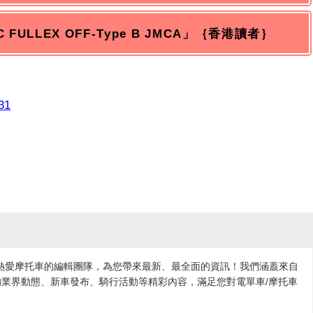
C FULLEX OFF-Type B JMCA」｛香港讀者｝
731
各地熱愛摩托車的編輯團隊，為您帶來最新、最全面的資訊！我們涵蓋來自
業界動態、新車發布、騎行活動等精彩內容，滿足您對電單車/摩托車