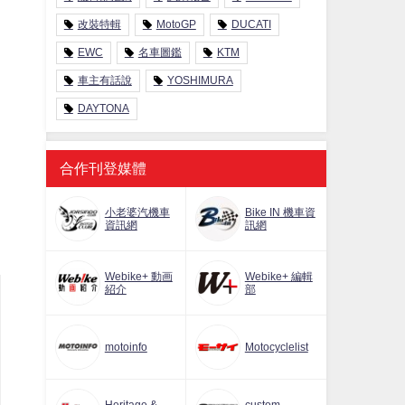
改裝特輯
MotoGP
DUCATI
EWC
名車圖鑑
KTM
車主有話說
YOSHIMURA
DAYTONA
合作刊登媒體
小老婆汽機車
Bike IN 機車資
資訊網
訊網
Webike+ 動画
Webike+ 編輯
紹介
部
motoinfo
Motocyclelist