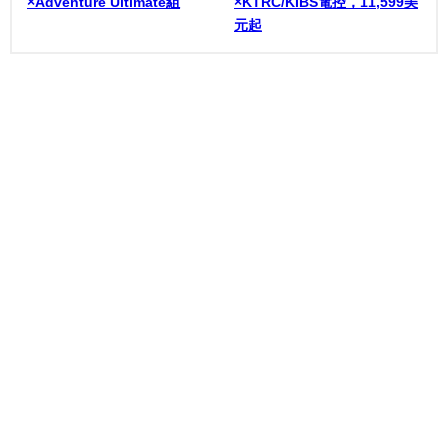
×Adventure Ultimate組
×KTRC/KIBS電控，11,599美
元起