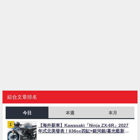
綜合文章排名
今日
本週
本月
【海外新車】Kawasaki「Ninja ZX-6R」2027
年式北美發表！636cc四缸×銀河銀/暮光藍新色
×KTRC/KIBS電控，11,599美元起