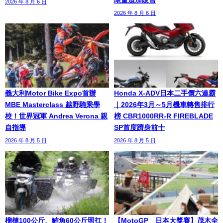
限量追加販售
2026 年 8 月 6 日
2026 年 8 月 6 日
義大利Motor Bike Expo首辦
Honda X-ADV日本二手價六連霸
MBE Masterclass 越野騎乘學
｜2026年3月～5月機車轉售排行
校！世界冠軍 Andrea Verona 親
榜 CBR1000RR-R FIREBLADE
自指導
SP首度躋身前十
2026 年 8 月 5 日
2026 年 8 月 5 日
榴槤100公斤、鮪魚60公斤照扛！
【MotoGP™日本大獎賽】茂木全