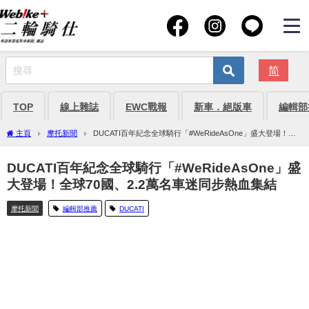
简
TOP
線上雜誌
EWC戰報
新車．絕版車
編輯部
主頁
摩托新聞
DUCATI百年紀念全球騎行「#WeRideAsOne」盛大登場！全
球70國、2.2萬名車迷同步熱血集結
DUCATI百年紀念全球騎行「#WeRideAsOne」盛
大登場！全球70國、2.2萬名車迷同步熱血集結
摩托新聞
編輯部推薦
DUCATI