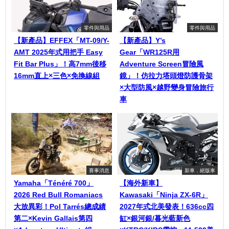
零件與用品
零件與用品
【新產品】EFFEX「MT-09/Y-
【新產品】Y’s
AMT 2025年式用把手 Easy
Gear「WR125R用
Fit Bar Plus」！高7mm後移
Adventure Screen冒險風
16mm直上×三色×免換線組
鏡」！仿拉力塔頭燈防護骨架
×大型防風×越野變身冒險旅行
車
賽事消息
新車．絕版車
Yamaha「Ténéré 700」
【海外新車】
2026 Red Bull Romaniacs
Kawasaki「Ninja ZX-6R」
大放異彩！Pol Tarrés總成績
2027年式北美發表！636cc四
第二×Kevin Gallais第四
缸×銀河銀/暮光藍新色