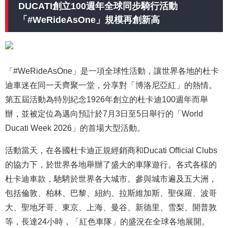
DUCATI創立100週年全球同步騎行活動
「#WeRideAsOne」規模再創新高
「#WeRideAsOne」是一項全球性活動，讓世界各地的杜卡
迪車迷在同一天齊聚一堂，分享對「博洛尼亞紅」的熱情。
第五屆活動為特別紀念1926年創立的杜卡迪100週年而舉
辦，並被定位為邁向預計於7月3日至5日舉行的「World
Ducati Week 2026」的首場大型活動。
活動當天，在各國杜卡迪正規經銷商和Ducati Official Clubs
的協力下，於世界各地舉辦了盛大的車隊遊行。各式各樣的
杜卡迪車款，馳騁於世界各大城市。參與城市遍及五大洲，
包括倫敦、柏林、巴黎、紐約、拉斯維加斯、聖保羅、波哥
大、聖地牙哥、東京、上海、曼谷、新德里、雪梨、開普敦
等，長達24小時，「紅色車隊」的盛況在全球各地展開。