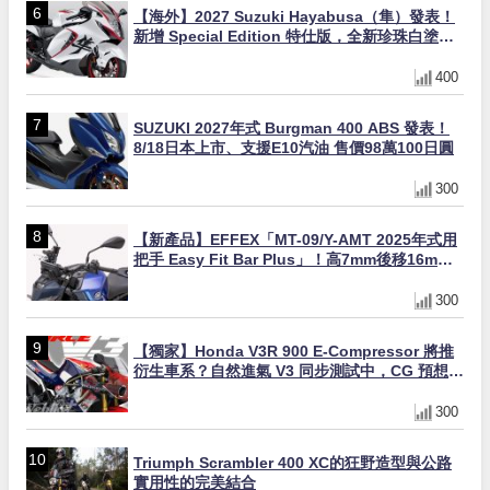
【海外】2027 Suzuki Hayabusa（隼）發表！
新增 Special Edition 特仕版，全新珍珠白塗裝
與專屬配備登場
400
SUZUKI 2027年式 Burgman 400 ABS 發表！
8/18日本上市、支援E10汽油 售價98萬100日圓
300
【新產品】EFFEX「MT-09/Y-AMT 2025年式用
把手 Easy Fit Bar Plus」！高7mm後移16mm
直上×三色×免換線組
300
【獨家】Honda V3R 900 E-Compressor 將推
衍生車系？自然進氣 V3 同步測試中，CG 預想曝
光！
300
Triumph Scrambler 400 XC的狂野造型與公路
實用性的完美結合