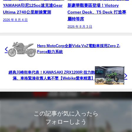
YAMAHA印尼125cc速克達Gear
新豪華觀賽區登場！Victory
Ultima 2740公里耐操實測
Corner Deck、T5 Deck 打造專
屬特等席
2026 年 8 月 4 日
2026 年 8 月 3 日
Hero MotoCorp全新Vida VxZ電動車採用Zero Z-
Force動力系統
經典川崎街車代表！KAWASAKI ZRX1200R 扭力飽
滿、車格緊湊依舊人氣不墜【Webike愛車精選】
この記事が気に入ったら
フォローしよう