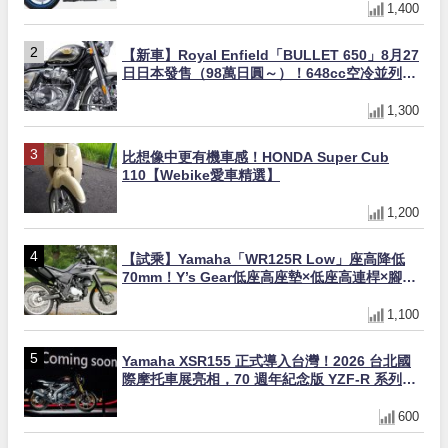
1,400
【新車】Royal Enfield「BULLET 650」8月27
日日本發售（98萬日圓～）！648cc空冷並列雙
缸×虎眼指示燈×砲筒黑/戰艦藍兩色
1,300
比想像中更有機車感！HONDA Super Cub
110【Webike愛車精選】
1,200
【試乘】Yamaha「WR125R Low」座高降低
70mm！Y’s Gear低座高座墊×低座高連桿×腳踏
著地感大幅改善，越野初學者推薦
1,100
Yamaha XSR155 正式導入台灣！2026 台北國
際摩托車展亮相，70 週年紀念版 YZF-R 系列限
量追加販售
600