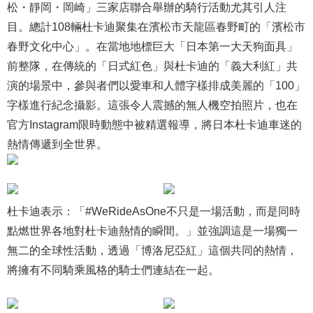
松・靜岡・岡崎」三家店聯合舉辦的騎行活動尤其引人注
目。總計108輛杜卡迪聚集在濱松市天龍區春野町的「濱松市
春野文化中心」。在當地地標巨大「日本第一大天狗面具」
前整隊，在傳統的「日式紅色」與杜卡迪的「義大利紅」共
演的場景中，參與者們以愛車和人體字樣排成美麗的「100」
字樣進行紀念攝影。這張令人震撼的無人機空拍照片，也在
官方Instagram限時動態中被精選報導，將日本杜卡迪車迷的
熱情傳遞到全世界。
杜卡迪表示：「#WeRideAsOne不只是一場活動，而是同時
點燃世界各地對杜卡迪熱情的瞬間。」並強調這是一場獨一
無二的全球性活動，透過「博洛尼亞紅」這個共同的熱情，
將擁有不同騎乘風格的騎士們連結在一起。