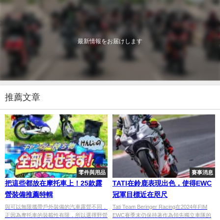
最新情報をお届けします
推薦文章
零件與用品
賽事消息
把這些都放在摩托車上！25款露
TATI在鈴鹿表現出色，使得EWC
營裝備推薦特輯
冠軍目標近在咫尺
與可以無限攜帶戶外裝備的汽車露營不同，
Tati Team Beringer Racing在2024年FIM
正因為摩托車的裝載性有限，所以選擇野營
EWC賽季末仍保持著作為領先獨立車隊的