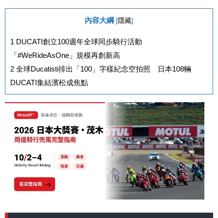
內容大綱
[
隱藏
]
1
DUCATI創立100週年全球同步騎行活動
「#WeRideAsOne」規模再創新高
2
全球Ducatisti排出「100」字樣紀念空拍照 日本108輛
DUCATI集結濱松成焦點