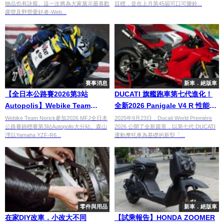
物品也有訣竅。這一次將為大家展示最喜歡
目標，並在上月第45屆可口可樂鈴...
露營及野營愛好者-Web...
賽事消息
新車．絕版車
【全日本公路賽2026第3站
DUCATI 旗艦跑車第七代進化！
Autopolis】Webike Team
全新2026 Panigale V4 R 性能、
Norick森山浬ST600第13名完賽×
空力全面進化
Webike Team Norick參加2026 MFJ全日本
2025年9月23日，Ducati World Première
公路賽錦標賽第3站Autopolis大分站。森山
2026 公開了全新篇章，以第七代 DUCATI
市川速人JP-SPORT National首
浬以Yamaha YZF-R6...
運動摩托車為基礎的新型「...
戰第6名
零件與用品
新車．絕版車
在家DIY改車．小改大不同
【試乘報告】HONDA ZOOMER