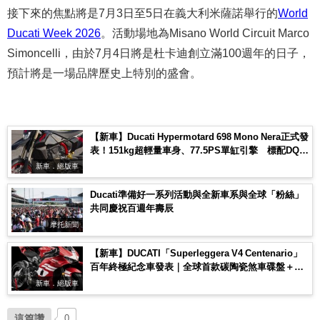
接下來的焦點將是7月3日至5日在義大利米薩諾舉行的
World
Ducati Week 2026
。活動場地為Misano World Circuit Marco
Simoncelli，由於7月4日將是杜卡迪創立滿100週年的日子，
預計將是一場品牌歷史上特別的盛會。
【新車】Ducati Hypermotard 698 Mono Nera正式發
表！151kg超輕量車身、77.5PS單缸引擎 標配DQS
快排與Termignoni排氣管
新車．絕版車
Ducati準備好一系列活動與全新車系與全球「粉絲」
共同慶祝百週年壽辰
摩托新聞
【新車】DUCATI「Superleggera V4 Centenario」
百年終極紀念車發表｜全球首款碳陶瓷煞車碟盤＋碳
纖維前叉外管，限量500台
新車．絕版車
這篇讚
0