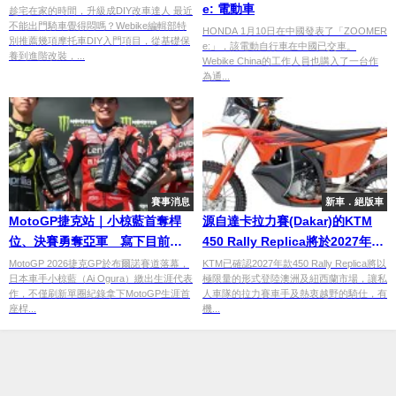
e: 電動車
趁宅在家的時間，升級成DIY改車達人 最近
不能出門騎車覺得悶嗎？Webike編輯部特
HONDA 1月10日在中國發表了「ZOOMER
別推薦幾項摩托車DIY入門項目，從基礎保
e:」，該電動自行車在中國已交車。
養到進階改裝，...
Webike China的工作人員也購入了一台作
為通...
賽事消息
新車．絕版車
MotoGP捷克站｜小椋藍首奪桿
源自達卡拉力賽(Dakar)的KTM
位、決賽勇奪亞軍 寫下目前生
450 Rally Replica將於2027年回
涯最佳成績
歸
MotoGP 2026捷克GP於布爾諾賽道落幕，
KTM已確認2027年款450 Rally Replica將以
日本車手小椋藍（Ai Ogura）繳出生涯代表
極限量的形式登陸澳洲及紐西蘭市場，讓私
作，不僅刷新單圈紀錄拿下MotoGP生涯首
人車隊的拉力賽車手及熱衷越野的騎仕，有
座桿...
機...