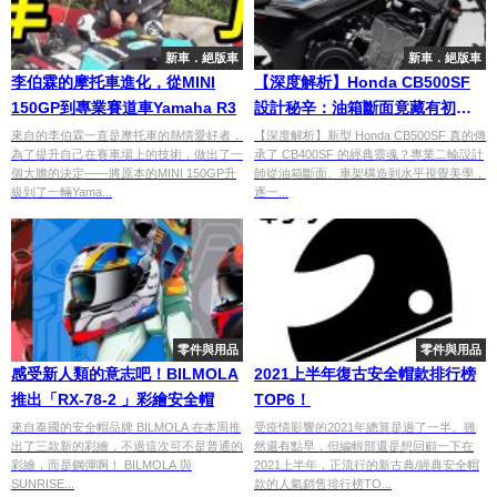
新車．絕版車
新車．絕版車
李伯霖的摩托車進化，從MINI
【深度解析】Honda CB500SF
150GP到專業賽道車Yamaha R3
設計秘辛：油箱斷面竟藏有初代
CB400SF 的靈魂？從專業設計師
來自的李伯霖一直是摩托車的熱情愛好者，
【深度解析】新型 Honda CB500SF 真的傳
為了提升自己在賽車場上的技術，做出了一
承了 CB400SF 的經典靈魂？專業二輪設計
視角看「Super Four」經典回歸
個大膽的決定——將原本的MINI 150GP升
師從油箱斷面、車架構造到水平視覺美學，
級到了一輛Yama...
逐一...
零件與用品
零件與用品
感受新人類的意志吧！BILMOLA
2021上半年復古安全帽款排行榜
推出「RX-78-2 」彩繪安全帽
TOP6！
來自泰國的安全帽品牌 BILMOLA 在本周推
受疫情影響的2021年總算是過了一半。雖
出了三款新的彩繪，不過這次可不是普通的
然還有點早，但編輯部還是想回顧一下在
彩繪，而是鋼彈啊！ BILMOLA 與
2021上半年，正流行的新古典/經典安全帽
SUNRISE...
款的人氣銷售排行榜TO...