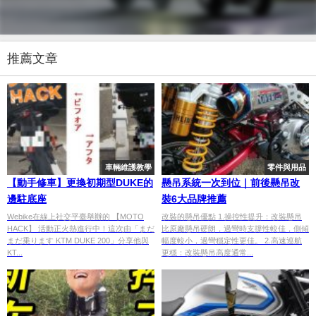
推薦文章
車輛維護教學
零件與用品
【動手修車】更換初期型DUKE的
懸吊系統一次到位｜前後懸吊改
邊駐底座
裝6大品牌推薦
Webike在線上社交平臺舉辦的 【MOTO
改裝的懸吊優點 1.操控性提升：改裝懸吊
HACK】 活動正火熱進行中！這次由「まだ
比原廠懸吊硬朗，過彎時支撐性較佳，側傾
まだ乗ります KTM DUKE 200」分享他與
幅度較小，過彎穩定性更佳。 2.高速巡航
KT...
更穩：改裝懸吊高度通常...