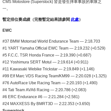
CMS Motostore (Superstock) 皆是發生摔車事故的車隊之
一。
暫定排位賽成績（完整暫定結果請參閱
此處
）
EWC
#37 BMW Motorrad World Endurance Team — 2:18.703
#1 YART Yamaha Official EWC Team — 2:19.232 (+0.529)
#5 F.C.C. TSR Honda France — 2:19.390 (+0.687)
#12 Yoshimura SERT Motul — 2:19.614 (+0.911)
#11 Kawasaki Webike Trickstar — 2:19.849 (+1.146)
#99 Elf Marc VDS Racing Team/KM99 — 2:20.028 (+1.325)
#76 AutoRace Ube Racing Team — 2:20.193 (+1.490)
#4 Tati Team AVA6 Racing — 2:20.786 (+2.083)
#6 ERC Endurance #6 — 2:21.284 (+2.581)
#24 MAXXESS By BMRT3D — 2:22.353 (+3.650)
Superstock