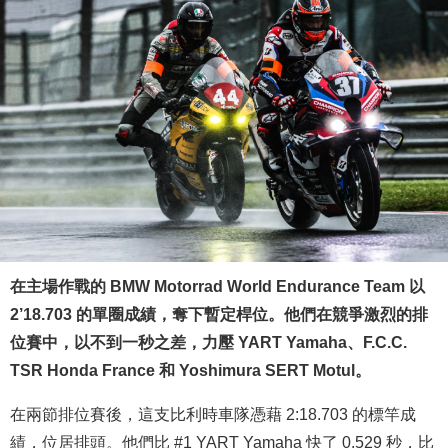
在主場作戰的 BMW Motorrad World Endurance Team 以
2’18.703 的單圈成績，奪下暫定桿位。他們在競爭激烈的排
位賽中，以不到一秒之差，力壓 YART Yamaha、F.C.C.
TSR Honda France 和 Yoshimura SERT Motul。
在兩節排位賽後，這支比利時車隊憑藉 2:18.703 的標竿成
績，位居排頭。他們比 #1 YART Yamaha 快了 0.529 秒，比