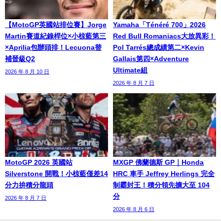
【MotoGP英國站排位賽】Jorge
Yamaha「Ténéré 700」2026
Martin賽道紀錄桿位×小椋藍第三
Red Bull Romaniacs大放異彩！
×Aprilia包辦頭排！Lecuona替
Pol Tarrés總成績第二×Kevin
補晉級Q2
Gallais第四×Adventure
Ultimate組
2026 年 8 月 10 日
2026 年 8 月 7 日
MotoGP 2026 英國站
MXGP 佛蘭德斯 GP｜Honda
Silverstone 開戰！小椋藍僅差14
HRC 車手 Jeffrey Herlings 完全
分力拚積分龍頭
制霸封王！積分領先擴大至 104
分
2026 年 8 月 7 日
2026 年 8 月 6 日