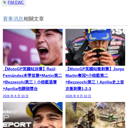
FIM EWC
賽事消息
相關文章
【MotoGP英國站決賽】Raúl
【MotoGP英國站衝刺賽】Jorge
Fernández本季首勝×Martin第二
Martin奪冠×小椋藍第二
×Bezzecchi第三！小椋藍退賽
×Bezzecchi第三！Aprilia史上首
×Aprilia包辦頒獎台
次衝刺賽1-2-3
2026 年 8 月 10 日
2026 年 8 月 10 日