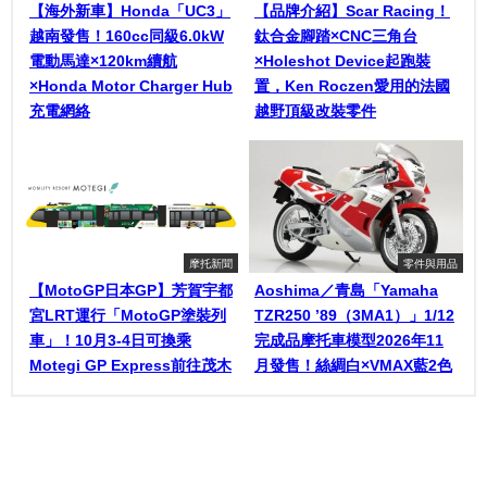
【海外新車】Honda「UC3」
【品牌介紹】Scar Racing！
越南發售！160cc同級6.0kW
鈦合金腳踏×CNC三角台
電動馬達×120km續航
×Holeshot Device起跑裝
×Honda Motor Charger Hub
置，Ken Roczen愛用的法國
充電網絡
越野頂級改裝零件
摩托新聞
零件與用品
【MotoGP日本GP】芳賀宇都
Aoshima／青島「Yamaha
宮LRT運行「MotoGP塗裝列
TZR250 ’89（3MA1）」1/12
車」！10月3-4日可換乘
完成品摩托車模型2026年11
Motegi GP Express前往茂木
月發售！絲綢白×VMAX藍2色