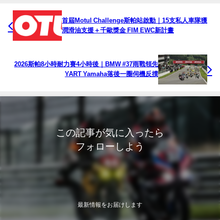
首屆Motul Challenge斯帕站啟動｜15支私人車隊獲
潤滑油支援＋千歐獎金 FIM EWC新計畫
2026斯帕8小時耐力賽4小時後｜BMW #37雨戰領先
YART Yamaha落後一圈伺機反撲
この記事が気に入ったら
フォローしよう
最新情報をお届けします