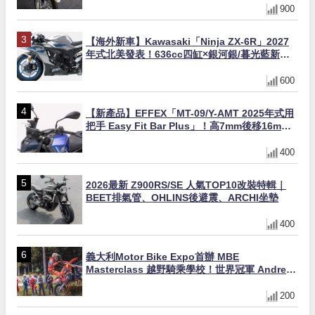
900
【海外新車】Kawasaki「Ninja ZX-6R」2027
年式北美發表！636cc四缸×銀河銀/暮光藍新色
×KTRC/KIBS電控，11,599美元起
600
【新產品】EFFEX「MT-09/Y-AMT 2025年式用
把手 Easy Fit Bar Plus」！高7mm後移16mm
直上×三色×免換線組
400
2026最新 Z900RS/SE 人氣TOP10改裝特輯｜
BEET排氣管、OHLINS後避震、ARCHI坐墊
400
義大利Motor Bike Expo首辦 MBE
Masterclass 越野騎乘學校！世界冠軍 Andrea
Verona 親自指導
200