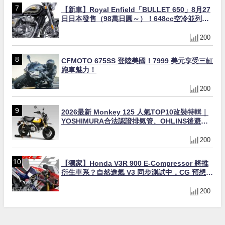
【新車】Royal Enfield「BULLET 650」8月27
日日本發售（98萬日圓～）！648cc空冷並列雙
缸×虎眼指示燈×砲筒黑/戰艦藍兩色
200
CFMOTO 675SS 登陸美國！7999 美元享受三缸
跑車魅力！
200
2026最新 Monkey 125 人氣TOP10改裝特輯｜
YOSHIMURA合法認證排氣管、OHLINS後避
震、OVER Racing防倒球
200
【獨家】Honda V3R 900 E-Compressor 將推
衍生車系？自然進氣 V3 同步測試中，CG 預想曝
光！
200