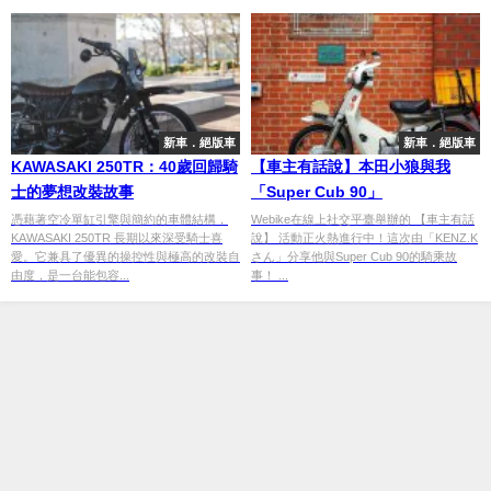
新車．絕版車
新車．絕版車
KAWASAKI 250TR：40歲回歸騎
【車主有話說】本田小狼與我
士的夢想改裝故事
「Super Cub 90」
憑藉著空冷單缸引擎與簡約的車體結構，
Webike在線上社交平臺舉辦的 【車主有話
KAWASAKI 250TR 長期以來深受騎士喜
說】 活動正火熱進行中！這次由「KENZ.K
愛。它兼具了優異的操控性與極高的改裝自
さん」分享他與Super Cub 90的騎乘故
由度，是一台能包容...
事！ ...