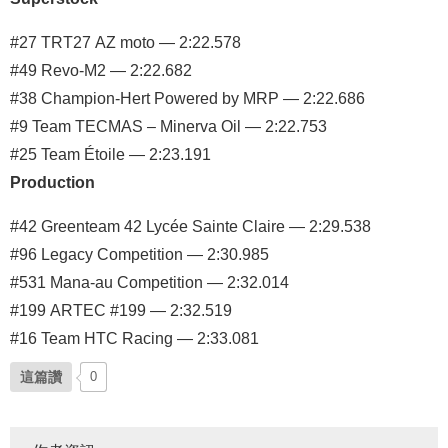
#27 TRT27 AZ moto — 2:22.578
#49 Revo-M2 — 2:22.682
#38 Champion-Hert Powered by MRP — 2:22.686
#9 Team TECMAS – Minerva Oil — 2:22.753
#25 Team Étoile — 2:23.191
Production
#42 Greenteam 42 Lycée Sainte Claire — 2:29.538
#96 Legacy Competition — 2:30.985
#531 Mana-au Competition — 2:32.014
#199 ARTEC #199 — 2:32.519
#16 Team HTC Racing — 2:33.081
這篇讚
0