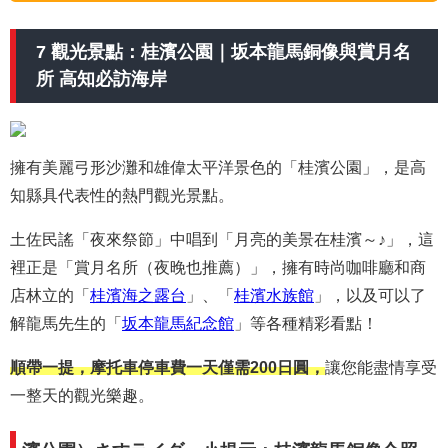
7 觀光景點：桂濱公園｜坂本龍馬銅像與賞月名
所 高知必訪海岸
擁有美麗弓形沙灘和雄偉太平洋景色的「桂濱公園」，是高
知縣具代表性的熱門觀光景點。
土佐民謠「夜來祭節」中唱到「月亮的美景在桂濱～♪」，這
裡正是
「賞月名所（夜晚也推薦）」，擁有時尚咖啡廳和商
店林立的「
桂濱海之露台
」、「
桂濱水族館
」，以及可以了
解龍馬先生的「
坂本龍馬紀念館
」等各種精彩看點！
順帶一提，摩托車停車費一天僅需200日圓，
讓您能盡情享受
一整天的觀光樂趣。