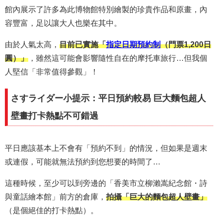
館內展示了許多為此博物館特別繪製的珍貴作品和原畫，內
容豐富，足以讓大人也樂在其中。
由於人氣太高，
目前已實施「
指定日期預約制
（門票1,200日
圓）」
，雖然這可能會影響隨性自在的摩托車旅行…但我個
人堅信「非常值得參觀」！
さすライダー小提示：平日預約較易 巨大麵包超人
壁畫打卡熱點不可錯過
平日應該基本上不會有「預約不到」的情況，但如果是週末
或連假，可能就無法預約到您想要的時間了…
這種時候，至少可以到旁邊的「香美市立柳瀨嵩紀念館・詩
與童話繪本館」前方的倉庫，
拍攝「巨大的麵包超人壁畫」
（是個絕佳的打卡熱點）。