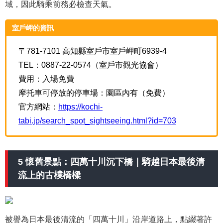
域，因此騎乘前務必檢查天氣。
室戶岬的資訊
〒781-7101 高知縣室戶市室戶岬町6939-4
TEL：0887-22-0574（室戶市觀光協會）
費用：入場免費
摩托車可停放的停車場：園區內有（免費）
官方網站：
https://kochi-
tabi.jp/search_spot_sightseeing.html?id=703
5 懷舊景點：四萬十川沉下橋｜騎越日本最後清
流上的古樸橋樑
被譽為日本最後清流的「四萬十川」沿岸道路上，點綴著許