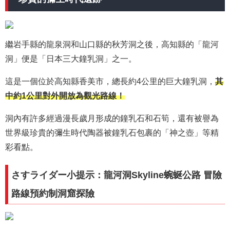
繼岩手縣的龍泉洞和山口縣的秋芳洞之後，高知縣的「龍河
洞」便是「日本三大鐘乳洞」之一。
這是一個位於高知縣香美市，總長約4公里的巨大鐘乳洞，
其
中約1公里對外開放為觀光路線！
洞內有許多經過漫長歲月形成的鐘乳石和石筍，還有被譽為
世界級珍貴的彌生時代陶器被鐘乳石包裹的「神之壺」等精
彩看點。
さすライダー小提示：龍河洞Skyline蜿蜒公路 冒險
路線預約制洞窟探險