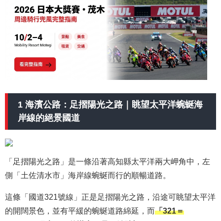
1 海濱公路：足摺陽光之路｜眺望太平洋蜿蜒海
岸線的絕景國道
「足摺陽光之路」是一條沿著高知縣太平洋兩大岬角中，左
側「土佐清水市」海岸線蜿蜒而行的順暢道路。
這條「國道321號線」正是足摺陽光之路，沿途可眺望太平洋
的開闊景色，並有平緩的蜿蜒道路綿延，而
「321＝