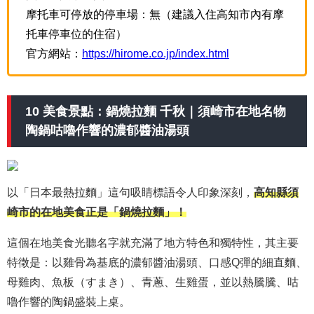
摩托車可停放的停車場：無（建議入住高知市內有摩
托車停車位的住宿）
官方網站：
https://hirome.co.jp/index.html
10 美食景點：鍋燒拉麵 千秋｜須崎市在地名物
陶鍋咕嚕作響的濃郁醬油湯頭
以「日本最熱拉麵」這句吸睛標語令人印象深刻，
高知縣須
崎市的在地美食正是「鍋燒拉麵」！
這個在地美食光聽名字就充滿了地方特色和獨特性，其主要
特徵是：以雞骨為基底的濃郁醬油湯頭、口感Q彈的細直麵、
母雞肉、魚板（すまき）、青蔥、生雞蛋，並以熱騰騰、咕
嚕作響的陶鍋盛裝上桌。