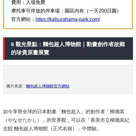
費用：入場免費
摩托車可停放的停車場：園區內有（一天200日圓）
官方網站：
https://katsurahama-park.com/
8 觀光景點：麵包超人博物館｜動畫創作者故鄉
的珍貴原畫展覽
圖片來源：
麵包超人博物館官方網站
如今享譽全球的日本動畫「麵包超人」的創作者「柳瀨嵩
（やなせたかし）」的世界觀，可以在「香美市立柳瀨嵩紀
念館 麵包超人博物館（正式名稱）」中體驗。