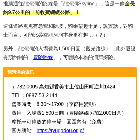
推薦通往龍河洞的路線是「龍河洞Skyline」，這是一條
全長
約9.7公里的「前收費蜿蜒公路」！
這條道路處處有急彎和陡坡，騎乘樂趣十足，說實話，對騎
士而言，可能比參觀龍河洞本身更有趣…（？）
另外，龍河洞的入場費為
1,500
日圓（觀光路線），此外還設
有預約制的「
冒險路線
」，可體驗本格的洞窟探險。
龍河洞的資訊
〒782-0005 高知縣香美市土佐山田町逆川1424
TEL：0887-53-2144
營業時間：8:30〜17:00（季節性變動）
費用：入場費1,500日圓（冒險路線另加2,000日圓）
摩托車可停放的停車場：園區內有（免費）
官方網站：
https://ryugadou.or.jp/