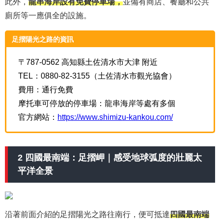
此外，
龍串海岸設有免費停車場，
並備有商店、餐廳和公共
廁所等一應俱全的設施。
足摺陽光之路的資訊
〒787-0562 高知縣土佐清水市大津 附近
TEL：0880-82-3155（土佐清水市觀光協會）
費用：通行免費
摩托車可停放的停車場：龍串海岸等處有多個
官方網站：
https://www.shimizu-kankou.com/
2 四國最南端：足摺岬｜感受地球弧度的壯麗太
平洋全景
沿著前面介紹的足摺陽光之路往南行，便可抵達
四國最南端