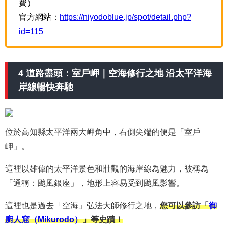
費）
官方網站：
https://niyodoblue.jp/spot/detail.php?
id=115
4 道路盡頭：室戶岬｜空海修行之地 沿太平洋海
岸線暢快奔馳
位於高知縣太平洋兩大岬角中，右側尖端的便是「室戶
岬」。
這裡以雄偉的太平洋景色和壯觀的海岸線為魅力，被稱為
「通稱：颱風銀座」，地形上容易受到颱風影響。
這裡也是過去「空海」弘法大師修行之地，
您可以參訪「
御
廚人窟（Mikurodo）
」等史蹟！