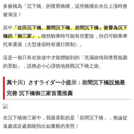
多被稱為「沉下橋」的懷舊橋樑，這些橋樑在水位上漲時會
被淹沒！
其中
「佐田沉下橋、勝間沉下橋、岩間沉下橋」被譽為沉下
橋的「御三家」，
雖然騎乘時可能有些驚險，但仍可騎乘摩
托車通過（大型連假時有通行限制）。
這是一個只有在旅途中才能體驗到的「充滿旅情與懷舊氛圍
的景點」，請務必小心謹慎地挑戰沉下橋之旅。
萬十川）さすライダー小提示：岩間沉下橋設施最
完善 沉下橋御三家首選推薦
在沉下橋御三家中，我最喜歡的是「岩間沉下橋」，無論從
遠處或近處都能拍出如畫般的美照！