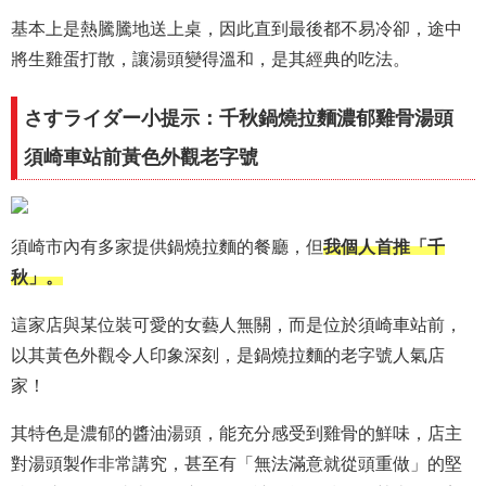
基本上是熱騰騰地送上桌，因此直到最後都不易冷卻，途中
將生雞蛋打散，讓湯頭變得溫和，是其經典的吃法。
さすライダー小提示：千秋鍋燒拉麵濃郁雞骨湯頭
須崎車站前黃色外觀老字號
須崎市內有多家提供鍋燒拉麵的餐廳，但
我個人首推「千
秋」。
這家店與某位裝可愛的女藝人無關，而是位於須崎車站前，
以其黃色外觀令人印象深刻，是鍋燒拉麵的老字號人氣店
家！
其特色是濃郁的醬油湯頭，能充分感受到雞骨的鮮味，店主
對湯頭製作非常講究，甚至有「無法滿意就從頭重做」的堅