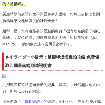
的「足摺岬」
。
懸崖峭壁前廣闊的太平洋景色令人讚嘆，您可以盡情欣賞到
彷彿能感受地球弧度的壯麗全景！
順帶一提，作為道路盡頭景點的經典「標有地名的最〇端紀
念碑」，就位於與足摺岬有淵源的人物「約翰萬次郎（John
Manjiro）」的銅像旁邊（合照是必然的）。
さすライダー小提示：足摺岬燈塔近拍攻略 免費領
取四國最南端到達證明書
足摺岬設有道路盡頭景點的經典「燈塔」，雖然無法進入內
部，但可以步行到附近。
這座名為「
足摺岬燈塔
」的燈塔，高18公尺，光度46萬坎德