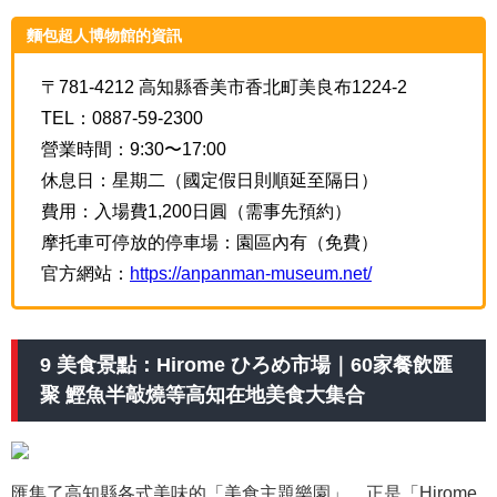
麵包超人博物館的資訊
〒781-4212 高知縣香美市香北町美良布1224-2
TEL：0887-59-2300
營業時間：9:30〜17:00
休息日：星期二（國定假日則順延至隔日）
費用：入場費1,200日圓（需事先預約）
摩托車可停放的停車場：園區內有（免費）
官方網站：
https://anpanman-museum.net/
9 美食景點：Hirome ひろめ市場｜60家餐飲匯
聚 鰹魚半敲燒等高知在地美食大集合
匯集了高知縣各式美味的「美食主題樂園」，正是「Hirome