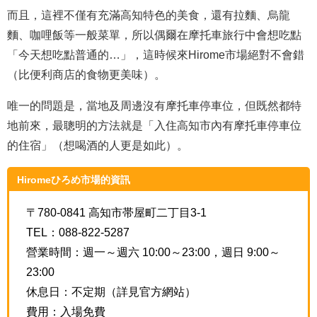
而且，這裡不僅有充滿高知特色的美食，還有拉麵、烏龍
麵、咖哩飯等一般菜單，所以偶爾在摩托車旅行中會想吃點
「今天想吃點普通的…」，這時候來Hirome市場絕對不會錯
（比便利商店的食物更美味）。
唯一的問題是，當地及周邊沒有摩托車停車位，但既然都特
地前來，最聰明的方法就是「入住高知市內有摩托車停車位
的住宿」（想喝酒的人更是如此）。
Hiromeひろめ市場的資訊
〒780-0841 高知市帯屋町二丁目3-1
TEL：088-822-5287
營業時間：週一～週六 10:00～23:00，週日 9:00～
23:00
休息日：不定期（詳見官方網站）
費用：入場免費