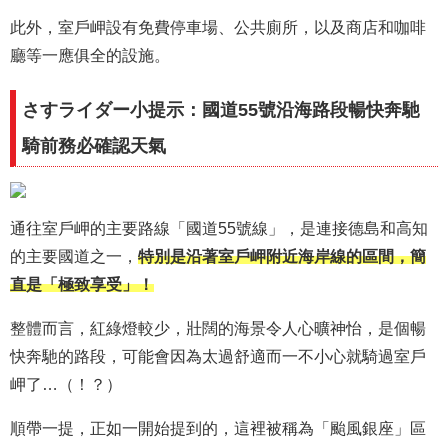
此外，室戶岬設有免費停車場、公共廁所，以及商店和咖啡
廳等一應俱全的設施。
さすライダー小提示：國道55號沿海路段暢快奔馳
騎前務必確認天氣
通往室戶岬的主要路線「國道55號線」，是連接德島和高知
的主要國道之一，
特別是沿著室戶岬附近海岸線的區間，簡
直是「極致享受」！
整體而言，紅綠燈較少，壯闊的海景令人心曠神怡，是個暢
快奔馳的路段，可能會因為太過舒適而一不小心就騎過室戶
岬了…（！？）
順帶一提，正如一開始提到的，這裡被稱為「颱風銀座」區