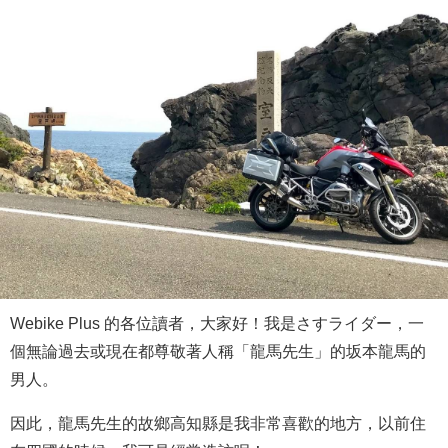
Webike Plus 的各位讀者，大家好！我是さすライダー，一
個無論過去或現在都尊敬著人稱「龍馬先生」的坂本龍馬的
男人。
因此，龍馬先生的故鄉高知縣是我非常喜歡的地方，以前住