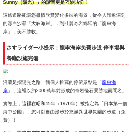
Sunny（陽光）」的諧音更是巧妙貼切！
這條道路能讓您盡情欣賞變化多端的海景，從令人印象深刻
的潔白沙灘「大岐海岸」，到壯麗奇岩綿延的「龍串海
岸」，美不勝收。
さすライダー小提示：龍串海岸免費步道 停車場與
餐廳設施完備
沿著足摺陽光之路，我個人推薦的停留景點是「
龍串海
岸
」，這裡以約2000萬年前形成的奇岩怪石景勝地而聞名。
實際上，這裡在
昭和45年（1970年）被指定為「日本第一個
海中公園」，您可以自由漫步於充滿異世界氛圍的步道（免
費）！