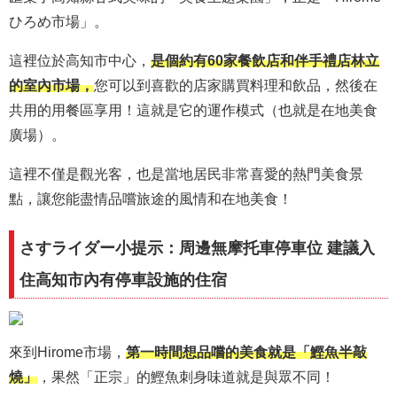
ひろめ市場」。
這裡位於高知市中心，
是個約有60家餐飲店和伴手禮店林立
的室內市場，
您可以到喜歡的店家購買料理和飲品，然後在
共用的用餐區享用！這就是它的運作模式（也就是在地美食
廣場）。
這裡不僅是觀光客，也是當地居民非常喜愛的熱門美食景
點，讓您能盡情品嚐旅途的風情和在地美食！
さすライダー小提示：周邊無摩托車停車位 建議入
住高知市內有停車設施的住宿
來到Hirome市場，
第一時間想品嚐的美食就是「鰹魚半敲
燒」
，果然「正宗」的鰹魚刺身味道就是與眾不同！