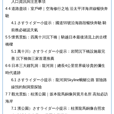
入口資訊與注意事項
4
4 道路盡頭：室戶岬｜空海修行之地 沿太平洋海岸線暢快奔
馳
4.1
さすライダー小提示：國道55號沿海路段暢快奔馳 騎
前務必確認天氣
5
5 懷舊景點：四萬十川沉下橋｜騎越日本最後清流上的古樸
橋樑
5.1
萬十川）さすライダー小提示：岩間沉下橋設施最完
善 沉下橋御三家首選推薦
6
6 日本三大鐘乳洞：龍河洞｜總長4公里世界級珍貴的彌生
時代遺跡
6.1
さすライダー小提示：龍河洞Skyline蜿蜒公路 冒險路
線預約制洞窟探險
7
7 觀光景點：桂濱公園｜坂本龍馬銅像與賞月名所 高知必訪
海岸
7.1
濱公園）さすライダー小提示：桂濱龍馬銅像合照攻