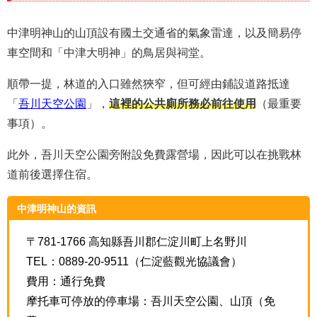
中津明神山的山頂設有國土交通省的氣象雷達，以及簡易停
車空間和「中津大明神」的鳥居與祠堂。
順帶一提，林道的入口雖然狹窄，但可經由鋪設道路抵達
「
吾川天空公園
」，
這裡的公共廁所務必前往使用
（最重要
事項）。
此外，吾川天空公園旁附設免費露營場，因此可以在挑戰林
道前後選擇住宿。
中津明神山的資訊
〒781-1766 高知縣吾川郡仁淀川町上名野川
TEL：0889-20-9511（仁淀藍觀光協議會）
費用：通行免費
摩托車可停放的停車場：吾川天空公園、山頂（免