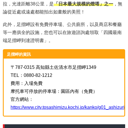
拉，光達距離38公里，是
「日本最大規模的燈塔」之一
，無
論從近處或遠處都能拍出如畫般的美照！
此外，足摺岬設有免費停車場、公共廁所，以及商店和餐廳
等一應俱全的設施，您也可以在旅遊諮詢處領取「四國最南
端足摺岬到達證明書」。
足摺岬的資訊
〒787-0315 高知縣土佐清水市足摺岬1349
TEL：0880-82-1212
費用：入場免費
摩托車可停放的停車場：園區內有（免費）
官方網站：
https://www.city.tosashimizu.kochi.jp/kanko/g01_ashizurim