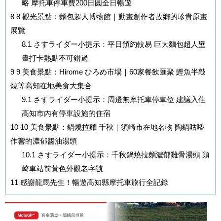
略 摩托車停車費200日圓全日暢遊
8
8 觀光景點：麵包超人博物館｜動畫創作者故鄉的珍貴原畫
展覽
8.1
さすライダー小提示：平日預約較易 巨大麵包超人壁
畫打卡熱點不可錯過
9
9 美食景點：Hirome ひろめ市場｜60家餐飲匯聚 鰹魚半敲
燒等高知在地美食大集合
9.1
さすライダー小提示：周邊無摩托車停車位 建議入住
高知市內有停車設施的住宿
10
10 美食景點：鍋燒拉麵 千秋｜須崎市在地名物 陶鍋咕嚕
作響的濃郁醬油湯頭
10.1
さすライダー小提示：千秋鍋燒拉麵濃郁雞骨湯頭 須
崎車站前黃色外觀老字號
11
感謝龍馬先生！暢遊高知縣摩托車旅行全記錄