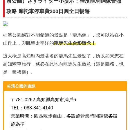
濱公園）さすライダー小提示：桂濱龍馬銅像合照
攻略 摩托車停車費200日圓全日暢遊
桂濱公園絕對不能錯過的景點是「龍馬像」，
您可以站在小
山丘上，與眺望太平洋的
龍馬先生合影留念！
這大概是高知縣內最著名的龍馬先生景點了，所以如果您在
高知騎車旅行，務必在此地向龍馬先生致意（這是義務，也
是一種禮儀）。
桂濱公園的資訊
〒781-0262 高知縣高知市浦戶6
TEL：088-841-4140
營業時間：園區散步自由，各設施營業時間請依各設
施為準