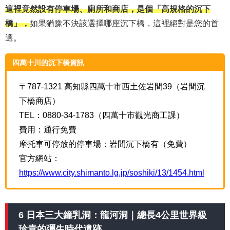
這裡竟然設有停車場、廁所和商店，是個「高規格的沉下
橋」，
如果猶豫不決該選擇哪座沉下橋，這裡絕對是您的首
選。
四萬十川的沉下橋資訊
〒787-1321 高知縣四萬十市西土佐岩間39（岩間沉
下橋商店）
TEL：0880-34-1783（四萬十市觀光商工課）
費用：通行免費
摩托車可停放的停車場：岩間沉下橋有（免費）
官方網站：
https://www.city.shimanto.lg.jp/soshiki/13/1454.html
6 日本三大鐘乳洞：龍河洞｜總長4公里世界級
珍貴的彌生時代遺跡