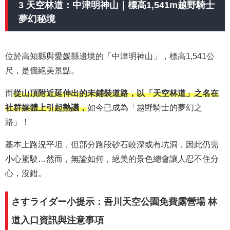
3 天空林道：中津明神山｜標高1,541m越野騎士
夢幻秘境
位於高知縣與愛媛縣邊境的「中津明神山」，標高1,541公
尺，是個絕美景點。
而
從山頂附近延伸出的未鋪裝道路，以「天空林道」之名在
社群媒體上引起熱議，
如今已成為「越野騎士的夢幻之
路」！
基本上路況平坦，但部分路段砂石較深或有坑洞，因此仍需
小心駕駛…然而，無論如何，絕美的景色總會讓人忍不住分
心，沒錯。
さすライダー小提示：吾川天空公園免費露營場 林
道入口資訊與注意事項