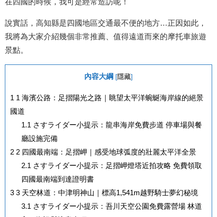
在四國的時候，我可是經常造訪呢！
說實話，高知縣是四國地區交通最不便的地方…正因如此，
我將為大家介紹幾個非常推薦、值得遠道而來的摩托車旅遊
景點。
內容大綱
[
隱藏
]
1
1 海濱公路：足摺陽光之路｜眺望太平洋蜿蜒海岸線的絕景
國道
1.1
さすライダー小提示：龍串海岸免費步道 停車場與餐
廳設施完備
2
2 四國最南端：足摺岬｜感受地球弧度的壯麗太平洋全景
2.1
さすライダー小提示：足摺岬燈塔近拍攻略 免費領取
四國最南端到達證明書
3
3 天空林道：中津明神山｜標高1,541m越野騎士夢幻秘境
3.1
さすライダー小提示：吾川天空公園免費露營場 林道