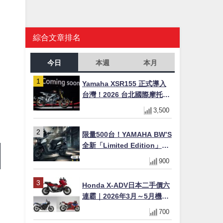
綜合文章排名
今日
本週
本月
Yamaha XSR155 正式導入
台灣！2026 台北國際摩托車
展亮相，70 週年紀念版
3,500
YZF-R 系列限量追加販售
限量500台！YAMAHA BW’S
全新「Limited Edition」都
市探索限定色 GOOPiMADE
900
聯名包同步登場
Honda X-ADV日本二手價六
連霸｜2026年3月～5月機車
轉售排行榜 CBR1000RR-R
700
FIREBLADE SP首度躋身前