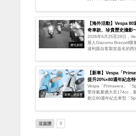
【海外活動】Vespa 
奇車款、珍貴歷史攝影
2026年6月25至28日，V
展人Giacomo Brezze
摩托新聞
達利親自客製並簽名的西班牙製
【新車】Vespa「Prima
提升20%×80週年紀念
Vespa「Primavera」
擎排氣量擴大至174cc，最
新車．絕版車
創立80週年紀念車型「Sprint
這篇讚
0