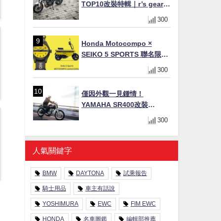
TOP10改裝特輯｜r’s gear鈦
合金排氣管、OHLINS TTX
300
後避震、HONDA頭燈整流罩
Honda Motocompo ×
SEIKO 5 SPORTS 聯名限量
錶登場！重現黃色車身、油
300
箱開關等經典設計
僅因外觀一見鍾情！
YAMAHA SR400改裝
Tracker風格｜ 女車主的機車
300
人生蛻變記
人氣關鍵字
BMW
DAYTONA
試乘報告
騎士用品
車主有話說
YOSHIMURA
EWC
FIM EWC
HONDA
名車圖鑑
編輯部推薦