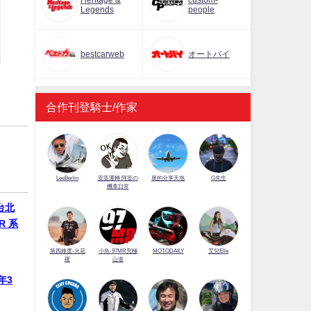
Heritage &
custom-
Legends
people
bestcarweb
オートバイ
合作刊登騎士/作家
LeeBerlin
安筌運轉 阿筌の
展的分享天地
G先生
機車日常
 台北
R 系
第四維度-火花
小魚-97MR究極
MOTODAILY
艾兒Elle
羅
山道
年3