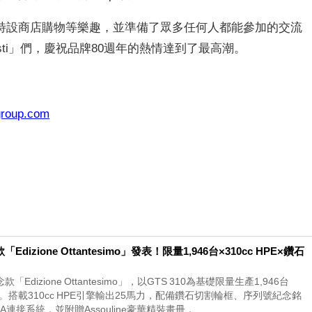
特設商店購物等樂趣，並準備了眾多任何人都能參加的交流
isti」們，慶祝品牌80週年的熱情達到了最高潮。
group.com
Edizione Ottantesimo」發表！限量1,946台×310cc HPE×鑽石
「Edizione Ottantesimo」，以GTS 310為基礎限量生產1,946台
。搭載310cc HPE引擎輸出25馬力，配備鑽石切割輪框、序列號紀念銘
IA連接系統，並附贈Assouline豪華精裝畫冊，...