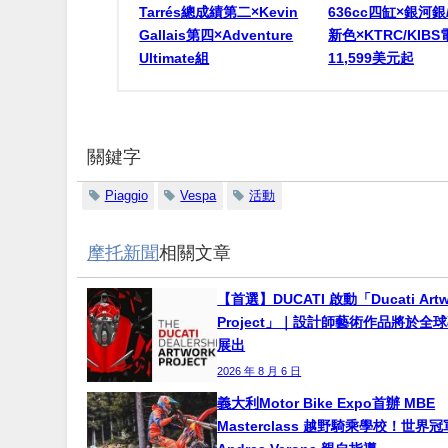
Tarrés總成績第二×Kevin
636cc四缸×銀河
Gallais第四×Adventure
新色×KTRC/KIB
Ultimate組
11,599美元起
關鍵字
Piaggio
Vespa
活動
摩托新聞
相關文章
【首選】DUCATI 啟動「Ducati Artw
Project」｜設計師藝術作品將於全
展出
2026 年 8 月 6 日
義大利Motor Bike Expo首辦 MBE
Masterclass 越野騎乘學校！世界冠