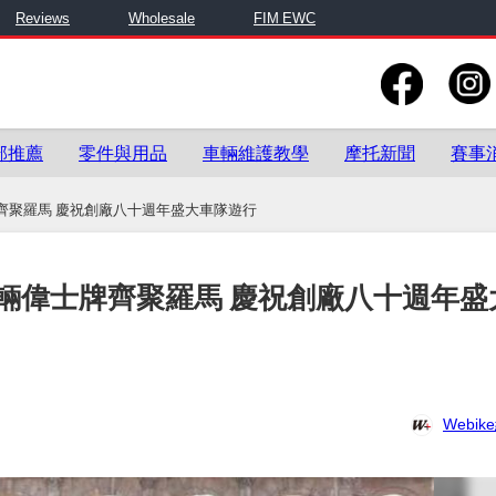
Reviews
Wholesale
FIM EWC
部推薦
零件與用品
車輛維護教學
摩托新聞
賽事
齊聚羅馬 慶祝創廠八十週年盛大車隊遊行
輛偉士牌齊聚羅馬 慶祝創廠八十週年盛
Webi