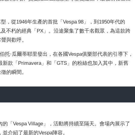
，從1946年生產的首批「Vespa 98」，到1950年代的
BB」，以及不朽的經典「PX」。沿途聚集了數千名觀眾，為這款跨
掌聲與歡呼。
eri）羅伯托·瓜爾蒂耶里發出，在各國Vespa俱樂部代表的引導下，
款「Primavera」和「GTS」的粉絲也加入其中，新舊
象徵的瞬間。
Vespa Village」，活動將持續至隔天。會場內展示了
並介紹了最新的Vespa陣容。