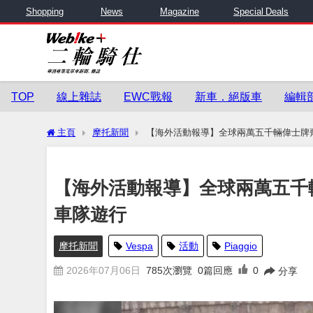
Shopping
News
Magazine
Special Deals
TOP
線上雜誌
EWC戰報
新車．絕版車
編輯
主頁
摩托新聞
【海外活動報導】全球兩萬五千輛偉士牌
【海外活動報導】全球兩萬五千
車隊遊行
摩托新聞
Vespa
活動
Piaggio
2026年07月06日
785
次瀏覽
0篇回應
0
分享