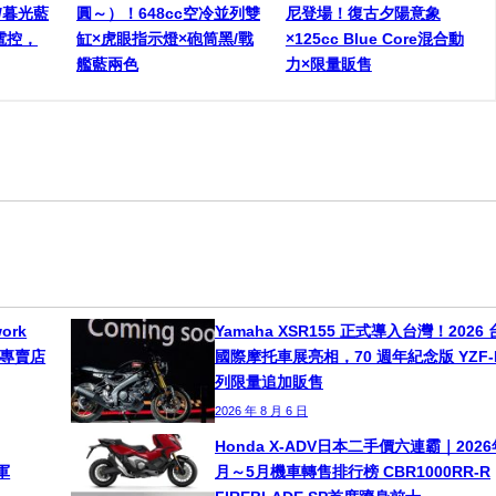
銀/暮光藍
圓～）！648cc空冷並列雙
尼登場！復古夕陽意象
S電控，
缸×虎眼指示燈×砲筒黑/戰
×125cc Blue Core混合動
艦藍兩色
力×限量販售
ork
Yamaha XSR155 正式導入台灣！2026
球專賣店
國際摩托車展亮相，70 週年紀念版 YZF-
列限量追加販售
2026 年 8 月 6 日
Honda X-ADV日本二手價六連霸｜2026
軍
月～5月機車轉售排行榜 CBR1000RR-R