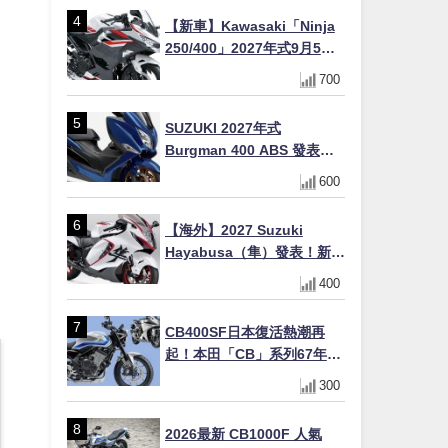
十
【新車】Kawasaki「Ninja
250/400」2027年式9月5日
日本發售！新塗裝登場×價格
700
不變×輔助滑動式離合器
×LED頭燈標配
SUZUKI 2027年式
Burgman 400 ABS 發表！
8/18日本上市、支援E10汽油
600
售價98萬100日圓
【海外】2027 Suzuki
Hayabusa（隼）發表！新增
Special Edition 特仕版，全
400
新珍珠白塗裝與專屬配備登
場
CB400SF日本復活熱潮再
起！本田「CB」系列67年傳
奇解密 與CBR差異一次搞懂
300
2026最新 CB1000F 人氣