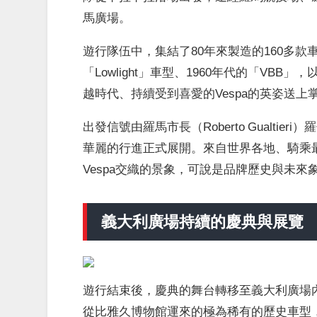
馬廣場。
遊行隊伍中，集結了80年來製造的160多款車型
「Lowlight」車型、1960年代的「V
越時代、持續受到喜愛的Vespa的英姿送上
出發信號由羅馬市長（Roberto Gualti
華麗的行進正式展開。來自世界各地、騎乘最新
Vespa交織的景象，可說是品牌歷史與未來
義大利廣場持續的慶典與展覽
遊行結束後，慶典的舞台轉移至義大利廣場內的「
從比雅久博物館運來的極為稀有的歷史車型，