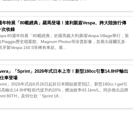
80週年特展「80載經典」羅馬登場！達利親簽Vespa、跨大陸旅行傳
一次收錄
espa 80週年特展「80載經典」於羅馬義大利廣場Vespa Village舉行，策
ll匯集Piaggio歷史檔案館、Magnum Photos等珍貴影像，並展出薩爾瓦多·
Vespa 150 S等稀有車款。展...
vera」「Sprint」2026年式日本上市！新型180cc引擎14.8HP輸出
特仕車登場
「Sprint」2026年式自6月26日起於日本開始接受預訂。新型180cc I-get引
高輸出14.8HP較前代提升約20%，燃油效率43.1km/L。同步推出品牌
 80TH」及特仕款「Sprint 18...