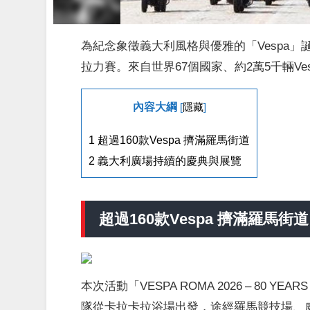
為紀念象徵義大利風格與優雅的「Vespa」誕
拉力賽。來自世界67個國家、約2萬5千輛V
內容大綱
[
隱藏
]
1
超過160款Vespa 擠滿羅馬街道
2
義大利廣場持續的慶典與展覽
超過160款Vespa 擠滿羅馬街道
本次活動「VESPA ROMA 2026 – 80 
隊從卡拉卡拉浴場出發，途經羅馬競技場、