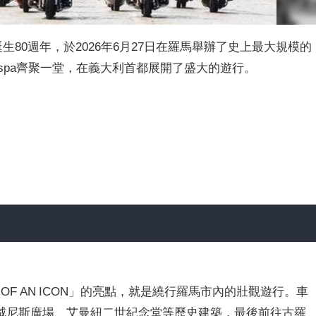
生80週年，於2026年6月27日在羅馬舉辦了史上最大規模的
espa齊聚一堂，在義大利首都展開了盛大的遊行。
YEARS OF AN ICON」的亮點，就是繞行羅馬市內的壯觀遊行。車
威尼斯廣場、艾曼紐二世紀念堂等歷史建築，最後前往古羅