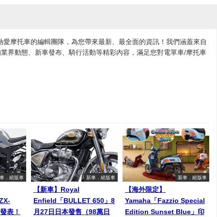
各地熱愛摩托車的編輯團隊，為您帶來最新、最全面的資訊！我們涵蓋來自
業界動態、新車發布、騎行活動等精彩內容，滿足您對電單車/摩托車
車．絕版車
新車．絕版車
新車．絕版車
【新車】Royal
【海外限定】
ZX-
Enfield「BULLET 650」8
Yamaha「Fazzio Special
美發表！
月27日日本發售（98萬日
Edition Sunset Blue」印