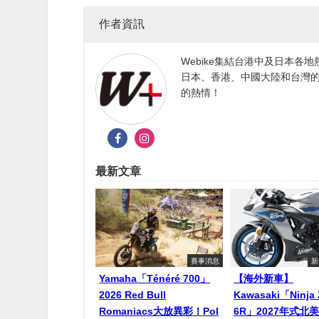
作者資訊
Webike集結台港中及日本
日本、香港、中國大陸和台灣的
的熱情！
最新文章
賽事消息
新
Yamaha「Ténéré 700」
【海外新車】
2026 Red Bull
Kawasaki「Ninja 
Romaniacs大放異彩！Pol
6R」2027年式北