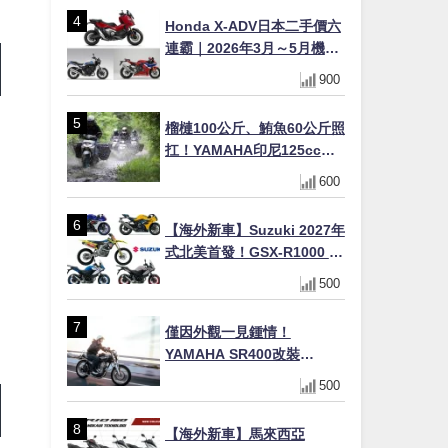
×LED頭燈標配
Honda X-ADV日本二手價六
連霸｜2026年3月～5月機車
轉售排行榜 CBR1000RR-R
900
FIREBLADE SP首度躋身前
十
榴槤100公斤、鮪魚60公斤照
扛！YAMAHA印尼125cc速
克達Gear Ultima 2740公里
600
耐操實測
【海外新車】Suzuki 2027年
式北美首發！GSX-R1000 40
週年紀念×SV-7GX新款跨界
500
車×RM-Z450 Ken Roczen
冠軍套件
僅因外觀一見鍾情！
YAMAHA SR400改裝
Tracker風格｜ 女車主的機車
500
人生蛻變記
【海外新車】馬來西亞