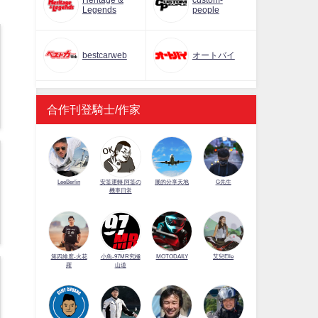
Heritage &
custom-
Legends
people
bestcarweb
オートバイ
合作刊登騎士/作家
LeeBerlin
安筌運轉 阿筌の
展的分享天地
G先生
機車日常
第四維度-火花
小魚-97MR究極
MOTODAILY
艾兒Elle
羅
山道