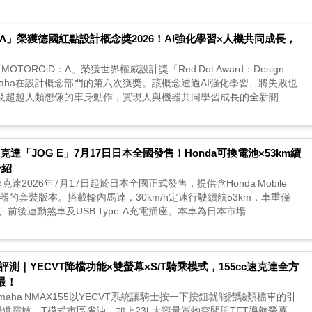
iD:Λ」榮獲德國紅點設計概念獎2026！AI強化學習×人機共同成長，
「MOTOROiD：Λ」榮獲世界權威設計獎「Red Dot Award：Design
，為Yamaha在設計概念部門的第六次獲獎。該概念透過AI強化學習、將失敗也
超越人類想像的車身動作，實現人與機器共同學習成長的全新關...
克達「JOG E」7月17日日本全國發售！Honda可換電池×53km續
介紹
速克達2026年7月17日起於日本全國正式發售，提供含Honda Mobile
池及充電器的套裝版本。搭載輪內馬達，30km/h定速行駛續航53km，車重僅
前後連動煞車及USB Type-A充電插座。本車為日本市場...
5試駕評測｜YECVT降檔功能×雙螢幕×S/T騎乘模式，155cc速克達全方
最！
maha NMAX155以YECVT系統讓騎士按一下按鈕就能體驗類檔車的引
道靈敏、T模式市區省油，加上23L大容量置物空間與TFT導航螢幕，