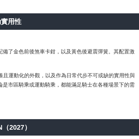
勤實用性
配備了金色前後煞車卡鉗，以及黃色後避震彈簧。其配置激
的緊湊且運動化的外觀，以及作為日常代步不可或缺的實用性與
論是市區騎乘或運動騎乘，都能滿足騎士在各種場景下的需
ON（2027）