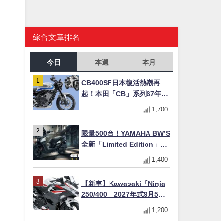
綜合文章排名
今日
本週
本月
CB400SF日本復活熱潮再
起！本田「CB」系列67年傳
奇解密 與CBR差異一次搞懂
1,700
限量500台！YAMAHA BW’S
全新「Limited Edition」都
市探索限定色 GOOPiMADE
1,400
聯名包同步登場
【新車】Kawasaki「Ninja
250/400」2027年式9月5日
日本發售！新塗裝登場×價格
1,200
不變×輔助滑動式離合器