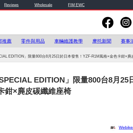
Reviews
Wholesale
FIM EWC
部推薦
零件與用品
車輛維護教學
摩托新聞
賽事
ECIAL EDITION」限量800台8月25日於日本發售！YZF-R1M風格×金色卡鉗×
SPECIAL EDITION」限量800台8月2
色卡鉗×麂皮碳纖維座椅
Webi