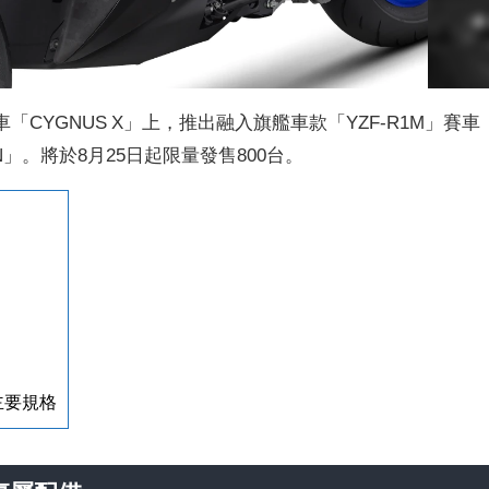
「CYGNUS X」上，推出融入旗艦車款「YZF-R1M」賽車
TION」。將於8月25日起限量發售800台。
）主要規格