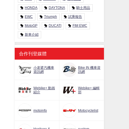
HONDA
DAYTONA
騎士用品
EWC
Triumph
試乘報告
MotoGP
DUCATI
FIM EWC
新車介紹
合作刊登媒體
小老婆汽機車
Bike IN 機車資
資訊網
訊網
Webike+ 動画
Webike+ 編輯
紹介
部
motoinfo
Motocyclelist