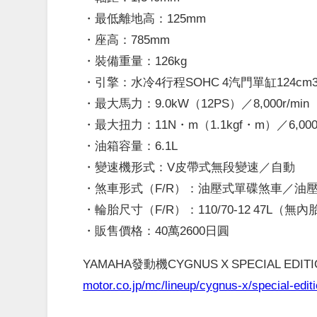
・最低離地高：125mm
・座高：785mm
・裝備重量：126kg
・引擎：水冷4行程SOHC 4汽門單缸124cm
・最大馬力：9.0kW（12PS）／8,000r/min
・最大扭力：11N・m（1.1kgf・m）／6,000r
・油箱容量：6.1L
・變速機形式：V皮帶式無段變速／自動
・煞車形式（F/R）：油壓式單碟煞車／油
・輪胎尺寸（F/R）：110/70-12 47L（無內胎
・販售價格：40萬2600日圓
YAMAHA發動機CYGNUS X SPECIAL EDI
motor.co.jp/mc/lineup/cygnus-x/special-editi