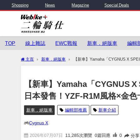
Shopping
News
Magazine
Special Deals
TOP
線上雜誌
EWC戰報
新車．絕版車
編輯
主頁
新車．絕版車
【新車】Yamaha「CYGNUS X SP
座椅
【新車】Yamaha「CYGNUS X 
日本發售！YZF-R1M風格×金
新車．絕版車
編輯部推薦
新車介紹
Cygnus X
2026年07月07日
11,285
次瀏覽
0篇回應
0
分享