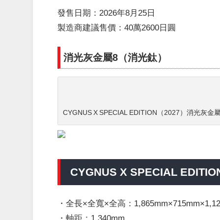
發售日期：2026年8月25日
製造商建議售價：40萬2600日圓
消光灰金屬8（消光鈦）
CYGNUS X SPECIAL EDITION（2027）消光
CYGNUS X SPECIAL EDIT
・全長×全寬×全高：1,865mm×715mm×1,1
・軸距：1,340mm