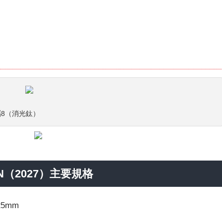
灰金屬8（消光鈦）
ION（2027）主要規格
25mm