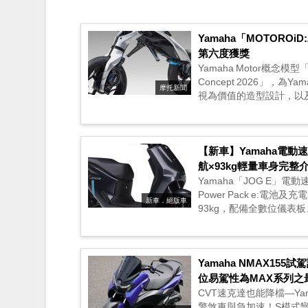
Yamaha「MOTORO
第六度獲獎
Yamaha Motor概念模型
Concept 2026」
摩托新聞
視為價值的造型設計，以及
【新車】Yamaha電動速
航×93kg輕量車身完整
Yamaha「JOG E」電動
Power Pack e:電
新車．絕版車
93kg，配備全數位儀表板、
Yamaha NMAX15
位易駕性為MAX系列之
CVT速克達也能降檔—Ya
擎煞車與急加速！S模式彎