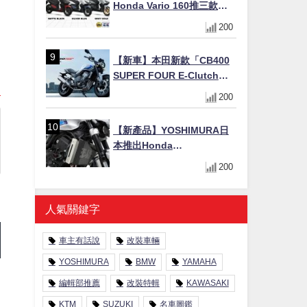
Honda Vario 160推三款新
色！售價10,498令吉(約台幣
200
7.1萬/港幣1.99萬)
【新車】本田新款「CB400
SUPER FOUR E-Clutch」
99萬8800日圓上市 8/21登場
200
新設計直列四缸引擎58匹馬
力動力升級
【新產品】YOSHIMURA日
本推出Honda
CB1000F/CB1000 HORNET
200
專用水箱護網，六角網紋設
計質感升級
人氣關鍵字
車主有話說
改裝車輛
YOSHIMURA
BMW
YAMAHA
編輯部推薦
改裝特輯
KAWASAKI
KTM
SUZUKI
名車圖鑑