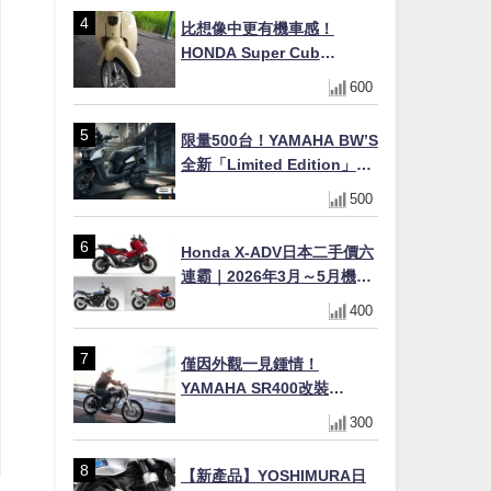
×LED頭燈標配
比想像中更有機車感！
HONDA Super Cub
110【Webike愛車精選】
600
限量500台！YAMAHA BW’S
全新「Limited Edition」都
市探索限定色 GOOPiMADE
500
聯名包同步登場
Honda X-ADV日本二手價六
連霸｜2026年3月～5月機車
轉售排行榜 CBR1000RR-R
400
FIREBLADE SP首度躋身前
十
僅因外觀一見鍾情！
YAMAHA SR400改裝
Tracker風格｜ 女車主的機車
300
人生蛻變記
【新產品】YOSHIMURA日