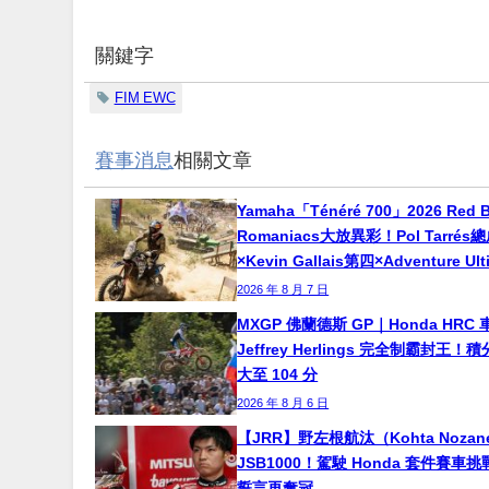
關鍵字
FIM EWC
賽事消息
相關文章
Yamaha「Ténéré 700」2026 Red B
Romaniacs大放異彩！Pol Tarré
×Kevin Gallais第四×Adventure Ul
2026 年 8 月 7 日
MXGP 佛蘭德斯 GP｜Honda HRC 
Jeffrey Herlings 完全制霸封王
大至 104 分
2026 年 8 月 6 日
【JRR】野左根航汰（Kohta Noza
JSB1000！駕駛 Honda 套件賽車
誓言再奪冠