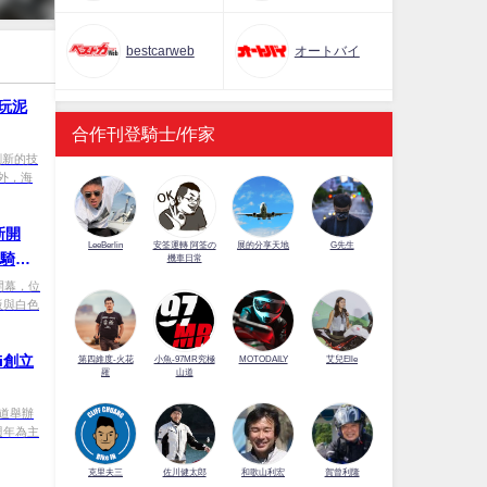
bestcarweb
オートバイ
你玩泥
合作刊登騎士/作家
創新的技
外，海
新開
LeeBerlin
安筌運轉 阿筌の
展的分享天地
G先生
×騎士
機車日常
新開幕，位
板與白色
ti創立
第四維度-火花
小魚-97MR究極
MOTODAILY
艾兒Elle
羅
山道
f
賽道舉辦
0週年為主
佐川健太郎
克里夫三
和歌山利宏
賀曾利隆