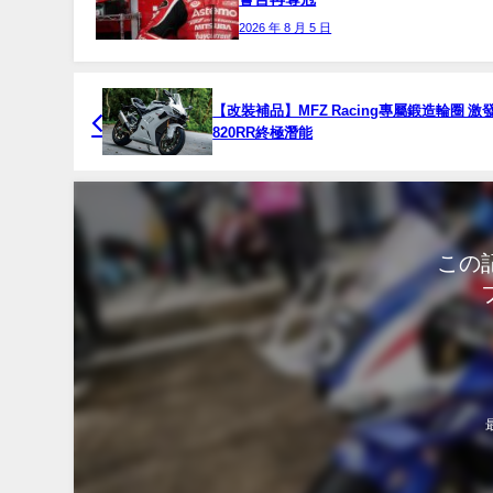
2026 年 8 月 5 日
【改裝補品】MFZ Racing專屬鍛造輪圈 激
820RR終極潛能
この