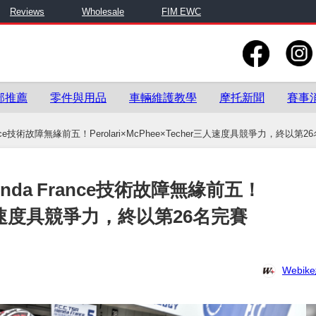
Reviews
Wholesale
FIM EWC
部推薦
零件與用品
車輛維護教學
摩托新聞
賽事
 France技術故障無緣前五！Perolari×McPhee×Techer三人速度具競爭力，終以第2
Honda France技術故障無緣前五！
er三人速度具競爭力，終以第26名完賽
Webi