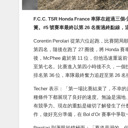
F.C.C. TSR Honda France 
簣。#5 號賽車最終以第 26 名衝過終點
Corentin Perolari 從第六位起
第四名，隨後在跑了 27 圈後，將 Honda 
後，McPhee 處於第 11 位，但他迅速重返前
至第七名。比賽進入第四小時後不久，一個技術問題
排名第 36 位，車隊最終奮力追趕至第 26 
Techer 表示：「第一場比賽結束了，不
種條件下都展現了良好的速度。無論是濕地
有競爭力。現在的重點是確切了解發生了什
作，做好充分準備，在 Bol d’Or 賽事中
Perolari 則著眼於積極面：「賽道是濕的，但我起步