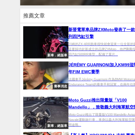
推薦文章
新晉電單車品牌ZXMoto發表了一款
列四汽缸引擎
川崎的ZX-4RR跑車很快就會迎來一位全新
這要歸功於新成立的品牌ZXMoto，他們剛剛
四汽缸500RR車型，配備了翼片...
新車．絕版車
JÉRÉMY GUARNONI加入KM99迎
年FIM EWC賽季
法國車手Jérémy Guarnoni 作為BMW Motorrad
Endurance Team的賽車手和冠軍，在兩年任期
賽事消息
Moto Guzzi推出限量版「V100
Mandello」，致敬義大利海軍航空
Moto Guzzi推出了限量版V100 Mandello Aviaz
Navale運動旅行車，車身以義大利海軍航空
用途戰...
新車．絕版車