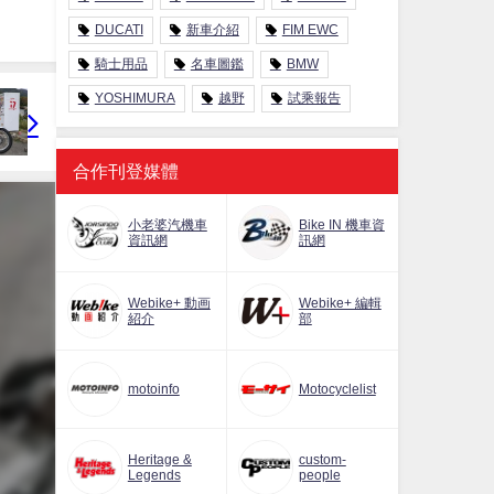
DUCATI
新車介紹
FIM EWC
騎士用品
名車圖鑑
BMW
YOSHIMURA
越野
試乘報告
合作刊登媒體
小老婆汽機車
Bike IN 機車資
資訊網
訊網
Webike+ 動画
Webike+ 編輯
紹介
部
motoinfo
Motocyclelist
Heritage &
custom-
Legends
people