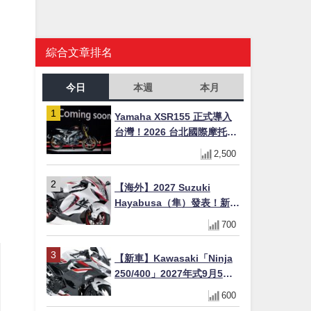
綜合文章排名
作
今日
本週
本月
Yamaha XSR155 正式導入
台灣！2026 台北國際摩托車
展亮相，70 週年紀念版
2,500
YZF-R 系列限量追加販售
【海外】2027 Suzuki
Hayabusa（隼）發表！新增
Special Edition 特仕版，全
700
新珍珠白塗裝與專屬配備登
場
【新車】Kawasaki「Ninja
250/400」2027年式9月5日
日本發售！新塗裝登場×價格
600
不變×輔助滑動式離合器