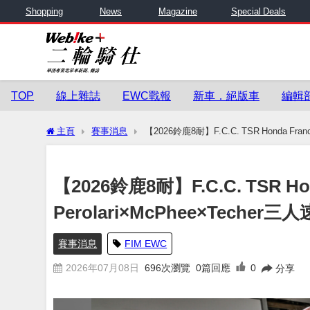
Shopping
News
Magazine
Special Deals
TOP
線上雜誌
EWC戰報
新車．絕版車
編輯
主頁
賽事消息
【2026鈴鹿8耐】F.C.C. TSR Honda
【2026鈴鹿8耐】F.C.C. TSR 
Perolari×McPhee×Tech
賽事消息
FIM EWC
2026年07月08日
696
次瀏覽
0篇回應
0
分享