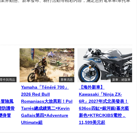
業界動態、新車發布、騎行活動等精彩內容，滿足您對電單車/摩托車
零件與用品
賽事消息
新車．絕版車
Yamaha「Ténéré 700」
【海外新車】
2026 Red Bull
Kawasaki「Ninja ZX-
een冒險風
Romaniacs大放異彩！Pol
6R」2027年式北美發表！
燈防護骨
Tarrés總成績第二×Kevin
636cc四缸×銀河銀/暮光藍
變身冒
Gallais第四×Adventure
新色×KTRC/KIBS電控，
Ultimate組
11,599美元起