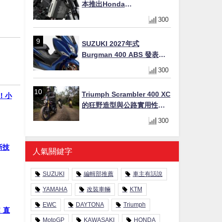
本推出Honda
CB1000F/CB1000 HORNET
300
專用水箱護網，六角網紋設
計質感升級
SUZUKI 2027年式
Burgman 400 ABS 發表！
8/18日本上市、支援E10汽油
300
售價98萬100日圓
Triumph Scrambler 400 XC
戰！小
的狂野造型與公路實用性的
完美結合
300
新技
人氣關鍵字
SUZUKI
編輯部推薦
車主有話說
YAMAHA
改裝車輛
KTM
EWC
DAYTONA
Triumph
！直
MotoGP
KAWASAKI
HONDA