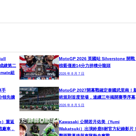
ull
MotoGP 2026 英國站 Silverstone 開
s總成績第二
椋藍僅差14分力拚積分龍頭
timate組
2026 年 8 月 7 日
車手
MotoGP 2027開幕戰確定泰國武里南！
！積分領先擴
術規則首度登場，連續三年揭開賽季序幕
2026 年 8 月 5 日
ne）重返
Kawasaki 公開若月佑美（Yumi
挑戰廠車，
Wakatsuki）出演鈴鹿8耐官方紀錄影片
擊雨戰幕後與車隊熱血奮戰