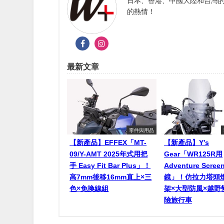
日本、香港、中國大陸和台灣的
的熱情！
最新文章
零件與用品
【新產品】EFFEX「MT-
【新產品】Y’s
09/Y-AMT 2025年式用把
Gear「WR125R用
手 Easy Fit Bar Plus」！
Adventure Scr
高7mm後移16mm直上×三
鏡」！仿拉力塔頭
色×免換線組
架×大型防風×越野
險旅行車