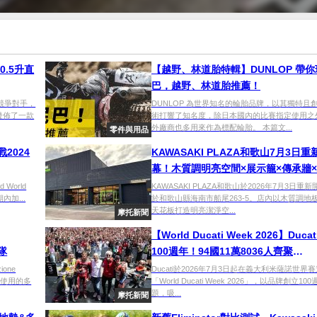
0.5升直
【越野、林道胎特輯】DUNLOP 帶
巴，越野、林道胎推薦！
的競爭對手，
DUNLOP 為世界知名的輪胎品牌，以其獨特且
發佈了一款
術打響了知名度，除日本國內的比賽指定使用之
外廠商也多用來作為標配輪胎。 本篇文...
零件與用品
戰2024
KAWASAKI PLAZA和歌山7月3日重
幕！木質調明亮空間×展示籠×傳承牆
交流空間全面升級
 World
KAWASAKI PLAZA和歌山於2026年7月3日重
內加...
於和歌山縣海南市船尾263-5。店內以木質調地
天花板打造明亮潔淨空...
摩托新聞
【World Ducati Week 2026】Duca
隊
100週年！94國11萬8036人齊聚
Misano×Bulega奪冠Lenovo Race o
ione
Ducati於2026年7月3日起在義大利米薩諾世界
隊使用的多
「World Ducati Week 2026」，以品牌創立10
Champions×無人機表演
題，吸...
摩托新聞