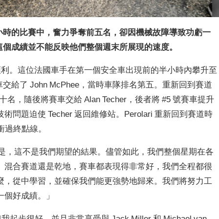
車隊在超過三個小時的比賽中，奮力爭奪前五名，卻因機械故障導致功虧一
線，這個成績並不能反映他們整個週末所展現的速度。
跑，比賽開局順利。這位法國車手在第一個安全車出現前的半小時內攀升至
賽車交給了 John McPhee，當時車隊排名第五。重新回到賽道
十名，隨後將賽車交給 Alan Techer，後者將 #5 號賽車提升
迫使 Techer 返回維修站。Perolari 重新回到賽道時
名衝過終點線。
幸的是，這不是我們期望的結果。儘管如此，我們整個星期在各
、混合賽道還是乾地，賽車都表現得非常好，我們全程都很
麼，從中學習，並確保我們能更強勢地歸來。我們將努力工
爭取一個好成績。」
很好，並且非常享受與 Jack Miller 和 Michael van