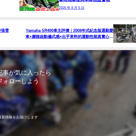
2026 年 8 月 5 日
發張雪
Yamaha SR400車主評價｜2008年式紀念版通勤愛
車×腳踏啟動儀式感×出乎意料的運動性能真實心得
【Webike愛車精選】
記事が気に入ったら
フォローしよう
最新情報をお届けします