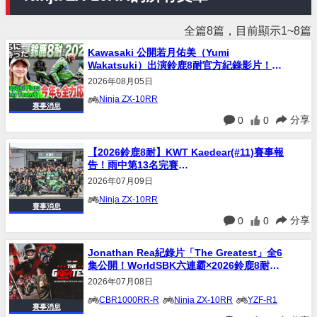
全篇8篇，目前顯示1~8篇
Kawasaki 公開若月佑美（Yumi
Wakatsuki）出演鈴鹿8耐官方紀錄影片！直
擊雨戰幕後與車隊熱血奮戰
2026年08月05日
Ninja ZX-10RR
賽事消息
分享
0
0
【2026鈴鹿8耐】KWT Kaedear(#11)賽事報
告！雨中第13名完賽
×Ramos×Gamarino×LeBlanc三車手心聲全
2026年07月09日
公開
Ninja ZX-10RR
賽事消息
分享
0
0
Jonathan Rea紀錄片「The Greatest」全6
集公開！WorldSBK六連霸×2026鈴鹿8耐奪
冠×從本田到川崎、山葉完整職業生涯
2026年07月08日
CBR1000RR-R
Ninja ZX-10RR
YZF-R1
賽事消息