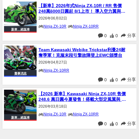
【新車】2026年式Ninja ZX-10R / RR 售價
248萬6000日圓起 8/1上市！ 導入空力翼與
TFT儀表邁入新世代
2026年06月02日
Ninja ZX-10R
Ninja ZX-10RR
新車．絕版車
分享
0
0
Team Kawasaki Webike Trickstar利曼24耐
奪季軍！克服末段引擎故障登上EWC頒獎台
2026年04月27日
Ninja ZX-10RR
賽事消息
分享
0
0
【2026 新車】Kawasaki Ninja ZX-10R 售價
248.6 萬日圓今夏發售！搭載大型定風翼與 5
年最強改款
2026年03月18日
Ninja ZX-10R
Ninja ZX-10RR
新車．絕版車
分享
0
0