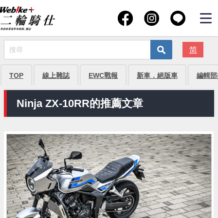
简
TOP
線上雜誌
EWC戰報
新車．絕版車
編輯部
Ninja ZX-10RR的推薦文章