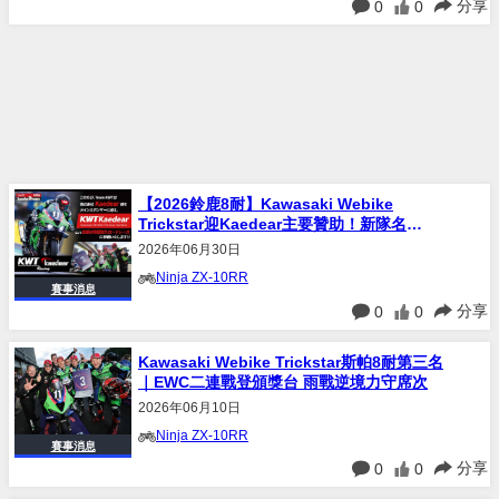
分享
0
0
【2026鈴鹿8耐】Kawasaki Webike
Trickstar迎Kaedear主要贊助！新隊名
「KWT Kaedear」挑戰主場賽事
2026年06月30日
Ninja ZX-10RR
賽事消息
分享
0
0
Kawasaki Webike Trickstar斯帕8耐第三名
｜EWC二連戰登頒獎台 雨戰逆境力守席次
2026年06月10日
Ninja ZX-10RR
賽事消息
分享
0
0