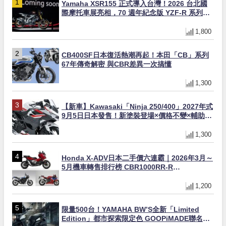
Yamaha XSR155 正式導入台灣！2026 台北國
際摩托車展亮相，70 週年紀念版 YZF-R 系列限
量追加販售
1,800
CB400SF日本復活熱潮再起！本田「CB」系列
67年傳奇解密 與CBR差異一次搞懂
1,300
【新車】Kawasaki「Ninja 250/400」2027年式
9月5日日本發售！新塗裝登場×價格不變×輔助滑
動式離合器×LED頭燈標配
1,300
Honda X-ADV日本二手價六連霸｜2026年3月～
5月機車轉售排行榜 CBR1000RR-R
FIREBLADE SP首度躋身前十
1,200
限量500台！YAMAHA BW’S全新「Limited
Edition」都市探索限定色 GOOPiMADE聯名包