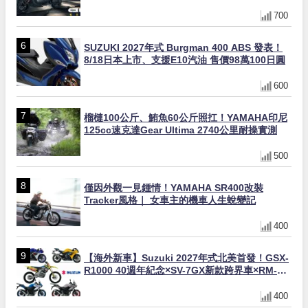
同步登場
700
SUZUKI 2027年式 Burgman 400 ABS 發表！
8/18日本上市、支援E10汽油 售價98萬100日圓
600
榴槤100公斤、鮪魚60公斤照扛！YAMAHA印尼
125cc速克達Gear Ultima 2740公里耐操實測
500
僅因外觀一見鍾情！YAMAHA SR400改裝
Tracker風格｜ 女車主的機車人生蛻變記
400
【海外新車】Suzuki 2027年式北美首發！GSX-
R1000 40週年紀念×SV-7GX新款跨界車×RM-
Z450 Ken Roczen冠軍套件
400