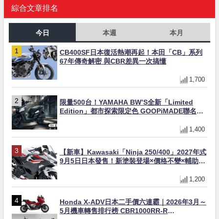
綜合文章排名
今日
本週
本月
CB400SF日本復活熱潮再起！本田「CB」系列
67年傳奇解密 與CBR差異一次搞懂
1,700
限量500台！YAMAHA BW’S全新「Limited
Edition」都市探索限定色 GOOPiMADE聯名包
同步登場
1,400
【新車】Kawasaki「Ninja 250/400」2027年式
9月5日日本發售！新塗裝登場×價格不變×輔助滑
動式離合器×LED頭燈標配
1,200
Honda X-ADV日本二手價六連霸｜2026年3月～
5月機車轉售排行榜 CBR1000RR-R