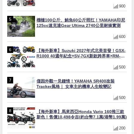
FIREBLADE SP首度躋身前十
900
榴槤100公斤、鮪魚60公斤照扛！YAMAHA印尼
125cc速克達Gear Ultima 2740公里耐操實測
600
【海外新車】Suzuki 2027年式北美首發！GSX-
R1000 40週年紀念×SV-7GX新款跨界車×RM-
Z450 Ken Roczen冠軍套件
500
僅因外觀一見鍾情！YAMAHA SR400改裝
Tracker風格｜ 女車主的機車人生蛻變記
500
【海外新車】馬來西亞Honda Vario 160推三款
新色！售價10,498令吉(約台幣7.1萬/港幣1.99萬)
200