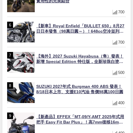
實用性的完美結合
700
【新車】Royal Enfield「BULLET 650」8月27
日日本發售（98萬日圓～）！648cc空冷並列雙
缸×虎眼指示燈×砲筒黑/戰艦藍兩色
700
【海外】2027 Suzuki Hayabusa（隼）發表！
新增 Special Edition 特仕版，全新珍珠白塗裝
與專屬配備登場
500
SUZUKI 2027年式 Burgman 400 ABS 發表！
8/18日本上市、支援E10汽油 售價98萬100日圓
400
【新產品】EFFEX「MT-09/Y-AMT 2025年式用
把手 Easy Fit Bar Plus」！高7mm後移16mm
直上×三色×免換線組