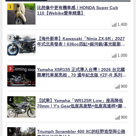
比想像中更有機車感！HONDA Super Cub
110【Webike愛車精選】
1,400
【海外新車】Kawasaki「Ninja ZX-6R」2027
年式北美發表！636cc四缸×銀河銀/暮光藍新色
×KTRC/KIBS電控，11,599美元起
1,000
Yamaha XSR155 正式導入台灣！2026 台北國
際摩托車展亮相，70 週年紀念版 YZF-R 系列限
量追加販售
900
【試乘】Yamaha「WR125R Low」座高降低
70mm！Y’s Gear低座高座墊×低座高連桿×腳踏
著地感大幅改善，越野初學者推薦
900
Triumph Scrambler 400 XC的狂野造型與公路