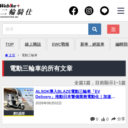
简
TOP
線上雜誌
EWC戰報
新車．絕版車
編輯部
主頁
電動三輪車
電動三輪車的所有文章
全篇1篇，目前顯示1~1篇
ALSOK導入BLAZE電動三輪車「EV
Delivery」推動日本警備業務電動化｜加速減
碳與永續物流轉型
2026年06月02日
摩托新聞
分享
0
0