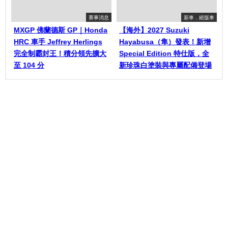
賽事消息
新車．絕版車
MXGP 佛蘭德斯 GP｜Honda
【海外】2027 Suzuki
HRC 車手 Jeffrey Herlings
Hayabusa（隼）發表！新增
完全制霸封王！積分領先擴大
Special Edition 特仕版，全
至 104 分
新珍珠白塗裝與專屬配備登場