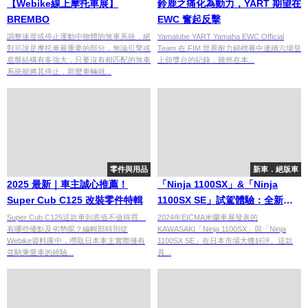
【Webike線上摩托車展】
鈴鹿之痛化為動力，YART 期望在
BREMBO
EWC 奮起反擊
調整速度或停止運動中物體的煞車系統，絕
Yamalube YART Yamaha EWC Official
對可說是摩托車最重要的部分，無論引擎或
Team 在 FIM 世界耐力錦標賽中連續六場登
底盤結構有多強大，只要沒有相匹配的煞車
上頒獎台的紀錄，雖然在本...
系統能將其停止，那麼車輛就...
零件與用品
新車．絕版車
2025 最新｜車主誠心推薦！
「Ninja 1100SX」&「Ninja
Super Cub C125 改裝零件特輯
1100SX SE」試駕體驗：全新引
擎與實用配備登場！
Super Cub C125這款車到底值不值得買、
2024年EICMA米蘭車展發表的
有哪些優點及劣勢呢？編輯部特別從
KAWASAKI「Ninja 1100SX」與「Ninja
Webike資料庫中，撈取日本車主實際擁有
1100SX SE」在日本市場大獲好評。這款
並騎乘愛車的經驗...
具...