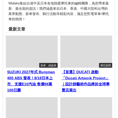
Webike集結台港中及日本各地熱愛摩托車的編輯團隊，為您帶來最
新、最全面的資訊！我們涵蓋來自日本、香港、中國大陸和台灣的
業界動態、新車發布、騎行活動等精彩內容，滿足您對電單車/摩托
車的熱情！
最新文章
新車．絕版車
摩托新聞
SUZUKI 2027年式 Burgman
【首選】DUCATI 啟動
400 ABS 發表！8/18日本上
「Ducati Artwork Project」
市、支援E10汽油 售價98萬
｜設計師藝術作品將於全球專
100日圓
賣店展出