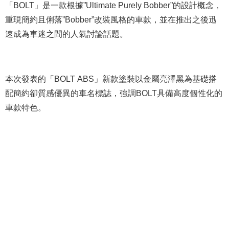
「BOLT」是一款根據”Ultimate Purely Bobber”的設計概念，
重現簡約且俐落”Bobber”改裝風格的車款，並在推出之後迅
速成為車迷之間的人氣討論話題。
本次發表的「BOLT ABS」新款塗裝以金屬亮澤黑為基礎搭
配簡約卻質感優異的車名標誌，強調BOLT具備高度個性化的
車款特色。