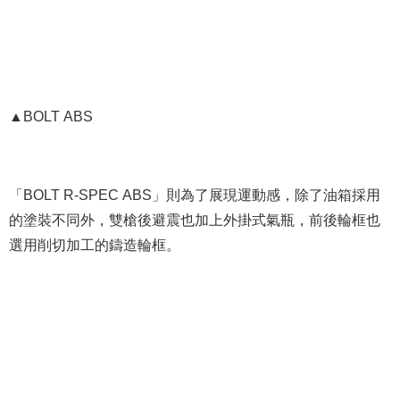
▲BOLT ABS
「BOLT R-SPEC ABS」則為了展現運動感，除了油箱採用
的塗裝不同外，雙槍後避震也加上外掛式氣瓶，前後輪框也
選用削切加工的鑄造輪框。