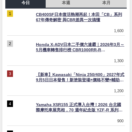
今日
本週
本月
CB400SF日本復活熱潮再起！本田「CB」系列
67年傳奇解密 與CBR差異一次搞懂
1,600
Honda X-ADV日本二手價六連霸｜2026年3月～
5月機車轉售排行榜 CBR1000RR-R
FIREBLADE SP首度躋身前十
1,300
【新車】Kawasaki「Ninja 250/400」2027年式
9月5日日本發售！新塗裝登場×價格不變×輔助滑
動式離合器×LED頭燈標配
1,200
Yamaha XSR155 正式導入台灣！2026 台北國
際摩托車展亮相，70 週年紀念版 YZF-R 系列限
量追加販售
900