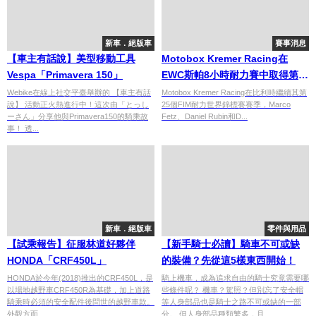
新車．絕版車
賽事消息
【車主有話說】美型移動工具
Motobox Kremer Racing在
Vespa「Primavera 150」
EWC斯帕8小時耐力賽中取得第八
名
Webike在線上社交平臺舉辦的 【車主有話
Motobox Kremer Racing在比利時繼續其第
說】 活動正火熱進行中！這次由「とっし
25個FIM耐力世界錦標賽賽季，Marco
ーさん」分享他與Primavera150的騎乘故
Fetz、Daniel Rubin和D...
事！ 透...
新車．絕版車
零件與用品
【試乘報告】征服林道好夥伴
【新手騎士必讀】騎車不可或缺
HONDA「CRF450L」
的裝備？先從這5樣東西開始！
HONDA於今年(2018)推出的CRF450L，是
騎上機車，成為追求自由的騎士究竟需要哪
以場地越野車CRF450R為基礎，加上道路
些條件呢？ 機車？駕照？但別忘了安全帽
騎乘時必須的安全配件後問世的越野車款。
等人身部品也是騎士之路不可或缺的一部
外觀方面...
分。 但人身部品種類繁多，且...