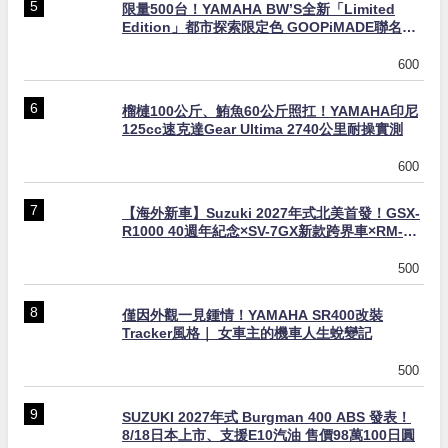
限量500台！YAMAHA BW’S全新「Limited
Edition」都市探索限定色 GOOPiMADE聯名包
同步登場
600
榴槤100公斤、鮪魚60公斤照扛！YAMAHA印尼
125cc速克達Gear Ultima 2740公里耐操實測
600
【海外新車】Suzuki 2027年式北美首發！GSX-
R1000 40週年紀念×SV-7GX新款跨界車×RM-
Z450 Ken Roczen冠軍套件
500
僅因外觀一見鍾情！YAMAHA SR400改裝
Tracker風格｜ 女車主的機車人生蛻變記
500
SUZUKI 2027年式 Burgman 400 ABS 發表！
8/18日本上市、支援E10汽油 售價98萬100日圓