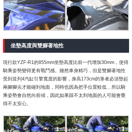
坐墊高度與雙腳著地性
現行款YZF-R1的855mm坐墊高度比前一代增加30mm，使得
騎乘姿勢變得更有戰鬥感。雖然車身精巧，但是雙腳著地性
受到並列4汽缸引擎寬度的影響，身高173cm的筆者必須墊起
兩腳腳尖才能碰到地面，同時也因為把手位置較低，所以騎
乘姿勢會自然向前傾，因此如果踩不太到地面的人可能會覺
得不太安心。