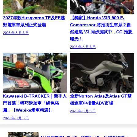
2027年款Husqvarna TE及FE越
【獨家】Honda V3R 900 E-
野電單車系列正式登場
Compressor 將推衍生車系？自
然進氣 V3 同步測試中，CG 預想
2026 年 8 月 6 日
曝光！
2026 年 8 月 6 日
Kawasaki D-TRACKER｜新手入
全新Norton Atlas及Atlas GT雙
門首選！輕巧滑胎車「綠色惡
雄進軍中排量ADV市場
魔」【Webike愛車精選】
2026 年 8 月 5 日
2026 年 8 月 5 日