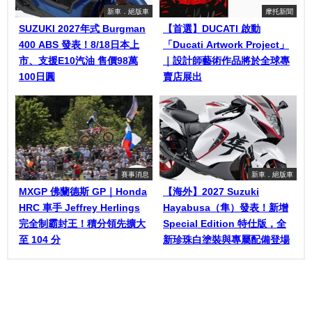
新車．絕版車
摩托新聞
SUZUKI 2027年式 Burgman
【首選】DUCATI 啟動
400 ABS 發表！8/18日本上
「Ducati Artwork Project」
市、支援E10汽油 售價98萬
｜設計師藝術作品將於全球專
100日圓
賣店展出
賽事消息
新車．絕版車
MXGP 佛蘭德斯 GP｜Honda
【海外】2027 Suzuki
HRC 車手 Jeffrey Herlings
Hayabusa（隼）發表！新增
完全制霸封王！積分領先擴大
Special Edition 特仕版，全
至 104 分
新珍珠白塗裝與專屬配備登場