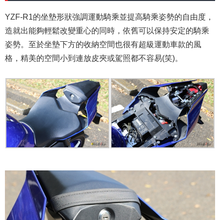
YZF-R1的坐墊形狀強調運動騎乘並提高騎乘姿勢的自由度，
造就出能夠輕鬆改變重心的同時，依舊可以保持安定的騎乘
姿勢。至於坐墊下方的收納空間也很有超級運動車款的風
格，精美的空間小到連放皮夾或駕照都不容易(笑)。