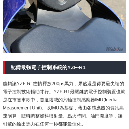
配備最強電子控制系統的YZF-R1
能夠讓YZF-R1盡情釋放200ps馬力，果然還是得要最尖端的
電子控制技術輔助才行。YZF-R1最關鍵的電子控制裝置也就
是在市售車款中，首度搭載的六軸控制感應器IMU(Inertial
Measurement Unit)。以IMU為基礎，藉由各感應器的資訊高
速演算，隨時調整燃料噴射量、點火時間、油門開度等，讓
引擎的輸出馬力在任何一秒都能最佳化。