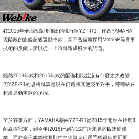
在2015年全面改版後推出的現行款YZF-R1，作為YAMAHA
現階段的旗艦超級運動車款，毫不吝嗇地採用MotoGP等賽事
技術的反饋，所以從一上市就造成極大的話題。
雖然2018年式和2015年式的配備相比並沒有什麼太大改變，
但YZF-R1的規格就算是現在仍遠勝其他競爭對手，穩穩站在
超級運動車款的頂端。
至於賽事方面，YAMAHA藉由YZF-R1從2015年開始在鈴鹿8
耐贏得冠軍，到今年(2018)已經完成前所未見的四連霸偉
業，而在全日本錦標賽則由中須賀克行選手獲得年度冠軍