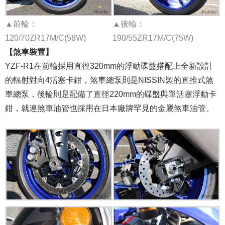
▲前輪：
▲後輪：
120/70ZR17M/C(58W)
190/55ZR17M/C(75W)
【煞車裝置】
YZF-R1在前輪採用直徑320mm的浮動碟盤搭配上全新設計
的輻射對向4活塞卡鉗，煞車總泵則是NISSIN製的直推式煞
車總泵，後輪則是配備了直徑220mm的碟盤與單活塞浮動卡
鉗，就連煞車油管也採用在日本廠牌罕見的金屬煞車油管。