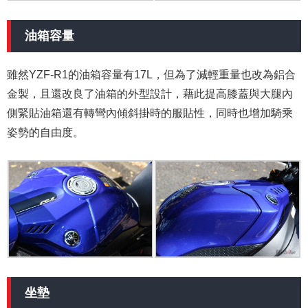
油箱容量
雖然YZF-R1的油箱容量有17L，但為了減輕重量也改為鋁合
金製，且還改良了油箱的外型設計，藉此提高膝蓋與大腿內
側緊貼油箱還有轉彎內傾斜掛時的服貼性，同時也增加騎乘
姿勢的自由度。
坐墊