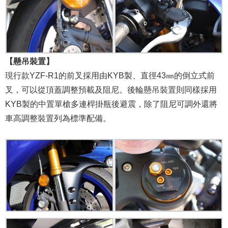
【懸吊裝置】
現行款YZF-R1的前叉採用由KYB製、直徑43㎜的倒立式前
叉，可以從頂蓋調整預載及阻尼。後輪懸吊裝置則同樣採用
KYB製的中置單槍多連桿掛瓶後避震，除了阻尼可調外還將
車高調整裝置列為標準配備。