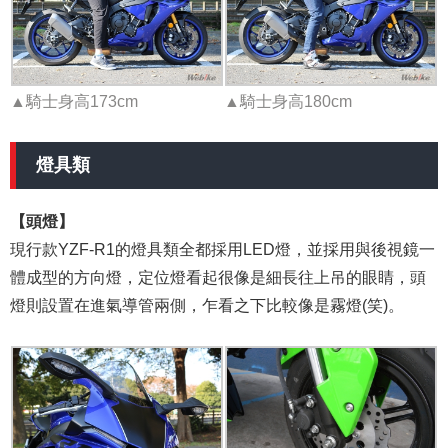
▲騎士身高173cm
▲騎士身高180cm
燈具類
【頭燈】
現行款YZF-R1的燈具類全都採用LED燈，並採用與後視鏡一
體成型的方向燈，定位燈看起很像是細長往上吊的眼睛，頭
燈則設置在進氣導管兩側，乍看之下比較像是霧燈(笑)。