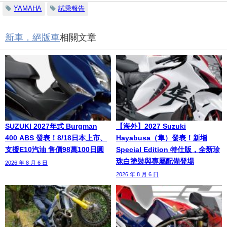
YAMAHA
試乘報告
新車．絕版車
相關文章
SUZUKI 2027年式 Burgman
【海外】2027 Suzuki
400 ABS 發表！8/18日本上市、
Hayabusa（隼）發表！新增
支援E10汽油 售價98萬100日圓
Special Edition 特仕版，全新珍
珠白塗裝與專屬配備登場
2026 年 8 月 6 日
2026 年 8 月 6 日