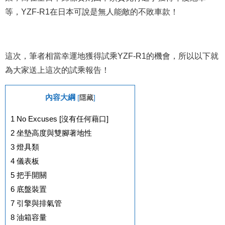
等，YZF-R1在日本可說是無人能敵的不敗車款！
這次，筆者相當幸運地獲得試乘YZF-R1的機會，所以以下就
為大家送上這次的試乘報告！
內容大綱
[
隱藏
]
1
No Excuses [沒有任何藉口]
2
坐墊高度與雙腳著地性
3
燈具類
4
儀表板
5
把手開關
6
底盤裝置
7
引擎與排氣管
8
油箱容量