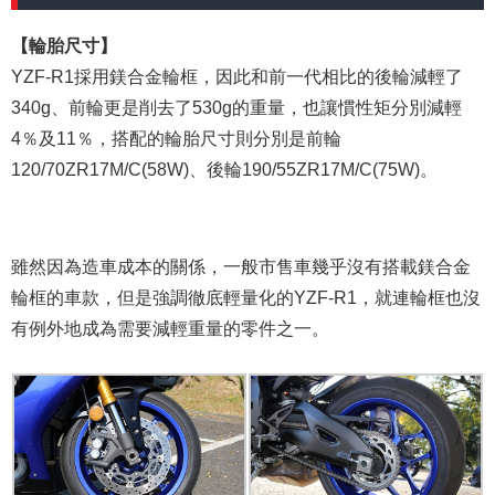
【輪胎尺寸】
YZF-R1採用鎂合金輪框，因此和前一代相比的後輪減輕了
340g、前輪更是削去了530g的重量，也讓慣性矩分別減輕
4％及11％，搭配的輪胎尺寸則分別是前輪
120/70ZR17M/C(58W)、後輪190/55ZR17M/C(75W)。
雖然因為造車成本的關係，一般市售車幾乎沒有搭載鎂合金
輪框的車款，但是強調徹底輕量化的YZF-R1，就連輪框也沒
有例外地成為需要減輕重量的零件之一。