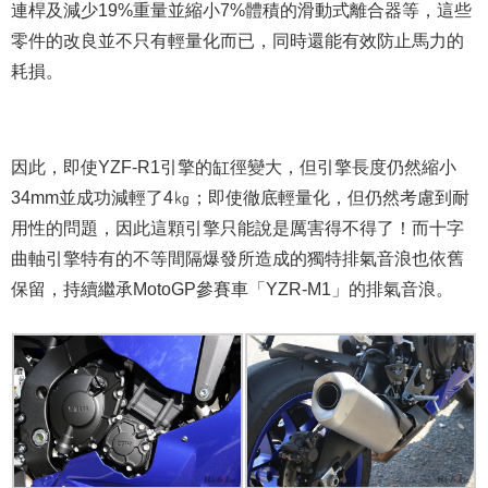
連桿及減少19%重量並縮小7%體積的滑動式離合器等，這些
零件的改良並不只有輕量化而已，同時還能有效防止馬力的
耗損。
因此，即使YZF-R1引擎的缸徑變大，但引擎長度仍然縮小
34mm並成功減輕了4㎏；即使徹底輕量化，但仍然考慮到耐
用性的問題，因此這顆引擎只能說是厲害得不得了！而十字
曲軸引擎特有的不等間隔爆發所造成的獨特排氣音浪也依舊
保留，持續繼承MotoGP參賽車「YZR-M1」的排氣音浪。