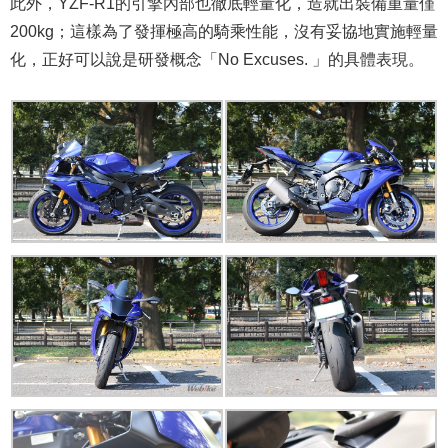
此外，YZF-R1的引擎內部也徹底輕量化，造就出裝備重量僅
200kg；這樣為了發揮極高的騎乘性能，沒有妥協地實施輕量
化，正好可以說是研發概念「No Excuses. 」的具體表現。