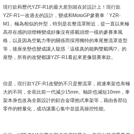
現行款和歷代YZF-R1的最大差別就在於設計上！現行款
YZF-R1一改過去的設計，變成和MotoGP參賽車「YZR-
M1」極為相似的外型，特別是在整流罩附近，從一直以來極
高存在感的頭燈轉變成好像沒有搭載頭燈一樣的參賽車風
格，以及因為空氣力學的關係而採用獨特的車尾整流罩造型
等，後座坐墊也變成讓人疑惑「這樣真的能夠雙載嗎!?」的
座墊，所有的改變都讓YZF-R1看起來更像競賽車款。
但是，現行款YZF-R1改變的不只是整流罩，就連車架也有極
大的不同，全長比前一代減少15mm、軸距也減短10mm，車
架本身也改為全新設計的鋁合金環抱式車架等，藉由各部位
零件的輕量化，成功讓重心集中並提高操控性能。