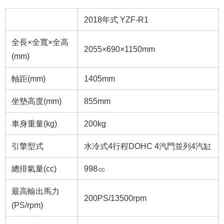
2018年式 YZF-R1
全長×全寬×全高
2055×690×1150mm
(mm)
軸距(mm)
1405mm
坐墊高度(mm)
855mm
車身重量(kg)
200kg
引擎型式
水冷式4行程DOHC 4汽門並列4汽缸
總排氣量(cc)
998㏄
最高輸出馬力
200PS/13500rpm
(PS/rpm)