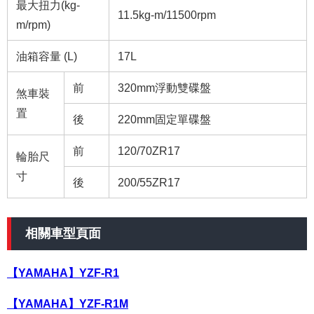
最大扭力(kg-
11.5kg-m/11500rpm
m/rpm)
油箱容量 (L)
17L
前
320mm浮動雙碟盤
煞車裝
置
後
220mm固定單碟盤
前
120/70ZR17
輪胎尺
寸
後
200/55ZR17
相關車型頁面
【YAMAHA】YZF-R1
【YAMAHA】YZF-R1M