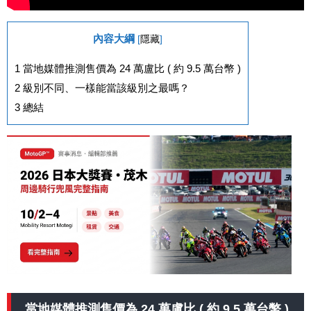
內容大綱
[
隱藏
]
1
當地媒體推測售價為 24 萬盧比 ( 約 9.5 萬台幣 )
2
級別不同、一樣能當該級別之最嗎？
3
總結
當地媒體推測售價為 24 萬盧比 ( 約 9.5 萬台幣 )