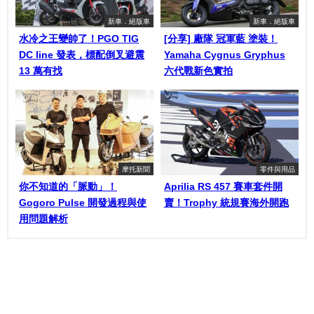
新車．絕版車
新車．絕版車
水冷之王變帥了！PGO TIG
[分享] 廠隊 冠軍藍 塗裝！
DC line 發表，標配倒叉避震
Yamaha Cygnus Gryphus
13 萬有找
六代戰新色實拍
摩托新聞
零件與用品
你不知道的「脈動」！
Aprilia RS 457 賽車套件開
Gogoro Pulse 開發過程與使
賣！Trophy 統規賽海外開跑
用問題解析