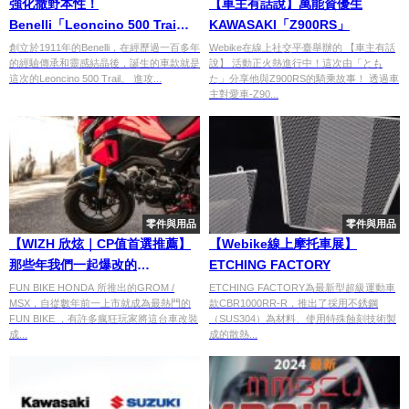
強化撒野本性！
【車主有話說】萬能資優生
Benelli「Leoncino 500 Trai」
KAWASAKI「Z900RS」
北美登場
創立於1911年的Benelli，在經歷過一百多年
Webike在線上社交平臺舉辦的 【車主有話
的經驗傳承和靈感結晶後，誕生的車款就是
說】 活動正火熱進行中！這次由「とも
這次的Leoncino 500 Trail。 進攻...
た」分享他與Z900RS的騎乘故事！ 透過車
主對愛車-Z90...
零件與用品
零件與用品
【WIZH 欣炫｜CP值首選推薦】
【Webike線上摩托車展】
那些年我們一起爆改的
ETCHING FACTORY
MSX/GROM125
FUN BIKE HONDA 所推出的GROM /
ETCHING FACTORY為最新型超級運動車
MSX，自從數年前一上市就成為最熱門的
款CBR1000RR-R，推出了採用不銹鋼
FUN BIKE ，有許多瘋狂玩家將這台車改裝
（SUS304）為材料、使用特殊蝕刻技術製
成...
成的散熱...