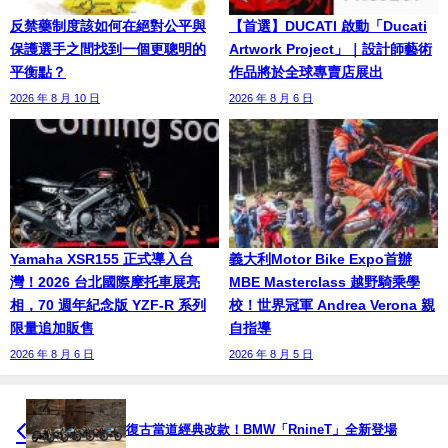
反禁藥制度該如何在絕對公平與
【首選】DUCATI 啟動「Ducati
保護選手之間找到一個更聰明的
Artwork Project」｜設計師藝術
平衡點？
作品將於全球專賣店展出
2026 年 8 月 10 日
2026 年 8 月 6 日
Yamaha XSR155 正式導入台
義大利Motor Bike Expo首辦
灣！2026 台北國際摩托車展亮
MBE Masterclass 越野騎乘學
相，70 週年紀念版 YZF-R 系列
校！世界冠軍 Andrea Verona 親
限量追加販售
自指導
2026 年 8 月 6 日
2026 年 8 月 5 日
復古當道經典改款！BMW「RnineT」全新登場