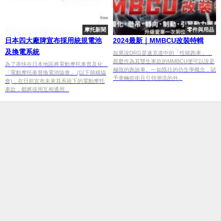
摩托新聞
零件與用品
日本四大廠牌宣布採用統規電池
2024最新｜MMBCU改裝特輯
及換電系統
如果說DRG是速克達中的「性能跑車」，
那麼作為其雙生車款的MMBCU便可以說是
為了盡快在日本地區將電動摩托車普及化，
極致的跑旅車。一如既往的仿生學概念，賦
「電動摩托車替換電池協會」 (以下簡稱協
予車輛前衛且引領潮流的外...
會)，在日前宣布未來其系統下的電動摩托
車款，都將採用互相通用...