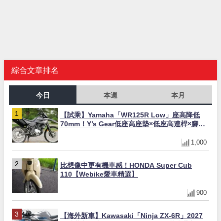
綜合文章排名
今日
本週
本月
【試乘】Yamaha「WR125R Low」座高降低
70mm！Y’s Gear低座高座墊×低座高連桿×腳踏
著地感大幅改善，越野初學者推薦
1,000
比想像中更有機車感！HONDA Super Cub
110【Webike愛車精選】
900
【海外新車】Kawasaki「Ninja ZX-6R」2027