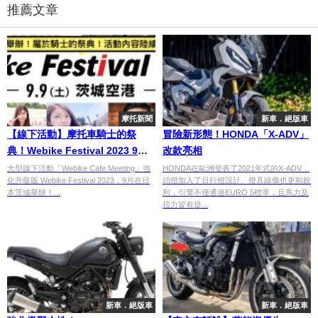
推薦文章
摩托新聞
新車．絕版車
【線下活動】摩托車騎士的祭
冒險新形態！HONDA「X-ADV」
典！Webike Festival 2023 9月
改款亮相
在日本茨城舉辦！
大型線下活動「Webike Cafe Meeting」強
HONDA在歐洲發表了2021年式的X-ADV，
化升級版 Webike Festival 2023，9月在日
頭燈加入了日行燈設計、燈具線條也更顯銳
本茨城舉辦！...
利，引擎不僅通過EURO 5標準，且馬力及
扭力皆有提...
新車．絕版車
新車．絕版車