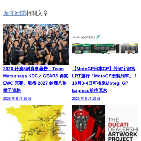
摩托新聞
相關文章
2026 鈴鹿8耐賽事報告｜Team
【MotoGP日本GP】芳賀宇都宮
Matsunaga KDC × GEARS 勇闖
LRT運行「MotoGP塗裝列車」！
EWC 完賽、取得 2027 鈴鹿八耐
10月3-4日可換乘Motegi GP
種子資格
Express前往茂木
2026 年 8 月 10 日
2026 年 8 月 10 日