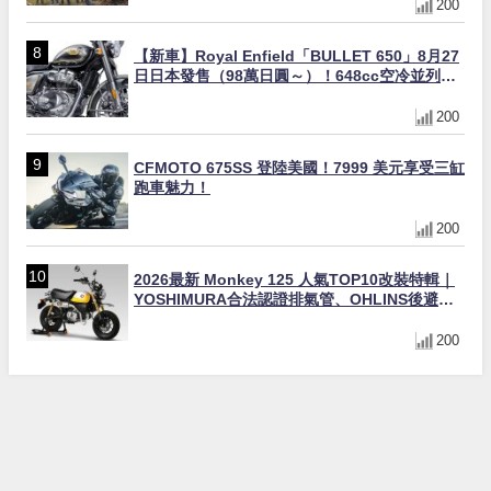
200
【新車】Royal Enfield「BULLET 650」8月27
日日本發售（98萬日圓～）！648cc空冷並列雙
缸×虎眼指示燈×砲筒黑/戰艦藍兩色
200
CFMOTO 675SS 登陸美國！7999 美元享受三缸
跑車魅力！
200
2026最新 Monkey 125 人氣TOP10改裝特輯｜
YOSHIMURA合法認證排氣管、OHLINS後避
震、OVER Racing防倒球
200