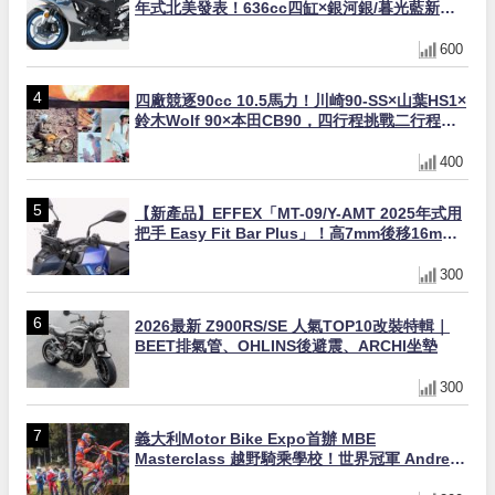
年式北美發表！636cc四缸×銀河銀/暮光藍新色
×KTRC/KIBS電控，11,599美元起
600
四廠競逐90cc 10.5馬力！川崎90-SS×山葉HS1×
鈴木Wolf 90×本田CB90，四行程挑戰二行程的
榮譽之戰｜型錄是映照時代的後照鏡 第19回
400
【新產品】EFFEX「MT-09/Y-AMT 2025年式用
把手 Easy Fit Bar Plus」！高7mm後移16mm
直上×三色×免換線組
300
2026最新 Z900RS/SE 人氣TOP10改裝特輯｜
BEET排氣管、OHLINS後避震、ARCHI坐墊
300
義大利Motor Bike Expo首辦 MBE
Masterclass 越野騎乘學校！世界冠軍 Andrea
Verona 親自指導