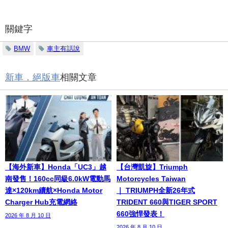
關鍵字
BMW
車主有話說
新車．絕版車
相關文章
【海外新車】Honda「UC3」越
【台灣凱旋】Triumph
南發售！160cc同級6.0kW電動馬
Motorcycles Taiwan
達×120km續航×Honda Motor
｜ TRIUMPH全新26年式
Charger Hub充電網絡
TRIDENT 660與TIGER SPORT
660強悍發表！
2026 年 8 月 10 日
2026 年 8 月 10 日