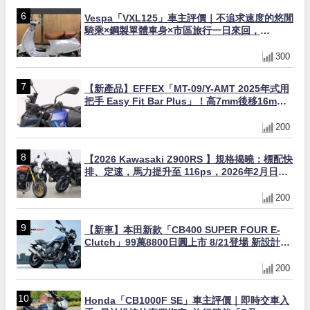
Vespa「VXL125」車主評價｜不追求速度的悠閒
騎乘×鋼製單體車身×市區旅行一日來回，
「Indy」的真實心得【Webike愛車精選】
300
【新產品】EFFEX「MT-09/Y-AMT 2025年式用
把手 Easy Fit Bar Plus」！高7mm後移16mm
直上×三色×免換線組
200
【2026 Kawasaki Z900RS 】規格揭曉：標配快
排、定速，馬力提升至 116ps，2026年2月日本
上市
200
【新車】本田新款「CB400 SUPER FOUR E-
Clutch」99萬8800日圓上市 8/21登場 新設計直
列四缸引擎58匹馬力動力升級
200
Honda「CB1000F SE」車主評價｜即時交車入