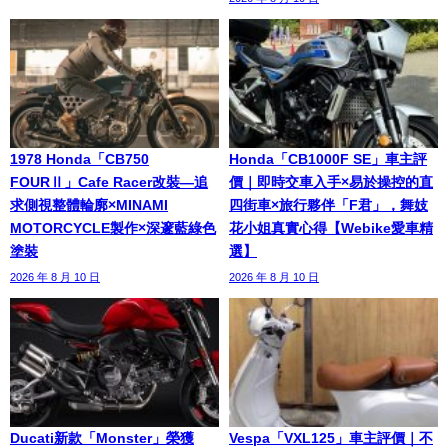
1978 Honda「CB750
Honda「CB1000F SE」車主評
FOURⅡ」Cafe Racer改裝—追
價｜即時交車入手×易於操控的直
求側視整體輪廓×MINAMI
四街車×旅行夥伴「F君」，舞妓
MOTORCYCLE製作×深邃藍綠色
花小姐真實心得【Webike愛車精
塗裝
選】
2026 年 8 月 10 日
2026 年 8 月 10 日
Ducati新款「Monster」榮獲
Vespa「VXL125」車主評價｜不