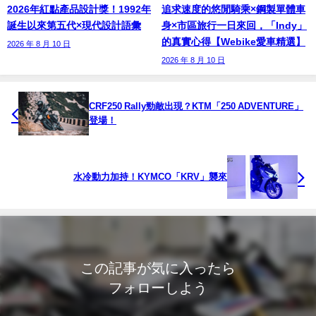
2026年紅點產品設計獎！1992年
追求速度的悠閒騎乘×鋼製單體車
誕生以來第五代×現代設計語彙
身×市區旅行一日來回，「Indy」
的真實心得【Webike愛車精選】
2026 年 8 月 10 日
2026 年 8 月 10 日
CRF250 Rally勁敵出現？KTM「250 ADVENTURE」
登場！
水冷動力加持！KYMCO「KRV」襲來
この記事が気に入ったら
フォローしよう