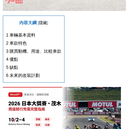
內容大綱
[
隱藏
]
1
車輛基本資料
2
車款特色
3
購買動機、用途、比較車款
4
優點
5
缺點
6
未來的改裝計劃