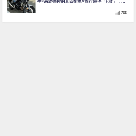
手×易於操控的直四街車×旅行夥伴「F君」，舞
妓花小姐真實心得【Webike愛車精選】
200