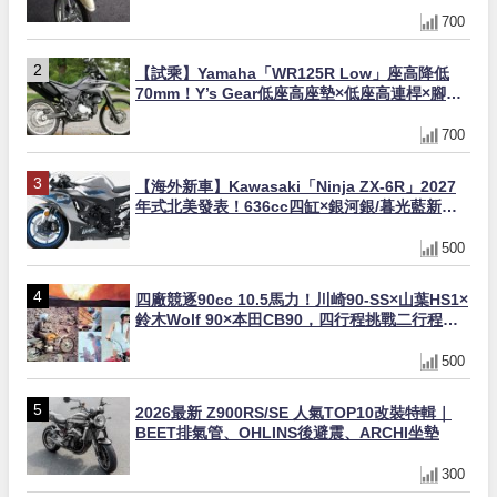
700
【試乘】Yamaha「WR125R Low」座高降低
70mm！Y’s Gear低座高座墊×低座高連桿×腳踏
著地感大幅改善，越野初學者推薦
700
【海外新車】Kawasaki「Ninja ZX-6R」2027
年式北美發表！636cc四缸×銀河銀/暮光藍新色
×KTRC/KIBS電控，11,599美元起
500
四廠競逐90cc 10.5馬力！川崎90-SS×山葉HS1×
鈴木Wolf 90×本田CB90，四行程挑戰二行程的
榮譽之戰｜型錄是映照時代的後照鏡 第19回
500
2026最新 Z900RS/SE 人氣TOP10改裝特輯｜
BEET排氣管、OHLINS後避震、ARCHI坐墊
300