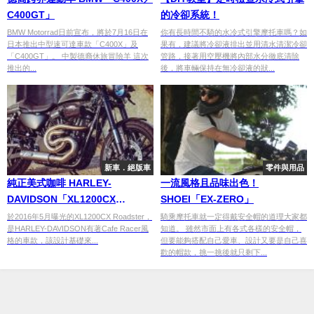
C400GT」
的冷卻系統！
BMW Motorrad日前宣布，將於7月16日在
你有長時間不騎的水冷式引擎摩托車嗎？如
日本推出中型速可達車款「C400X」及
果有，建議將冷卻液排出並用清水清潔冷卻
「C400GT」。 中製德裔休旅冒險羊 這次
管路，接著用空壓機將內部水分徹底清除
推出的...
後，將車輛保持在無冷卻液的狀...
新車．絕版車
零件與用品
純正美式咖啡 HARLEY-
一流風格且品味出色！
DAVIDSON「XL1200CX
SHOEI「EX-ZERO」
Roadster」
於2016年5月曝光的XL1200CX Roadster，
騎乘摩托車就一定得戴安全帽的道理大家都
是HARLEY-DAVIDSON有著Cafe Racer風
知道。 雖然市面上有各式各樣的安全帽，
格的車款，該設計基礎來...
但要能夠搭配自己愛車、設計又要是自己喜
歡的帽款，挑一挑後就只剩下...