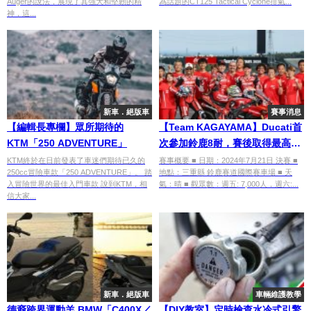
Auger的說法，展現了其強大和堅韌的精
為話題的CT125 Tactical Cyclone排氣...
神，這...
新車．絕版車
賽事消息
【編輯長專欄】眾所期待的
【Team KAGAYAMA】Ducati首
KTM「250 ADVENTURE」
次參加鈴鹿8耐，賽後取得最高名
次第4名！！
KTM終於在日前發表了車迷們期待已久的
賽事概要 ■ 日期：2024年7月21日 決賽 ■
250cc冒險車款「250 ADVENTURE」。 踏
地點：三重縣 鈴鹿賽道國際賽車場 ■ 天
入冒險世界的最佳入門車款 說到KTM，相
氣：晴 ■ 觀眾數：週五: 7,000人，週六:...
信大家...
新車．絕版車
車輛維護教學
德裔跨界運動羊 BMW「C400X／
【DIY教室】定時檢查水冷式引擎