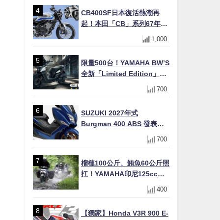
十
CB400SF日本復活熱潮再
起！本田「CB」系列67年傳
奇解密 與CBR差異一次搞懂
1,000
限量500台！YAMAHA BW’S
全新「Limited Edition」都
市探索限定色 GOOPiMADE
700
聯名包同步登場
SUZUKI 2027年式
Burgman 400 ABS 發表！
8/18日本上市、支援E10汽油
700
售價98萬100日圓
榴槤100公斤、鮪魚60公斤照
扛！YAMAHA印尼125cc速
克達Gear Ultima 2740公里
400
耐操實測
【獨家】Honda V3R 900 E-