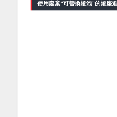
使用廢棄“可替換燈泡”的燈座