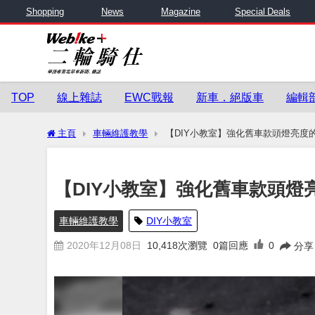
Shopping
News
Magazine
Special Deals
TOP
線上雜誌
EWC戰報
新車．絕版車
編輯
主頁
車輛維護教學
【DIY小教室】強化舊車款頭燈亮度
【DIY小教室】強化舊車款頭燈
車輛維護教學
DIY小教室
2020年12月08日
10,418
次瀏覽
0篇回應
0
分享