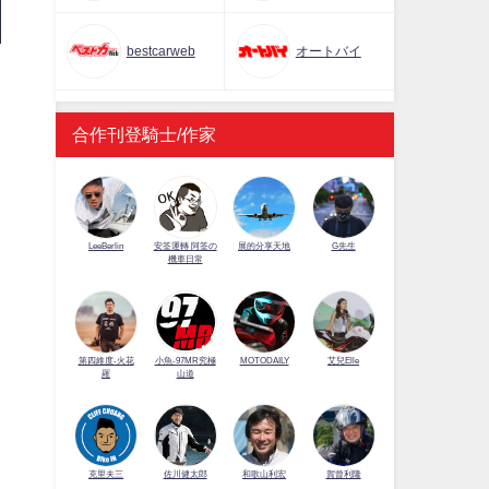
bestcarweb
オートバイ
合作刊登騎士/作家
LeeBerlin
安筌運轉 阿筌の
展的分享天地
G先生
機車日常
第四維度-火花
小魚-97MR究極
MOTODAILY
艾兒Elle
羅
山道
佐川健太郎
克里夫三
和歌山利宏
賀曾利隆