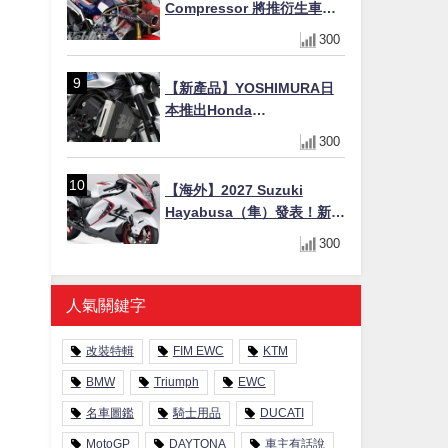
Compressor 將推衍生車
系？自然進氣 V3 同步測試
300
中，CG 預想曝光！
【新產品】YOSHIMURA日
本推出Honda
CB1000F/CB1000 HORNET
300
專用水箱護網，六角網紋設
計質感升級
【海外】2027 Suzuki
Hayabusa（隼）發表！新增
Special Edition 特仕版，全
300
新珍珠白塗裝與專屬配備登
場
人氣關鍵字
改裝特輯
FIM EWC
KTM
BMW
Triumph
EWC
名車圖鑑
騎士用品
DUCATI
MotoGP
DAYTONA
車主有話說