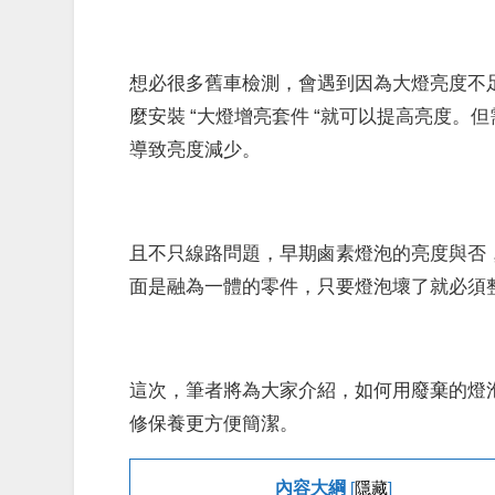
想必很多舊車檢測，會遇到因為大燈亮度不
麼安裝 “大燈增亮套件 “就可以提高亮度
導致亮度減少。
且不只線路問題，早期鹵素燈泡的亮度與否
面是融為一體的零件，只要燈泡壞了就必須
這次，筆者將為大家介紹，如何用廢棄的燈
修保養更方便簡潔。
內容大綱
[
隱藏
]