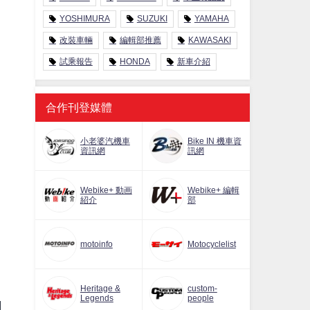
YOSHIMURA
SUZUKI
YAMAHA
改裝車輛
編輯部推薦
KAWASAKI
試乘報告
HONDA
新車介紹
合作刊登媒體
小老婆汽機車
Bike IN 機車資
資訊網
訊網
Webike+ 動画
Webike+ 編輯
紹介
部
motoinfo
Motocyclelist
Heritage &
custom-
Legends
people