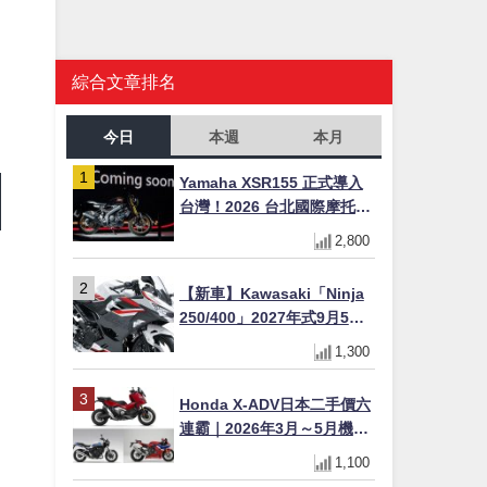
綜合文章排名
今日
本週
本月
Yamaha XSR155 正式導入
台灣！2026 台北國際摩托車
展亮相，70 週年紀念版
2,800
YZF-R 系列限量追加販售
【新車】Kawasaki「Ninja
250/400」2027年式9月5日
日本發售！新塗裝登場×價格
1,300
不變×輔助滑動式離合器
×LED頭燈標配
Honda X-ADV日本二手價六
連霸｜2026年3月～5月機車
轉售排行榜 CBR1000RR-R
1,100
FIREBLADE SP首度躋身前