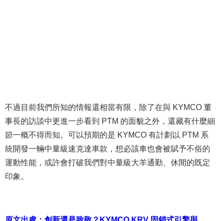
不過目前我們所知的情報還相當有限，除了在與 KYMCO 董
事長的訪談中更進一步看到 PTM 的面貌之外，還藏有什麼細
節一概不得而知。可以預期的是 KYMCO 有計劃以 PTM 系
統開發一輛中量級速克達車款，想必該車也會被賦予不俗的
運動性能，或許會打破我們對中量級大羊通勤、休閒的既定
印象。
原文出處：創新還是致敬？KYMCO KRV 固鎖式引擎與