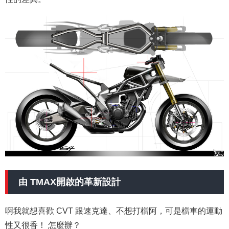
由 TMAX開啟的革新設計
啊我就想喜歡 CVT 跟速克達、不想打檔阿，可是檔車的運動
性又很香！ 怎麼辦？