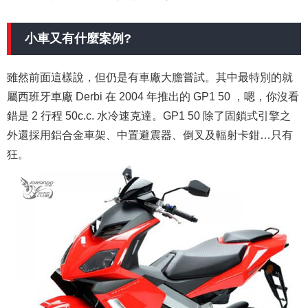
小車又有什麼案例?
雖然前面這樣說，但仍是有車廠大膽嘗試。其中最特別的就
屬西班牙車廠 Derbi 在 2004 年推出的 GP1 50 ，嗯，你沒看
錯是 2 行程 50c.c. 水冷速克達。GP1 50 除了固鎖式引擎之
外還採用鋁合金車架、中置避震器、倒叉及輻射卡鉗…只有
狂。