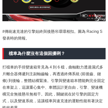
#傳統速克達的引擎始終與後懸吊環環相扣。圖為 Racing S
發表時的簡報。
檔車為什麼沒有這個困擾咧？
打檔車的手排變速箱常見為 4 到 6 檔，曲軸動力透過濕式多
片離合器傳遞到主副軸齒輪，再透過終傳系統 (前後齒、鏈
條) 到後輪，整體結構緊湊。引擎與變速箱本體能夠完全固定
在車架上，這讓重心集中、車體設計更自由，引擎、變速機
構完全無後懸吊無相干。因此，關鍵就在於引擎的固定方
式，以及變速系統，這讓檔車與速克達的運動性能有著決定
性的差異。