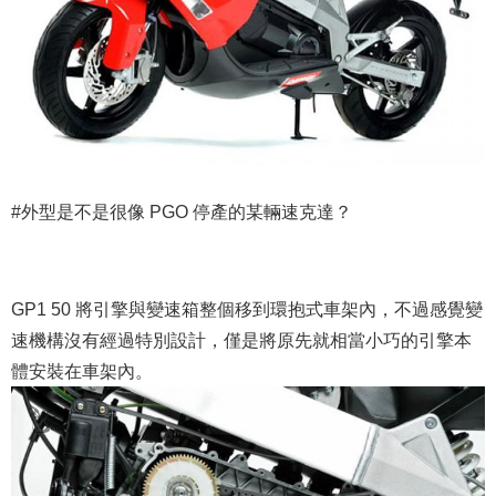
#外型是不是很像 PGO 停產的某輛速克達？
GP1 50 將引擎與變速箱整個移到環抱式車架內，不過感覺變
速機構沒有經過特別設計，僅是將原先就相當小巧的引擎本
體安裝在車架內。