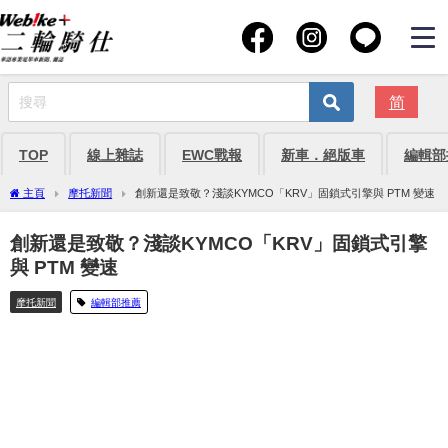
简
TOP
線上雜誌
EWC戰報
新車．絕版車
編輯部
主頁
摩托新聞
創新還是致敬？淺談KYMCO「KRV」固鎖式引擎與 PTM 變速
創新還是致敬？淺談KYMCO「KRV」固鎖式引擎
與 PTM 變速
摩托新聞
編輯部推薦