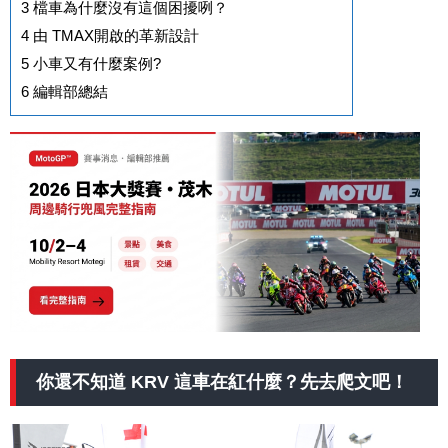
3
檔車為什麼沒有這個困擾咧？
4
由 TMAX開啟的革新設計
5
小車又有什麼案例?
6
編輯部總結
你還不知道 KRV 這車在紅什麼？先去爬文吧！