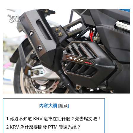
內容大綱
[
隱藏
]
1
你還不知道 KRV 這車在紅什麼？先去爬文吧！
2
KRV 為什麼要開發 PTM 變速系統？