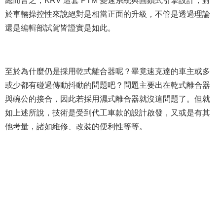
總而言之，KRV 這套 PTM 變速系統與固鎖式引擎設計，對
於車輛操控性來說絕對是相當正面的升級，不管是透過理論
還是編輯部試駕皆證實是如此。
至於為什麼仍是採用乾式離合器呢？畢竟速克達的車主或多
或少都有碰過傳動抖動的問題吧？問題主要出在乾式離合器
與碗公的接合，因此若採用濕式離合器就沒這問題了。但就
如上述所說，技術是受到代工車款的設計啟發，又或是有其
他考量，諸如維修、改裝的便利性等等。