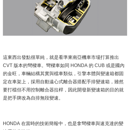
這東西出發點很單純，就是看準東南亞機車市場打算推出
CVT 版本的彎樑車。彎樑車如同 HONDA 的 CUB 或是國內
的金旺，車輛結構其實與檔車類似，引擎本體與變速箱都固
定在車架上，採用自動遠心式離合器搭配手排變速箱，雖然
要打檔但不用控制離合器拉桿，因此開發新變速箱的目的就
是把手牌改為自排無段變速。
HONDA 在當時的技術簡報中，也是拿彎樑車與速克達的變