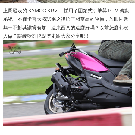
上周發表的 KYMCO KRV ，採用了固鎖式引擎與 PTM 傳動
系統，不僅卡普大叔試乘之後給了相當高的評價，放眼同業
無一不對其讚賞有加。這東西真的這麼好嗎？以前怎麼都沒
人做？讓編輯部挖點歷史跟大家分享吧！