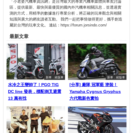
「小老婆汽機車資訊網」是台灣最大的專業汽機車媒體與車友討論
區，提供最新、最快與最優質的國內外汽機車相關訊息，並透過實
測的方式，用精準的數據進行專業分析，將正確的玩車觀念與相關
知識與廣大的網友讀者互動。 我們一起把事情做得更好，攜手創造
屬於台灣的玩車文化。 連結：https://forum.jorsindo.com/
最新文章
新車．絕版車
新車．絕版車
水冷之王變帥了！PGO TIG
[分享] 廠隊 冠軍藍 塗裝！
DC line 發表，標配倒叉避震
Yamaha Cygnus Gryphus
13 萬有找
六代戰新色實拍