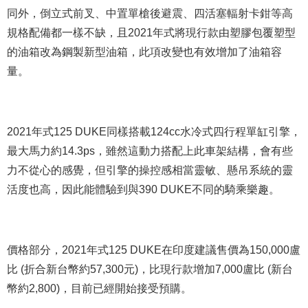
同外，倒立式前叉、中置單槍後避震、四活塞輻射卡鉗等高
規格配備都一樣不缺，且2021年式將現行款由塑膠包覆塑型
的油箱改為鋼製新型油箱，此項改變也有效增加了油箱容
量。
2021年式125 DUKE同樣搭載124cc水冷式四行程單缸引擎，
最大馬力約14.3ps，雖然這動力搭配上此車架結構，會有些
力不從心的感覺，但引擎的操控感相當靈敏、懸吊系統的靈
活度也高，因此能體驗到與390 DUKE不同的騎乘樂趣。
價格部分，2021年式125 DUKE在印度建議售價為150,000盧
比 (折合新台幣約57,300元)，比現行款增加7,000盧比 (新台
幣約2,800)，目前已經開始接受預購。