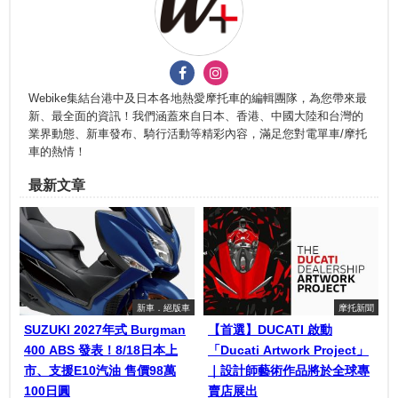
Webike集結台港中及日本各地熱愛摩托車的編輯團隊，為您帶來最
新、最全面的資訊！我們涵蓋來自日本、香港、中國大陸和台灣的
業界動態、新車發布、騎行活動等精彩內容，滿足您對電單車/摩托
車的熱情！
最新文章
新車．絕版車
摩托新聞
SUZUKI 2027年式 Burgman
【首選】DUCATI 啟動
400 ABS 發表！8/18日本上
「Ducati Artwork Project」
市、支援E10汽油 售價98萬
｜設計師藝術作品將於全球專
100日圓
賣店展出