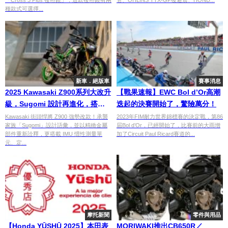
種款式可選擇...
新車．絕版車
賽事消息
2025 Kawasaki Z900系列大改升
【戰果速報】EWC Bol d’Or高潮
級，Sugomi 設計再進化，搭載
迭起的決賽開始了，驚險萬分！
先進電子系統
Kawasaki 街頭悍將 Z900 強勢改款！承襲
2023年FIM耐力世界錦標賽的決定戰，第86
家族「Sugomi」設計語彙，並以精緻金屬
屆Bol d’Or，已經開始了，比賽前的大雨增
部件重新詮釋，更搭載 IMU 慣性測量單
加了Circuit Paul Ricard賽道的...
元、定...
摩托新聞
零件與用品
【Honda YŪSHŪ 2025】本田表
MORIWAKI推出CB650R／