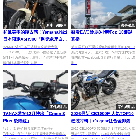
新車．絕版車
賽事消息
和風美學的復古感！Yamaha推出
觀看EWC鈴鹿8小時Top 10測試
日本限定XSR900「陶瓷象牙白」
直播
配色
YAMAHA於日本正式發售全新款大型
第45屆可口可樂鈴鹿8小時耐力賽的Top 10
「XSR900」，此次改款不僅搭載了全新的
測試將於今天（週六）在FIM耐力世界錦標
5吋TFT液晶儀表，還提升了智慧型手機聯
賽的官方Facebook頁面進行直播。 Top 10
動功能與電子控制系統。...
測...
零件與用品
零件與用品
TANAX將於12月推出「Cross 3
2026最新 CB1000F 人氣TOP10
Plus 後照鏡」
改裝特輯｜r’s gear鈦合金排氣
管、OHLINS TTX後避震、
設計、製造並銷售摩托車零配件的
2026 CB1000F改裝怎麼選？精選10款人氣
TANAX，預計將於12月10日發表全新產品
升級品項，涵蓋r's gear鈦合金全段排氣
HONDA頭燈整流罩
「Cross 3 Plus 後照鏡」，這款後照鏡有兩
管、OHLINS TTX-GP後避震、HOND...