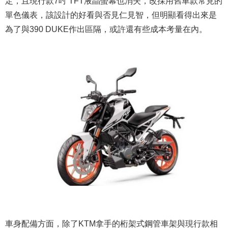
定，且現行款7吋 TFT液晶螢幕也消失，改採用舊車款常見的
單色儀表，該設計的好看與否見仁見智，但明顯看得出來是
為了與390 DUKE作出區隔，或許還有些成本考量在內。
車身配備方面，除了KTM拿手的桁架式鋼管車架與現行款相