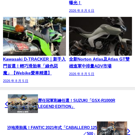
曝光！
2026 年 8 月 6 日
Kawasaki D-TRACKER｜新手入
全新Norton Atlas及Atlas GT雙
門首選！輕巧滑胎車「綠色惡
雄進軍中排量ADV市場
魔」【Webike愛車精選】
2026 年 8 月 5 日
2026 年 8 月 5 日
歷任冠軍彩繪任選！SUZUKI「GSX-R1000R
LEGEND EDITION」
沙地滑胎風！FANTIC 2021年式「CABALLERO 125
／500」