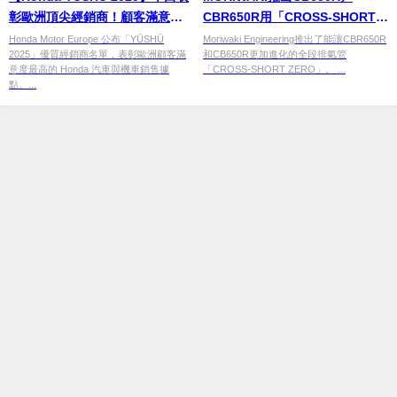
彰歐洲頂尖經銷商！顧客滿意度
CBR650R用「CROSS-SHORT
最高據點名單正式公布
ZERO」全段排氣管
Honda Motor Europe 公布「YŪSHŪ
Moriwaki Engineering推出了能讓CBR650R
2025」優質經銷商名單，表彰歐洲顧客滿
和CB650R更加進化的全段排氣管
意度最高的 Honda 汽車與機車銷售據
「CROSS-SHORT ZERO」。 ...
點。...