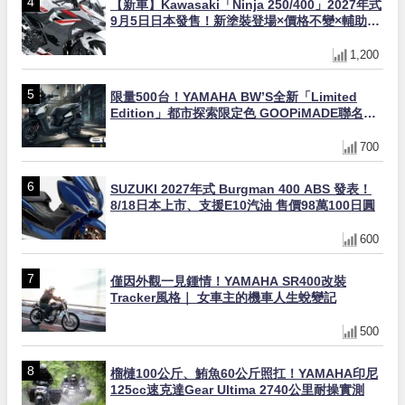
【新車】Kawasaki「Ninja 250/400」2027年式
9月5日日本發售！新塗裝登場×價格不變×輔助滑
動式離合器×LED頭燈標配
1,200
限量500台！YAMAHA BW’S全新「Limited
Edition」都市探索限定色 GOOPiMADE聯名包
同步登場
700
SUZUKI 2027年式 Burgman 400 ABS 發表！
8/18日本上市、支援E10汽油 售價98萬100日圓
600
僅因外觀一見鍾情！YAMAHA SR400改裝
Tracker風格｜ 女車主的機車人生蛻變記
500
榴槤100公斤、鮪魚60公斤照扛！YAMAHA印尼
125cc速克達Gear Ultima 2740公里耐操實測