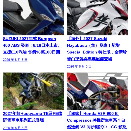
SUZUKI 2027年式 Burgman
【海外】2027 Suzuki
400 ABS 發表！8/18日本上市、
Hayabusa（隼）發表！新增
支援E10汽油 售價98萬100日圓
Special Edition 特仕版，全新珍
珠白塗裝與專屬配備登場
2026 年 8 月 6 日
2026 年 8 月 6 日
2027年款Husqvarna TE及FE越
【獨家】Honda V3R 900 E-
野電單車系列正式登場
Compressor 將推衍生車系？自
然進氣 V3 同步測試中，CG 預想
2026 年 8 月 6 日