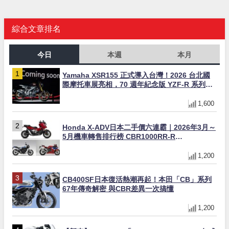
綜合文章排名
今日
本週
本月
Yamaha XSR155 正式導入台灣！2026 台北國
際摩托車展亮相，70 週年紀念版 YZF-R 系列限
量追加販售
1,600
Honda X-ADV日本二手價六連霸｜2026年3月～
5月機車轉售排行榜 CBR1000RR-R
FIREBLADE SP首度躋身前十
1,200
CB400SF日本復活熱潮再起！本田「CB」系列
67年傳奇解密 與CBR差異一次搞懂
1,200