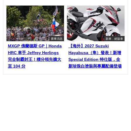
賽事消息
新車．絕版車
MXGP 佛蘭德斯 GP｜Honda
【海外】2027 Suzuki
HRC 車手 Jeffrey Herlings
Hayabusa（隼）發表！新增
完全制霸封王！積分領先擴大
Special Edition 特仕版，全
至 104 分
新珍珠白塗裝與專屬配備登場