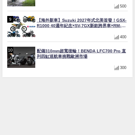
500
【海外新車】Suzuki 2027年式北美首發！GSX-
R1000 40週年紀念×SV-7GX新款跨界車×RM-
Z450 Ken Roczen冠軍套件
400
配備310mm超寬後輪！BENDA LFC700 Pro 直
列四缸巡航車挑戰歐洲市場
300