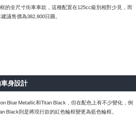
17吋輪框的全尺寸街車車款，這種配置在125cc級別相對少見，而
建議售價為382,800日圓。
的車身設計
Blue Metallic和Titan Black，但在配色上有不少變化，例
比例、Titan Black則是將現行款的紅色輪框變更為藍色輪框。