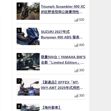
場
Triumph Scrambler 400 XC
的狂野造型與公路實用性的
完美結合
500
SUZUKI 2027年式
Burgman 400 ABS 發表！
8/18日本上市、支援E10汽油
400
售價98萬100日圓
限量500台！YAMAHA BW’S
全新「Limited Edition」都
市探索限定色 GOOPiMADE
300
聯名包同步登場
【新產品】EFFEX「MT-
09/Y-AMT 2025年式用把手
Easy Fit Bar Plus」！高
300
7mm後移16mm直上×三色×
免換線組
【海外新車】