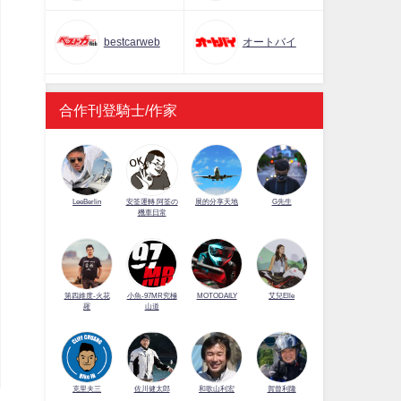
bestcarweb
オートバイ
合作刊登騎士/作家
LeeBerlin
安筌運轉 阿筌の
展的分享天地
G先生
機車日常
第四維度-火花
小魚-97MR究極
MOTODAILY
艾兒Elle
羅
山道
佐川健太郎
克里夫三
和歌山利宏
賀曾利隆