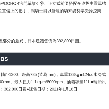
冷式四行程DOHC 4汽門單缸引擎、正立式前叉搭配多連桿中置單槍
裝位置偏上的把手，讓騎士能以舒適的騎乘姿勢享受操控樂
部分的差異，日本建議售價為382,800日圓。
ABS
距1300、座高785 (皆為mm)，車重133kg ■124cc水冷式
0rpm、最大扭力1.1kg-m/8000rpm，油箱容量11L ■輪胎尺
建議售價：382,800日圓●販售日期：2021年1月18日