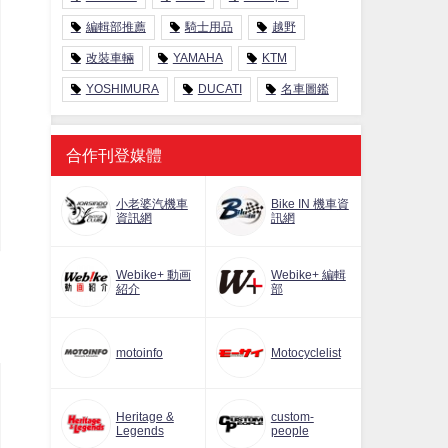
編輯部推薦
騎士用品
越野
改裝車輛
YAMAHA
KTM
YOSHIMURA
DUCATI
名車圖鑑
合作刊登媒體
小老婆汽機車
Bike IN 機車資
資訊網
訊網
Webike+ 動画
Webike+ 編輯
紹介
部
motoinfo
Motocyclelist
Heritage &
custom-
Legends
people