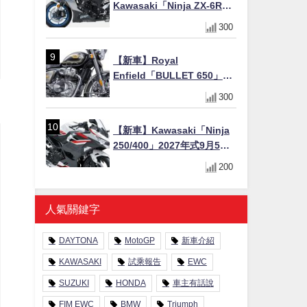
Kawasaki「Ninja ZX-6R」
2027年式北美發表！636cc
300
四缸×銀河銀/暮光藍新色
×KTRC/KIBS電控，11,599
【新車】Royal
美元起
Enfield「BULLET 650」8
月27日日本發售（98萬日圓
300
～）！648cc空冷並列雙缸×
虎眼指示燈×砲筒黑/戰艦藍兩
【新車】Kawasaki「Ninja
色
250/400」2027年式9月5日
日本發售！新塗裝登場×價格
200
不變×輔助滑動式離合器
×LED頭燈標配
人氣關鍵字
DAYTONA
MotoGP
新車介紹
KAWASAKI
試乘報告
EWC
SUZUKI
HONDA
車主有話說
FIM EWC
BMW
Triumph