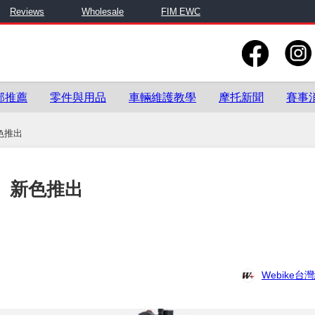
Reviews
Wholesale
FIM EWC
部推薦
零件與用品
車輛維護教學
摩托新聞
賽事
新色推出
25」新色推出
Webike台