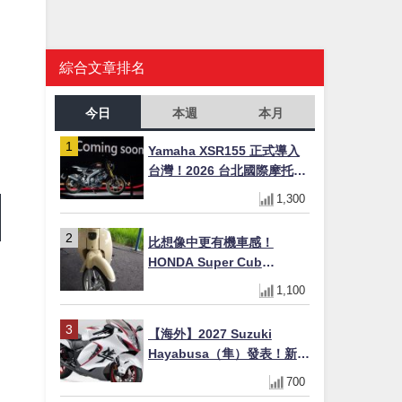
綜合文章排名
今日
本週
本月
Yamaha XSR155 正式導入
台灣！2026 台北國際摩托車
展亮相，70 週年紀念版
1,300
YZF-R 系列限量追加販售
比想像中更有機車感！
HONDA Super Cub
110【Webike愛車精選】
1,100
【海外】2027 Suzuki
Hayabusa（隼）發表！新增
Special Edition 特仕版，全
700
新珍珠白塗裝與專屬配備登