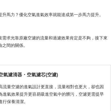
提升馬力？優化空氣進氣效率就能達成第一步馬力提升。
技需求光靠原廠空濾的流量和過濾效果肯定是不夠，接下來
油之間的關係。
空氣濾清器・空氣濾芯(空濾)
高流量空濾的進氣設計更直接，流量相對也更大，卻也因
為進氣效果提升更容易吸進空氣中的髒污，空濾更需提早
進行保養清潔。