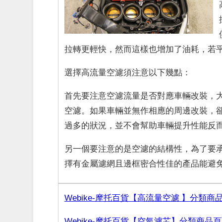
拉轉更輕快，然而這樣也增加了油耗，若
選擇高流量空濾須注意以下幾點：
首先要注意空濾流量是否對應車輛改裝，
空濾。如果車輛並無作相應的周邊改裝，
過多的狀況，並不會幫助車輛提升性能反
另一個要注意的是空濾的結構性，為了要
擇有金屬濾網且邊框密合性佳的產品能避
Webike-摩托百貨【
高流量空濾
】分類商
Webike-摩托百貨【
空氣濾芯
】分類商品頁