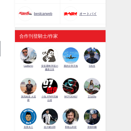
bestcarweb
オートバイ
合作刊登騎士/作家
LeeBerlin
安筌運轉 阿筌の
展的分享天地
G先生
機車日常
第四維度-火花
小魚-97MR究極
MOTODAILY
艾兒Elle
羅
山道
佐川健太郎
克里夫三
和歌山利宏
賀曾利隆