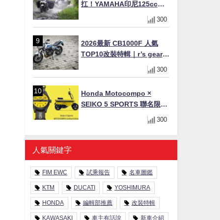
扛！YAMAHA印尼125cc速
克達Gear Ultima 2740公里
300
耐操實測
2026最新 CB1000F 人氣
TOP10改裝特輯｜r’s gear鈦
合金排氣管、OHLINS TTX
300
後避震、HONDA頭燈整流罩
Honda Motocompo ×
SEIKO 5 SPORTS 聯名限量
錶登場！重現黃色車身、油
300
箱開關等經典設計
人氣關鍵字
FIM EWC
試乘報告
名車圖鑑
KTM
DUCATI
YOSHIMURA
HONDA
編輯部推薦
改裝特輯
KAWASAKI
車主有話說
新車介紹