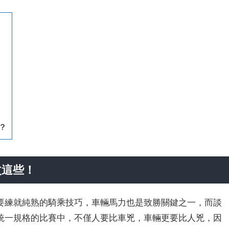
？
改這些！
要練就純熟的騎乘技巧，車輛馬力也是致勝關鍵之一，而談
統一規格的比賽中，不僅人要比車兇，車輛更要比人兇，因