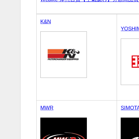
K&N
YOSHI
MWR
SIMOT