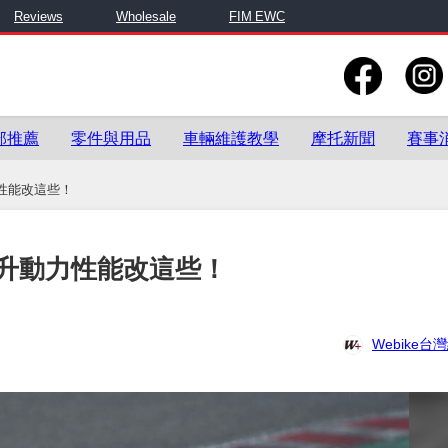
Reviews
Wholesale
FIM EWC
部推薦
零件與用品
車輛維護教學
摩托新聞
賽事
性能改這些！
升動力性能改這些！
Webike台