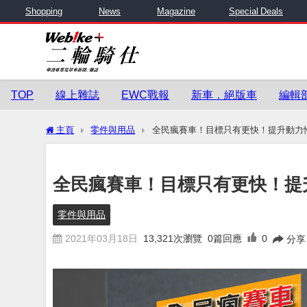
Shopping
News
Magazine
Special Deals
TOP
線上雜誌
EWC戰報
新車．絕版車
編輯
主頁
零件與用品
全民瘋賽車！目標只有更快！提升動力
全民瘋賽車！目標只有更快！提
零件與用品
2021年03月18日
13,321
次瀏覽
0篇回應
0
分享