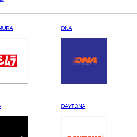
MURA
DNA
A
DAYTONA