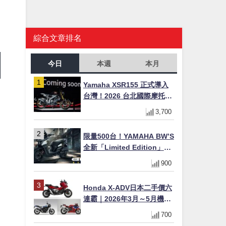
綜合文章排名
今日
本週
本月
Yamaha XSR155 正式導入
台灣！2026 台北國際摩托車
展亮相，70 週年紀念版
3,700
YZF-R 系列限量追加販售
限量500台！YAMAHA BW’S
全新「Limited Edition」都
市探索限定色 GOOPiMADE
900
聯名包同步登場
Honda X-ADV日本二手價六
連霸｜2026年3月～5月機車
轉售排行榜 CBR1000RR-R
700
FIREBLADE SP首度躋身前