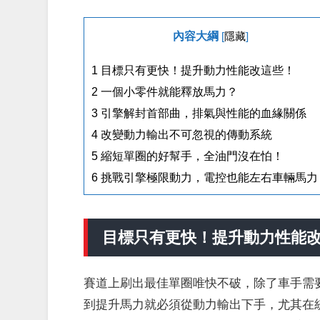
內容大綱
[
隱藏
]
1
目標只有更快！提升動力性能改這些！
2
一個小零件就能釋放馬力？
3
引擎解封首部曲，排氣與性能的血緣關係
4
改變動力輸出不可忽視的傳動系統
5
縮短單圈的好幫手，全油門沒在怕！
6
挑戰引擎極限動力，電控也能左右車輛馬力
目標只有更快！提升動力性能
賽道上刷出最佳單圈唯快不破，除了車手需
到提升馬力就必須從動力輸出下手，尤其在