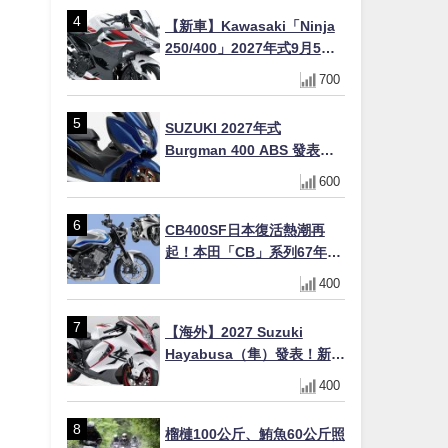
十
【新車】Kawasaki「Ninja
250/400」2027年式9月5日
日本發售！新塗裝登場×價格
700
不變×輔助滑動式離合器
×LED頭燈標配
SUZUKI 2027年式
Burgman 400 ABS 發表！
8/18日本上市、支援E10汽油
600
售價98萬100日圓
CB400SF日本復活熱潮再
起！本田「CB」系列67年傳
奇解密 與CBR差異一次搞懂
400
【海外】2027 Suzuki
Hayabusa（隼）發表！新增
Special Edition 特仕版，全
400
新珍珠白塗裝與專屬配備登
場
榴槤100公斤、鮪魚60公斤照