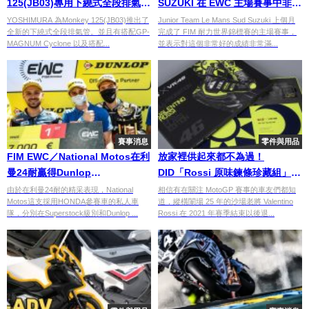
125(JB03)專用下繞式全段排氣管
SUZUKI 在 EWC 主場賽事中非常
上市啦！
滿意
YOSHIMURA 為Monkey 125(JB03)推出了
Junior Team Le Mans Sud Suzuki 上個月
全新的下繞式全段排氣管。並且有搭配GP-
完成了 FIM 耐力世界錦標賽的主場賽事，
MAGNUM Cyclone 以及搭配...
並表示對這個非常好的成績非常滿...
賽事消息
零件與用品
FIM EWC／National Motos在利
放家裡供起來都不為過！
曼24耐贏得Dunlop
DID「Rossi 原味鍊條珍藏組」開
Independent Trophy
箱
由於在利曼24耐的精采表現，National
相信有在關注 MotoGP 賽事的車友們都知
Motos這支採用HONDA參賽車的私人車
道，縱橫闈場 25 年的沙場老將 Valentino
隊，分別在Superstock級別和Dunlop ...
Rossi 在 2021 年賽季結束以後退...