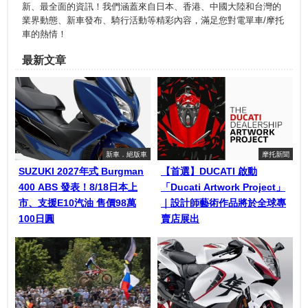
新、最全面的資訊！我們涵蓋來自日本、香港、中國大陸和台灣的
業界動態、新車發布、騎行活動等精彩內容，滿足您對電單車/摩托
車的熱情！
最新文章
新車．絕版車
摩托新聞
SUZUKI 2027年式 Burgman
【首選】DUCATI 啟動
400 ABS 發表！8/18日本上
「Ducati Artwork Project」
市、支援E10汽油 售價98萬
｜設計師藝術作品將於全球專
100日圓
賣店展出