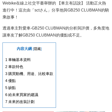
Webike在線上社交平臺舉辦的 【車主有話說】 活動正火熱
進行中！這次由「sctさん」分享他與GB250 CLUBMAN的騎
乘故事！
透過車主對愛車-GB250 CLUBMAN的分析與評價，多角度地
讓車友了解GB250 CLUBMAN的優點或不足。
內容大綱
[
隱藏
]
1
車輛基本資料
2
車款特色
3
購買動機、用途、比較車款
4
優點
5
缺點
6
給未來買家的建議
7
未來的改裝計劃