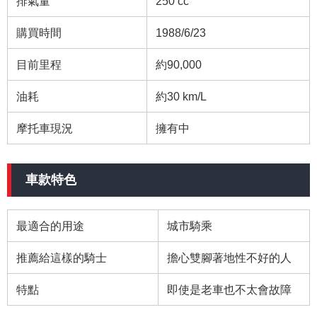
排氣量
250 cc
購買時間
1988/6/23
目前里程
約90,000
油耗
約30 km/L
摩托車現況
擁有中
車款特色
最適合的用途
城市騎乘
推薦給這樣的騎士
擔心雙腳著地性不好的人
特點
即使是老車也不太會故障