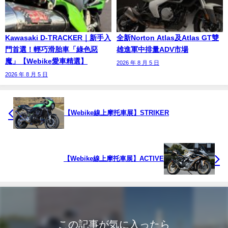
Kawasaki D-TRACKER｜新手入
全新Norton Atlas及Atlas GT雙
門首選！輕巧滑胎車「綠色惡
雄進軍中排量ADV市場
魔」【Webike愛車精選】
2026 年 8 月 5 日
2026 年 8 月 5 日
【Webike線上摩托車展】STRIKER
【Webike線上摩托車展】ACTIVE
この記事が気に入ったら