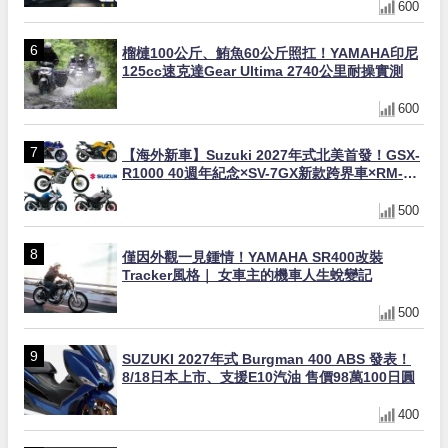
600
榴槤100公斤、鮪魚60公斤照扛！YAMAHA印尼
125cc速克達Gear Ultima 2740公里耐操實測
600
【海外新車】Suzuki 2027年式北美首發！GSX-
R1000 40週年紀念×SV-7GX新款跨界車×RM-
Z450 Ken Roczen冠軍套件
500
僅因外觀一見鍾情！YAMAHA SR400改裝
Tracker風格｜ 女車主的機車人生蛻變記
500
SUZUKI 2027年式 Burgman 400 ABS 發表！
8/18日本上市、支援E10汽油 售價98萬100日圓
400