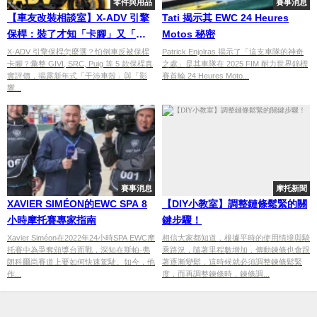
零件與用品
賽事消息
【車友改裝相談室】X-ADV 引擎
Tati 揭示其 EWC 24 Heures
保桿：裝了才知「卡腳」又「卡
Motos 秘密
殼」？車友的「CP值」與「安裝
X-ADV 引擎保桿怎麼選？怕倒車反被保桿
Patrick Enjolras 揭示了「這支車隊的神奇
卡腳？彙整 GIVI, SRC, Puig 等 5 款保桿真
之處」是其車隊在 2025 FIM 耐力世界錦標
陷阱」血淚匯總
實評價，揭露新年式「干涉車殼」與「影
賽首輪 24 Heures Moto...
響...
賽事消息
摩托新聞
XAVIER SIMÉON的EWC SPA 8
【DIY小教室】調整鏈條鬆緊的關
小時摩托賽專家指南
鍵步驟！
Xavier Siméon在2022年24小時SPA EWC摩
相信大家都知道，根據平時的使用情境與騎
托賽中為爭奪頒獎台而戰，深知在斯帕-弗
乘路況，隨著里程數增加，傳動鍊條也會跟
朗科爾尚賽道上要如何快速駕駛。如今，他
著逐漸變鬆，這時候就必須調整鍊條鬆緊
作...
度，而再調整鍊條時，鍊條調...