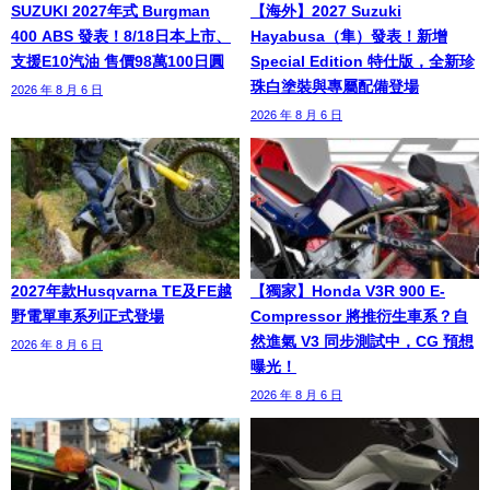
SUZUKI 2027年式 Burgman
【海外】2027 Suzuki
400 ABS 發表！8/18日本上市、
Hayabusa（隼）發表！新增
支援E10汽油 售價98萬100日圓
Special Edition 特仕版，全新珍
珠白塗裝與專屬配備登場
2026 年 8 月 6 日
2026 年 8 月 6 日
2027年款Husqvarna TE及FE越
【獨家】Honda V3R 900 E-
野電單車系列正式登場
Compressor 將推衍生車系？自
然進氣 V3 同步測試中，CG 預想
2026 年 8 月 6 日
曝光！
2026 年 8 月 6 日