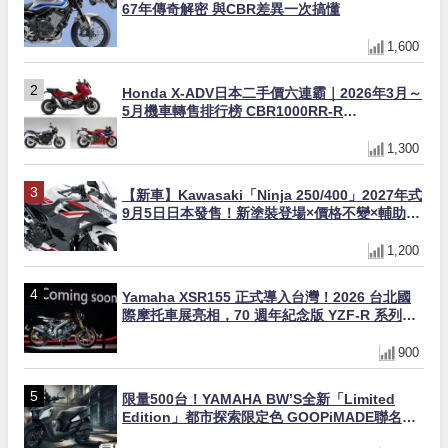
67年傳奇解密 與CBR差異一次搞懂
1,600
Honda X-ADV日本二手價六連霸｜2026年3月～
5月機車轉售排行榜 CBR1000RR-R
FIREBLADE SP首度躋身前十
1,300
【新車】Kawasaki「Ninja 250/400」2027年式
9月5日日本發售！新塗裝登場×價格不變×輔助滑
動式離合器×LED頭燈標配
1,200
Yamaha XSR155 正式導入台灣！2026 台北國
際摩托車展亮相，70 週年紀念版 YZF-R 系列限
量追加販售
900
限量500台！YAMAHA BW’S全新「Limited
Edition」都市探索限定色 GOOPiMADE聯名包
同步登場