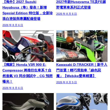
【海外】2027 Suzuki
2027年款Husqvarna TE及FE越
Hayabusa（隼）發表！新增
野電單車系列正式登場
Special Edition 特仕版，全新珍
2026 年 8 月 6 日
珠白塗裝與專屬配備登場
2026 年 8 月 6 日
【獨家】Honda V3R 900 E-
Kawasaki D-TRACKER｜新手入
Compressor 將推衍生車系？自
門首選！輕巧滑胎車「綠色惡
然進氣 V3 同步測試中，CG 預想
魔」【Webike愛車精選】
曝光！
2026 年 8 月 5 日
2026 年 8 月 6 日