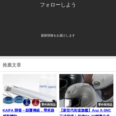
フォローしよう
最新情報をお届けします
推薦文章
零件與用品
零件與用品
KAIFA 開發－顛覆傳統，帶來路
【新世代街道旗艦】Arai X-SNC