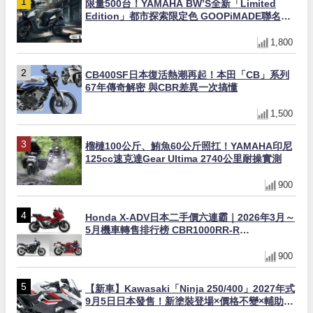
限量500台！YAMAHA BW’S全新「Limited
Edition」都市探索限定色 GOOPiMADE聯名包
同步登場
1,800
CB400SF日本復活熱潮再起！本田「CB」系列
67年傳奇解密 與CBR差異一次搞懂
1,500
榴槤100公斤、鮪魚60公斤照扛！YAMAHA印尼
125cc速克達Gear Ultima 2740公里耐操實測
900
Honda X-ADV日本二手價六連霸｜2026年3月～
5月機車轉售排行榜 CBR1000RR-R
FIREBLADE SP首度躋身前十
900
【新車】Kawasaki「Ninja 250/400」2027年式
9月5日日本發售！新塗裝登場×價格不變×輔助滑