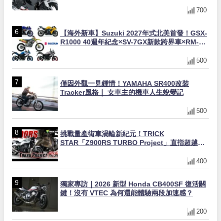
動式離合器×LED頭燈標配
700
【海外新車】Suzuki 2027年式北美首發！GSX-
R1000 40週年紀念×SV-7GX新款跨界車×RM-
Z450 Ken Roczen冠軍套件
500
僅因外觀一見鍾情！YAMAHA SR400改裝
Tracker風格｜ 女車主的機車人生蛻變記
500
挑戰量產街車渦輪新紀元！TRICK
STAR「Z900RS TURBO Project」直指超越
Ducati Superleggera性能
400
獨家專訪｜2026 新型 Honda CB400SF 復活關
鍵！沒有 VTEC 為何還能體驗兩段加速感？
200