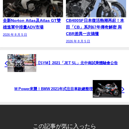
全新Norton Atlas及Atlas GT雙
CB400SF日本復活熱潮再起！本
雄進軍中排量ADV市場
田「CB」系列67年傳奇解密 與
CBR差異一次搞懂
2026 年 8 月 5 日
2026 年 8 月 5 日
【SYM】2021「JET SL」北中南試乘體驗會公告
M Power來襲！BMW 2021年式注目車款總整理
この記事が気に入ったら