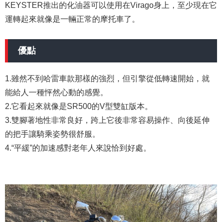
KEYSTER推出的化油器可以使用在Virago身上，至少現在它
運轉起來就像是一輛正常的摩托車了。
優點
1.雖然不到哈雷車款那樣的強烈，但引擎從低轉速開始，就
能給人一種怦然心動的感覺。
2.它看起來就像是SR500的V型雙缸版本。
3.雙腳著地性非常良好，跨上它後非常容易操作、向後延伸
的把手讓騎乘姿勢很舒服。
4.“平緩”的加速感對老年人來說恰到好處。