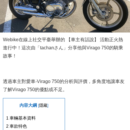
Webike在線上社交平臺舉辦的 【車主有話說】 活動正火熱
進行中！這次由「tachanさん」分享他與Virago 750的騎乘
故事！
透過車主對愛車-Virago 750的分析與評價，多角度地讓車友
了解Virago 750的優點或不足。
內容大綱
[
隱藏
]
1
車輛基本資料
2
車款特色