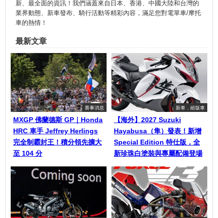
新、最全面的資訊！我們涵蓋來自日本、香港、中國大陸和台灣的
業界動態、新車發布、騎行活動等精彩內容，滿足您對電單車/摩托
車的熱情！
最新文章
賽事消息
新車．絕版車
MXGP 佛蘭德斯 GP｜Honda
【海外】2027 Suzuki
HRC 車手 Jeffrey Herlings
Hayabusa（隼）發表！新增
完全制霸封王！積分領先擴大
Special Edition 特仕版，全
至 104 分
新珍珠白塗裝與專屬配備登場