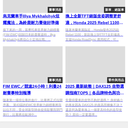
賽事消息
新車．絕版車
烏克蘭車手Illya Mykhalchyk炫
換上全新TFT錶版坐姿調整更舒
耀魔法，為鈴鹿耐力賽做好準備
適，Honda 2025 Rebel 1100小
改升級
接下來的一周，當摩托車世界耐力錦標賽
隨著米蘭車展臨近，Honda發布2025款
(FIM EWC)回歸日本鈴鹿賽道時，Illya
Rebel 1100，新款換上5吋TFT全彩儀表，
Mykhalchyk將信心十足地出戰。...
支援Honda RoadSync 應用程式，可...
賽事消息
零件與用品
FIM EWC／競速24小時！利曼24
2025 最新統整｜DAX125 坐墊選
耐賽事特別報導
購指南TOP5｜各品牌特色與功能
一篇整理給你
隨著第一場排位賽的進行，比賽將正式拉開
常覺得愛車的坐墊不夠舒適嗎？ 身材嬌小
序幕。 第43屆的EWC世界耐力錦標賽將與
的車友因為 DAX125 的座高而猶豫不決？
以往不同，受全球新型肺炎疫情影響而閉門
還是想為愛車換上一個更具特色的造型坐
舉行，比賽將在歐洲中...
墊？ 那你一定要選擇...