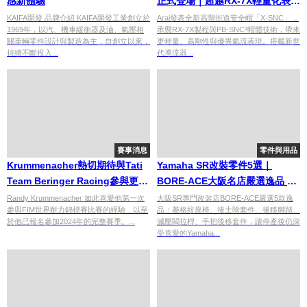
感新體驗
正式登場｜超越RX-7X輕量化表現
顛覆街車安全帽既有標準
KAIFA開發 品牌介紹 KAIFA開發工業創立於
Arai發表全新高階街道安全帽「X-SNC」，
1969年，以汽、機車緩衝器及油、氣壓相
承襲RX-7X製程與PB-SNC²帽體技術，帶來
關車輛零件設計與製造為主，自創立以來，
更輕量、高剛性與優異氣流表現。搭載新世
持續不斷投入...
代導流器...
賽事消息
零件與用品
Krummenacher熱切期待與Tati
Yamaha SR改裝零件5選｜
Team Beringer Racing參與更多
BORE-ACE大阪名店嚴選逸品 傳
EWC比賽
統與革新完美融合
Randy Krummenacher 如此喜愛他第一次
大阪SR專門改裝店BORE-ACE嚴選5款逸
參與FIM世界耐力錦標賽比賽的經驗，以至
品：菱格紋座椅、後土除套件、後移腳踏、
於他已報名參加2024年的完整賽季。...
減壓閥拉桿、手把後移套件，讓停產後仍深
受喜愛的Yamaha...