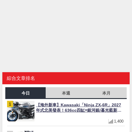
綜合文章排名
今日
本週
本月
【海外新車】Kawasaki「Ninja ZX-6R」2027
年式北美發表！636cc四缸×銀河銀/暮光藍新色
×KTRC/KIBS電控，11,599美元起
1,400