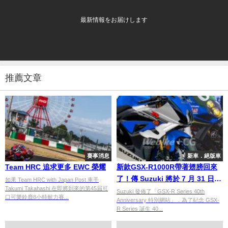
最新情報をお届けします
推薦文章
賽事消息
新車．絕版車
Team HRC 追求更多 EWC 榮耀
新款GSX-R1000R帶著翅膀回來
了！傳 Suzuki 將於 7 月 31 日揭
如果 Team HRC with Japan Post 車手
Takumi Takahashi 在即將到來的第45屆可
曉升級後 SS 車款
Suzuki 發佈了「GSX-R Series 40th
口可樂鈴鹿8小時耐力賽...
Anniversary 特別網站」，為了紀念 GSX-
R Series 誕生 40...