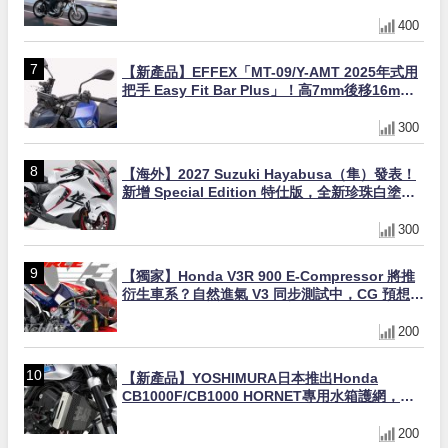
400
【新產品】EFFEX「MT-09/Y-AMT 2025年式用
把手 Easy Fit Bar Plus」！高7mm後移16mm
直上×三色×免換線組
300
【海外】2027 Suzuki Hayabusa（隼）發表！
新增 Special Edition 特仕版，全新珍珠白塗裝
與專屬配備登場
300
【獨家】Honda V3R 900 E-Compressor 將推
衍生車系？自然進氣 V3 同步測試中，CG 預想曝
光！
200
【新產品】YOSHIMURA日本推出Honda
CB1000F/CB1000 HORNET專用水箱護網，六
角網紋設計質感升級
200