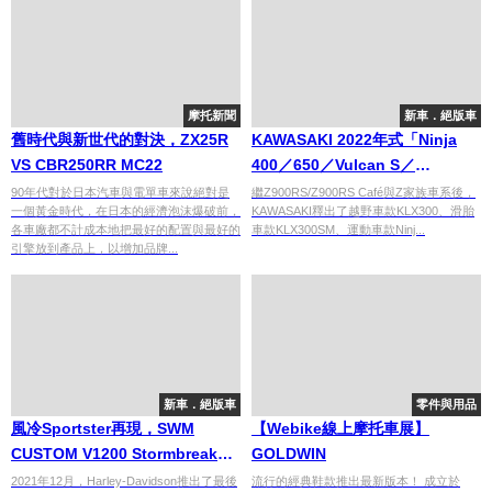
摩托新聞
新車．絕版車
舊時代與新世代的對決，ZX25R
KAWASAKI 2022年式「Ninja
VS CBR250RR MC22
400／650／Vulcan S／
KLX300」登場
90年代對於日本汽車與電單車來說絕對是
繼Z900RS/Z900RS Café與Z家族車系後，
一個黃金時代，在日本的經濟泡沫爆破前，
KAWASAKI釋出了越野車款KLX300、滑胎
各車廠都不計成本地把最好的配置與最好的
車款KLX300SM、運動車款Ninj...
引擎放到產品上，以增加品牌...
新車．絕版車
零件與用品
風冷Sportster再現，SWM
【Webike線上摩托車展】
CUSTOM V1200 Stormbreaker
GOLDWIN
即將推出
2021年12月，Harley-Davidson推出了最後
流行的經典鞋款推出最新版本！ 成立於