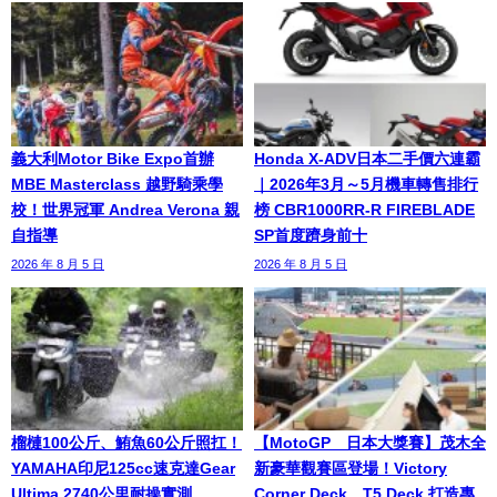
義大利Motor Bike Expo首辦
Honda X-ADV日本二手價六連霸
MBE Masterclass 越野騎乘學
｜2026年3月～5月機車轉售排行
校！世界冠軍 Andrea Verona 親
榜 CBR1000RR-R FIREBLADE
自指導
SP首度躋身前十
2026 年 8 月 5 日
2026 年 8 月 5 日
榴槤100公斤、鮪魚60公斤照扛！
【MotoGP™日本大獎賽】茂木全
YAMAHA印尼125cc速克達Gear
新豪華觀賽區登場！Victory
Ultima 2740公里耐操實測
Corner Deck、T5 Deck 打造專