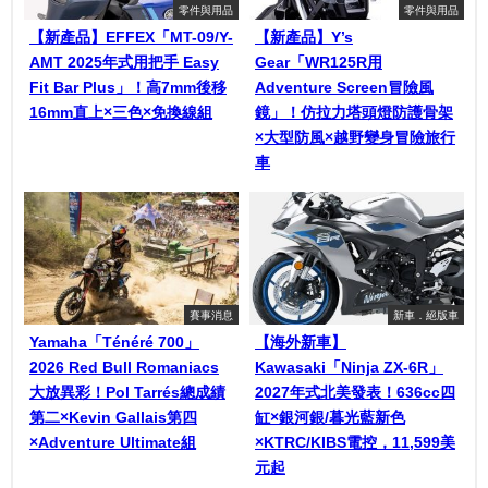
零件與用品
零件與用品
【新產品】EFFEX「MT-09/Y-
【新產品】Y’s
AMT 2025年式用把手 Easy
Gear「WR125R用
Fit Bar Plus」！高7mm後移
Adventure Screen冒險風
16mm直上×三色×免換線組
鏡」！仿拉力塔頭燈防護骨架
×大型防風×越野變身冒險旅行
車
賽事消息
新車．絕版車
Yamaha「Ténéré 700」
【海外新車】
2026 Red Bull Romaniacs
Kawasaki「Ninja ZX-6R」
大放異彩！Pol Tarrés總成績
2027年式北美發表！636cc四
第二×Kevin Gallais第四
缸×銀河銀/暮光藍新色
×Adventure Ultimate組
×KTRC/KIBS電控，11,599美
元起