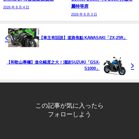
屬特等席
2026 年 8 月 4 日
2026 年 8 月 3 日
【車主有話說】道路焦點 KAWASAKI「ZX-25R」
【和歌山專欄】進化幅度之大！淺談SUZUKI「GSX-
S1000」
この記事が気に入ったら
フォローしよう