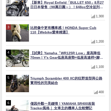
【新車】Royal Enfield「BULLET 650」8月27
日日本發售（98萬日圓～）！648cc空冷並列雙
缸×虎眼指示燈×砲筒黑/戰艦藍兩色
1,300
比想像中更有機車感！HONDA Super Cub
110【Webike愛車精選】
1,200
【試乘】Yamaha「WR125R Low」座高降低
70mm！Y’s Gear低座高座墊×低座高連桿×腳踏
著地感大幅改善，越野初學者推薦
1,100
Triumph Scrambler 400 XC的狂野造型與公路
實用性的完美結合
400
僅因外觀一見鍾情！YAMAHA SR400改裝
Tracker風格｜ 女車主的機車人生蛻變記