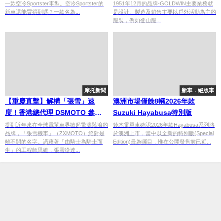
一款空冷Sportster車型。空冷Sportster的
1951年12月的品牌-GOLDWIN主要業務就
新車還能買得到嗎？一款名為...
是設計、製造及銷售主要以戶外活動為主的
服裝，例如登山服...
摩托新聞
新車．絕版車
【重慶直擊】解構「張雪」速
澳洲市場僅餘8輛2026年款
度！香港總代理 DSMOTO 參訪
Suzuki Hayabusa特別版
ZXMOTO 工廠：三缸怪獸
提到近年來在全球電單車界掀起驚濤駭浪的
鈴木電單車確認2026年款Hayabusa系列將
品牌，「張雪機車」（ZXMOTO）絕對是
於澳洲上市，當中以全新的特別版(Special
820RR 實測現身
離不開的名字。憑藉著「由騎士為騎士而
Edition)最為矚目，惟在公開發售前已近...
生」的工程師思維，張雪從達...