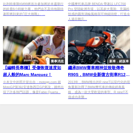
歐洲市場
比利時車隊KM99將首次參加將於本週舉行
中國摩托車品牌 BENDA 帶著以 LFC700
的鈴鹿8小時耐力賽，他們迫不及待地期待
Pro 登陸歐洲市場，以其超大寬胎、充滿科
著即將到來的｢巨大挑戰｣。...
技感的圓形渦輪風格與可伸縮頭燈，打造令
人過目難忘...
賽事消息
新車．絕版車
【編輯長專欄】受傷恢復速度如
繼承BMW賽車精神並致敬傳奇
超人般的Marc Marquez！
R90S，BMW全新復古街車R12S
登場！
※本文中的照片皆出自：motogp.com 就
2013年，BMW推出的R nineT以現代化的視
MotoGP第3站安達魯西亞GP來說，雖然出
角重新詮釋了BMW摩托車的傳統經典風
現了許多熱門話題，像是Fabio Quarta...
格，成為一款大受歡迎的車型。R nineT不
僅成功承襲...