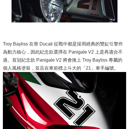
Troy Bayliss 在替 Ducati 征戰中都是採用經典的雙缸引擎作
為動力核心，因此紀念款選擇在 Panigale V2 上是再適合不
過。首冠紀念款 Panigale V2 將會換上 Troy Bayliss 專屬的
個人風格塗裝，並且在車前標上斗大的「21」車手編號。