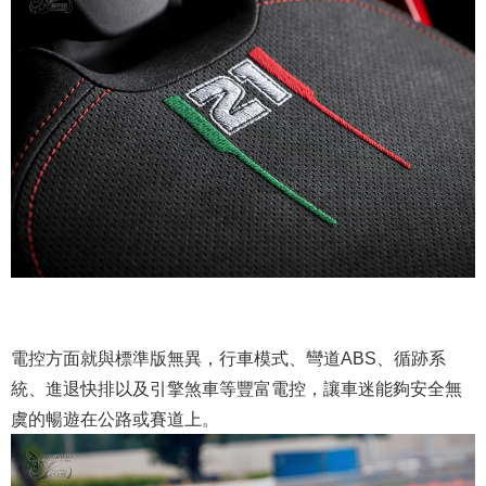
電控方面就與標準版無異，行車模式、彎道ABS、循跡系
統、進退快排以及引擎煞車等豐富電控，讓車迷能夠安全無
虞的暢遊在公路或賽道上。