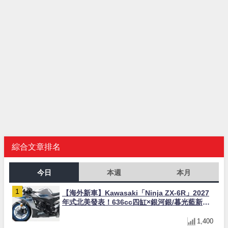
綜合文章排名
今日
本週
本月
【海外新車】Kawasaki「Ninja ZX-6R」2027
年式北美發表！636cc四缸×銀河銀/暮光藍新色
×KTRC/KIBS電控，11,599美元起
1,400