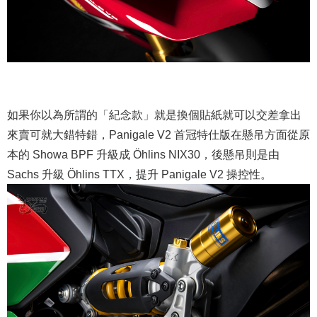
如果你以為所謂的「紀念款」就是換個貼紙就可以交差拿出
來賣可就大錯特錯，Panigale V2 首冠特仕版在懸吊方面從原
本的 Showa BPF 升級成 Öhlins NIX30，後懸吊則是由
Sachs 升級 Öhlins TTX，提升 Panigale V2 操控性。