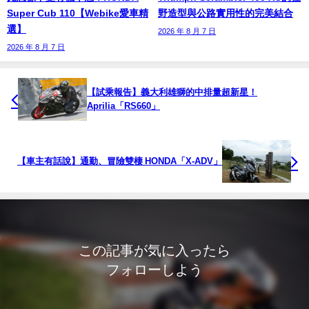
Super Cub 110【Webike愛車精
野造型與公路實用性的完美結合
選】
2026 年 8 月 7 日
2026 年 8 月 7 日
【試乘報告】義大利雄獅的中排量超新星！
Aprilia「RS660」
【車主有話說】通勤、冒險雙棲 HONDA「X-ADV」
この記事が気に入ったら
フォローしよう