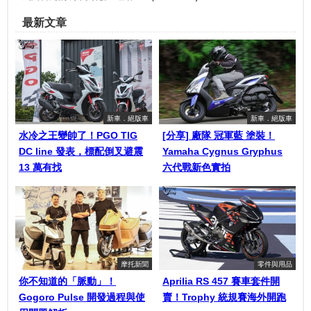
最新文章
新車．絕版車
新車．絕版車
水冷之王變帥了！PGO TIG
[分享] 廠隊 冠軍藍 塗裝！
DC line 發表，標配倒叉避震
Yamaha Cygnus Gryphus
13 萬有找
六代戰新色實拍
摩托新聞
零件與用品
你不知道的「脈動」！
Aprilia RS 457 賽車套件開
Gogoro Pulse 開發過程與使
賣！Trophy 統規賽海外開跑