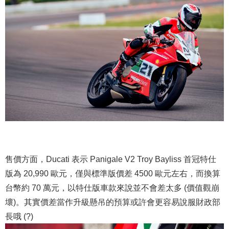
售價方面，Ducati 表示 Panigale V2 Troy Bayliss 首冠特仕
版為 20,990 歐元，僅與標準版價差 4500 歐元左右，而換算
台幣約 70 萬元，以特仕版車款來說並不會差太多 (價值觀崩
壞)。其實價差當作升級懸吊的預算或許會更容易說服財政部
長哦 (?)