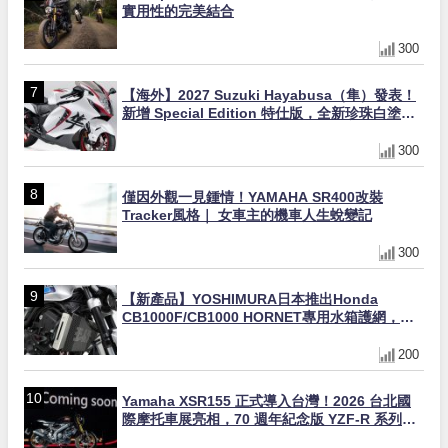
實用性的完美結合
300
【海外】2027 Suzuki Hayabusa（隼）發表！
新增 Special Edition 特仕版，全新珍珠白塗裝
與專屬配備登場
300
僅因外觀一見鍾情！YAMAHA SR400改裝
Tracker風格｜ 女車主的機車人生蛻變記
300
【新產品】YOSHIMURA日本推出Honda
CB1000F/CB1000 HORNET專用水箱護網，六
角網紋設計質感升級
200
Yamaha XSR155 正式導入台灣！2026 台北國
際摩托車展亮相，70 週年紀念版 YZF-R 系列限
量追加販售