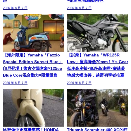
起
×砲筒黑/戰艦藍兩色
2026 年 8 月 7 日
2026 年 8 月 7 日
【海外限定】Yamaha「Fazzio
【試乘】Yamaha「WR125R
Special Edition Sunset Blue」
Low」座高降低70mm！Y’s Gear
印尼登場！復古夕陽意象×125cc
低座高座墊×低座高連桿×腳踏著
Blue Core混合動力×限量販售
地感大幅改善，越野初學者推薦
2026 年 8 月 7 日
2026 年 8 月 7 日
比想像中更有機車感！HONDA
Triumph Scrambler 400 XC的狂