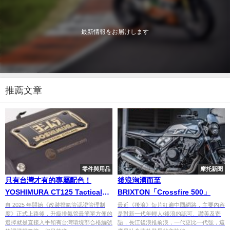
最新情報をお届けします
推薦文章
零件與用品
摩托新聞
只有台灣才有的專屬配色！
後浪洶湧而至
YOSHIMURA CT125 Tactical
BRIXTON「Crossfire 500」
Cyclone 台灣合法認證全段排氣
自 2025 年開始《改裝排氣管認證管理制
最近《後浪》短片紅遍中國網路，主要內容
度》正式上路後，升級排氣管最簡單方便的
是對新一代年輕人/後浪的認可、讚美及寄
管開箱！
選擇就是直接入手領有台灣環境部合格編號
語，長江後浪推前浪，一代更比一代強，這