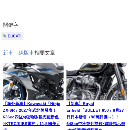
關鍵字
DUCATI
新車．絕版車
相關文章
【海外新車】Kawasaki「Ninja
【新車】Royal
ZX-6R」2027年式北美發表！
Enfield「BULLET 650」8月27
636cc四缸×銀河銀/暮光藍新色
日日本發售（98萬日圓～）！
×KTRC/KIBS電控，11,599美元
648cc空冷並列雙缸×虎眼指示燈