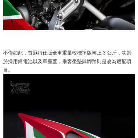
不僅如此，首冠特仕版全車重量較標準版輕上 3 公斤，功歸
於採用鋰電池以及單座蓋，乘客坐墊與腳踏則是改為選配項
目。