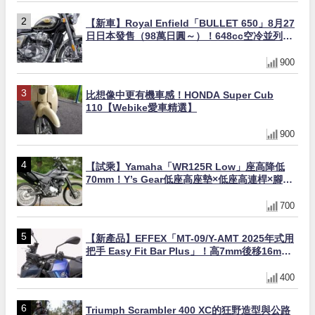
【新車】Royal Enfield「BULLET 650」8月27
日日本發售（98萬日圓～）！648cc空冷並列雙
缸×虎眼指示燈×砲筒黑/戰艦藍兩色
900
比想像中更有機車感！HONDA Super Cub
110【Webike愛車精選】
900
【試乘】Yamaha「WR125R Low」座高降低
70mm！Y’s Gear低座高座墊×低座高連桿×腳踏
著地感大幅改善，越野初學者推薦
700
【新產品】EFFEX「MT-09/Y-AMT 2025年式用
把手 Easy Fit Bar Plus」！高7mm後移16mm
直上×三色×免換線組
400
Triumph Scrambler 400 XC的狂野造型與公路