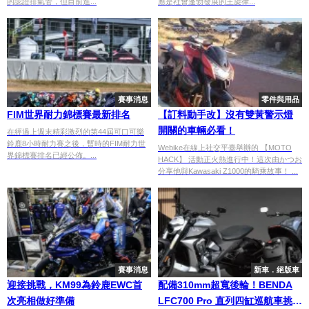
的認證排氣管，但目前進...
應是社會蓬勃發展的主旋律...
賽事消息
零件與用品
FIM世界耐力錦標賽最新排名
【訂料動手改】沒有雙黃警示燈
開關的車輛必看！
在經過上週末精彩激烈的第44屆可口可樂
鈴鹿8小時耐力賽之後，暫時的FIM耐力世
Webike在線上社交平臺舉辦的 【MOTO
界錦標賽排名已經公佈。...
HACK】 活動正火熱進行中！這次由かつお
分享他與Kawasaki Z1000的騎乘故事！ ...
賽事消息
新車．絕版車
迎接挑戰，KM99為鈴鹿EWC首
配備310mm超寬後輪！BENDA
次亮相做好準備
LFC700 Pro 直列四缸巡航車挑戰