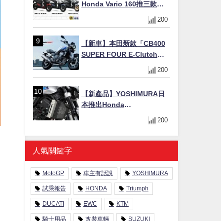
Honda Vario 160推三款新
色！售價10,498令吉(約台幣
200
7.1萬/港幣1.99萬)
【新車】本田新款「CB400
SUPER FOUR E-Clutch」
99萬8800日圓上市 8/21登場
200
新設計直列四缸引擎58匹馬
力動力升級
【新產品】YOSHIMURA日
本推出Honda
CB1000F/CB1000 HORNET
200
專用水箱護網，六角網紋設
計質感升級
人氣關鍵字
MotoGP
車主有話說
YOSHIMURA
試乘報告
HONDA
Triumph
DUCATI
EWC
KTM
騎士用品
改裝車輛
SUZUKI