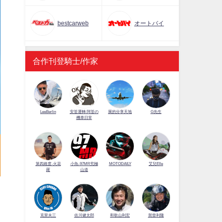
bestcarweb
オートバイ
合作刊登騎士/作家
LeeBerlin
安筌運轉 阿筌の
展的分享天地
G先生
機車日常
第四維度-火花
小魚-97MR究極
MOTODAILY
艾兒Elle
羅
山道
佐川健太郎
克里夫三
和歌山利宏
賀曾利隆