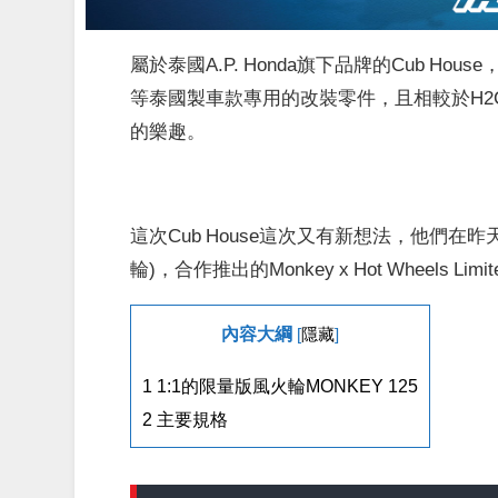
屬於泰國A.P. Honda旗下品牌的Cub House，是專
等泰國製車款專用的改裝零件，且相較於H
的樂趣。
這次Cub House這次又有新想法，他們在昨天 
輪)，合作推出的Monkey x Hot Wheels Limite
內容大綱
[
隱藏
]
1
1:1的限量版風火輪MONKEY 125
2
主要規格