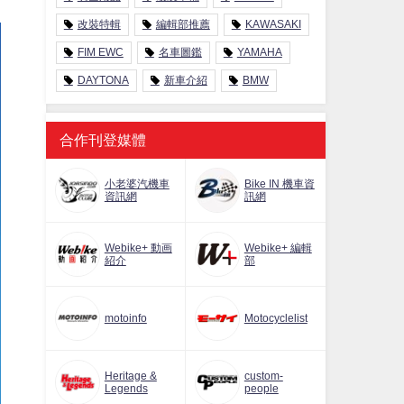
改裝特輯
編輯部推薦
KAWASAKI
FIM EWC
名車圖鑑
YAMAHA
DAYTONA
新車介紹
BMW
合作刊登媒體
小老婆汽機車
Bike IN 機車資
資訊網
訊網
Webike+ 動画
Webike+ 編輯
紹介
部
motoinfo
Motocyclelist
Heritage &
custom-
Legends
people