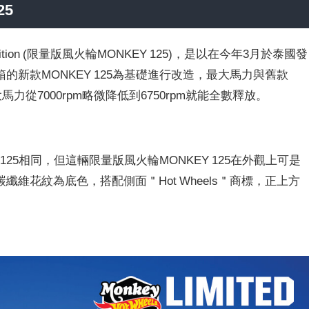
25
ed Edition (限量版風火輪MONKEY 125)，是以在今年3月於泰國發
新款MONKEY 125為基礎進行改造，最大馬力與舊款
，但最大馬力從7000rpm略微降低到6750rpm就能全數釋放。
125相同，但這輛限量版風火輪MONKEY 125在外觀上可是
維花紋為底色，搭配側面＂Hot Wheels＂商標，正上方