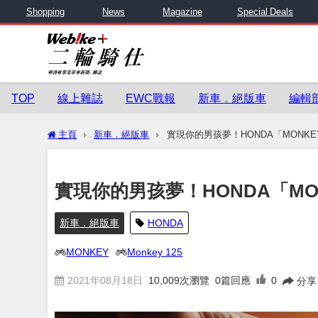
Shopping
News
Magazine
Special Deals
TOP
線上雜誌
EWC戰報
新車．絕版車
編輯
主頁
新車．絕版車
實現你的男孩夢！HONDA「MONKE
實現你的男孩夢！HONDA「MON
新車．絕版車
HONDA
MONKEY
Monkey 125
2021年08月18日
10,009
次瀏覽
0篇回應
0
分享