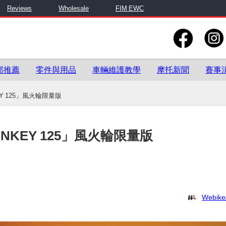
Reviews
Wholesale
FIM EWC
部推薦
零件與用品
車輛維護教學
摩托新聞
賽事
Y 125」風火輪限量版
KEY 125」風火輪限量版
Webi