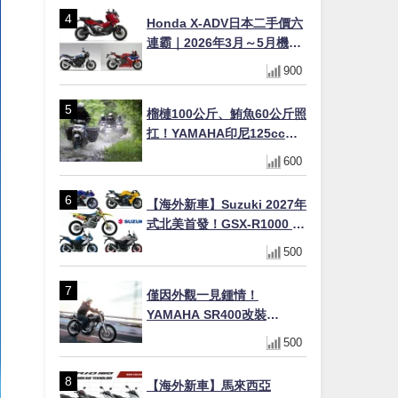
×LED頭燈標配
Honda X-ADV日本二手價六
連霸｜2026年3月～5月機車
轉售排行榜 CBR1000RR-R
900
FIREBLADE SP首度躋身前
十
榴槤100公斤、鮪魚60公斤照
扛！YAMAHA印尼125cc速
克達Gear Ultima 2740公里
600
耐操實測
【海外新車】Suzuki 2027年
式北美首發！GSX-R1000 40
週年紀念×SV-7GX新款跨界
500
車×RM-Z450 Ken Roczen
冠軍套件
僅因外觀一見鍾情！
YAMAHA SR400改裝
Tracker風格｜ 女車主的機車
500
人生蛻變記
【海外新車】馬來西亞