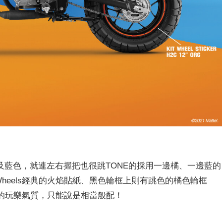
藍色，就連左右握把也很跳TONE的採用一邊橘、一邊藍的
Wheels經典的火焰貼紙、黑色輪框上則有跳色的橘色輪框
獨有的玩樂氣質，只能說是相當般配！