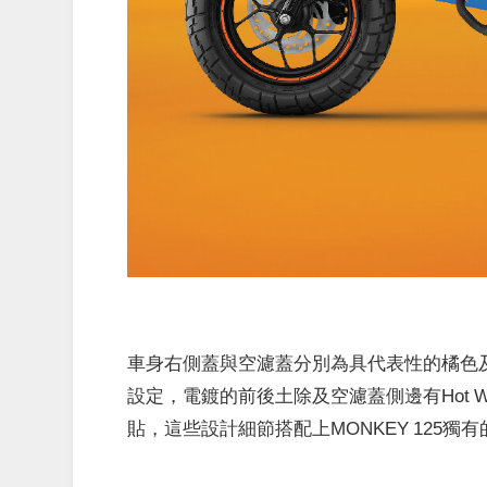
車身右側蓋與空濾蓋分別為具代表性的橘色及
設定，電鍍的前後土除及空濾蓋側邊有Hot 
貼，這些設計細節搭配上MONKEY 125