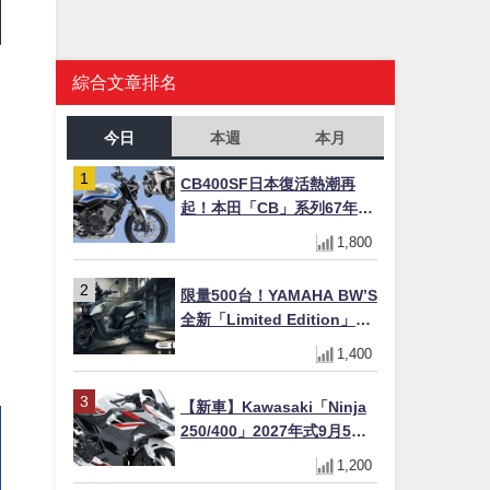
綜合文章排名
今日
本週
本月
CB400SF日本復活熱潮再
起！本田「CB」系列67年傳
奇解密 與CBR差異一次搞懂
1,800
限量500台！YAMAHA BW’S
全新「Limited Edition」都
市探索限定色 GOOPiMADE
1,400
聯名包同步登場
【新車】Kawasaki「Ninja
250/400」2027年式9月5日
日本發售！新塗裝登場×價格
1,200
不變×輔助滑動式離合器