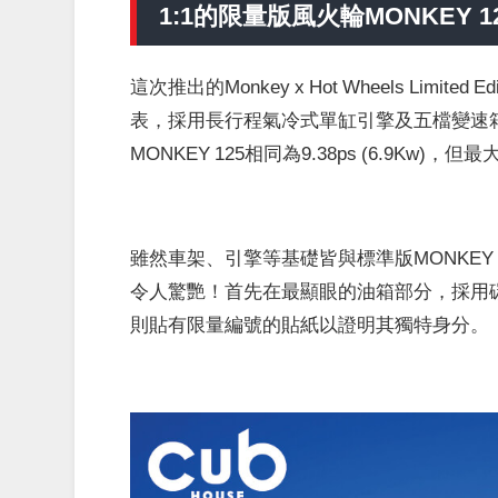
1:1的限量版風火輪MONKEY 1
這次推出的Monkey x Hot Wheels Limit
表，採用長行程氣冷式單缸引擎及五檔變速箱的
MONKEY 125相同為9.38ps (6.9Kw)
雖然車架、引擎等基礎皆與標準版MONKEY 
令人驚艷！首先在最顯眼的油箱部分，採用碳纖
則貼有限量編號的貼紙以證明其獨特身分。