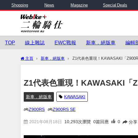
Shopping
News
Magazine
Special Deals
TOP
線上雜誌
EWC戰報
新車．絕版車
編輯
主頁
新車．絕版車
Z1代表色重現！KAWASAKI「Z900
Z1代表色重現！KAWASAKI「Z
新車．絕版車
KAWASAKI
Z900RS
Z900RS SE
2021年08月18日
10,293
次瀏覽
0篇回應
0
分享