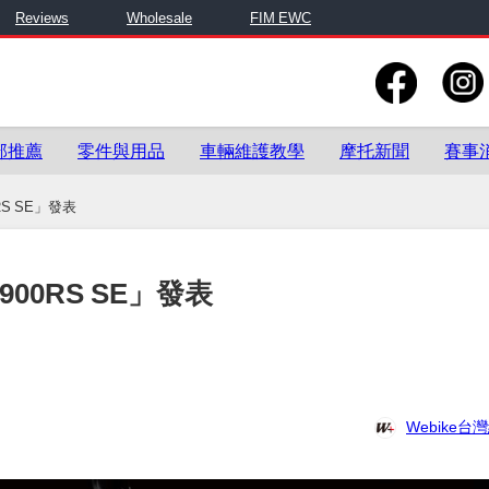
Reviews
Wholesale
FIM EWC
部推薦
零件與用品
車輛維護教學
摩托新聞
賽事
RS SE」發表
900RS SE」發表
Webike台