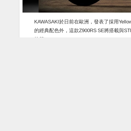
KAWASAKI於日前在歐洲，發表了採用Yellow 
的經典配色外，這款Z900RS SE將搭載與ST
統等。
內容大綱
[
隱藏
]
1
SE = 特別版，採用黃色車身搭配金色零件
2
隨著Yellow ball的出現，Z900RS完整復
SE = 特別版，採用黃色車身
這次在歐洲亮相、採用Yellow ball (黃球)配
表、僅在歐洲地區販售的Z1”糖果黃”配色的致