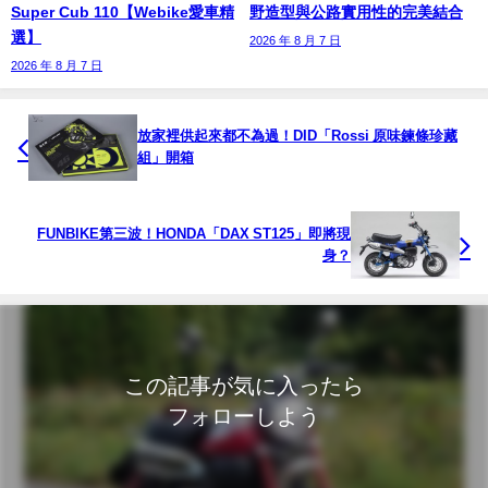
Super Cub 110【Webike愛車精
野造型與公路實用性的完美結合
選】
2026 年 8 月 7 日
2026 年 8 月 7 日
放家裡供起來都不為過！DID「Rossi 原味鍊條珍藏
組」開箱
FUNBIKE第三波！HONDA「DAX ST125」即將現
身？
この記事が気に入ったら
フォローしよう