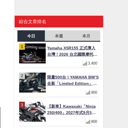
綜合文章排名
今日
本週
本月
Yamaha XSR155 正式導入
台灣！2026 台北國際摩托車
展亮相，70 週年紀念版
3,400
YZF-R 系列限量追加販售
限量500台！YAMAHA BW’S
全新「Limited Edition」都
市探索限定色 GOOPiMADE
900
聯名包同步登場
【新車】Kawasaki「Ninja
250/400」2027年式9月5日
日本發售！新塗裝登場×價格
800
不變×輔助滑動式離合器