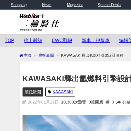
Shopping
News
Magazine
Special Deals
TOP
線上雜誌
EWC戰報
新車．絕版車
編輯
主頁
摩托新聞
KAWASAKI釋出氫燃料引擎設計圖稿
KAWASAKI釋出氫燃料引擎設
摩托新聞
KAWASAKI
2022年01月21日
10,309
次瀏覽
0篇回應
0
分享