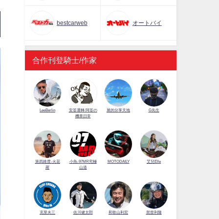
bestcarweb
オートバイ
合作刊登騎士/作家
LeeBerlin
安筌運轉 阿筌の
展的分享天地
G先生
機車日常
第四維度-火花
小魚-97MR究極
MOTODAILY
艾兒Elle
羅
山道
佐川健太郎
克里夫三
和歌山利宏
賀曾利隆