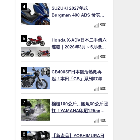
×LED頭燈標配
SUZUKI 2027年式
Burgman 400 ABS 發表！
8/18日本上市、支援E10汽油
800
售價98萬100日圓
Honda X-ADV日本二手價六
連霸｜2026年3月～5月機車
轉售排行榜 CBR1000RR-R
800
FIREBLADE SP首度躋身前
十
CB400SF日本復活熱潮再
起！本田「CB」系列67年傳
奇解密 與CBR差異一次搞懂
600
榴槤100公斤、鮪魚60公斤照
扛！YAMAHA印尼125cc速
克達Gear Ultima 2740公里
400
耐操實測
【新產品】YOSHIMURA日