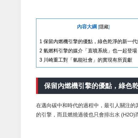
內容大綱
[
隱藏
]
1
保留內燃機引擎的優點，綠色乾淨的新一代
2
氫燃料引擎的媒介「直噴系統」也一起登場
3
川崎重工對「氫能社會」的實現有所貢獻
保留內燃機引擎的優點，綠色
在邁向碳中和時代的過程中，最引人關注的
的引擎，而且燃燒過後也只會排出水 (H2