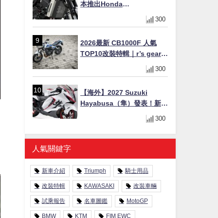
本推出Honda
CB1000F/CB1000 HORNET
300
專用水箱護網，六角網紋設
計質感升級
2026最新 CB1000F 人氣
TOP10改裝特輯｜r’s gear鈦
合金排氣管、OHLINS TTX
300
後避震、HONDA頭燈整流罩
【海外】2027 Suzuki
Hayabusa（隼）發表！新增
Special Edition 特仕版，全
300
新珍珠白塗裝與專屬配備登
場
人氣關鍵字
新車介紹
Triumph
騎士用品
改裝特輯
KAWASAKI
改裝車輛
試乘報告
名車圖鑑
MotoGP
BMW
KTM
FIM EWC