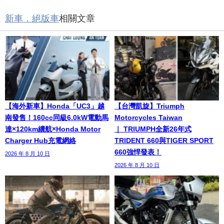
新車．絕版車
相關文章
【海外新車】Honda「UC3」越
【台灣凱旋】Triumph
南發售！160cc同級6.0kW電動馬
Motorcycles Taiwan
達×120km續航×Honda Motor
｜ TRIUMPH全新26年式
Charger Hub充電網絡
TRIDENT 660與TIGER SPORT
660強悍發表！
2026 年 8 月 10 日
2026 年 8 月 10 日