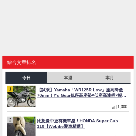
綜合文章排名
今日
本週
本月
【試乘】Yamaha「WR125R Low」座高降低
70mm！Y’s Gear低座高座墊×低座高連桿×腳踏
著地感大幅改善，越野初學者推薦
1,000
比想像中更有機車感！HONDA Super Cub
110【Webike愛車精選】