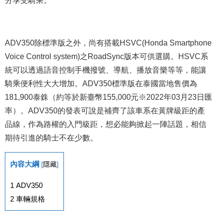
分享受騎乘。
ADV350除標準版之外，尚有搭載HSVC(Honda Smartphone
Voice Control system)之RoadSync版本可供選購。HSVC系
統可以透過語音控制手機撥號、導航、播放音樂等等，能讓
騎乘便利性大大增加。ADV350標準版在泰國當地售價為
181,900泰銖（約等於新臺幣155,000元※2022年03月23日匯
率）。ADV350的發表可說是補齊了該車系在黃牌級距的產
品線，作為路權的入門級距，想必能夠掀起一陣話題，相信
期待引進的騎士不在少數。
內容大綱
[
隱藏
]
1
ADV350
2
車輛規格