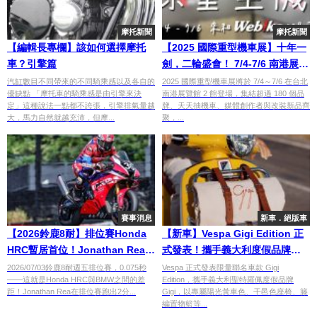
摩托新聞
摩托新聞
【編輯長專欄】該如何選擇摩托
【2025 國際重型機車展】十年一
車？引擎篇
劍，二輪盛會！ 7/4-7/6 南港展覽
館2館與你相見！
汽缸數目不同帶來的不同騎乘感以及各自的
2025 國際重型機車展將於 7/4～7/6 在台北
優缺點 「摩托車的騎乘感是由引擎來決
南港展覽館 2 館登場，集結超過 180 個品
定」這種說法一點都不誇張，引擎排氣量越
牌、天天抽機車、媒體創作者與改裝新品齊
大，馬力自然就越充沛，但摩...
聚，...
賽事消息
新車．絕版車
【2026鈴鹿8耐】排位賽Honda
【新車】Vespa Gigi Edition 正
HRC暫居首位！Jonathan Rea 2
式發表！攜手義大利度假品牌打
分04秒422最速×三支Yamaha車
造限量聯名特仕車
2026/07/03鈴鹿8耐週五排位賽，0.075秒
Vespa 正式發表限量聯名車款 Gigi
——這就是Honda HRC與BMW之間的差
Edition，攜手義大利聖特羅佩度假品牌
隊進入前五名
距！Jonathan Rea在排位賽跑出2分...
Gigi，以專屬陽光黃車色、干邑色座椅、籐
編置物籃等...