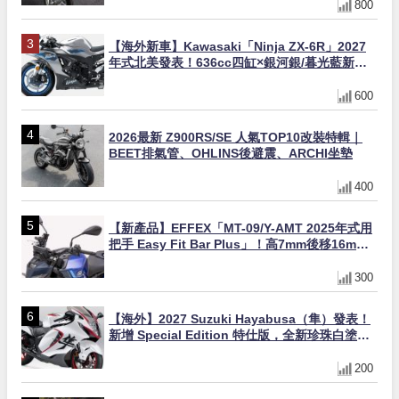
800
【海外新車】Kawasaki「Ninja ZX-6R」2027
年式北美發表！636cc四缸×銀河銀/暮光藍新色
×KTRC/KIBS電控，11,599美元起
600
2026最新 Z900RS/SE 人氣TOP10改裝特輯｜
BEET排氣管、OHLINS後避震、ARCHI坐墊
400
【新產品】EFFEX「MT-09/Y-AMT 2025年式用
把手 Easy Fit Bar Plus」！高7mm後移16mm
直上×三色×免換線組
300
【海外】2027 Suzuki Hayabusa（隼）發表！
新增 Special Edition 特仕版，全新珍珠白塗裝
與專屬配備登場
200