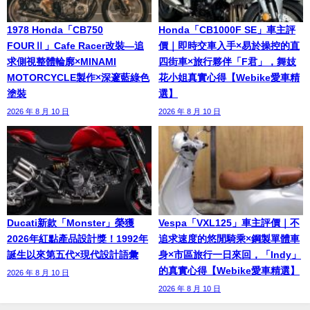
1978 Honda「CB750
Honda「CB1000F SE」車主評
FOURⅡ」Cafe Racer改裝—追
價｜即時交車入手×易於操控的直
求側視整體輪廓×MINAMI
四街車×旅行夥伴「F君」，舞妓
MOTORCYCLE製作×深邃藍綠色
花小姐真實心得【Webike愛車精
塗裝
選】
2026 年 8 月 10 日
2026 年 8 月 10 日
Ducati新款「Monster」榮獲
Vespa「VXL125」車主評價｜不
2026年紅點產品設計獎！1992年
追求速度的悠閒騎乘×鋼製單體車
誕生以來第五代×現代設計語彙
身×市區旅行一日來回，「Indy」
的真實心得【Webike愛車精選】
2026 年 8 月 10 日
2026 年 8 月 10 日