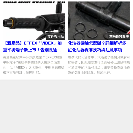
零件與用品
車輛維護教學
【新產品】EFFEX「VIBEX」加
化油器漏油怎麼辦？詳細解析多
重平衡端子新上市！告別長途手
缸化油器保養技巧與注意事項
麻困擾×GT 250g強效減震×ST
長途高速騎乘手麻到想放棄？EFFEX加重
在多汽缸化油器中，汽油過了幾個月就有可
平衡端子7萬組銷售實績的人氣款全面進
能變質，因此需要進行全面檢修以清除噴嘴
102g輕量操控×7色點綴
化，以「VIBEX」之名重生！平衡器結構從
和通道中的污垢和垃圾，還需要檢查燃油通
根本重新設計，動態阻尼...
道的O形油封狀況。對於已經...