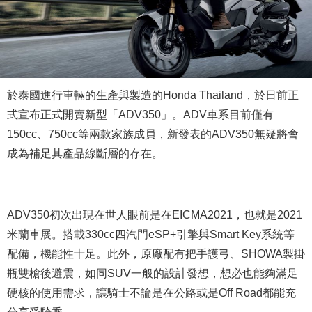
於泰國進行車輛的生產與製造的Honda Thailand，於日前正
式宣布正式開賣新型「ADV350」。ADV車系目前僅有
150cc、750cc等兩款家族成員，新發表的ADV350無疑將會
成為補足其產品線斷層的存在。
ADV350初次出現在世人眼前是在EICMA2021，也就是2021
米蘭車展。搭載330cc四汽門eSP+引擎與Smart Key系統等
配備，機能性十足。此外，原廠配有把手護弓、SHOWA製掛
瓶雙槍後避震，如同SUV一般的設計發想，想必也能夠滿足
硬核的使用需求，讓騎士不論是在公路或是Off Road都能充