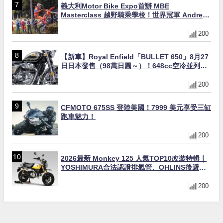
義大利Motor Bike Expo首辦 MBE
Masterclass 越野騎乘學校！世界冠軍 Andrea
Verona 親自指導
200
【新車】Royal Enfield「BULLET 650」8月27
日日本發售（98萬日圓～）！648cc空冷並列雙
缸×虎眼指示燈×砲筒黑/戰艦藍兩色
200
CFMOTO 675SS 登陸美國！7999 美元享受三缸
跑車魅力！
200
2026最新 Monkey 125 人氣TOP10改裝特輯｜
YOSHIMURA合法認證排氣管、OHLINS後避
震、OVER Racing防倒球
200