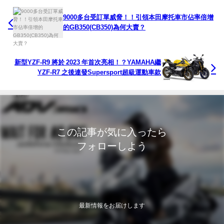
9000多台受訂單威脅！！引領本田摩托車市佔率倍增
的GB350(CB350)為何大賣？
新型YZF-R9 將於 2023 年首次亮相！？YAMAHA繼
YZF-R7 之後連發Supersport超級運動車款
この記事が気に入ったら
フォローしよう
最新情報をお届けします