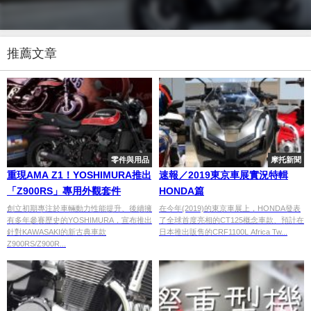
推薦文章
零件與用品
摩托新聞
重現AMA Z1！YOSHIMURA推出
速報／2019東京車展實況特輯
「Z900RS」專用外觀套件
HONDA篇
創立初期專注於車輛動力性能提升、後續擁
在今年(2019)的東京車展上，HONDA發表
有多年參賽歷史的YOSHIMURA，宣布推出
了全球首度亮相的CT125概念車款、預計在
針對KAWASAKI的新古典車款
日本推出販售的CRF1100L Africa Tw...
Z900RS/Z900R...