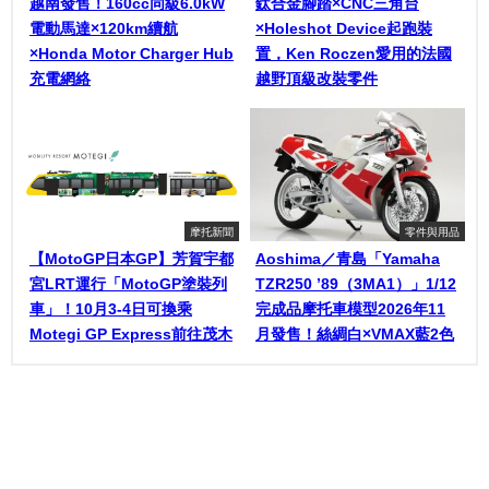
越南發售！160cc同級6.0kW
鈦合金腳踏×CNC三角台
電動馬達×120km續航
×Holeshot Device起跑裝
×Honda Motor Charger Hub
置，Ken Roczen愛用的法國
充電網絡
越野頂級改裝零件
摩托新聞
零件與用品
【MotoGP日本GP】芳賀宇都
Aoshima／青島「Yamaha
宮LRT運行「MotoGP塗裝列
TZR250 ’89（3MA1）」1/12
車」！10月3-4日可換乘
完成品摩托車模型2026年11
Motegi GP Express前往茂木
月發售！絲綢白×VMAX藍2色