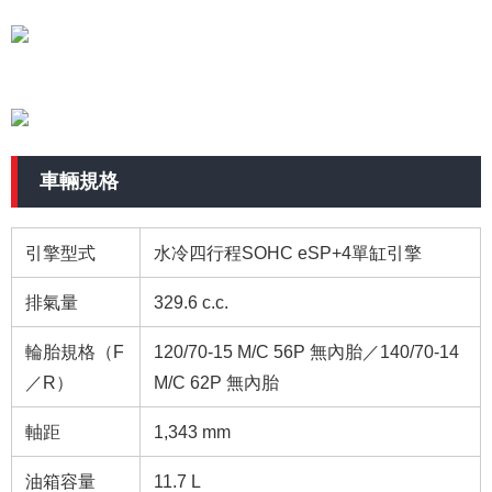
車輛規格
引擎型式
水冷四行程SOHC eSP+4單缸引擎
排氣量
329.6 c.c.
輪胎規格（F
120/70-15 M/C 56P 無內胎／140/70-14
／R）
M/C 62P 無內胎
軸距
1,343 mm
油箱容量
11.7 L