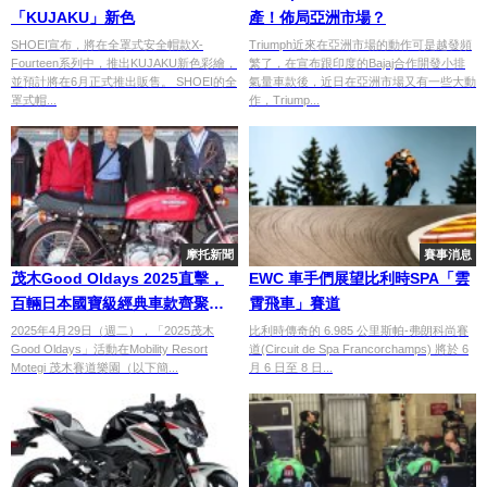
「KUJAKU」新色
產！佈局亞洲市場？
SHOEI宣布，將在全罩式安全帽款X-
Triumph近來在亞洲市場的動作可是越發頻
Fourteen系列中，推出KUJAKU新色彩繪，
繁了，在宣布跟印度的Bajaj合作開發小排
並預計將在6月正式推出販售。 SHOEI的全
氣量車款後，近日在亞洲市場又有一些大動
罩式帽...
作，Triump...
摩托新聞
賽事消息
茂木Good Oldays 2025直擊，
EWC 車手們展望比利時SPA「雲
百輛日本國寶級經典車款齊聚，
霄飛車」賽道
感受美好舊時代
2025年4月29日（週二），「2025茂木
比利時傳奇的 6.985 公里斯帕-弗朗科尚賽
Good Oldays」活動在Mobility Resort
道(Circuit de Spa Francorchamps) 將於 6
Motegi 茂木賽道樂園（以下簡...
月 6 日至 8 日...