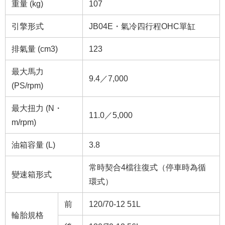
重量 (kg)
107
引擎形式
JB04E・氣冷四行程OHC單缸
排氣量 (cm
3
)
123
最大馬力
9.4／7,000
(PS/rpm)
最大扭力 (N・
11.0／5,000
m/rpm)
油箱容量 (L)
3.8
常時契合4檔往復式（停車時為循
變速箱形式
環式）
前
120/70-12 51L
輪胎規格