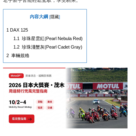
老手新手皆能輕鬆駕馭，享受騎乘。
內容大綱
[
隱藏
]
1
DAX 125
1.1
珍珠星雲紅(Pearl Nebula Red)
1.2
珍珠淺蟹灰(Pearl Cadet Gray)
2
車輛規格