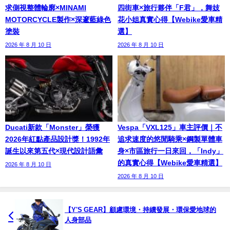
求側視整體輪廓×MINAMI
四街車×旅行夥伴「F君」，舞妓
MOTORCYCLE製作×深邃藍綠色
花小姐真實心得【Webike愛車精
塗裝
選】
2026 年 8 月 10 日
2026 年 8 月 10 日
Ducati新款「Monster」榮獲
Vespa「VXL125」車主評價｜不
2026年紅點產品設計獎！1992年
追求速度的悠閒騎乘×鋼製單體車
誕生以來第五代×現代設計語彙
身×市區旅行一日來回，「Indy」
的真實心得【Webike愛車精選】
2026 年 8 月 10 日
2026 年 8 月 10 日
【Y'S GEAR】顧慮環境・持續發展・環保愛地球的
人身部品