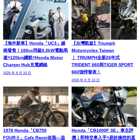
【海外新車】Honda「UC3」越
【台灣凱旋】Triumph
南發售！160cc同級6.0kW電動馬
Motorcycles Taiwan
達×120km續航×Honda Motor
｜ TRIUMPH全新26年式
Charger Hub充電網絡
TRIDENT 660與TIGER SPORT
660強悍發表！
2026 年 8 月 10 日
2026 年 8 月 10 日
1978 Honda「CB750
Honda「CB1000F SE」車主評
FOURⅡ」Cafe Racer改裝—追
價｜即時交車入手×易於操控的直