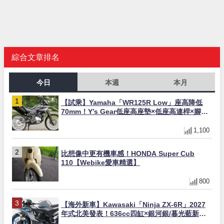
綜合文章排名
今日
本週
本月
【試乘】Yamaha「WR125R Low」座高降低
70mm！Y’s Gear低座高座墊×低座高連桿×腳踏
著地感大幅改善，越野初學者推薦
1,100
比想像中更有機車感！HONDA Super Cub
110【Webike愛車精選】
800
【海外新車】Kawasaki「Ninja ZX-6R」2027
年式北美發表！636cc四缸×銀河銀/暮光藍新色
×KTRC/KIBS電控，11,599美元起