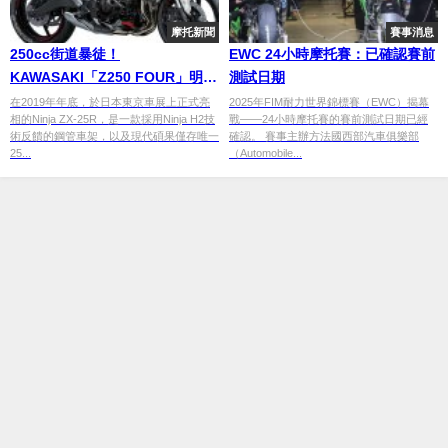
摩托新聞
賽事消息
250cc街道暴徒！
EWC 24小時摩托賽：已確認賽前
KAWASAKI「Z250 FOUR」明年
測試日期
問世？
在2019年年底，於日本東京車展上正式亮
2025年FIM耐力世界錦標賽（EWC）揭幕
相的Ninja ZX-25R，是一款採用Ninja H2技
戰——24小時摩托賽的賽前測試日期已經
術反饋的鋼管車架，以及現代碩果僅存唯一
確認。 賽事主辦方法國西部汽車俱樂部
25...
（Automobile...