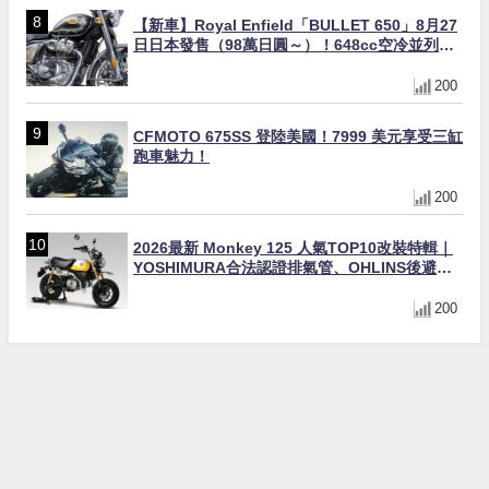
【新車】Royal Enfield「BULLET 650」8月27
日日本發售（98萬日圓～）！648cc空冷並列雙
缸×虎眼指示燈×砲筒黑/戰艦藍兩色
200
CFMOTO 675SS 登陸美國！7999 美元享受三缸
跑車魅力！
200
2026最新 Monkey 125 人氣TOP10改裝特輯｜
YOSHIMURA合法認證排氣管、OHLINS後避
震、OVER Racing防倒球
200