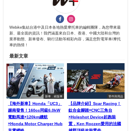
Webike集結台港中及日本各地熱愛摩托車的編輯團隊，為您帶來最
新、最全面的資訊！我們涵蓋來自日本、香港、中國大陸和台灣的
業界動態、新車發布、騎行活動等精彩內容，滿足您對電單車/摩托
車的熱情！
最新文章
新車．絕版車
零件與用品
【海外新車】Honda「UC3」
【品牌介紹】Scar Racing！
越南發售！160cc同級6.0kW
鈦合金腳踏×CNC三角台
電動馬達×120km續航
×Holeshot Device起跑裝
×Honda Motor Charger Hub
置，Ken Roczen愛用的法國
充電網絡
越野頂級改裝零件