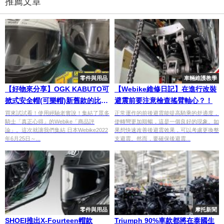
推薦文章
零件與用品
車輛維護教學
【好物來分享】OGK KABUTO可
【Webike維修日記】在進行改裝
掀式安全帽(可樂帽)新舊款的比
避震前要注意檢查搖臂軸心？！
較！
買來試試看！使用經驗老實說！集結了眾多
正常運作的前後避震能提高騎乘的舒適度，
騎士「真正心得」的Webike「商品評
使轉彎更加順暢，這是一個良好的現象。如
論」。這次就讓我們集結 日本Webike2022
果想快速改善後避震效果，可以考慮更換整
年6月25日～...
支避震。然而，要確保後避震...
零件與用品
摩托新聞
SHOEI推出X-Fourteen帽款
Triumph 90%車款都將在泰國生