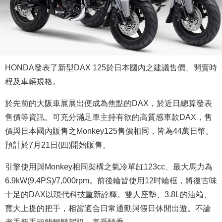
HONDA發表了新型DAX 125於日本國內之建議售價、開賣時
程及車輛規格。
於先前的大阪車展展出便成為焦點的DAX，於近日總算發表
售價等資訊。可充分滿足車主持有欲的高質感車款DAX，售
價與日本國內販售之Monkey125售價相同，皆為44萬日幣。
預計於7月21日(四)開始販售。
引擎使用與Monkey相同架構之氣冷單缸123cc、最大馬力為
6.9kW(9.4PS)/7,000rpm。前後輪皆使用12吋輪框，將復古味
十足的DAX以現代科技重新詮釋。雙人座墊、3.8L的油箱、
寬大上提的把手，相當適合日常通勤與假日休閒出遊。不論