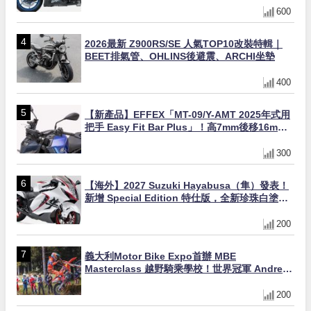
600
2026最新 Z900RS/SE 人氣TOP10改裝特輯｜
BEET排氣管、OHLINS後避震、ARCHI坐墊
400
【新產品】EFFEX「MT-09/Y-AMT 2025年式用
把手 Easy Fit Bar Plus」！高7mm後移16mm
直上×三色×免換線組
300
【海外】2027 Suzuki Hayabusa（隼）發表！
新增 Special Edition 特仕版，全新珍珠白塗裝
與專屬配備登場
200
義大利Motor Bike Expo首辦 MBE
Masterclass 越野騎乘學校！世界冠軍 Andrea
Verona 親自指導
200