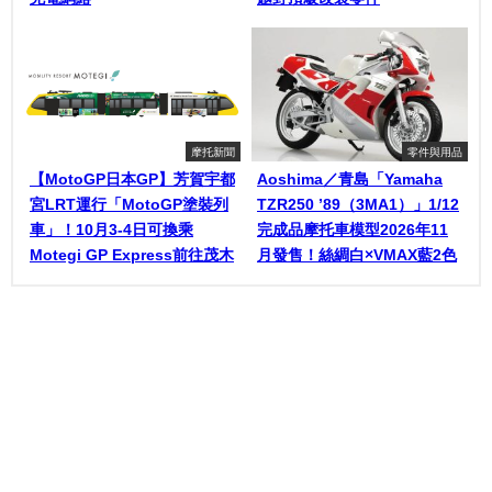
摩托新聞
零件與用品
【MotoGP日本GP】芳賀宇都
Aoshima／青島「Yamaha
宮LRT運行「MotoGP塗裝列
TZR250 ’89（3MA1）」1/12
車」！10月3-4日可換乘
完成品摩托車模型2026年11
Motegi GP Express前往茂木
月發售！絲綢白×VMAX藍2色