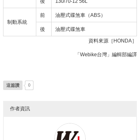
後
130/70-12 56L
前
油壓式碟煞車（ABS）
制動系統
後
油壓式碟煞車
資料來源［HONDA］
「Webike台灣」編輯部編譯
這篇讚
0
作者資訊