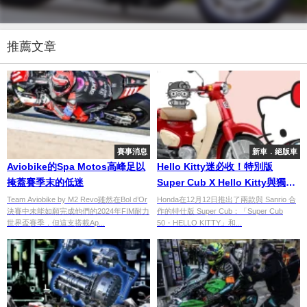
推薦文章
賽事消息
新車．絕版車
Aviobike的Spa Motos高峰足以
Hello Kitty迷必收！特別版
掩蓋賽季末的低迷
Super Cub X Hello Kitty與獨家
車主手冊同步登場
Team Aviobike by M2 Revo雖然在Bol d’Or
Honda在12月12日推出了兩款與 Sanrio 合
決賽中未能如願完成他們的2024年FIM耐力
作的特仕版 Super Cub：「Super Cub
世界盃賽季，但這支搭載Ap...
50・HELLO KITTY」和...