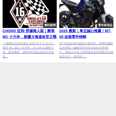
摩托新聞
零件與用品
CHOHO 征和·穿越無人區｜醉美
2025 最新｜車主誠心推薦！MT-
MC 十六年，新疆大海道收官之戰
09 改裝零件特輯
一場關於信任的遠征 2026 年 4 月 16 日，
MT-09這款車到底值不值得買、有哪些優點
醉美 MC 成立 16 周年，由 108 台越野汽
及劣勢呢？編輯部特別從Webike資料庫
車、重型機車、越野摩托車組成的浩浩蕩
中，撈取日本車主實際擁有並騎乘愛車的經
蕩...
驗及評分，發現MT-...