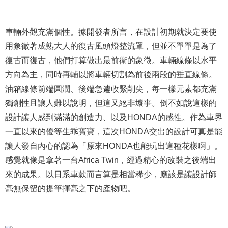
車輛外觀充滿個性。據開發者所言，在設計初期就決定要使
用象徵著成熟大人的復古風頭燈整流罩，但並不單單是為了
復古而復古，他們打算做出最前衛的象徵。車輛線條以水平
方向為主，同時再輔以將車輛切割為前後兩段的垂直線條。
油箱線條前端圓潤、後端急遽收緊削尖，每一樣元素都充滿
獨創性且讓人難以說明，但這又絕非壞事。倒不如說這樣的
設計讓人感到滿滿的創造力、以及HONDA的感性。作為車界
一直以來的優等生乖寶寶，這次HONDA交出的設計可真是能
讓人發自內心的認為「原來HONDA也能玩出這種花樣啊」。
感覺就像是拿著一台Africa Twin，經過精心的改裝之後端出
來的成果。以日系車款而言算是相當稀少，應該是讓設計師
毫無保留的提筆揮毫之下的產物吧。