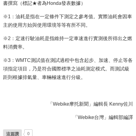
書撰寫（標記★者為Honda發表數據）
※1：油耗是指在一定條件下測定之參考值。實際油耗會因車
主的使用方始與使用環境等等有所不同。
※2：定速行駛油耗是指維持一定車速進行實測後所得出之燃
料消費率。
※3：WMTC測試值在測試過程中包含起步、加速、停止等各
項指定項目，乃是符合國際標準之油耗測定模式。而測試級
距則根據排氣量、車輛極速進行分級。
「Webike摩托新聞」編輯長 Kenny佐川
「Webike台灣」編輯部編譯
這篇讚
0