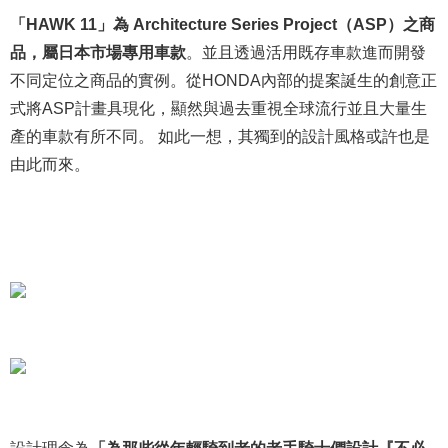
「HAWK 11」為 Architecture Series Project（ASP）之商
品，屬日本市場專用車款
。並且透過活用既存車款進而開發
不同定位之商品的實例。從HONDA內部的提案誕生的創意正
式將ASP計畫具現化，顯然與過去重視全球流行並且大量生
產的車款有所不同。 如此一想，其獨到的設計風格或許也是
由此而來。
設計理念為
「為那些從年輕騎到老的老手騎士們設計『不必