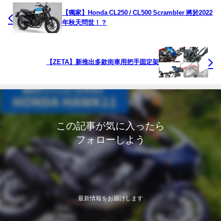
【獨家】Honda CL250 / CL500 Scrambler 將於2022
年秋天問世！？
【ZETA】新推出多款街車用把手固定架
この記事が気に入ったら
フォローしよう
最新情報をお届けします