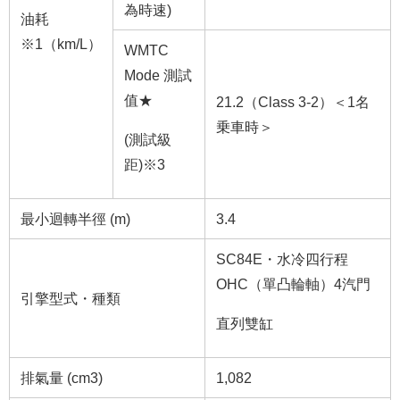
為時速)
油耗
※1
（km/L）
WMTC
Mode 測試
值★
21.2（Class 3-2）＜1名
乗車時＞
(測試級
距)
※3
最小迴轉半徑 (m)
3.4
SC84E・水冷四行程
OHC（單凸輪軸）4汽門
引擎型式・種類
直列雙缸
排氣量 (cm
3
)
1,082