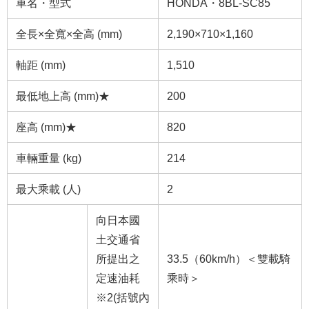
車名・型式
HONDA・8BL-SC85
全長×全寬×全高 (mm)
2,190×710×1,160
軸距 (mm)
1,510
最低地上高 (mm)★
200
座高 (mm)★
820
車輛重量 (kg)
214
最大乘載 (人)
2
向日本國
土交通省
所提出之
33.5（60km/h）＜雙載騎
定速油耗
乘時＞
※2
(括號內