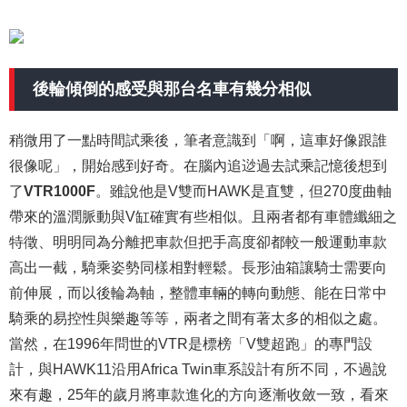
後輪傾倒的感受與那台名車有幾分相似
稍微用了一點時間試乘後，筆者意識到「啊，這車好像跟誰
很像呢」，開始感到好奇。在腦內追逤過去試乘記憶後想到
了
VTR1000F
。雖說他是V雙而HAWK是直雙，但270度曲軸
帶來的溫潤脈動與V缸確實有些相似。且兩者都有車體纖細之
特徵、明明同為分離把車款但把手高度卻都較一般運動車款
高出一截，騎乘姿勢同樣相對輕鬆。長形油箱讓騎士需要向
前伸展，而以後輪為軸，整體車輛的轉向動態、能在日常中
騎乘的易控性與樂趣等等，兩者之間有著太多的相似之處。
當然，在1996年問世的VTR是標榜「V雙超跑」的專門設
計，與HAWK11沿用Africa Twin車系設計有所不同，不過說
來有趣，25年的歲月將車款進化的方向逐漸收斂一致，看來