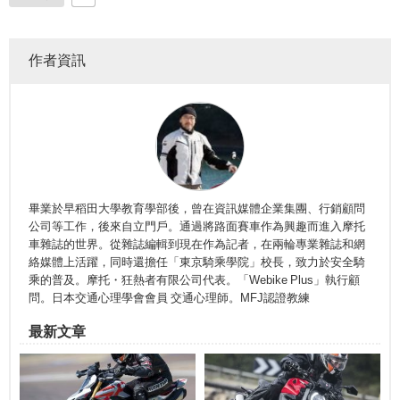
作者資訊
畢業於早稻田大學教育學部後，曾在資訊媒體企業集團、行銷顧問
公司等工作，後來自立門戶。通過將路面賽車作為興趣而進入摩托
車雜誌的世界。從雜誌編輯到現在作為記者，在兩輪專業雜誌和網
絡媒體上活躍，同時還擔任「東京騎乘學院」校長，致力於安全騎
乘的普及。摩托・狂熱者有限公司代表。「Webike Plus」執行顧
問。日本交通心理學會會員 交通心理師。MFJ認證教練
最新文章