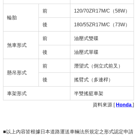
前
120/70ZR17M/C（58W）
輪胎
後
180/55ZR17M/C（73W）
前
油壓式雙碟
煞車形式
後
油壓式單碟
前
潛望式（倒立式前叉）
懸吊形式
後
搖臂式（多連桿）
車架形式
半雙搖籃車架
資料來源 [
Honda
]
■以上內容皆根據日本道路運送車輛法所規定之形式認定申請