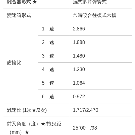
離合器形式 ★
濕式多片彈簧式
變速箱形式
常時咬合往復式六檔
1 速
2.866
2 速
1.888
3 速
1.480
齒輪比
4 速
1.230
5 速
1.064
6 速
0.972
減速比 (1次★/2次)
1.717/2.470
前叉角度（度）★/拖曳距
25°00´/98
（mm）★