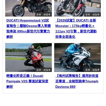
新車．絕版車
新車．絕版車
DUCATI Hypermotard V2試
【2026試駕】DUCATI 全新
駕報告｜廢除Desmo導入單體
Monster：175kg輕量化＋
殼車架 890cc新世代引擎實力
111ps V2引擎，新世代運動
解析
街車全面進化
新車．絕版車
新車．絕版車
輕量化即是正義！Ducati
【海外試乘報告】適用於街道
Panigale V2S 賽道試駕深度
至賽道，全能型跑車Triumph
解析
Daytona 660