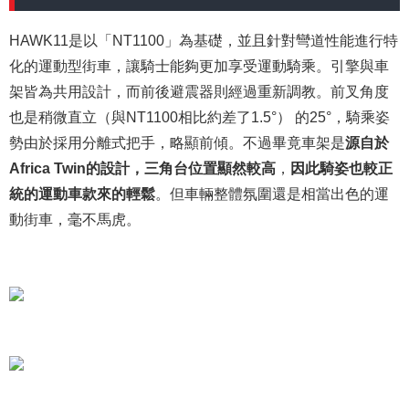
HAWK11是以「NT1100」為基礎，並且針對彎道性能進行特
化的運動型街車，讓騎士能夠更加享受運動騎乘。引擎與車
架皆為共用設計，而前後避震器則經過重新調教。前叉角度
也是稍微直立（與NT1100相比約差了1.5°） 的25°，騎乘姿
勢由於採用分離式把手，略顯前傾。不過畢竟車架是
源自於
Africa Twin的設計，三角台位置顯然較高
，
因此騎姿也較正
統的運動車款來的輕鬆
。但車輛整體氛圍還是相當出色的運
動街車，毫不馬虎。