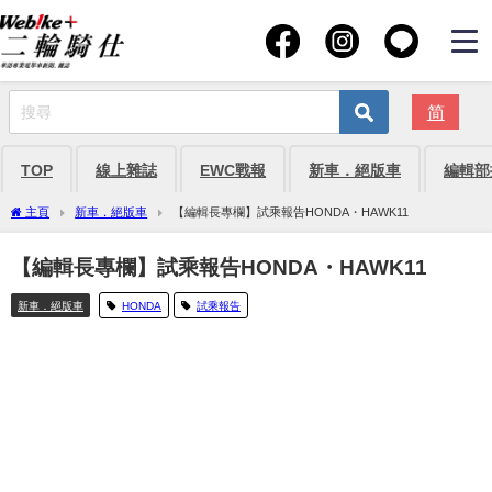
简
TOP
線上雜誌
EWC戰報
新車．絕版車
編輯部
主頁
新車．絕版車
【編輯長專欄】試乘報告HONDA・HAWK11
【編輯長專欄】試乘報告HONDA・HAWK11
新車．絕版車
HONDA
試乘報告