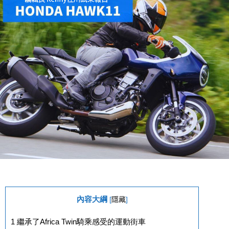
內容大綱
[
隱藏
]
1
繼承了Africa Twin騎乘感受的運動街車