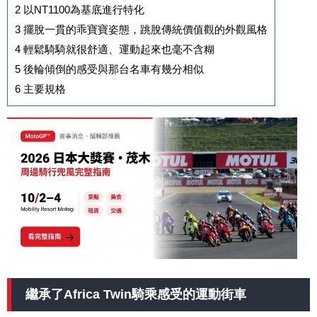
2
以NT1100為基底進行特化
3
擺脫一貫的乖寶寶姿態，跳脫傳統價值觀的外觀風格
4
輕鬆騎騎就很舒適、運動起來也毫不含糊
5
後輪傾倒的感受與那台名車有幾分相似
6
主要規格
繼承了Africa Twin騎乘感受的運動街車