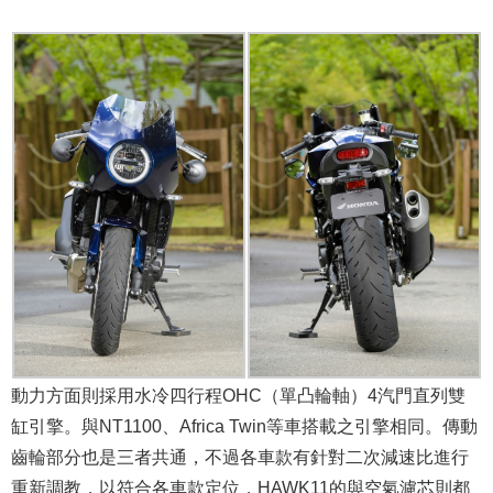
動力方面則採用水冷四行程OHC（單凸輪軸）4汽門直列雙
缸引擎。與NT1100、Africa Twin等車搭載之引擎相同。傳動
齒輪部分也是三者共通，不過各車款有針對二次減速比進行
重新調教，以符合各車款定位，HAWK11的與空氣濾芯則都