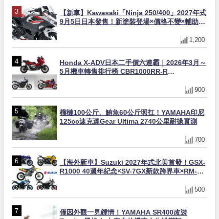
【新車】Kawasaki「Ninja 250/400」2027年式
9月5日日本發售！新塗裝登場×價格不變×輔助滑
動式離合器×LED頭燈標配
1,200
Honda X-ADV日本二手價六連霸｜2026年3月～
5月機車轉售排行榜 CBR1000RR-R
FIREBLADE SP首度躋身前十
900
榴槤100公斤、鮪魚60公斤照扛！YAMAHA印尼
125cc速克達Gear Ultima 2740公里耐操實測
700
【海外新車】Suzuki 2027年式北美首發！GSX-
R1000 40週年紀念×SV-7GX新款跨界車×RM-
Z450 Ken Roczen冠軍套件
500
僅因外觀一見鍾情！YAMAHA SR400改裝