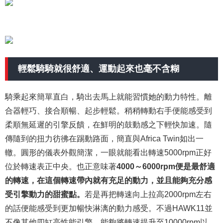
輕鬆騎騎就很舒適、運動起來也毫不含糊
騎乘起來簡單直白，騎出去馬上就能習慣她的動力特性。離
合器輕巧、接合順暢、起步輕鬆。稍稍轉動右手便能感受到
柔順無延遲的引擎反饋，在鮮明的鼓動感之下輕快加速。隨
傳隨到的扭力彷彿在踢動路面，簡直與Africa Twin如出一
轍。圓形的儀表外觀簡潔，一眼就能看出轉速5000rpm正好
位於轉速表正中央。也正意味著
4000～6000rpm便是最舒適
的轉速，在這個轉速帶內就有充足的動力，並且能夠充分感
受引擎動力的甜蜜點。
若是再把轉速向上拉高2000rpm左右
的話便能感受到更加暢快淋漓的動力感受。不過HAWK11並
不像其他四缸高性能引擎，能夠將轉速提升至10000rpm以