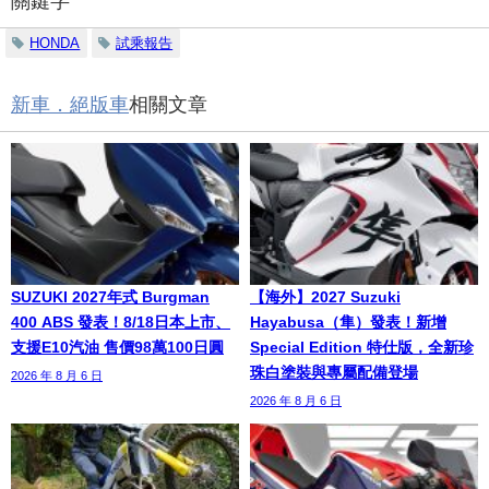
關鍵字
HONDA
試乘報告
新車．絕版車
相關文章
SUZUKI 2027年式 Burgman
【海外】2027 Suzuki
400 ABS 發表！8/18日本上市、
Hayabusa（隼）發表！新增
支援E10汽油 售價98萬100日圓
Special Edition 特仕版，全新珍
珠白塗裝與專屬配備登場
2026 年 8 月 6 日
2026 年 8 月 6 日