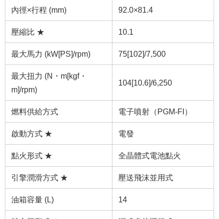
內徑×行程 (mm)
92.0×81.4
壓縮比 ★
10.1
最大馬力 (kW[PS]/rpm)
75[102]/7,500
最大扭力 (N・m[kgf・
104[10.6]/6,250
m]/rpm)
燃料供給方式
電子噴射（PGM-FI）
啟動方式 ★
電發
點火形式 ★
全晶體式電池點火
引擎潤滑方式 ★
壓送飛沫並用式
油箱容量 (L)
14