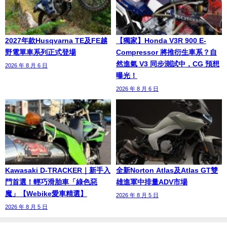
2027年款Husqvarna TE及FE越
【獨家】Honda V3R 900 E-
野電單車系列正式登場
Compressor 將推衍生車系？自
然進氣 V3 同步測試中，CG 預想
2026 年 8 月 6 日
曝光！
2026 年 8 月 6 日
Kawasaki D-TRACKER｜新手入
全新Norton Atlas及Atlas GT雙
門首選！輕巧滑胎車「綠色惡
雄進軍中排量ADV市場
魔」【Webike愛車精選】
2026 年 8 月 5 日
2026 年 8 月 5 日