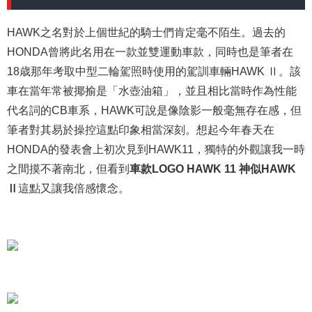
HAWK之名對於上個世紀的騎士們肯定毫不陌生。過去的
HONDA曾將此名用在一款並雙運動車款，同時也是筆者在
18歳那年考取中型二輪駕照時使用的駕訓車輛HAWK Ⅱ。該
車在當年常被揶揄是「水壺油箱」，並且相比當時作為性能
代名詞的CB車系，HAWK可說是像陰影一般毫無存在感，但
筆者對其易於操控這點印象相當深刻。想起今年春天在
HONDA的發表會上初次見到HAWK11，獨特的外觀讓我一時
之間摸不著南北，但看到
車款LOGO HAWK 11 神似HAWK
Ⅱ
這點又讓我倍感懷念。