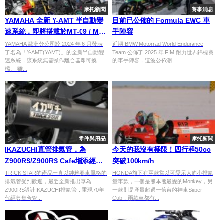
摩托新聞
賽事消息
YAMAHA 全新 Y-AMT 半自動變
目前已公佈的 Formula EWC 車
速系統，即將搭載於MT-09 / MT-
手陣容
07 ？！
YAMAHA 歐洲分公司於 2024 年 6 月發表
近期 BMW Motorrad World Endurance
了名為「Y-AMT(YAMT)」的全新半自動變
Team 公佈了 2025 年 FIM 耐力世界錦標賽
速系統，該系統無需操作離合器即可換
的車手陣容，這波公佈潮...
檔。 雖...
零件與用品
摩托新聞
IKAZUCHI直管排氣管，為
今天的我沒有極限！四行程50cc
Z900RS/Z900RS Cafe增添經典
突破100km/h
風格！
TRICK STAR的產品一直以純粹賽車風格的
HONDA旗下有兩款常以可愛示人的小排氣
排氣管受到歡迎，最近全新推出專為
量車款，一個是熊本熊最愛的Monkey，另
Z900RS設計IKAZUCHI排氣管，重現70年
一款則是產量超過一億台的神車Super
代經典集合管...
Cub，兩款車都有...